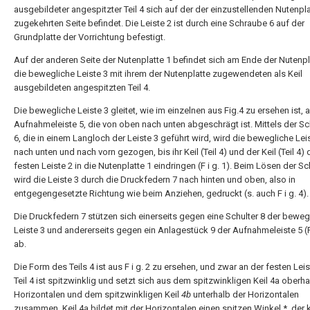
ausgebildeter angespitzter Teil 4 sich auf der der einzustellenden Nutenpla
zugekehrten Seite befindet. Die Leiste 2 ist durch eine Schraube 6 auf der
Grundplatte der Vorrichtung befestigt.
Auf der anderen Seite der Nutenplatte 1 befindet sich am Ende der Nutenpl
die bewegliche Leiste 3 mit ihrem der Nutenplatte zugewendeten als Keil
ausgebildeten angespitzten Teil 4.
Die bewegliche Leiste 3 gleitet, wie im einzelnen aus Fig.4 zu ersehen ist, a
Aufnahmeleiste 5, die von oben nach unten abgeschrägt ist. Mittels der S
6, die in einem Langloch der Leiste 3 geführt wird, wird die bewegliche Lei
nach unten und nach vorn gezogen, bis ihr Keil (Teil 4) und der Keil (Teil 4) 
festen Leiste 2 in die Nutenplatte 1 eindringen (F i g. 1). Beim Lösen der S
wird die Leiste 3 durch die Druckfedern 7 nach hinten und oben, also in
entgegengesetzte Richtung wie beim Anziehen, gedruckt (s. auch F i g. 4).
Die Druckfedern 7 stützen sich einerseits gegen eine Schulter 8 der beweg
Leiste 3 und andererseits gegen ein Anlagestück 9 der Aufnahmeleiste 5 (F 
ab.
Die Form des Teils 4 ist aus F i g. 2 zu ersehen, und zwar an der festen Leis
Teil 4 ist spitzwinklig und setzt sich aus dem spitzwinkligen Keil 4a oberha
Horizontalen und dem spitzwinkligen Keil
4b
unterhalb der Horizontalen
zusammen. Keil 4a bildet mit der Horizontalen einen spitzen Winkel *, der kl