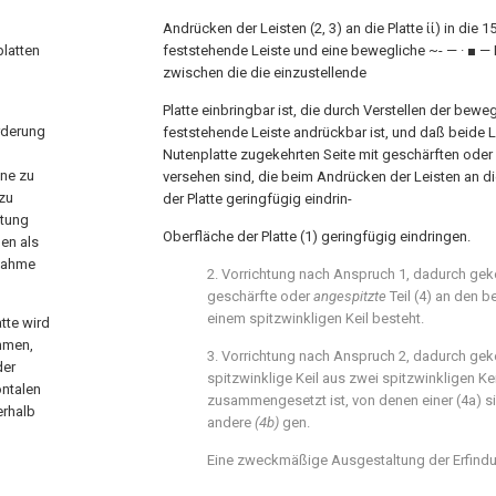
Andrücken der Leisten (2, 3) an die Platte ίί) in die 1
platten
feststehende Leiste und eine bewegliche ~- — · ■ — 
zwischen die die einzustellende
Platte einbringbar ist, die durch Verstellen der bewe
rderung
feststehende Leiste andrückbar ist, und daß beide L
Nutenplatte zugekehrten Seite mit geschärften oder 
ine zu
versehen sind, die beim Andrücken der Leisten an die
zu
der Platte geringfügig eindrin-
htung
Oberfläche der Platte (1) geringfügig eindringen.
nen als
fnahme
2. Vorrichtung nach Anspruch 1, dadurch gek
geschärfte oder
angespitzte
Teil (4) an den b
einem spitzwinkligen Keil besteht.
tte wird
mmen,
3. Vorrichtung nach Anspruch 2, dadurch gek
der
spitzwinklige Keil aus zwei spitzwinkligen Kei
ontalen
zusammengesetzt ist, von denen einer (4a) s
erhalb
andere
(4b)
gen.
Eine zweckmäßige Ausgestaltung der Erfind