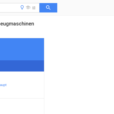
kzeugmaschinen
haupt