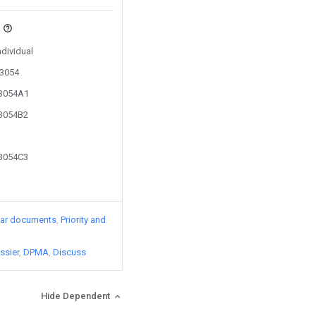
s
ndividual
23054
23054A1
23054B2
23054C3
lar documents
Priority and
ssier
DPMA
Discuss
Hide Dependent