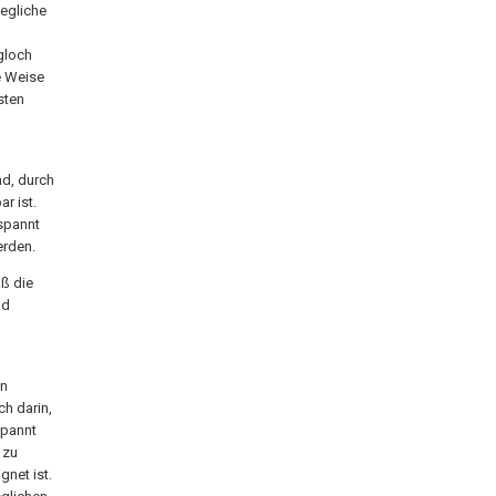
wegliche
ngloch
e Weise
sten
nd, durch
r ist.
spannt
erden.
ß die
nd
on
ch darin,
spannt
 zu
gnet ist.