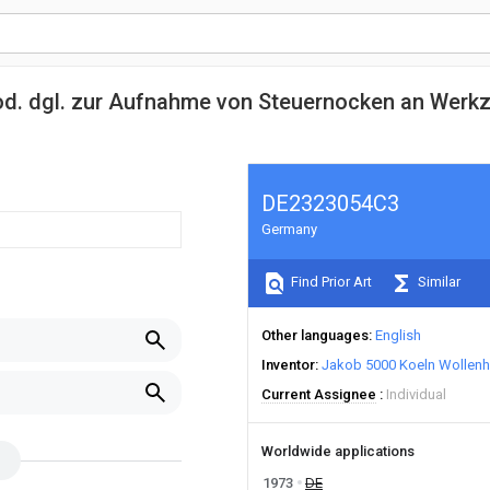
 od. dgl. zur Aufnahme von Steuernocken an Wer
DE2323054C3
Germany
Find Prior Art
Similar
Other languages
English
Inventor
Jakob 5000 Koeln Wollen
Current Assignee
Individual
Worldwide applications
1973
DE