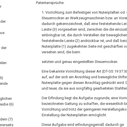
Patentansprüche:
r
1. Vorrichtung zum Befestigen von Nutenplalten od.
Steuernocken an Werkzeugmaschinen bzw. an Vorein
 der
dadurch gekennzeichnet, daß eine feststehende Lei
Leiste (3) vorgesehen sind, zwischen die die einzuste
aus
einbringbar ist, die durch Verstellen der beweglichen
feststehende Leiste (2) andrückbar ist, und daß beide
Nutenplatte (1) zugekehrten Seite mit geschärften od
 der
versehen sind, die beim
setzten und genau eingestellten Steuernocken.
eilen
Eine bekannte Vorrichtung dieser Art (DT-OS 19 37 30
auf, auf der sich ein Anschlag und bewegliche Stifte
5)
Nutenplatte gegen diesen Anschlag gedrückt wird. D
fende
und teuer, da sie aus sorgfältig gearbeiteten Stahlt
Der Erfindung liegt die Aufgabe zugrunde, eine Vorr
glichen
bezeichneten Gattung zu schaffen, die wesentlich bil
raube (6)
Vorrichtung und trotz der geringeren Herstellungsko
Einstellung der Nutenplatten ermöglicht.
dern (7)
Diese Aufgabe wird erfindungsgemäß dadurch ge
ererseits