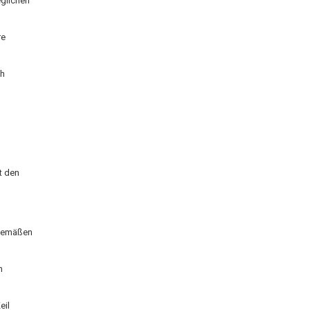
eglichen
re
ch
t den
sgemäßen
n
eil