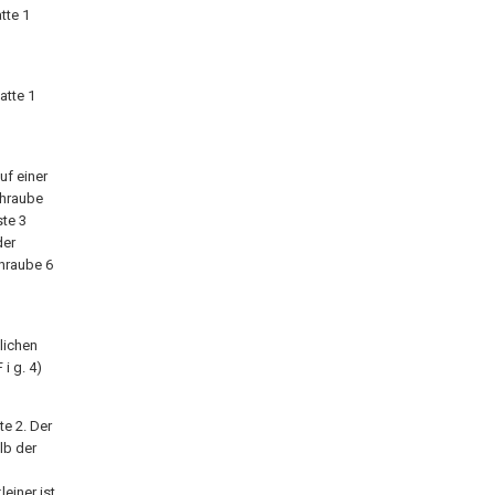
tte 1
atte 1
uf einer
chraube
ste 3
der
chraube 6
lichen
i g. 4)
te 2. Der
lb der
einer ist