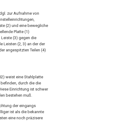
 dgl. zur Aufnahme von
stelleinrichtungen,
ste (2) und eine bewegliche
llende Platte (1)
 Leiste (3) gegen die
 Leisten (2, 3) an der der
er angespitzten Teilen (4)
2) weist eine Stahlplatte
 befinden, durch die die
iese Einrichtung ist schwer
eilen bestehen muß.
ichtung der eingangs
liger ist als die bekannte
sten eine noch präzisere