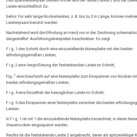
Das Spannleistenpaar besteht immer aus der festen Leiste 2 und der bew
Leiste einschließlich Zu-
behör. Für sehr lange Nockenleisten, z. B. bis zu 3 m Länge, können mehre
Leistenpaare benutzt werden.
Nachstehend wird die Erfindung an Hand von in der Zeichnung schematis
dargestellte!: Ausführungsbeispielen beschrieben. Es zeigt
F i g. 1 den Schnitt durch eine einzustellende Nutenplatte mit den beiden
erfindungsgemäßen Leisten,
F i g. 2 eine Vergrößerung der feststehenden Leiste im Schnitt,
1
Fig.-
eine Draufsicht auf eine Nutenplatte zum Einspannen von Nocken mi
beiden erfindungsgemäßen Leisten,
F i g. 4 eine Einzelheit der beweglichen Leiste im Schnitt,
F i g. 5 das Einspannen einer Nutenplatte zwischen die beiden erfindung
Leisten.
In F i g. 1 ist mit 1 die einzustellende Nutenplatte bezeichnet, in deren Nute
Steuernocken eingespannt werden.
Rechts ist die feststehende Leiste 2 angebracht, deren als spitzwinkliger K