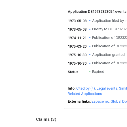
Application DE19732323054 event
Application filed by I
1973-05-08
Priority to DE197323
1973-05-08
Publication of DE23
1974-11-21
Publication of DE23
1975-03-20
Application granted
1975-10-30
Publication of DE23
1975-10-30
Expired
Status
Info
Cited by (4)
Legal events
Simi
Related Applications
External links
Espacenet
Global Do
Claims
(3)