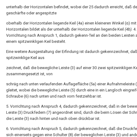
unterhalb der Horizontalen befindet, wobei der 25 dadurch erreicht, daß de
geschärfte oder angespitzte
oberhalb der Horizontalen liegende Keil (4a) einen kleineren Winkel (α) mit
Horizontalen bildet als der unterhalb der Horizontalen liegende Keil
(4b).
4.
Vorrichtung nach Anspruch 1, dadurch gekenn-Teil an den beiden Leisten 
einem spitzwinkligen Keil besteht.
Eine weitere Ausgestaltung der Erfindung ist dadurch gekennzeichnet, daß
spitzwinklige Keil aus
zeichnet, daß die bewegliche Leiste (3) auf einer 30 zwei spitzwinkligen K
zusammengesetzt ist, von
schräg nach unten verlaufenden Auflagefläche (5a) einer Aufnahmeleiste (
gleitet, wobei die bewegliche Leiste (5) durch eine in ein Langloch eingrei
Schraube (6) nach unten und nach vorn festziehbar ist.
5. Vorrichtung nach Anspruch 4, dadurch gekennzeichnet, daß in der bewe
Leiste (3) Druckfedern (7) angeordnet sind, durch die beim Lösen der Sch
die Leiste (3) nach hinten und nach oben drückbar ist.
6. Vorrichtung nach Anspruch 5, dadurch gekennzeichnet, daß die Druckfe
sich einerseits gegen eine Schulter (8).der beweglichen Leiste (3) und and