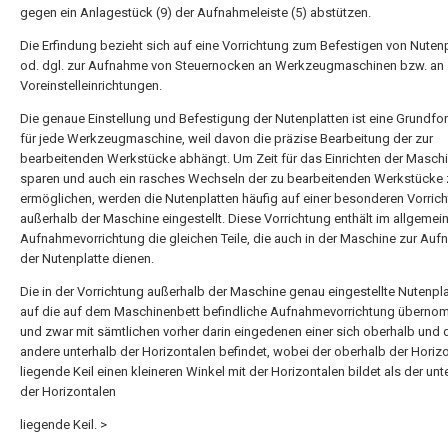
gegen ein Anlagestück (9) der Aufnahmeleiste (5) abstützen.
Die Erfindung bezieht sich auf eine Vorrichtung zum Befestigen von Nuten
od. dgl. zur Aufnahme von Steuernocken an Werkzeugmaschinen bzw. an
Voreinstelleinrichtungen.
Die genaue Einstellung und Befestigung der Nutenplatten ist eine Grundfo
für jede Werkzeugmaschine, weil davon die präzise Bearbeitung der zur
bearbeitenden Werkstücke abhängt. Um Zeit für das Einrichten der Masch
sparen und auch ein rasches Wechseln der zu bearbeitenden Werkstücke 
ermöglichen, werden die Nutenplatten häufig auf einer besonderen Vorric
außerhalb der Maschine eingestellt. Diese Vorrichtung enthält im allgemei
Aufnahmevorrichtung die gleichen Teile, die auch in der Maschine zur Au
der Nutenplatte dienen.
Die in der Vorrichtung außerhalb der Maschine genau eingestellte Nutenpla
auf die auf dem Maschinenbett befindliche Aufnahmevorrichtung überno
und zwar mit sämtlichen vorher darin eingedenen einer sich oberhalb und 
andere unterhalb der Horizontalen befindet, wobei der oberhalb der Horiz
liegende Keil einen kleineren Winkel mit der Horizontalen bildet als der unt
der Horizontalen
liegende Keil. >