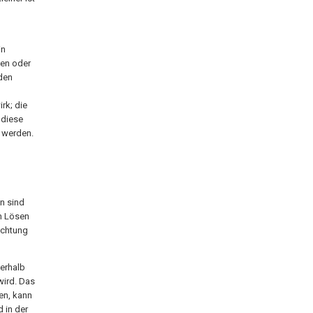
in
ten oder
iden
rk; die
 diese
t werden.
n sind
h Lösen
ichtung
ßerhalb
ird. Das
en, kann
 in der