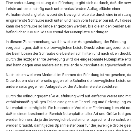
Eine andere Ausgestaltung der Erfindung ergibt sich dadurch, daß die be
Leiste auf einer schräg nach unten verlaufenden Auflagefläche einer
Aufnahmeleists: gleitet, wobei die bewegliche Leiste durch eine in ein La
eingreifende Schraube nach unten und nach vorn festziehbar ist. Auf dies
kann die Schraube so lange angezogen werden, bis die an den beiden Lei
befindlichen Keile in »das Material der Nutenplatte eindringen.
In diesem Zusammenhang wird in weiterer Ausgestaltung der Erfindung
vorgeschlagen, daß in der beweglichen Leiste Druckfedern angeordnet si
die beim Lösen der Schraube die Leiste nach hinten und nach oben drückba
Durch die letztgenannte Bewegung wird die eingespannte Nutenplatte ent
und kann gegen eine andere einzustellende Nutenplatte ausgewechselt w
Nach einem weiteren Merkmal im Rahmen der Erfindung ist vorgesehen, da
Druckfedern sich einerseits gegen eine Schulter der beweglichen Leiste u
andererseits gegen ein Anlagestück der Aufnahmeleiste abstützen.
Durch die erfindungsgemäße Ausführung wird auf einfache Weise und mit
verhältnismäßig billigen Teilen eine genaue Einstellung und Befestigung v
Nutenplatten ermöglicht. Ein besonderer Vorteil der Einrichtung besteht no
daß in einem bestimmten Bereich Nutenplatten aller Art und Größe festge
werden können, da ja die bewegliche Leiste nur entsprechend verschoben
werden braucht, damit jedes Spannleistenpaar für die jeweilige Größe geei