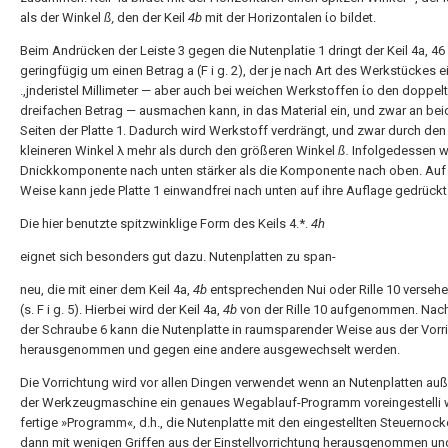
als der Winkel
ß,
den der Keil
4b
mit der Horizontalen ίο bildet.
Beim Andrücken der Leiste 3 gegen die Nutenplatie 1 dringt der Keil 4a, 46
geringfügig um einen Betrag a (F i g. 2), der je nach Art des Werkstückes e
.,jnderistel Millimeter — aber auch bei weichen Werkstoffen ίο den doppel
dreifachen Betrag — ausmachen kann, in das Material ein, und zwar an be
Seiten der Platte 1. Dadurch wird Werkstoff verdrängt, und zwar durch den
kleineren Winkel λ mehr als durch den größeren Winkel
ß.
Infolgedessen wi
Dnickkomponente nach unten stärker als die Komponente nach oben. Auf
Weise kann jede Platte 1 einwandfrei nach unten auf ihre Auflage gedrück
Die hier benutzte spitzwinklige Form des Keils 4.*.
4h
eignet sich besonders gut dazu. Nutenplatten zu span-
neu, die mit einer dem Keil 4a,
4b
entsprechenden Nui oder Rille 10 versehe
(s. F i g. 5). Hierbei wird der Keil 4a,
4b
von der Rille 10 aufgenommen. Nac
der Schraube 6 kann die Nutenplatte in raumsparender Weise aus der Vorr
herausgenommen und gegen eine andere ausgewechselt werden.
Die Vorrichtung wird vor allen Dingen verwendet wenn an Nutenplatten au
der Werkzeugmaschine ein genaues Wegablauf-Programm voreingestelli w
fertige »Programm«, d.h., die Nutenplatte mit den eingestellten Steuernock
dann mit wenigen Griffen aus der Einstellvorrichtung herausgenommen und