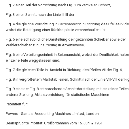
Fig. 2 einen Teil der Vorrichtung nach Fig. 1 im vertikalen Schnitt,
Fig. 3 einen Schnitt nach der Linie III-III der
Fig. 4 die gleiche Vorrichtung in Seitenansicht in Richtung des Pfeiles IV det
wobei die Betätigung einer Rückholplatte veranschaulicht ist,
Fig. 5 eine schaubildliche Darstellung deir gezahnten Schieber sowie der
Wählerschieber zur Erläuterung in Arbeitsweise,
Fig. 6 eine Verteilungseinheit in Seitenansicht, wobei der Deutlichkeit halbe
einzelne Teile weggelassen sind,
Fig. 7 die gleichen Teile in. Ansicht in Richtung des Pfeiles VII der Fig. 6,
Fig. 8 in vergrößertem Maßstab· einen, Schnitt nach der Linie VIII-VIII der Fig
Fig. 9 eine der Fig. 8 entsprechende Schnittdarstellung mit einzelnen Teilen·
anderer Stellung, Abtastvorrichtung für statistische Maschinen
Patentiert für:
Powers - Samas -Accounting Machines Limited, London
Beanspruchte Priorität: Großbritannien vom 15. Juni ■ 1951