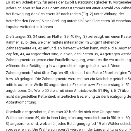
Es ist ein Schieber 32 für jedes der zwölf Betätigungsglieder 18 vorgeseh
jeder Schieber 32 hat die Foorm eines Kammes mit einer Anzahl von Zähne
bei Bewegung des Schiebers 32 nach rechts (Fig. 2) unter Wirkung der
1
betreffenden Feder 35 eine Stellung unterhalb
von Elementen 38 einnehme
Impulse weiterleiten können.
Die Stangen 33, 34 sind, an Platten 39, 40 (Fig. 3) befestigt, um einen Kast
Rahmen zu bilden, welcher mittels miteinander im Eingriff stehender
Zahnsegmente 41, 42 auf und. ab bewegt werden kann, wobei die Segmen
Zapfen, 43, 44 angeordnet sind, die von, den Platten 39, 40 getragen werde
Zahnsegmente ergeben eine Parallelbewegung, wodurch die \^o<rrichtung
während ihrer Betätigung in waagerechter Lage gehalten wird. Diese
1
Zahnsegmente
sind über Zapfen 45, 46 an auf der Platte 23 befestigten T
bzw. 48 gelagert. Die Zahnsegmente werden über ein Kniehebelgetriebe 54
mittels auf einer WeIIe 50 angeordneter Exzenter bzw. Exzenterstangen 52
angetrieben. Die Welle 50 steht mit einer Antriebswelle 51 (Fig. i, 6, 7) über 
nicht dargestellten Kettentrieb in zeitlicher Beziehung zu der Betätigung de
Abtastvorrichtung.
Oberhalb der gezahnten, Schieber 32 befindet sich eine Gruppe vom
Wählerschiebern 59, die in ihrer Längsrichtung verschiebbar in Blöcken 60, 
3) angeordnet sind, wobei für jedes Betätigungsglied 19 ein Wähler schie
vorgesehen ist. Die Wählerschieber59 werden in der Längsrichtung durch 