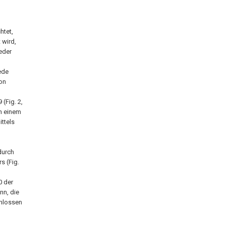
htet,
 wird,
eder
ede
on
(Fig. 2,
an einem
ittels
durch
s (Fig.
0 der
nn, die
chlossen