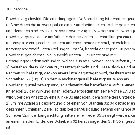
709 545/264
Bowdenzug einwirkt. Die erfindungsgemäße Vorrichtung ist derart eingeric
daß sie durch die in zwei Spalten einer Karte befindlichen Löcher gesteuert
und demnach sind zwei Sätze von Bowdenzügen i6,
IJ
vorhanden, wobei j
Bowdenzugsatz Drähte umfaßt, die den einzelnen Datenstellungen einer
Kartenspalte entsprechen,. In dem angenommenen Beispiel, im welchem j
Kartenspalte zwölf Daten-Stellungen umfaßt, besteht daher jede Gruppe v
Bowdenzügen ebenfalls aus zwölf Drähten. Die Drähte sind mit
Betätigungsgliedern verbunden, welche aus axial beweglichen Stiften i8, 19 
3) bestehen, die in Blöcken 20, 21 untergebracht sind. Diese Blöcke sind 
Rahmen 22 befestigt, der von einer Platte 23 getragen wird, die ihrerseits m
Schrauben, 24 (Fig. 1) an dem Maschinengestell befestigt ist. Wenn ein.
Bowdenzug axial bewegt wird, so schwenkt der betreffende Stift 18 einen
Kniehebel 26 der Wirkung einer Feder 28 entgegen um seine Achse 27. Da
wird über den Ansatz 29 eine Klinke 30 entgegen, dem Sinne des Uhrzeiger
2) um ihre Achse 31 gedreht und gibt einen von Stangen 33; 34 getragenen
gezahnten Schieber 32 frei, so daß bei der Auslösung seitens der Klinke 3
Schieber 32 in der Längsrichtung mittels einer Feder 35 bewegt werden. ka
an einem an dem Ende, des Schiebers 32 heraussagenden Stift 36 anges
ist.