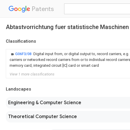
Patents
Abtastvorrichtung fuer statistische Maschinen
Classifications
G06F3/08
Digital input from, or digital output to, record carriers, e.
carriers or networked record carriers from or to individual record carrier
memory card, integrated circuit [IC] card or smart card
View 1 more classifications
Landscapes
Engineering & Computer Science
Theoretical Computer Science