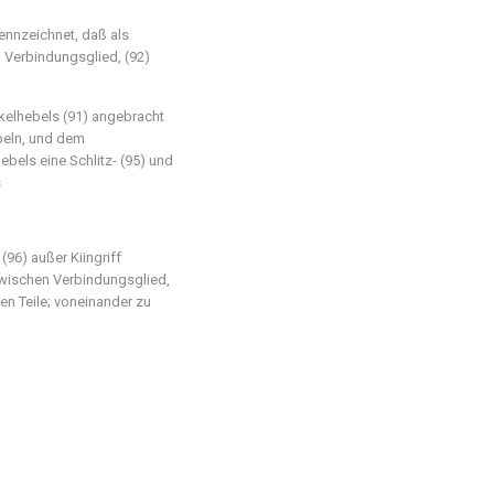
ennzeichnet, daß als
 Verbindungsglied, (92)
kelhebels (91) angebracht
beln, und dem
bels eine Schlitz- (95) und
s
96) außer Kiingriff
wischen Verbindungsglied,
en Teile; voneinander zu