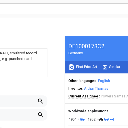
DE1000173C2
g. RAID, emulated record
Germany
s, e.g. punched card,
Find Prior Art
Similar
Other languages
English
Inventor
Arthur Thomas
Current Assignee
Powers Samas A
Worldwide applications
1951
GB
1952
DE
US
FR