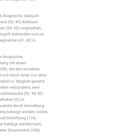
en Ansprüche, dadurch
ns (39, 40) drehbare
ker (54, 55) vorgesehen,
Eingriff stehenden und um
gmenten (41, 42) in.
en Ansprüche,
htung mit einem
00), die den einzelnen
 und durch einen von einer
puls in Tätigkeit gesetzt
eilen verbundene, eine
chenstücke (92, 94, 95)
lhebel (91) in
welche durch Vermittlung
eitig bewegt werden, wobei
de Einrichtung (116)
r betätigt werden kann,
ter Zwischenteil (100)