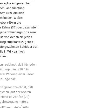
 bewegbaren gezahnten
 der Längsrichtung
rn (59), die sich
en lassen, wobei
eber (59) in die
ie Zähne (37) der gezahnten
r jede Schiebergruppe eine
st, von denen ein jedes
Registrierkarte zugeteilt
 die gezahnten Schieber auf
die in Wirksamkeit
eben.
ennzeichnet, daß für jeden
iigungsglied (18, 19)
 unter Wirkung einer Feder
n Lage hält.
rch gekennzeichnet, daß
tlichen, auf der oberen
.hiend.en Zapfen (70)
ängsbewegung mittels
1
e Führungsteile
(69)