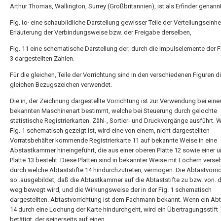
Arthur Thomas, Wallington, Surrey (Großbritannien), ist als Erfinder genan
Fig. ίο· eine schaubildliche Darstellung gewisser Teile der Verteilungseinhe
Erläuterung der Verbindungsweise bzw. der Freigabe derselben,
Fig. 11 eine schematische Darstellung der; durch die Impulselemente der Fi
3 dargestellten Zahlen.
Für die gleichen, Teile der Vorrichtung sind in den verschiedenen Figuren d
gleichen Bezugszeichen verwendet.
Die in, der Zeichnung dargestellte Vorrichtung ist zur Verwendung bei eine
bekannten Maschinenart bestimmt, welche bei Steuerung durch gelochte
statistische Registrierkarten. Zähl-, Sortier- und Druckvorgänge ausführt. W
Fig. 1 schematisch gezeigt ist, wird eine von einem, nicht dargestellten
Vorratsbehälter kommende Registrierkarte 11 auf bekannte Weise in eine
Abstastkammer hineingeführt, die aus einer oberen Platte 12 sowie einer u
Platte 13 besteht. Diese Platten sind in bekannter Weise mit Löchern verse
durch welche Abtaststifte 14 hindurchzutreten, vermögen. Die Abtastvorric
so .ausgebildet, daß die Abtastkammer auf die Abtaststifte zu bzw. von. d
weg bewegt wird, und die Wirkungsweise der in der Fig. 1 schematisch
dargestellten. Abtastvorrichtung ist dem Fachmann bekannt. Wenn ein Abta
14 durch eine Lochung der Karte hindurchgeht, wird ein Übertragungsstift 
betätigt, der seinerseits auf einen