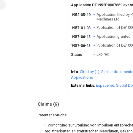
Application DE1952P0007669 even
Application filed b
1952-05-19
Machines Ltd
Publication of DE10
1957-01-03
Application granted
1957-06-13
Publication of DE10
1957-06-13
Expired
Status
Info
Cited by (1)
Similar document
Applications
External links
Espacenet
Global Do
Claims
(6)
Patentansprüche:
1. Vorrichtung zur Erteilung von Impulsen entsprech
Registrierkarten an statistischen Maschinen, geken