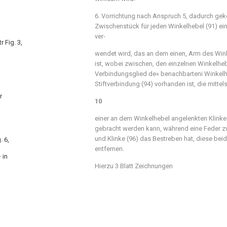
6. Vorrichtung nach Anspruch 5, dadurch gek
Zwischenstück für jeden Winkelhebel (91) ein
ver-
r Fig. 3,
wendet wird, das an dem einen, Arm des Win
ist, wobei zwischen, den einzelnen Winkelhe
Verbindungsglied de« benachbarteni Winkelhe
Stiftverbindung (94) vorhanden ist, die mittel
r
10
einer an dem Winkelhebel angelenkten Klinke (
gebracht werden kann, während eine Feder z
und Klinke (96) das Bestreben hat, diese beid
. 6,
entfernen.
 in
Hierzu 3 Blatt Zeichnungen