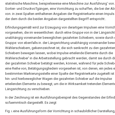
statistische Maschine, beispielsweise eine Maschine zur Ausführung' von. 
Sortier- und DruckvoTgängen, eine Vorrichtung zu schaffen, die bei der A
von. in zwei Spalten enthaltenen Angaben der Registrierkarte einen Impuls l
der dem durch die beiden Angaben dargestellten Begriff entspricht:.
ErfindungsgemäB wird zur Erzeugung von derartigen Impulsen eine Vorric
vorgesehen, die im wesentlichen: durch eitne Gruppe von in der Längsrich
unabhängig voneinander beweglichen gezahnten Schiebern, sowie durch 
Gruppe: von ebenfalls in. der Längsrichtung unabhängig voneinander bew
Wählerschiebern, gekennzeichnet ist, die sich senkrecht zu den gezahnte
Schiebern bewegen lassen, wobei Impulse erteilende Elemente durch die
Wählerschieber' in die Arbeitsstellung gebracht werden, damit sie durch d
der gezahnten Schieber betätigt werden, können, während für jede Schie
eine Reihe von, Betätigungsgliedern vorgesehen ist, von denen, ein jedes e
bestimmten Markierungsstelle einer Spalte der Registrierkarte zugeteilt ist 
hin- und hierbeweglicher Wagen die gezahnten Schieber auf die Impulse
erteilenden Elemente zu bewegt, um die in Wirksamkeit tretenden Elemente
Längsrichtung zu verschieben.
In der Zeichnung ist ein Ausführungsbeispiel des Gegenstandes der Erfin
scfaemmtisch dargestellt. Es zeigt
Fig. ι eine Ausführungsform der Vorrichtung in schaubildlicher Darstellung,