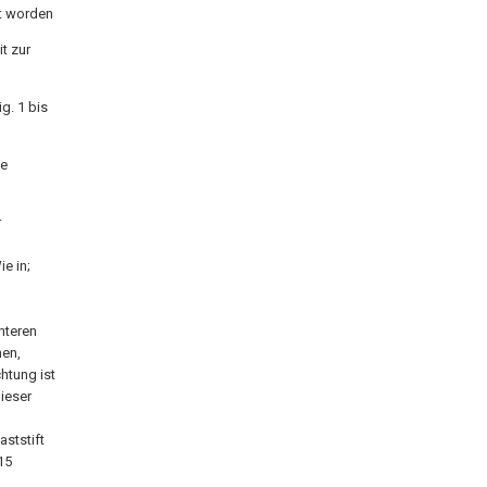
nt worden
it zur
g. 1 bis
ie
r
ie in;
nteren
hen,
htung ist
ieser
ststift
15