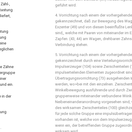
Zähl-,
geführt wird.
btastung
4. Vorrichtung nach einem der vorhergehend
iefert,
gekennzeichnet, daß zur Bewegung des Wage
Exzenter (49) und von diesen beeinflußte Len
htung
sind,, welche mit Paaren von miteinander im 
tung
Zapfen. (43, 44) am Wagen, drehbaren Zahnse
eine
Verbindung stehen.
eglichen
5. Vorrichtung nach einem der vorhergehend
n
gekennzeichnet durch eine Verteilungsvorric
Impulserzeuger (104) sowie Zwischenteilen (1
ie Zähne
impulserteilenden Elementen zugeordnet sind
bergruppe
Übertragungsvorrichtung (73) ausgehenden Im
iner
werden, wo>bei mit den einzelnen. Zwischent
und ein.
Winkelbewegung ausführende und durch Zwis
gruppenweise miteinander verbundene Wiinke
 in der
Neibeneinanderanordnung vorgesehen sind, 
des wirksamen Zwischenteiles (100) gleichz
dung
für jede solche Gruppe eine impulsübertragen
vorhanden ist, welche von dem Impulserzeuge
wenn ein, der betreffenden Gruppe zugeordne
.
wirksam wird.