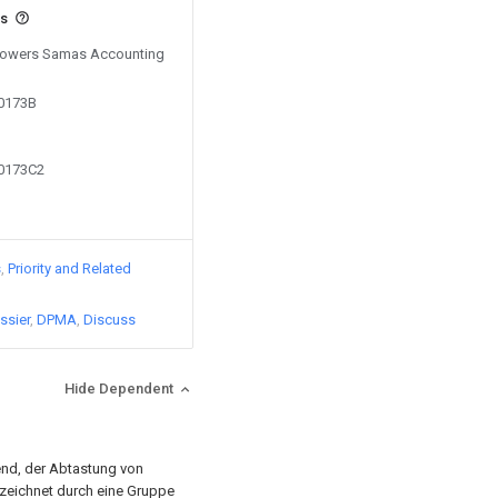
ts
y Powers Samas Accounting
00173B
00173C2
s
Priority and Related
ssier
DPMA
Discuss
Hide Dependent
end, der Abtastung von
nzeichnet durch eine Gruppe