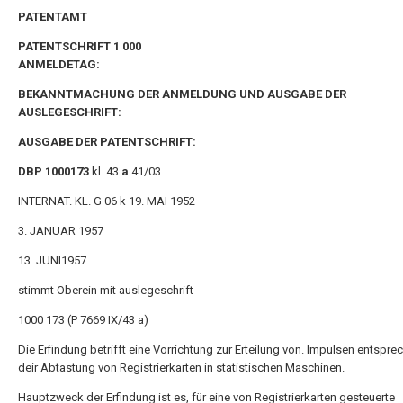
PATENTAMT
PATENTSCHRIFT 1 000
ANMELDETAG:
BEKANNTMACHUNG DER ANMELDUNG UND AUSGABE DER
AUSLEGESCHRIFT:
AUSGABE DER PATENTSCHRIFT:
DBP 1000173
kl. 43
a
41/03
INTERNAT. KL. G 06 k 19. MAI 1952
3. JANUAR 1957
13. JUNI1957
stimmt Oberein mit auslegeschrift
1000 173 (P 7669 IX/43 a)
Die Erfindung betrifft eine Vorrichtung zur Erteilung von. Impulsen entspre
deir Abtastung von Registrierkarten in statistischen Maschinen.
Hauptzweck der Erfindung ist es, für eine von Registrierkarten gesteuerte