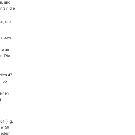
en, und
n 37, die
n, die
en, bzw.
te an
n. Die
eilen 47
, 55
einen,
r
61 (Fig.
ber 59
Federn