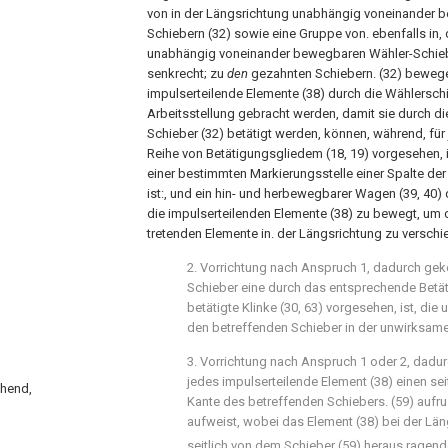
von in der Längsrichtung unabhängig voneinander
Schiebern (32) sowie eine Gruppe von. ebenfalls in,
unabhängig voneinander bewegbaren Wähler-Schiebe
senkrecht; zu
den
gezahnten Schiebern. (32) beweg
impulserteilende Elemente (38) durch die Wählerschi
Arbeitsstellung gebracht werden, damit sie durch d
Schieber (32) betätigt werden, können, während, fü
Reihe von Betätigungsgliedem (18, 19) vorgesehen, i
einer bestimmten Markierungsstelle einer Spalte der 
ist:, und ein hin- und herbewegbarer Wagen (39, 40)
die impulserteilenden Elemente (38) zu bewegt, um 
tretenden Elemente in. der Längsrichtung zu verschi
2. Vorrichtung nach Anspruch 1, dadurch gek
Schieber eine durch das entsprechende Betät
betätigte Klinke (30, 63) vorgesehen, ist, die
den betreffenden Schieber in der unwirksame
3. Vorrichtung nach Anspruch 1 oder 2, dadu
jedes impulserteilende Element (38) einen sei
chend,
Kante des betreffenden Schiebers. (59) aufru
aufweist, wobei das Element (38) bei der L
seitlich von dem Schieber (59) heraus ragend