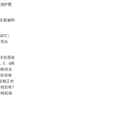
联浇炉数
生裂漏和
00℃）
、导向
冷却系统
，5、6两
四根供水
属软管将
咀都正对
地安有7
连铸机相