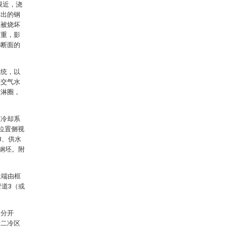
很近，浇
漏出的钢
或被烧坏
严重，影
小断面的
系统，以
直交气水
喷淋圈，
区冷却系
位置侧视
3、供水
的钢坯。附
上端由框
管道3（或
是分开
于二冷区