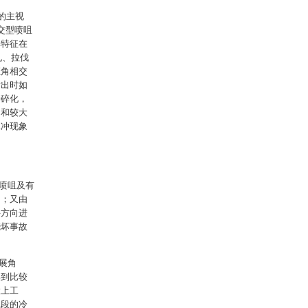
的主视
交型喷咀
其特征在
孔、拉伐
直角相交
喷出时如
步碎化，
向和较大
脉冲现象
。
喷咀及有
）；又由
斜方向进
烧坏事故
展角
得到比较
置上工
上段的冷