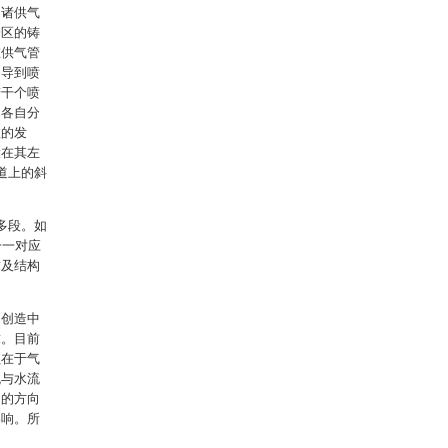
。诸供气
冷区的铸
在供气管
引导到喷
若干个喷
，各自分
故的发
设在其左
道上的斜
多段。如
一一对应
求及结构
明创造中
求。目前
征在于气
流与水流
力的方向
影响。所