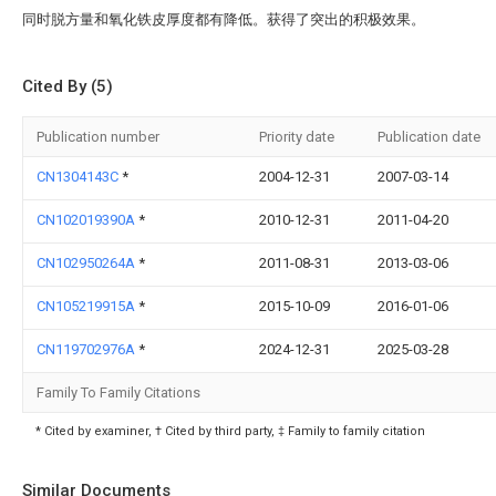
同时脱方量和氧化铁皮厚度都有降低。获得了突出的积极效果。
Cited By (5)
Publication number
Priority date
Publication date
CN1304143C
*
2004-12-31
2007-03-14
CN102019390A
*
2010-12-31
2011-04-20
CN102950264A
*
2011-08-31
2013-03-06
CN105219915A
*
2015-10-09
2016-01-06
CN119702976A
*
2024-12-31
2025-03-28
Family To Family Citations
* Cited by examiner, † Cited by third party, ‡ Family to family citation
Similar Documents