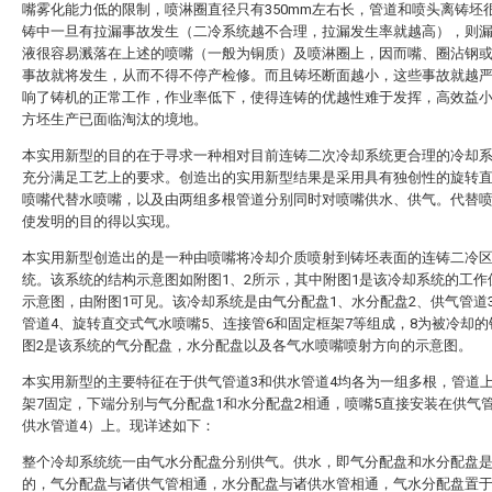
嘴雾化能力低的限制，喷淋圈直径只有350mm左右长，管道和喷头离铸坯
铸中一旦有拉漏事故发生（二冷系统越不合理，拉漏发生率就越高），则
液很容易溅落在上述的喷嘴（一般为铜质）及喷淋圈上，因而嘴、圈沾钢
事故就将发生，从而不得不停产检修。而且铸坯断面越小，这些事故就越
响了铸机的正常工作，作业率低下，使得连铸的优越性难于发挥，高效益
方坯生产已面临淘汰的境地。
本实用新型的目的在于寻求一种相对目前连铸二次冷却系统更合理的冷却
充分满足工艺上的要求。创造出的实用新型结果是采用具有独创性的旋转
喷嘴代替水喷嘴，以及由两组多根管道分别同时对喷嘴供水、供气。代替
使发明的目的得以实现。
本实用新型创造出的是一种由喷嘴将冷却介质喷射到铸坯表面的连铸二冷
统。该系统的结构示意图如附图1、2所示，其中附图1是该冷却系统的工作
示意图，由附图1可见。该冷却系统是由气分配盘1、水分配盘2、供气管道
管道4、旋转直交式气水喷嘴5、连接管6和固定框架7等组成，8为被冷却
图2是该系统的气分配盘，水分配盘以及各气水喷嘴喷射方向的示意图。
本实用新型的主要特征在于供气管道3和供水管道4均各为一组多根，管道
架7固定，下端分别与气分配盘1和水分配盘2相通，喷嘴5直接安装在供气
供水管道4）上。现详述如下：
整个冷却系统统一由气水分配盘分别供气。供水，即气分配盘和水分配盘
的，气分配盘与诸供气管相通，水分配盘与诸供水管相通，气水分配盘置