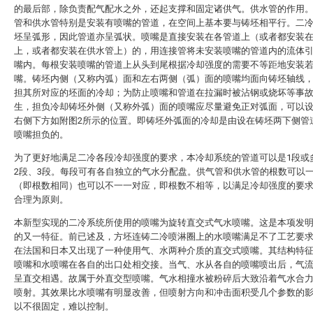
的最后部，除负责配气配水之外，还起支撑和固定诸供气。供水管的作用
管和供水管特别是安装有喷嘴的管道，在空间上基本要与铸坯相平行。二
坯呈弧形，因此管道亦呈弧状。喷嘴是直接安装在各管道上（或者都安装
上，或者都安装在供水管上）的，用连接管将未安装喷嘴的管道内的流体
嘴内。每根安装喷嘴的管道上从头到尾根据冷却强度的需要不等距地安装
嘴。铸坯内侧（又称内弧）面和左右两侧（弧）面的喷嘴均面向铸坯轴线
担其所对应的坯面的冷却；为防止喷嘴和管道在拉漏时被沾钢或烧坏等事
生，担负冷却铸坯外侧（又称外弧）面的喷嘴应尽量避免正对弧面，可以
右侧下方如附图2所示的位置。即铸坯外弧面的冷却是由设在铸坯两下侧管
喷嘴担负的。
为了更好地满足二冷各段冷却强度的要求，本冷却系统的管道可以是1段或
2段、3段。每段可有各自独立的气水分配盘。供气管和供水管的根数可以
（即根数相同）也可以不一一对应，即根数不相等，以满足冷却强度的要
合理为原则。
本新型实现的二冷系统所使用的喷嘴为旋转直交式气水喷嘴。这是本项发
的又一特征。前已述及，方坯连铸二冷喷淋圈上的水喷嘴满足不了工艺要
在法国和日本又出现了一种使用气、水两种介质的直交式喷嘴。其结构特
喷嘴和水喷嘴在各自的出口处相交接。当气、水从各自的喷嘴喷出后，气
呈直交相遇。故属于外直交型喷嘴。气水相撞水被粉碎后大致沿着气水合
喷射。其效果比水喷嘴有明显改善，但喷射方向和冲击面积受几个参数的
以不很固定，难以控制。