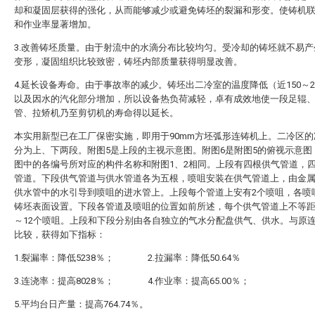
却和凝固层获得的强化，从而能够减少或避免铸坯的裂漏和形变。使铸机
和作业率显著增加。
3.改善铸坯质量。由于射流中的水滴分布比较均匀。受冷却的铸坯就不易产
变形，凝固组织比较致密，铸坯内部质量获得明显改善。
4.延长设备寿命。由于事故率的减少。铸坯出二冷室的温度降低（近150～2
以及因水的汽化部分增加，所以设备热负荷减轻，卓有成效地使一段足辊
管、拉矫机乃至剪切机的寿命得以延长。
本实用新型已在工厂保密实施，即用于90mm方坯弧形连铸机上。二冷区的
分为上、下两段。附图5是上段的主视示意图。附图6是附图5的俯视示意图
图中的各编号所对应的构件名称和附图1、2相同。上段有四根供气管道，
管道。下段供气管道与供水管道各为五根，喷咀安装在供气管道上，由金
供水管中的水引导到喷咀的进水管上。上段每个管道上安有2个喷咀，各喷
铸坯表面设置。下段各管道及喷咀的位置如前所述，每个供气管道上不等距
～12个喷咀。上段和下段分别由各自独立的气水分配盘供气、供水。与原
比较，获得如下指标：
1.裂漏率：降低5238％； 2.拉漏率：降低50.64％
3.连浇率：提高8028％； 4.作业率：提高65.00％；
5.平均台日产量：提高764.74％。