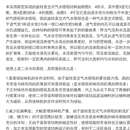
本实用新型实现的旋转直交式气水喷咀结构如附图3、4所示。其中图3是它
图。图4是图3的A－A剖视图。由图3、4可见它是由进水管分别相当于外直
的气喷咀和水喷咀。因此旋转直交式气水喷咀也是一种气水直交式喷咀。
于进气管1和进水管2与有一喷口4的空腔3相通，进气管的内孔可以做成直
尔孔或螺旋孔。此种结构的喷咀可带来如下的积极效果：即当气流和水流
发生第一次碎化以后，气水在空腔内将发生互相混流。当气流从进气管孔
产生旋转。则这种混流将使气水混合的效果更好。并与腔壁相撞。水进一
而后从喷咀的喷口喷出时将再次雾化。所以喷出的流体既保证有一定的方
的扩展角，又能使水滴充分雾化。水流密度均匀可控。而且射流稳定。无
发生。喷射到一定距离内的铸坯表面上，即可达到大面积均匀冷却的目的
使用上述二冷冷却系统，其明显的优点是：
1.显著缩短铸机的非作业时间。由于旋转直交气水喷咀的雾化能力强。因此
关管道与铸坯间的距离就可布置得较远（是水喷咀和铸坯间距离的两倍多
于正对铸坯外弧面的喷咀及其有关管道的撤离，代之为从右下和左下两侧
行喷雾冷却，使得二冷管道和喷咀在铸坯拉漏时或结晶器溢钢时的沾钢和
大为减轻，从而使铸机的非作业时间大为缩短。
2.减少拉漏事故。大幅度增加铸机产量。由于旋转直交式气水喷咀的射流扩
（纵、横方向）的可选范围比较宽，能够适应并且使各种断面的铸坯都能
充分的冷却；又由于弧形管结构的稳定性好，使喷咀能经常保持在正确位
作，加之本实用新型的管道结构设计的合理，有利于二冷区各段，尤其是