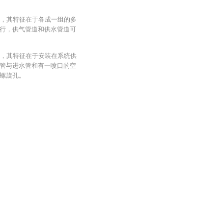
统，其特征在于各成一组的多
行，供气管道和供水管道可
统，其特征在于安装在系统供
管与进水管和有一喷口的空
螺旋孔。