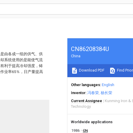
CN86208384U
要是由各成一组的供气、供
China
冷却系统使用的是能使气流
统有利于提高冷却强度，铸
Download PDF
Find Prior
作业率65％，日产量提高
Other languages
English
Inventor
冯春荣
杨长荣
Current Assignee
Kunming Iron & 
Technology
Worldwide applications
1986
CN