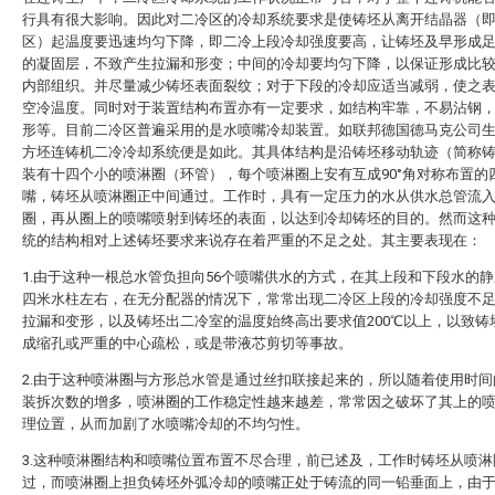
行具有很大影响。因此对二冷区的冷却系统要求是使铸坯从离开结晶器（
区）起温度要迅速均匀下降，即二冷上段冷却强度要高，让铸坯及早形成
的凝固层，不致产生拉漏和形变；中间的冷却要均匀下降，以保证形成比
内部组织。并尽量减少铸坯表面裂纹；对于下段的冷却应适当减弱，使之
空冷温度。同时对于装置结构布置亦有一定要求，如结构牢靠，不易沾钢
形等。目前二冷区普遍采用的是水喷嘴冷却装置。如联邦德国德马克公司
方坯连铸机二冷冷却系统便是如此。其具体结构是沿铸坯移动轨迹（简称
装有十四个小的喷淋圈（环管），每个喷淋圈上安有互成90°角对称布置的
嘴，铸坯从喷淋圈正中间通过。工作时，具有一定压力的水从供水总管流
圈，再从圈上的喷嘴喷射到铸坯的表面，以达到冷却铸坯的目的。然而这
统的结构相对上述铸坯要求来说存在着严重的不足之处。其主要表现在：
1.由于这种一根总水管负担向56个喷嘴供水的方式，在其上段和下段水的
四米水柱左右，在无分配器的情况下，常常出现二冷区上段的冷却强度不
拉漏和变形，以及铸坯出二冷室的温度始终高出要求值200℃以上，以致铸
成缩孔或严重的中心疏松，或是带液芯剪切等事故。
2.由于这种喷淋圈与方形总水管是通过丝扣联接起来的，所以随着使用时间
装拆次数的增多，喷淋圈的工作稳定性越来越差，常常因之破坏了其上的
理位置，从而加剧了水喷嘴冷却的不均匀性。
3.这种喷淋圈结构和喷嘴位置布置不尽合理，前已述及，工作时铸坯从喷淋
过，而喷淋圈上担负铸坯外弧冷却的喷嘴正处于铸流的同一铅垂面上，由