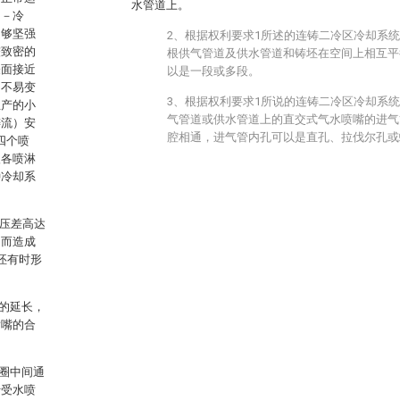
水管道上。
即－冷
足够坚强
2、根据权利要求1所述的连铸二冷区冷却系
较致密的
根供气管道及供水管道和铸坯在空间上相互平
表面接近
以是一段或多段。
，不易变
3、根据权利要求1所说的连铸二冷区冷却系
生产的小
气管道或供水管道上的直交式气水喷嘴的进气
铸流）安
腔相通，进气管内孔可以是直孔、拉伐尔孔或
四个喷
入各喷淋
种冷却系
静压差高达
足而造成
坯有时形
的延长，
喷嘴的合
圈中间通
于受水喷