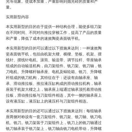
光等现象。使成本加重，严重影响到抛光砖的质量和产
量。
实用新型内容
本实用新型的目的在于提供一种结构合理，能使多组刀架
在不同时间、不同对向推拉穿梭工作，提高了产品的质量
和产量，降低了成本的速效陶瓷表面铣平机。
本实用新型的目的可以通过以下措施来达到：一种速效陶
瓷表面铣平机，包括由机架大樑、横樑、垫板、机架、摆
线针、摆线针电机、滚筒、输送带、调节拉杆、带座轴承
组成的自动输送机构，由刀架组件、铣刀架、铣刀轴，铣
刀电机、升降螺杆轴承座、电机及蜗轮箱、铣刀、升降螺
杆组成的铣刀机构，其特征在于：还设有由轴承座、轴
承、滑动推拉板、推拉液压缸构成的滑动推拉机构，轴承
座装于机架大樑之上，轴承座上端通过轴承顶托着滑动推
拉板，滑动推拉板与刀架组件相连，其中一侧的轴承座上
设有液压缸，液压缸上的液压杆与刀架组件相连。
本实用新型的目的还可以通过以下措施来达到：每组轴承
座两侧对称设有一套刀架组件、铣刀架、铣刀轴、铣刀电
机、铣刀。铣刀架装于刀架组件上，铣刀上的铣刀轴通过
铣刀轴承装于铣刀架上，铣刀轴由铣刀电机带动，升降螺