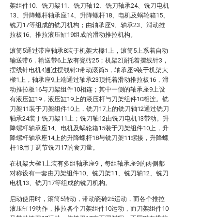
架组件10、铣刀架11、铣刀轴12、铣刀轴承24、铣刀电机
13、升降螺杆轴承座14、升降螺杆18、电机及蜗轮箱15、
铣刀17等组成的铣刀机构；由轴承座9、轴承23、滑动推
拉板16、推拉液压缸19组成的滑动推拉机构。
滚筒5通过带座轴承8装于机架大樑1上，滚筒5上系着自动
输送带6，输送带6上放有瓷砖25；机架2顶托着摆线针3，
摆线针电机4通过摆线针3带动滚筒5，轴承座9装于机架大
樑1上，轴承座9上端通过轴承23顶托着滑动推拉板16，滑
动推拉板16与刀架组件10相连；其中一侧的轴承座9上设
有液压缸19，液压缸19上的液压杆与刀架组件10相连。铣
刀架11装于刀架组件10上，铣刀17上的铣刀轴12通过铣刀
轴承24装于铣刀架11上；铣刀轴12由铣刀电机13带动。升
降螺杆轴承座14、电机及蜗轮箱15装于刀架组件10上，升
降螺杆轴承座14上的升降螺杆18与铣刀架11螺接，升降螺
杆18用于调节铣刀17的食刀量。
在机架大樑1上装有多组轴承座9，每组轴承座9的两侧都
对称设有一套由刀架组件10、铣刀架11、铣刀轴12、铣刀
电机13、铣刀17等组成的铣刀机构。
启动使用时，滚筒5转动，带动瓷砖25运动，而各个推拉
液压缸19动作，推拉各个刀架组件10运动，而刀架组件10