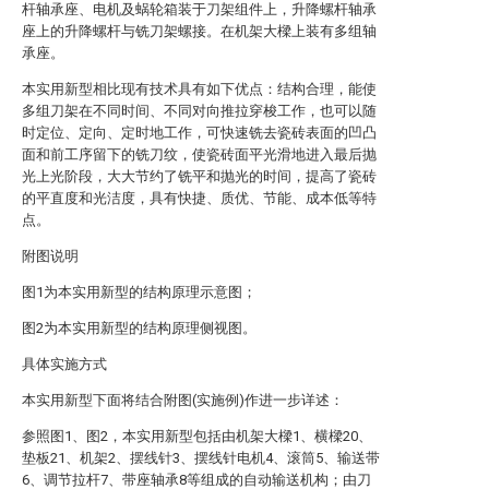
杆轴承座、电机及蜗轮箱装于刀架组件上，升降螺杆轴承
座上的升降螺杆与铣刀架螺接。在机架大樑上装有多组轴
承座。
本实用新型相比现有技术具有如下优点：结构合理，能使
多组刀架在不同时间、不同对向推拉穿梭工作，也可以随
时定位、定向、定时地工作，可快速铣去瓷砖表面的凹凸
面和前工序留下的铣刀纹，使瓷砖面平光滑地进入最后抛
光上光阶段，大大节约了铣平和抛光的时间，提高了瓷砖
的平直度和光洁度，具有快捷、质优、节能、成本低等特
点。
附图说明
图1为本实用新型的结构原理示意图；
图2为本实用新型的结构原理侧视图。
具体实施方式
本实用新型下面将结合附图(实施例)作进一步详述：
参照图1、图2，本实用新型包括由机架大樑1、横樑20、
垫板21、机架2、摆线针3、摆线针电机4、滚筒5、输送带
6、调节拉杆7、带座轴承8等组成的自动输送机构；由刀