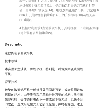
装于刀架组件(10)上，铣刀(17)上的铣刀轴(12)通过铣刀轴
承(24)装于铣刀架(11)上，铣刀轴(12)由铣刀电机(13)带
动，升降螺杆轴承座(14)、电机及蜗轮箱(15)装于刀架组件
(10)上，升降螺杆轴承座(14)上的升降螺杆(18)与铣刀架
(11)螺接。
4.根据权利要求1所述的铣平机，其特征在于：在机架大樑
(1)上装有多组轴承座(9)。
Description
速效陶瓷表面铣平机
技术领域
本实用新型涉及一种铣平机，特别是一种速效陶瓷表面铣
平机。
背景技术
传统的陶瓷铣平机一般都是采用固定刀架，或者采用连体
摇摆的结构。由于没有采用单独推拉刀架的机构，故在抛
光瓷砖时，会使瓷砖表面不平整或留下铣刀纹，也铣不到
凹陷处，造成后续抛光工艺阶段缓慢，并时有漏抛、难上