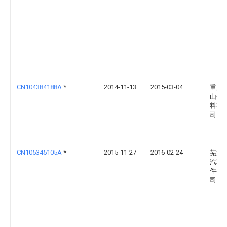
CN104384188A
*
2014-11-13
2015-03-04
重庆
山金
料有
司
CN105345105A
*
2015-11-27
2016-02-24
芜湖
汽车
件有
司