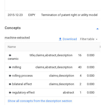
2
2015-12-23
EXPY
Termination of patent right or utility model
Concepts
machine-extracted
Download
Filter table
Name
Ima
title,claims,abstract,description
16
0.000
ceramic
milling
claims,abstract,description
40
0.000
rolling process
claims,description
4
0.000
bilateral effect
claims,description
2
0.000
regulatory effect
abstract
1
0.000
Show all concepts from the description section