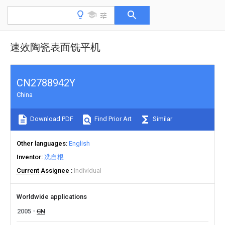
速效陶瓷表面铣平机
CN2788942Y
China
Download PDF
Find Prior Art
Similar
Other languages
English
Inventor
冼自根
Current Assignee
Individual
Worldwide applications
2005
CN