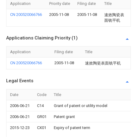
Application
Priority date
Filing date
Title
CN 200520066766
2005-11-08
2005-11-08
速效陶瓷表
面铣平机
Applications Claiming Priority (1)
Application
Filing date
Title
CN 200520066766
2005-11-08
速效陶瓷表面铣平机
Legal Events
Date
Code
Title
D
2006-06-21
C14
Grant of patent or utility model
2006-06-21
GR01
Patent grant
2015-12-23
CX01
Expiry of patent term
G
p
d