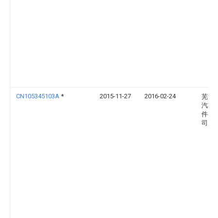
CN105345103A
*
2015-11-27
2016-02-24
芜湖
汽车
件有
司