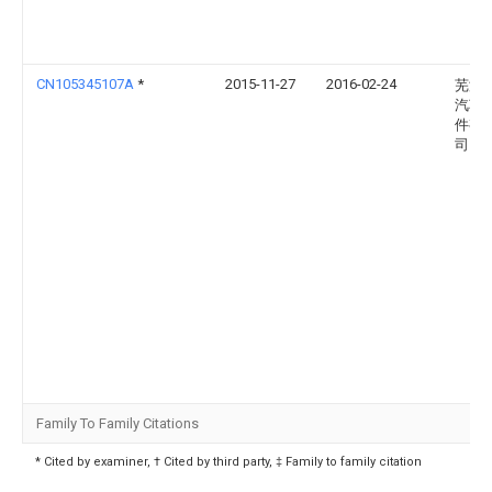
CN105345107A
*
2015-11-27
2016-02-24
芜湖
汽车
件有
司
Family To Family Citations
* Cited by examiner, † Cited by third party, ‡ Family to family citation