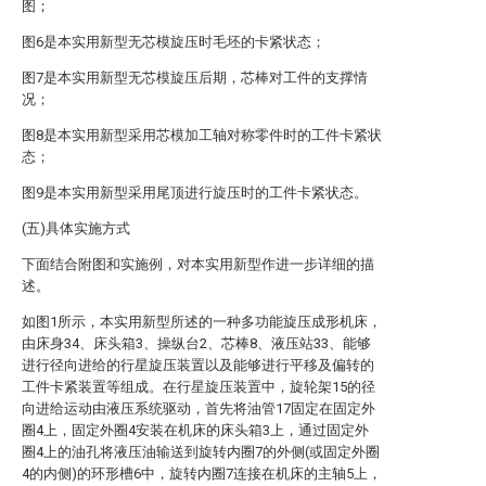
图；
图6是本实用新型无芯模旋压时毛坯的卡紧状态；
图7是本实用新型无芯模旋压后期，芯棒对工件的支撑情
况；
图8是本实用新型采用芯模加工轴对称零件时的工件卡紧状
态；
图9是本实用新型采用尾顶进行旋压时的工件卡紧状态。
(五)具体实施方式
下面结合附图和实施例，对本实用新型作进一步详细的描
述。
如图1所示，本实用新型所述的一种多功能旋压成形机床，
由床身34、床头箱3、操纵台2、芯棒8、液压站33、能够
进行径向进给的行星旋压装置以及能够进行平移及偏转的
工件卡紧装置等组成。在行星旋压装置中，旋轮架15的径
向进给运动由液压系统驱动，首先将油管17固定在固定外
圈4上，固定外圈4安装在机床的床头箱3上，通过固定外
圈4上的油孔将液压油输送到旋转内圈7的外侧(或固定外圈
4的内侧)的环形槽6中，旋转内圈7连接在机床的主轴5上，