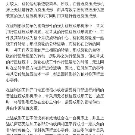
力较大、旋轮运动轨迹较简单。所以，在普通旋压成形机
床上无法进行强力旋压成形，而具有数字控制或液压仿型
装置的强力旋压机床则可同时用来进行普通旋压成形。
在旋制形状简单的圆筒形件的强力旋压成形机床中，常采
用行星旋压成形装置。在常规的行星旋压成形装置中，工
件及其轴线成为整个系统旋转的中心，旋轮随旋轮座一起
绕工件转动，形成旋轮的公转运动，而旋轮在公转的同
时，与工件表面接触产生相应的转动，形成旋轮的自转，
犹如行星绕恒星的转动，所以称之为行星旋压。但在常规
的行星旋压中，旋轮在绕工件作行星运动的时候，无法同
时在公转半径方向进行进给运动，因此，它所加工的零件
与其它传统旋压技术一样，都是圆筒形状的轴对称薄壁空
心零件。
在旋制的工件开口端直径很小或者需要将口部进行封闭的
普通旋压成形机床中，常采用无芯模旋压成形工艺，旋压
时，将管形毛坯放在空心主轴中，需要成形的管端伸出，
并由卡紧装置夹紧。
上述成形工艺不仅没有有效地组合在一台机床上，并且上
述机床还无法加工各部分轴线间相互平行或成一定夹角的
非轴对称偏心、倾斜类薄壁空心零件。这些零件通常是采