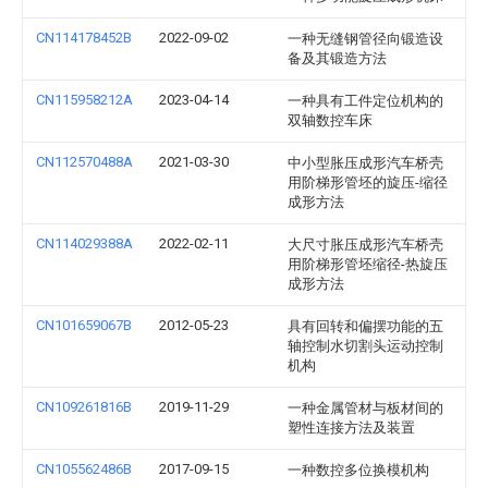
CN114178452B
2022-09-02
一种无缝钢管径向锻造设
备及其锻造方法
CN115958212A
2023-04-14
一种具有工件定位机构的
双轴数控车床
CN112570488A
2021-03-30
中小型胀压成形汽车桥壳
用阶梯形管坯的旋压-缩径
成形方法
CN114029388A
2022-02-11
大尺寸胀压成形汽车桥壳
用阶梯形管坯缩径-热旋压
成形方法
CN101659067B
2012-05-23
具有回转和偏摆功能的五
轴控制水切割头运动控制
机构
CN109261816B
2019-11-29
一种金属管材与板材间的
塑性连接方法及装置
CN105562486B
2017-09-15
一种数控多位换模机构