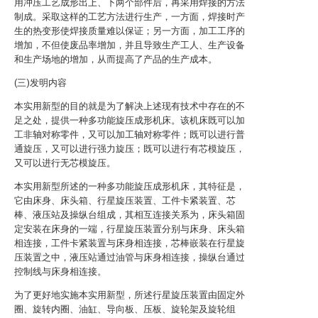
用冲压工艺成形出上、下两个部件后，再采用焊接的方法
制成。采取这样的工艺方法进行生产，一方面，焊接时产
生的热变形使焊接质量难以保证；另一方面，加工工序的
增加，不但使废品率增加，并且导致生产工人、生产设备
和生产场地的增加，从而提高了产品的生产成本。
(三)发明内容
本实用新型的目的就是为了解决上述现有技术中存在的不
足之处，提供一种多功能旋压成形机床。该机床既可以加
工非轴对称零件，又可以加工轴对称零件；既可以进行普
通旋压，又可以进行强力旋压；既可以进行有芯模旋压，
又可以进行无芯模旋压。
本实用新型所述的一种多功能旋压成形机床，其特征是，
它由床身、床头箱、行星旋压装置、工件卡紧装置、芯
棒、液压站及操纵台组成，其相互连接关系为，床头箱固
定安装在床身的一端，行星旋压装置分别与床身、床头箱
相连接，工件卡紧装置与床身相连接，芯棒嵌装在行星旋
压装置之中，液压站通过油管与床身相连接，操纵台通过
控制线与床身相连接。
为了更好地实施本实用新型，所述行星旋压装置由固定外
圈、旋转内圈、油缸、导向板、压板、旋轮架及旋轮组