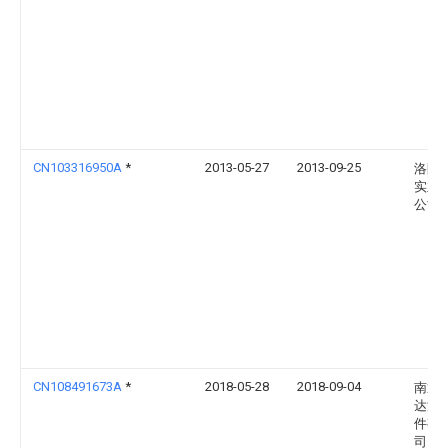
CN103316950A
*
2013-05-27
2013-09-25
洛阳
实业
公司
CN108491673A
*
2018-05-28
2018-09-04
南通
达汽
件有
司