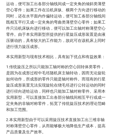
运动，便可加工出各部分轴线间成一定夹角的倾斜类薄壁
空心零件；如果工件在沿机床纵、横两个方向进行移动的
同时，还在水平面内作偏转运动，便可加工各部分轴线间
既相互平行又成一定夹角的弯曲类薄壁空心零件；如果工
件只沿机床纵向进行移动，便可以加工出轴对称薄壁空心
零件。由于本实用新型所提供的行星旋压成形装置是由液
压驱动的，具有较大的工作能力，故此可在该机床上同时
进行强力旋压成形。
本实用新型与现有技术相比，具有如下优点和有益效果：
1.传统旋压之所以只能加工轴对称的空心回转体类零件，
是因为在成形过程中毛坯随机床主轴转动，因而无论旋轮
如何动作，所成形的零件只能是轴对称件。而现有的行星
旋压成形装置无法实现旋轮在绕毛坯进行公转运动的同时
进行径向进给运动，同样也只能加工轴对称零件。采用本
实用新型，可以直接加工出各部分轴线间相互平行或成一
定夹角的非轴对称零件，拓宽了传统旋压技术的理论范畴
和加工范围。
2.本实用新型由于可以采用旋压技术直接加工出三维非轴
对称薄壁空心零件，从而能够极大地降低生产成本，提高
产品质量及生产效率。