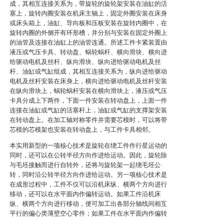
成，其相互连接关系为，带旋轮的旋轮架安装在油缸的活
塞上，旋转内圈安装在机床主轴上，固定外圈安装在床身
或床头箱上，油缸、导向板和压板安装在旋转内圈中，在
旋转内圈的外侧开有环形槽，并分别与安装在固定外圈上
的油管及连接在油缸上的油管连通。所述工件卡紧装置由
液压或气压卡具、转动盘、蜗轮蜗杆、横向滑块、横向进
给驱动电机及丝杆、纵向滑块、纵向进给驱动电机及丝
杆、油缸或气缸组成，其相互连接关系为，纵向进给驱动
电机及丝杆安装在床身上，横向进给驱动电机及丝杆安装
在纵向滑块上，蜗轮蜗杆安装在横向滑块上，液压或气压
卡具分成上下两件，下面一件安装在转动盘上，上面一件
连接在油缸或气缸的活塞杆上，油缸或气缸的支撑架安装
在转动盘上。在加工轴对称零件并需要芯模时，可以将带
芯模的芯模架也安装在转动盘上，与工件卡具相邻。
本实用新型的一项核心技术是旋轮在绕工件作行星运动的
同时，还可以在公转半径方向作进给运动。因此，旋轮除
与毛坯接触而进行自转外，还将与旋轮架一起绕毛坯公
转，同时沿公转半径方向作进给运动。另一项核心技术是
在成形过程中，工件不仅可以沿机床纵、横两个方向进行
移动，还可以在水平面内作偏转运动。如果工件沿机床
纵、横两个方向进行移动，便可加工出各部分轴线间相互
平行的偏心类薄壁空心零件；如果工件在水平面内作偏转