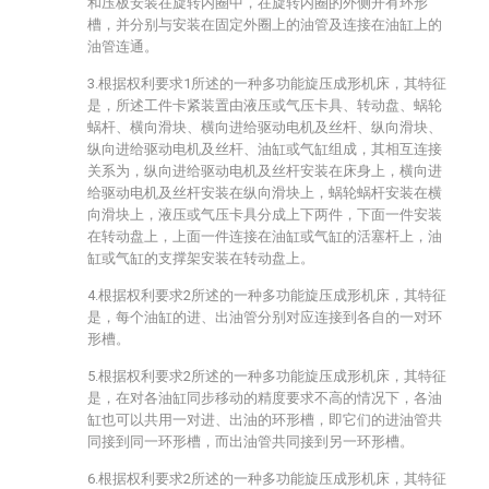
和压板安装在旋转内圈中，在旋转内圈的外侧开有环形
槽，并分别与安装在固定外圈上的油管及连接在油缸上的
油管连通。
3.根据权利要求1所述的一种多功能旋压成形机床，其特征
是，所述工件卡紧装置由液压或气压卡具、转动盘、蜗轮
蜗杆、横向滑块、横向进给驱动电机及丝杆、纵向滑块、
纵向进给驱动电机及丝杆、油缸或气缸组成，其相互连接
关系为，纵向进给驱动电机及丝杆安装在床身上，横向进
给驱动电机及丝杆安装在纵向滑块上，蜗轮蜗杆安装在横
向滑块上，液压或气压卡具分成上下两件，下面一件安装
在转动盘上，上面一件连接在油缸或气缸的活塞杆上，油
缸或气缸的支撑架安装在转动盘上。
4.根据权利要求2所述的一种多功能旋压成形机床，其特征
是，每个油缸的进、出油管分别对应连接到各自的一对环
形槽。
5.根据权利要求2所述的一种多功能旋压成形机床，其特征
是，在对各油缸同步移动的精度要求不高的情况下，各油
缸也可以共用一对进、出油的环形槽，即它们的进油管共
同接到同一环形槽，而出油管共同接到另一环形槽。
6.根据权利要求2所述的一种多功能旋压成形机床，其特征