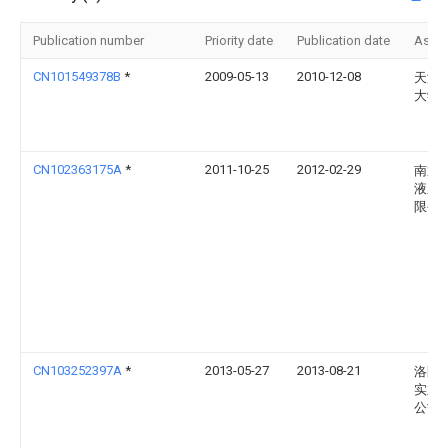
Publication number
Priority date
Publication date
Assi
CN101549378B
*
2009-05-13
2010-12-08
天津
大学
CN102363175A
*
2011-10-25
2012-02-29
南通
液压
限公
CN103252397A
*
2013-05-27
2013-08-21
洛阳
实业
公司