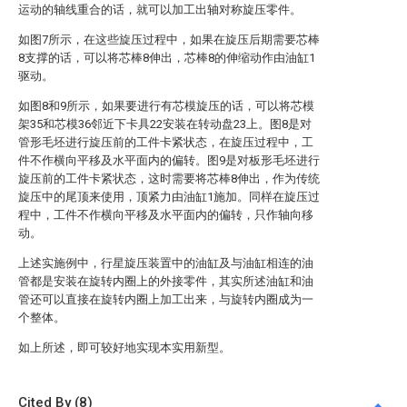
运动的轴线重合的话，就可以加工出轴对称旋压零件。
如图7所示，在这些旋压过程中，如果在旋压后期需要芯棒
8支撑的话，可以将芯棒8伸出，芯棒8的伸缩动作由油缸1
驱动。
如图8和9所示，如果要进行有芯模旋压的话，可以将芯模
架35和芯模36邻近下卡具22安装在转动盘23上。图8是对
管形毛坯进行旋压前的工件卡紧状态，在旋压过程中，工
件不作横向平移及水平面内的偏转。图9是对板形毛坯进行
旋压前的工件卡紧状态，这时需要将芯棒8伸出，作为传统
旋压中的尾顶来使用，顶紧力由油缸1施加。同样在旋压过
程中，工件不作横向平移及水平面内的偏转，只作轴向移
动。
上述实施例中，行星旋压装置中的油缸及与油缸相连的油
管都是安装在旋转内圈上的外接零件，其实所述油缸和油
管还可以直接在旋转内圈上加工出来，与旋转内圈成为一
个整体。
如上所述，即可较好地实现本实用新型。
Cited By (8)