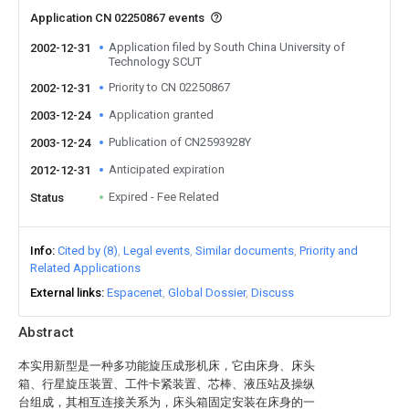
Application CN 02250867 events
Application filed by South China University of
2002-12-31
Technology SCUT
Priority to CN 02250867
2002-12-31
Application granted
2003-12-24
Publication of CN2593928Y
2003-12-24
Anticipated expiration
2012-12-31
Expired - Fee Related
Status
Info
Cited by (8)
Legal events
Similar documents
Priority and
Related Applications
External links
Espacenet
Global Dossier
Discuss
Abstract
本实用新型是一种多功能旋压成形机床，它由床身、床头
箱、行星旋压装置、工件卡紧装置、芯棒、液压站及操纵
台组成，其相互连接关系为，床头箱固定安装在床身的一