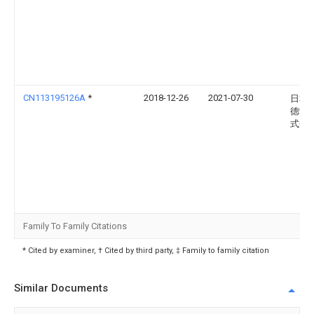
CN113195126A
*
2018-12-26
2021-07-30
日本
德制
式会
Family To Family Citations
* Cited by examiner, † Cited by third party, ‡ Family to family citation
Similar Documents