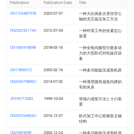
Publication
Publication Date
Title
CN110548797B
2020-07-07
一种大比例多次变径空心
轴的无芯旋压加工方法
CN202292174U
2012-07-04
一种环类工件的夹紧定心
装置
CN106391809B
2018-03-16
一种全电伺服型分散多动
力的大型卧式对轮旋压设
备
CN1189261C
2005-02-16
一种多功能旋压成形机床
CN203679892U
2014-07-02
一种薄壁圆筒扇形内撑的
车削夹具
JP2957153B2
1999-10-04
管端の成形方法とその装
置
CN205764926U
2016-12-07
卧式加工中心双驱双主轴
结构
CN2593928Y
2003-12-24
一种多功能旋压成形机床