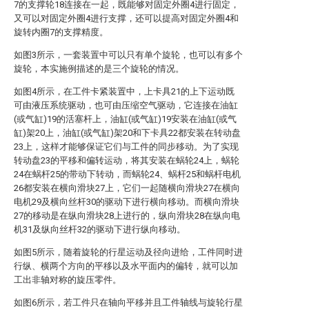
7的支撑轮18连接在一起，既能够对固定外圈4进行固定，
又可以对固定外圈4进行支撑，还可以提高对固定外圈4和
旋转内圈7的支撑精度。
如图3所示，一套装置中可以只有单个旋轮，也可以有多个
旋轮，本实施例描述的是三个旋轮的情况。
如图4所示，在工件卡紧装置中，上卡具21的上下运动既
可由液压系统驱动，也可由压缩空气驱动，它连接在油缸
(或气缸)19的活塞杆上，油缸(或气缸)19安装在油缸(或气
缸)架20上，油缸(或气缸)架20和下卡具22都安装在转动盘
23上，这样才能够保证它们与工件的同步移动。为了实现
转动盘23的平移和偏转运动，将其安装在蜗轮24上，蜗轮
24在蜗杆25的带动下转动，而蜗轮24、蜗杆25和蜗杆电机
26都安装在横向滑块27上，它们一起随横向滑块27在横向
电机29及横向丝杆30的驱动下进行横向移动。而横向滑块
27的移动是在纵向滑块28上进行的，纵向滑块28在纵向电
机31及纵向丝杆32的驱动下进行纵向移动。
如图5所示，随着旋轮的行星运动及径向进给，工件同时进
行纵、横两个方向的平移以及水平面内的偏转，就可以加
工出非轴对称的旋压零件。
如图6所示，若工件只在轴向平移并且工件轴线与旋轮行星