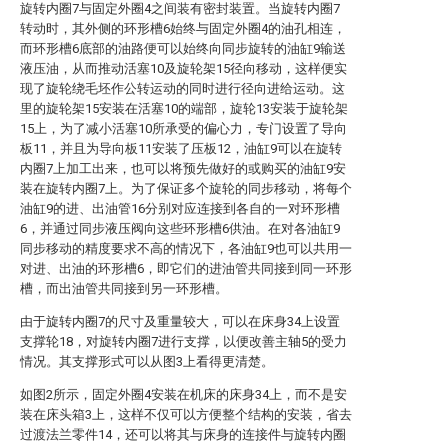
旋转内圈7与固定外圈4之间装有密封装置。当旋转内圈7
转动时，其外侧的环形槽6始终与固定外圈4的油孔相连，
而环形槽6底部的油路便可以始终向同步旋转的油缸9输送
液压油，从而推动活塞10及旋轮架15径向移动，这样便实
现了旋轮绕毛坯作公转运动的同时进行径向进给运动。这
里的旋轮架15安装在活塞10的端部，旋轮13安装于旋轮架
15上，为了减小活塞10所承受的偏心力，专门设置了导向
板11，并且为导向板11安装了压板12，油缸9可以在旋转
内圈7上加工出来，也可以将预先做好的或购买的油缸9安
装在旋转内圈7上。为了保证多个旋轮的同步移动，将每个
油缸9的进、出油管16分别对应连接到各自的一对环形槽
6，并通过同步液压阀向这些环形槽6供油。在对各油缸9
同步移动的精度要求不高的情况下，各油缸9也可以共用一
对进、出油的环形槽6，即它们的进油管共同接到同一环形
槽，而出油管共同接到另一环形槽。
由于旋转内圈7的尺寸及重量较大，可以在床身34上设置
支撑轮18，对旋转内圈7进行支撑，以便改善主轴5的受力
情况。其支撑形式可以从图3上看得更清楚。
如图2所示，固定外圈4安装在机床的床身34上，而不是安
装在床头箱3上，这样不仅可以方便整个结构的安装，省去
过渡法兰零件14，还可以将其与床身的连接件与旋转内圈