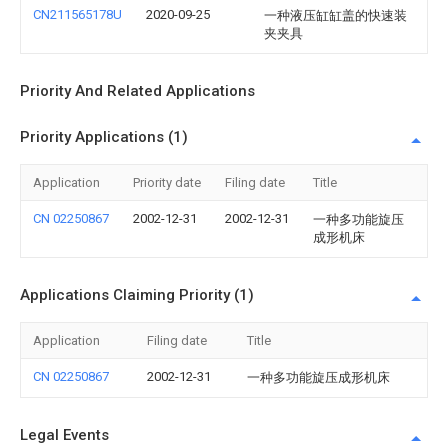
CN211565178U
2020-09-25
一种液压缸缸盖的快速装
夹夹具
Priority And Related Applications
Priority Applications (1)
Application
Priority date
Filing date
Title
CN 02250867
2002-12-31
2002-12-31
一种多功能旋压
成形机床
Applications Claiming Priority (1)
Application
Filing date
Title
CN 02250867
2002-12-31
一种多功能旋压成形机床
Legal Events