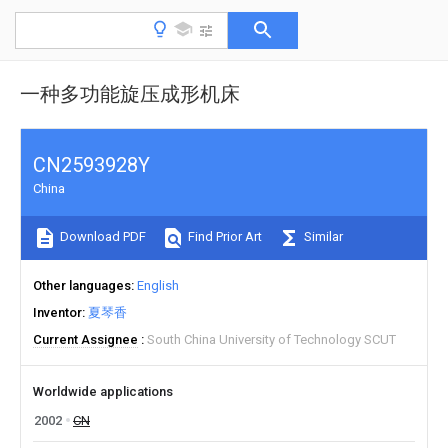
一种多功能旋压成形机床
CN2593928Y
China
Download PDF
Find Prior Art
Similar
Other languages
English
Inventor
夏琴香
Current Assignee
South China University of Technology SCUT
Worldwide applications
2002
CN