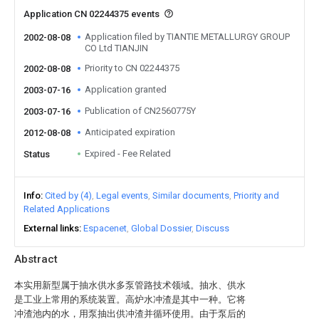
Application CN 02244375 events
Application filed by TIANTIE METALLURGY GROUP
2002-08-08
CO Ltd TIANJIN
Priority to CN 02244375
2002-08-08
Application granted
2003-07-16
Publication of CN2560775Y
2003-07-16
Anticipated expiration
2012-08-08
Expired - Fee Related
Status
Info
Cited by (4)
Legal events
Similar documents
Priority and
Related Applications
External links
Espacenet
Global Dossier
Discuss
Abstract
本实用新型属于抽水供水多泵管路技术领域。抽水、供水
是工业上常用的系统装置。高炉水冲渣是其中一种。它将
冲渣池内的水，用泵抽出供冲渣并循环使用。由于泵后的