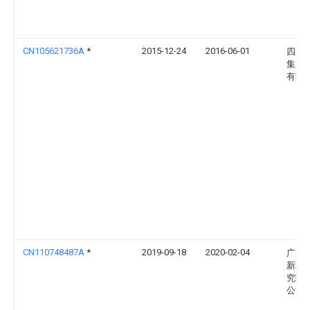
CN105621736A
*
2015-12-24
2016-06-01
四川
集团
有限
CN110748487A
*
2019-09-18
2020-02-04
广东
新材
究院
公司