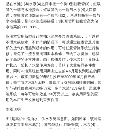
是在水池(1)与水泵(4)之间串接一个倒U形虹吸管(3)，虹吸
管的一端与水池接通，虹吸管的另一端与水泵(4)入口接
通；在虹吸管顶部留有一个放气伐(2)。所述虹吸管一端与
水池接通，是与水池底部接通；倒U形管即虹吸管高为储
水池高的30％-80％。
应用本实用新型设计的抽水池的多泵管路系统，，可以在
不泄水或放水、不停产的情况下，可以通过虹吸管及其顶
部的放气作用起到断水的作用，可对任意管路系统进行检
修，避免了冲渣系统周期泄水检修，节约了水资源，也保
证了高炉的正常冲渣。由于检修及时，使水泵处于良好工
作状态，延长了水泵使用寿命，节约了大量备品备件费
用。同时冲渣系统使用周期由过去的4-6月延长到现在的两
年以上。该实用新型98年8月投产至2000年10月停产检
修，每年节约水5万余吨，降低了设备故障和维修时间，其
年节省维修费用为30多万元，多产水渣12万余吨，比原冲
渣系统，每年可增加效益150万元以上。该实用新型的应
用为本厂生产发展起到重要作用。
附图说明
图1是高炉冲渣抽水、供水系统示意图。如图所示，该冲渣
系统装置由抽水池(1)，放气伐(2)，虹吸管(3)，水泵(4)，