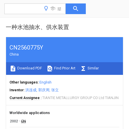
一种水池抽水、供水装置
CN2560775Y
China
Download PDF
Find Prior Art
Similar
Other languages
English
Inventor
洪连成
郭庆周
张立
Current Assignee
TIANTIE METALLURGY GROUP CO Ltd TIANJIN
Worldwide applications
2002
CN