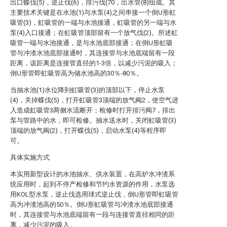
出口蝶伐(5)，逆止伐(6)，排污伐(70，出水管(8)组成。其
主要技术关键是在水池(1)与水泵(4)之间串接一个倒U形虹
吸管(3)，虹吸管的一端与水池接通，虹吸管的另一端与水
泵(4)入口接通；在虹吸管顶部留有一个放气伐(2)。所述虹
吸管一端与水池接通，是与水池底部接通；在倒U形虹吸
管与冲渣水池底部接通时，其连接管与水池底端留有一段
距离，该距离是连接管直径的1-3倍，以减少污泥的吸入；
倒U形管即虹吸管高为储水池高的30％-80％。
当抽水池(1)水位降到虹吸管(3)的顶部以下，停止水泵
(4)，关掉蝶伐(5)，打开虹吸管3顶端的放气阀2，使空气进
入造成虹吸管3两侧水流断开；检修时打开排污阀7，排出
泵与管路中的水，即可检修。抽水送水时，关闭虹吸管(3)
顶端的放气阀(2)，打开蝶伐(5)，启动水泵(4)等程序即
可。
具体实施方式
本实用新型设计的水池抽水、供水装置，在高炉水冲渣系
统应用时，起到不停产检修和节约水资源的作用，水泵选
用KOL型水泵，逆止伐选用球式逆止伐，倒U形管即虹吸管
高为冲渣池高的50％。倒U形虹吸管与冲渣水池底部接通
时，其连接管与水池底端留有一段与连接管直径相同的距
离，减少污泥的吸入。