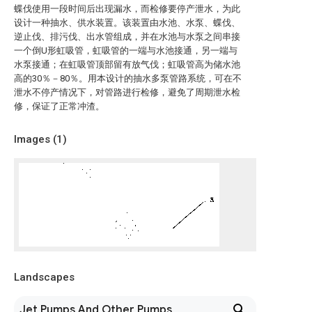
蝶伐使用一段时间后出现漏水，而检修要停产泄水，为此
设计一种抽水、供水装置。该装置由水池、水泵、蝶伐、
逆止伐、排污伐、出水管组成，并在水池与水泵之间串接
一个倒U形虹吸管，虹吸管的一端与水池接通，另一端与
水泵接通；在虹吸管顶部留有放气伐；虹吸管高为储水池
高的30％－80％。用本设计的抽水多泵管路系统，可在不
泄水不停产情况下，对管路进行检修，避免了周期泄水检
修，保证了正常冲渣。
Images (
1
)
Landscapes
Jet Pumps And Other Pumps