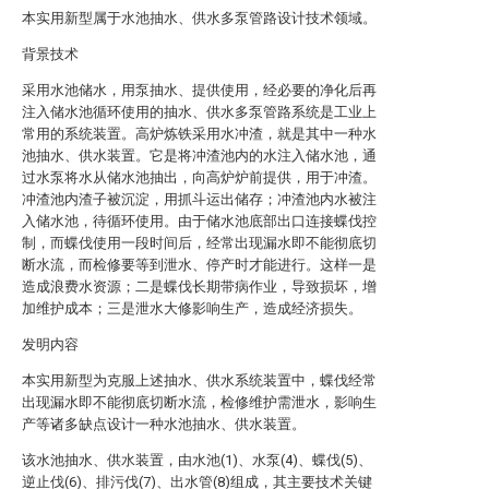
本实用新型属于水池抽水、供水多泵管路设计技术领域。
背景技术
采用水池储水，用泵抽水、提供使用，经必要的净化后再
注入储水池循环使用的抽水、供水多泵管路系统是工业上
常用的系统装置。高炉炼铁采用水冲渣，就是其中一种水
池抽水、供水装置。它是将冲渣池内的水注入储水池，通
过水泵将水从储水池抽出，向高炉炉前提供，用于冲渣。
冲渣池内渣子被沉淀，用抓斗运出储存；冲渣池内水被注
入储水池，待循环使用。由于储水池底部出口连接蝶伐控
制，而蝶伐使用一段时间后，经常出现漏水即不能彻底切
断水流，而检修要等到泄水、停产时才能进行。这样一是
造成浪费水资源；二是蝶伐长期带病作业，导致损坏，增
加维护成本；三是泄水大修影响生产，造成经济损失。
发明内容
本实用新型为克服上述抽水、供水系统装置中，蝶伐经常
出现漏水即不能彻底切断水流，检修维护需泄水，影响生
产等诸多缺点设计一种水池抽水、供水装置。
该水池抽水、供水装置，由水池(1)、水泵(4)、蝶伐(5)、
逆止伐(6)、排污伐(7)、出水管(8)组成，其主要技术关键