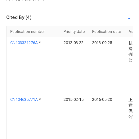
Cited By (4)
Publication number
Priority date
Publication date
Assi
CN103321276A
*
2012-03-22
2013-09-25
甘肃
建设
有限
公司
CN104635771A
*
2015-02-15
2015-05-20
上海
祥源
供应
公司