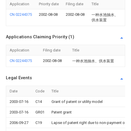
Application
Priority date
Filing date
Title
CN 02244375
2002-08-08
2002-08-08
一种水池抽水、
供水装置
Applications Claiming Priority (1)
Application
Filing date
Title
CN 02244375
2002-08-08
一种水池抽水、供水装置
Legal Events
Date
Code
Title
2003-07-16
C14
Grant of patent or utility model
2003-07-16
GR01
Patent grant
2006-09-27
C19
Lapse of patent right due to non-payment of th