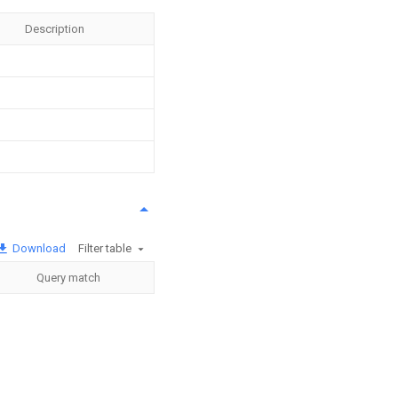
Description
Download
Filter table
Query match