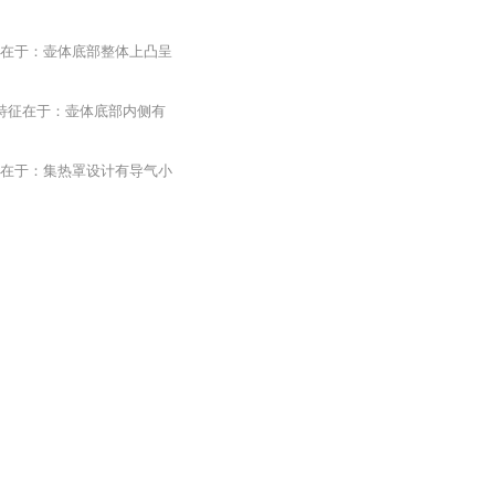
征在于：壶体底部整体上凸呈
其特征在于：壶体底部内侧有
征在于：集热罩设计有导气小