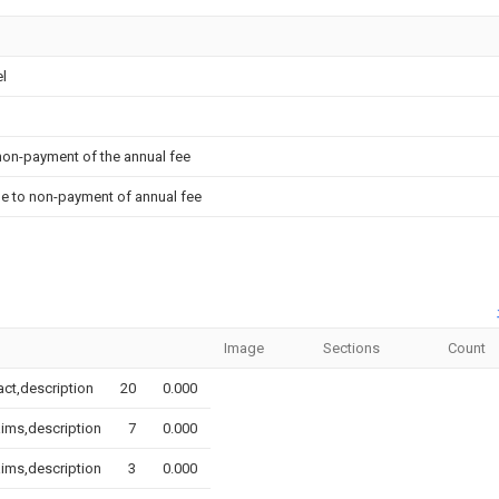
el
 non-payment of the annual fee
due to non-payment of annual fee
Image
Sections
Count
act,description
20
0.000
aims,description
7
0.000
aims,description
3
0.000