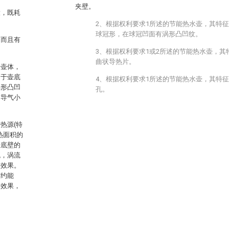
夹壁。
大，既耗
2、根据权利要求1所述的节能热水壶，其特
球冠形，在球冠凹面有涡形凸凹纹。
，而且有
3、根据权利要求1或2所述的节能热水壶，
曲状导热片。
和壶体，
高于壶底
4、根据权利要求1所述的节能热水壶，其特
涡形凸凹
孔。
有导气小
热源(特
热面积的
壶底壁的
流，涡流
导效果。
节约能
的效果，