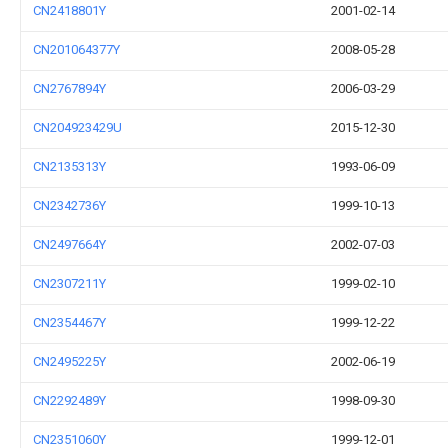
CN2418801Y
2001-02-14
CN201064377Y
2008-05-28
CN2767894Y
2006-03-29
CN204923429U
2015-12-30
CN2135313Y
1993-06-09
CN2342736Y
1999-10-13
CN2497664Y
2002-07-03
CN2307211Y
1999-02-10
CN2354467Y
1999-12-22
CN2495225Y
2002-06-19
CN2292489Y
1998-09-30
CN2351060Y
1999-12-01