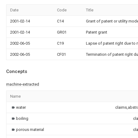
Date
Code
Title
2001-02-14
C14
Grant of patent or utility mod
2001-02-14
GR01
Patent grant
2002-06-05
C19
Lapse of patent right due to
2002-06-05
CF01
Termination of patent right 
Concepts
machine-extracted
Name
water
claims,abstr
boiling
cl
porous material
cl