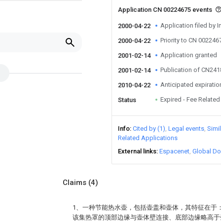
Application CN 00224675 events
Application filed by I
2000-04-22
Priority to CN 002246
2000-04-22
Application granted
2001-02-14
Publication of CN24
2001-02-14
Anticipated expiratio
2010-04-22
Expired - Fee Related
Status
Info
Cited by (1)
Legal events
Simi
Related Applications
External links
Espacenet
Global Do
Claims
(4)
1、一种节能热水壶，包括壶盖和壶体，其特征在于
该集热罩的顶部边缘与壶体壁连接、底部边缘略高于