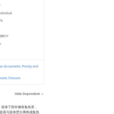
ndividual
75
18801Y
n
lar documents
Priority and
ssier
Discuss
Hide Dependent
：壶体下部外侧有集热罩，
壶底与壶体壁分离构成集热