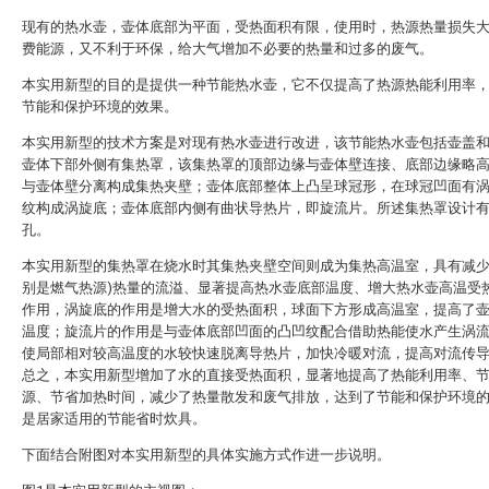
现有的热水壶，壶体底部为平面，受热面积有限，使用时，热源热量损失
费能源，又不利于环保，给大气增加不必要的热量和过多的废气。
本实用新型的目的是提供一种节能热水壶，它不仅提高了热源热能利用率
节能和保护环境的效果。
本实用新型的技术方案是对现有热水壶进行改进，该节能热水壶包括壶盖
壶体下部外侧有集热罩，该集热罩的顶部边缘与壶体壁连接、底部边缘略
与壶体壁分离构成集热夹壁；壶体底部整体上凸呈球冠形，在球冠凹面有
纹构成涡旋底；壶体底部内侧有曲状导热片，即旋流片。所述集热罩设计
孔。
本实用新型的集热罩在烧水时其集热夹壁空间则成为集热高温室，具有减少
别是燃气热源)热量的流溢、显著提高热水壶底部温度、增大热水壶高温受
作用，涡旋底的作用是增大水的受热面积，球面下方形成高温室，提高了
温度；旋流片的作用是与壶体底部凹面的凸凹纹配合借助热能使水产生涡
使局部相对较高温度的水较快速脱离导热片，加快冷暖对流，提高对流传
总之，本实用新型增加了水的直接受热面积，显著地提高了热能利用率、
源、节省加热时间，减少了热量散发和废气排放，达到了节能和保护环境
是居家适用的节能省时炊具。
下面结合附图对本实用新型的具体实施方式作进一步说明。