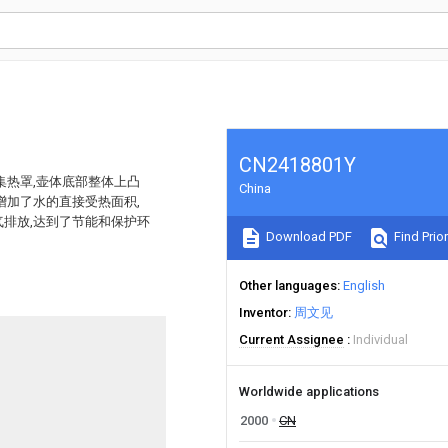
CN2418801Y
集热罩,壶体底部整体上凸
China
增加了水的直接受热面积,
排放,达到了节能和保护环
Download PDF
Find Prior
Other languages
English
Inventor
周文见
Current Assignee
Individual
Worldwide applications
2000
CN