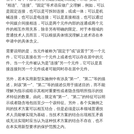
“相连”、“连接”、“固定”等术语应做广义理解，例如，可以
是固定连接，也可以是可拆卸连接，或成一体；可以是机
械连接，也可以是电连接；可以是直接相连，也可以通过
中间媒介间接相连，可以是两个元件内部的连通或两个元
件的相互作用关系，除非另有明确的限定。对于本领域的
普通技术人员而言，可以根据具体情况理解上述术语在本
申请中的具体含义。
需要说明的是，当元件被称为“固定于”或“设置于”另一个元
件，它可以直接在另一个元件上或者也可以存在居中的元
件。当一个元件被认为是“连接”另一个元件，它可以是直
接连接到另一个元件或者可能同时存在居中元件。
另外，若本实用新型实施例中有涉及“第一”、“第二”等的描
述，则该“第一”、“第二”等的描述仅用于描述目的，而不能
理解为指示或暗示其相对重要性或者隐含指明所指示的技
术特征的数量。由此，限定有“第一”、“第二”的特征可以明
示或者隐含地包括至少一个该特征。另外，各个实施例之
间的技术方案可以相互结合，但是必须是以本领域普通技
术人员能够实现为基础，当技术方案的结合出现相互矛盾
或无法实现时应当认为这种技术方案的结合不存在，也不
在本实用新型要求的保护范围之内。