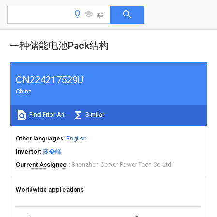
一种储能电池Pack结构
CN224217529U
China
Find Prior Art
Similar
Other languages
English
Inventor
陈�峰
Current Assignee
Shenzhen Center Power Tech Co Ltd
Worldwide applications