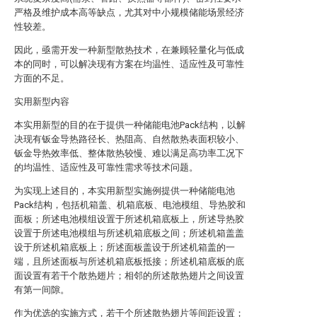
严格及维护成本高等缺点，尤其对中小规模储能场景经济
性较差。
因此，亟需开发一种新型散热技术，在兼顾轻量化与低成
本的同时，可以解决现有方案在均温性、适应性及可靠性
方面的不足。
实用新型内容
本实用新型的目的在于提供一种储能电池Pack结构，以解
决现有钣金导热路径长、热阻高、自然散热表面积较小、
钣金导热效率低、整体散热较慢、难以满足高功率工况下
的均温性、适应性及可靠性需求等技术问题。
为实现上述目的，本实用新型实施例提供一种储能电池
Pack结构，包括机箱盖、机箱底板、电池模组、导热胶和
面板；所述电池模组设置于所述机箱底板上，所述导热胶
设置于所述电池模组与所述机箱底板之间；所述机箱盖盖
设于所述机箱底板上；所述面板盖设于所述机箱盖的一
端，且所述面板与所述机箱底板抵接；所述机箱底板的底
面设置有若干个散热翅片；相邻的所述散热翅片之间设置
有第一间隙。
作为优选的实施方式，若干个所述散热翅片等间距设置；