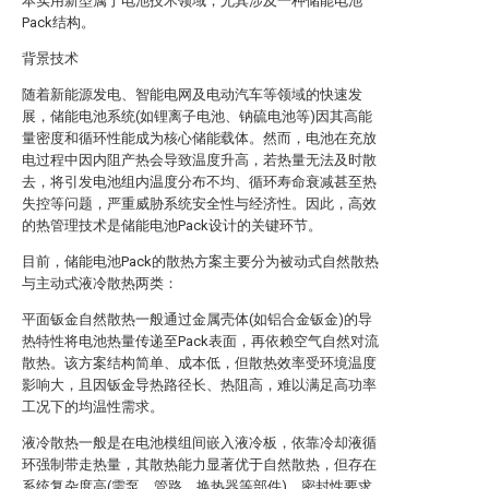
本实用新型属于电池技术领域，尤其涉及一种储能电池
Pack结构。
背景技术
随着新能源发电、智能电网及电动汽车等领域的快速发
展，储能电池系统(如锂离子电池、钠硫电池等)因其高能
量密度和循环性能成为核心储能载体。然而，电池在充放
电过程中因内阻产热会导致温度升高，若热量无法及时散
去，将引发电池组内温度分布不均、循环寿命衰减甚至热
失控等问题，严重威胁系统安全性与经济性。因此，高效
的热管理技术是储能电池Pack设计的关键环节。
目前，储能电池Pack的散热方案主要分为被动式自然散热
与主动式液冷散热两类：
平面钣金自然散热一般通过金属壳体(如铝合金钣金)的导
热特性将电池热量传递至Pack表面，再依赖空气自然对流
散热。该方案结构简单、成本低，但散热效率受环境温度
影响大，且因钣金导热路径长、热阻高，难以满足高功率
工况下的均温性需求。
液冷散热一般是在电池模组间嵌入液冷板，依靠冷却液循
环强制带走热量，其散热能力显著优于自然散热，但存在
系统复杂度高(需泵、管路、换热器等部件)、密封性要求