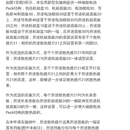
如图1至图3所示，本实用新型实施例提供一种储能电池
Pack结构，包括机箱盖10、机箱底板20、电池模组30、导
热胶40和面板50；所述电池模组30设置于所述机箱底板20
上，所述导热胶40设置于所述电池模组30与所述机箱底板
20之间；所述机箱盖10盖设于所述机箱底板20上；所述面
板50盖设于所述机箱盖10的一端，且所述面板50与所述机
箱底板20抵接；所述机箱底板20的底面设置有若干个散热
翅片21；相邻的所述散热翅片21之间设置有第一间隙22。
作为优选的实施方式，若干个所述散热翅片21等间距设
置；所述散热翅片21与所述机箱底板20一体成型设置。
作为优选的实施方式，若干个所述散热翅片21相互平行设
置；相邻两个所述散热翅片21之间的距离大于所述散热翅
片21的高度。这样，能够进一步保证散热翅片21的散热效
果。
作为优选的实施方式，每个所述散热翅片21均为长条形
板；所述长条形板自所述机箱底板20的一侧延伸至所述机
箱底板20的另一侧。这样设置，可以进一步增大储能电池
Pack结构的散热面积。
在本申请实施例中，所述散热翅片远离所述面板的一端设
置有挡板(图中未标注)，所述挡板分别与每个所述散热翅