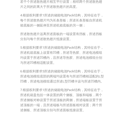
若干个所述散热翅片相互平行设置；相邻两个所述散热翅
片之间的距离大于所述散热翅片的高度。
4.根据权利要求1所述的储能电池Pack结构，其特征在于，
每个所述散热翅片均为长条形板；所述长条形板自所述机
箱底板的一侧延伸至所述机箱底板的另一侧；
所述散热翅片远离所述面板的一端设置有挡板，所述挡板
分别与每个所述散热翅片抵接设置。
5.根据权利要求1所述的储能电池Pack结构，其特征在于，
所述机箱底板上设置有凹槽，所述导热胶、所述电池模组
均设置于所述凹槽内，且所述导热胶、所述电池模组分别
与所述凹槽相适配设置。
6.根据权利要求5所述的储能电池Pack结构，其特征在于，
所述电池模组底部的两端均设置有与所述凹槽相适配的L型
凹槽，所述电池模组通过所述L型凹槽卡设与所述凹槽内。
7.根据权利要求1所述的储能电池Pack结构，其特征在于，
所述机箱盖包括一体设置的两个侧板、顶板和端板，两个
所述侧板对称设置于所述顶板的两侧，所述端板设置于所
述顶板的一端，且所述端板与所述面板相对设置；两个所
述侧板、所述顶板分别与所述面板抵接设置。