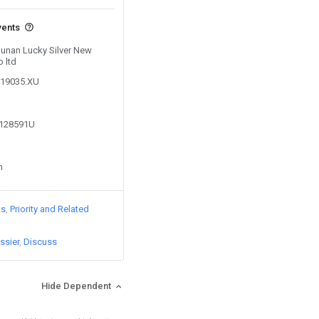
vents
 Hunan Lucky Silver New
 ltd
019035.XU
4128591U
n
ts
Priority and Related
ssier
Discuss
Hide Dependent