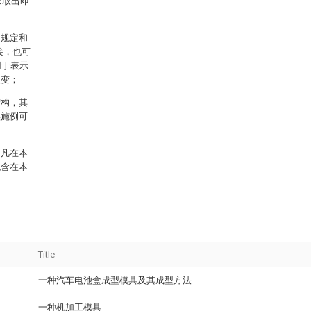
饰取出即
有规定和
接，也可
用于表示
改变；
结构，其
实施例可
，凡在本
包含在本
Title
一种汽车电池盒成型模具及其成型方法
一种机加工模具