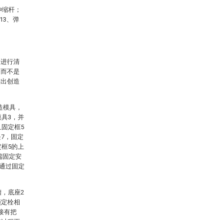
伸缩杆；
13、弹
案进行清
，而不是
做出创造
造模具，
模具3，并
且固定框5
7，固定
定框5的上
端固定安
置通过固定
槽，底座2
锁定栓相
接有把