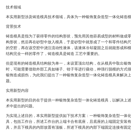
技术领域
本实用新型涉及铸造模具技术领域，具体为一种银饰复杂造型一体化铸造
背景技术
铸造模具是指为了获得零件的结构形状，预先用其他容易成型的材料做成
构形状，然后再在砂型中放入模具，于是砂型中就形成了一个和零件结构
的空腔，再在该空腔中浇注流动性液体，该液体冷却凝固之后就能形成和
结构完全一样的零件了，铸造模具是铸造 工艺中重要的。
但是现有的铸造模具结构较为单一，未设置顶出结构，在从模具中取出银
时，可能需要借助外部工具如锤子、钳子等进行撬动，种强行脱模的方式
银饰造成损伤，为此我们提出了一种银饰复杂造型一体化铸造模具来解决
题。
实用新型内容
本实用新型的目的在于提供一种银饰复杂造型一体化铸造模具，以解决上
术中提出的问题。
为实现上述目的，本实用新型提供如下技术方案：一种银饰复杂造型一体
具，包括工作台，所述工作台的上端卡合有底座，且底座的上端固定安装
具，并且下模具的内部放置有顶板，所述下模具的内部下端固定连接有固