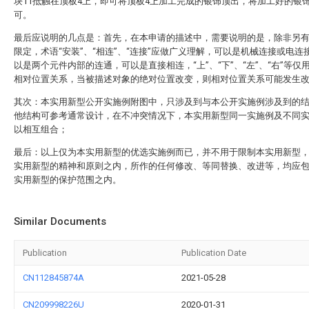
块11抵触在顶板4上，即可将顶板4上加工完成的银饰顶出，将加工好的银
可。
最后应说明的几点是：首先，在本申请的描述中，需要说明的是，除非另
限定，术语“安装”、“相连”、“连接”应做广义理解，可以是机械连接或电连
以是两个元件内部的连通，可以是直接相连，“上”、“下”、“左”、“右”等仅
相对位置关系，当被描述对象的绝对位置改变，则相对位置关系可能发生
其次：本实用新型公开实施例附图中，只涉及到与本公开实施例涉及到的
他结构可参考通常设计，在不冲突情况下，本实用新型同一实施例及不同
以相互组合；
最后：以上仅为本实用新型的优选实施例而已，并不用于限制本实用新型
实用新型的精神和原则之内，所作的任何修改、等同替换、改进等，均应
实用新型的保护范围之内。
Similar Documents
Publication
Publication Date
CN112845874A
2021-05-28
CN209998226U
2020-01-31