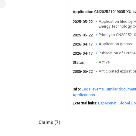
Application CN202521019035.XU e
Application filed by
2025-05-22
Energy Technology Co
Priority to CN202521
2025-05-22
Application granted
2026-04-17
Publication of CN22
2026-04-17
Active
Status
Anticipated expiratio
2035-05-22
Info
Legal events
Similar documen
Applications
External links
Espacenet
Global Do
Claims
(7)