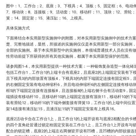
图中：1、工作台；2、底座；3、下模具；4、顶板；5、固定框；6、电动
7、移动块；8、连接板；9、活动套；10、移动杆；11、顶块；12、滑轮；
簧；14、固定架；15、液压缸；16、上模具。
具体实施方式
下面将结合本实用新型实施例中的附图，对本实用新型实施例中的技术方
楚、完整地描述，显然，所描述的实施例仅仅是本实用新型一部分实施例
全部的实施例。基于本实用新型中的实施例，本领域普通技术人员在没有
性劳动前提下所获得的所有其他实施例，都属于本实用新型保护的范围。
请参阅图1-4，本实用新型提供一种技术方案：一种银饰复杂造型一体化铸
包括工作台1，工作台1的上端卡合有底座2，且底座2的上端固定安装有下
且下模具3的内部放置有顶板4，下模具3的内部下端固定连接有固定框5，
的右侧固定安装有电动伸缩杆6，并且电动伸缩杆6的左侧固定连接有移动块
框5的下端固定连接有连接板8，且连接板8的上端右侧卡合有活动套9，固
端插设有移动杆10，且移动杆10的上端固定连接有顶块11，移动杆10的下
装有滑轮12，移动杆10的下端外侧套接有弹簧13，工作台1的上端中间位
架14连接有液压缸15，且液压缸15的下端固定安装有上模具16。
底座2活动卡合在工作台1上，且工作台1的上端开设有与底座2相配合的卡
的四个直角处皆通过锁定栓固定安装在工作台1上，且工作台1上开设有与
配合的锁定槽，底座2的上端左右两侧皆开设有凹槽，且凹槽的内部铰接连