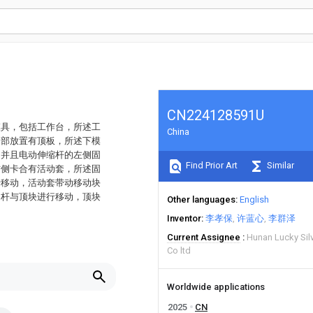
CN224128591U
模具，包括工作台，所述工
China
内部放置有顶板，所述下模
，并且电动伸缩杆的左侧固
Find Prior Art
Similar
右侧卡合有活动套，所述固
行移动，活动套带动移动块
动杆与顶块进行移动，顶块
Other languages
English
Inventor
李孝保
许蓝心
李群泽
Current Assignee
Hunan Lucky Sil
Co ltd
Worldwide applications
2025
CN