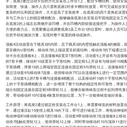
手，底座2通过活动卡合的方式安装在工作台1上，配合卡槽结构，使得安
加简便、快速，操作人员只需将底座2对准卡槽轻轻放置，即可完成初步安
复杂的对位和固定操作，大大提高了安装效率，在底座2的四个直角处设置
并与工作台1上的锁定槽相配合，能够确保底座2在安装后牢固地固定在工作
在底座2的上端左右两侧开设凹槽，并在凹槽内部铰接连接把手，为操作人
方便的着力点，当需要搬运或调整底座2及工作台1的位置时，操作人员可
住把手轻松施加力量，实现对整个装置的移动或操作。
顶板4活动放置在下模具3的内部，且下模具3的内壁抵触在顶板4的侧面，
置呈横向U形结构，移动块7的上端设置呈斜面结构，移动块7的下端通过活
动卡合在连接板8上，且连接板8设置呈T形结构，活动套9上开设有与连接
的T形卡槽，移动杆10设置呈十字形结构，固定框5上开设有与移动杆10相
字形插槽，弹簧13的上两端皆固定连接在固定框5与滑轮12上，连接板8呈
通过活动套9与移动块7连接，使得移动块7可以在连接板8上进行一定范围
动，活动套9上的T形卡槽与连接板8相配合，以及移动杆10的十字形结构与
上的十字形插槽相配合，进一步增强了整个结构的稳定性和可靠性，弹簧1
端分别固定连接在固定框5和滑轮12上，能够在银饰铸造过程中起到弹性复
用，带动移动杆10与顶板4恢复到初始位置，为下一次银饰铸造做好准备。
工作原理：将底座2通过锁定栓安装在工作台1上，将需要铸造的材料放置在
中，通过液压缸15使得上模具16向下压，即可进行铸造工作，将电动伸缩
电动伸缩杆6推动移动块7进行移动，活动套9带动移动块7在连接板8上移
动块7抵触在滑轮12上，使得滑轮12上移，同时带动移动杆10与顶块11进