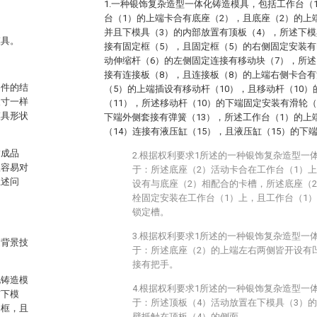
1.一种银饰复杂造型一体化铸造模具，包括工作台（
台（1）的上端卡合有底座（2），且底座（2）的上
并且下模具（3）的内部放置有顶板（4），所述下模
模具。
接有固定框（5），且固定框（5）的右侧固定安装有
动伸缩杆（6）的左侧固定连接有移动块（7），所述
接有连接板（8），且连接板（8）的上端右侧卡合有
零件的结
（5）的上端插设有移动杆（10），且移动杆（10
尺寸一样
（11），所述移动杆（10）的下端固定安装有滑轮（
模具形状
下端外侧套接有弹簧（13），所述工作台（1）的上
（14）连接有液压缸（15），且液压缸（15）的下
饰成品
2.根据权利要求1所述的一种银饰复杂造型一
很容易对
于：所述底座（2）活动卡合在工作台（1）
上述问
设有与底座（2）相配合的卡槽，所述底座（
栓固定安装在工作台（1）上，且工作台（1
锁定槽。
3.根据权利要求1所述的一种银饰复杂造型一
述背景技
于：所述底座（2）的上端左右两侧皆开设有
接有把手。
化铸造模
4.根据权利要求1所述的一种银饰复杂造型一
有下模
于：所述顶板（4）活动放置在下模具（3）
定框，且
壁抵触在顶板（4）的侧面。