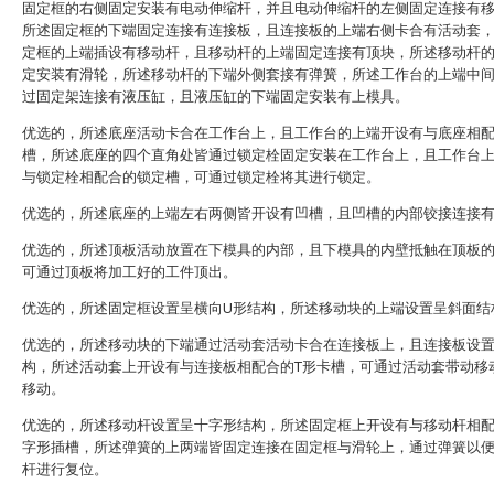
固定框的右侧固定安装有电动伸缩杆，并且电动伸缩杆的左侧固定连接有
所述固定框的下端固定连接有连接板，且连接板的上端右侧卡合有活动套
定框的上端插设有移动杆，且移动杆的上端固定连接有顶块，所述移动杆
定安装有滑轮，所述移动杆的下端外侧套接有弹簧，所述工作台的上端中
过固定架连接有液压缸，且液压缸的下端固定安装有上模具。
优选的，所述底座活动卡合在工作台上，且工作台的上端开设有与底座相
槽，所述底座的四个直角处皆通过锁定栓固定安装在工作台上，且工作台
与锁定栓相配合的锁定槽，可通过锁定栓将其进行锁定。
优选的，所述底座的上端左右两侧皆开设有凹槽，且凹槽的内部铰接连接
优选的，所述顶板活动放置在下模具的内部，且下模具的内壁抵触在顶板
可通过顶板将加工好的工件顶出。
优选的，所述固定框设置呈横向U形结构，所述移动块的上端设置呈斜面结
优选的，所述移动块的下端通过活动套活动卡合在连接板上，且连接板设置
构，所述活动套上开设有与连接板相配合的T形卡槽，可通过活动套带动移
移动。
优选的，所述移动杆设置呈十字形结构，所述固定框上开设有与移动杆相
字形插槽，所述弹簧的上两端皆固定连接在固定框与滑轮上，通过弹簧以
杆进行复位。