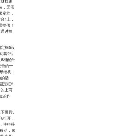
装过程更
装，无需
锁定栓，
台1上，
员提供了
以通过握
固定框5设
动套9活
板8相配合
配合的十
T形结构，
内的活
固定框5
3的上两
位的作
下模具3
杆6打开，
动，使得移
行移动，顶