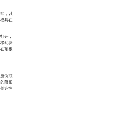
：
拆卸，以
下模具在
杆打开，
得移动块
触在顶板
实施例或
中的附图
出创造性