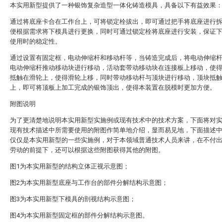
本实用新型提供了一种银饰复杂造型一体化铸造模具，具备以下有益效果
通过将底座卡合在工作台上，可将锁定栓拔出，即可通过把手将底座进行
便根据需求将下模具进行更换，同时可通过锁定栓将底座进行安装，保证
使用时的稳定性。
通过设置有固定框，电动伸缩杆和移动杆等，当铸造完成后，将电动伸缩
电动伸缩杆推动移动块进行移动，活动套带动移动块在连接板上移动，使
抵触在滑轮上，使得滑轮上移，同时带动移动杆与顶块进行移动，顶块抵
上，即可将顶板上加工完成的银饰顶出，使得本装置在脱模时更加方便。
附图说明
为了更清楚地说明本实用新型实施例或现有技术中的技术方案，下面将对
现有技术描述中所需要使用的附图作简单地介绍，显而易见地，下面描述
仅仅是本实用新型的一些实施例，对于本领域普通技术人员来讲，在不付
劳动的前提下，还可以根据这些附图获得其他的附图。
图1为本实用新型的结构立体正视示意图；
图2为本实用新型底座与工作台的部件分解结构示意图；
图3为本实用新型下模具的剖视结构示意图；
图4为本实用新型固定框的部件分解结构示意图。