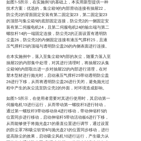
如图1-5所示，在实施例1的基础上，本实用新型提供一种
技术方案：优选的，集尘箱9的内部滑动连接有抽屉22，
防尘壳2的背面固定安装有第二固定架23，第二固定架23
的顶部与集尘箱9的底部固定连接，防尘壳2的一侧固定安
装有第二伺服电机24，且第二伺服电机24的输出端与第二
螺纹杆14的一端固定连接，防尘壳2的正面设置有透明防
尘盖26，防尘壳2的内侧固定连接有液压气撑杆25，且液
压气撑杆25的顶端与透明防尘盖26的内侧表面进行连接。
在本实施例中，落入至集尘箱9内部的灰尘，随重力落入至
抽屉22的内部集中处理，对其进行清理时，将抽屉22从集
尘箱9的内部取出进一步对抽屉22的内部进行清理，在对
塑木型材进行抛光时，启动液压气撑杆25带动透明防尘盖
26进行下移，从而将透明防尘盖26进行关闭，避免抛光过
程中产生的灰尘流至防尘壳2的外面，对环境造成影响。
如图1-5所示，在使用者需要对其进行使用时，其启动第一
伺服电机13进行运行，从而带动第一螺纹杆3进行转动，
通过第一螺纹杆3带动移动块4进行移动，带动伸缩杆5的
位置同步进行移动，启动伸缩杆5带动活动板6进行下移，
从而能够便于将抛光盘21的垂直位置进行调节，通过设置
的防尘罩7和吸尘软管8与抛光盘21的位置同步移动，进行
提高除尘的效果，启动吸尘风机10进行运行，产生吸力从