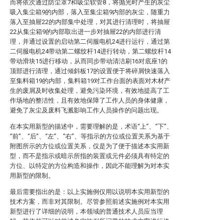
而将依次通过防尘罩7和吸尘软管8，将抛光时产生的灰尘
吸入集尘箱9的内部，落入至集尘箱9内部的灰尘，随重力
落入至抽屉22的内部集中处理，对其进行清理时，将抽屉
22从集尘箱9的内部取出进一步对抽屉22的内部进行清
理，并通过设置的启动第二伺服电机24进行运行，通过第
二伺服电机24带动第二螺纹杆14进行转动，第二螺纹杆14
带动滑块15进行移动，从而同步带动清洁刷16对底座1的
顶部进行清理，通过倾斜板17的设置便于将碎屑快速落入
至集料箱19的内部，集料箱19对工作台面的表面对木材产
生的废屑及时收集处理，避免污染环境，有效地提高了工
作场地的整洁性，且有效地保障了工作人员的身体健康，
避免了灰尘及废料飞溅影响工作人员操作的问题出现。
在本实用新型的描述中，需要理解的是，术语“上”、“下”、
“前”、“后”、“左”、“右”、等指示的方位或位置关系为基于
附图所示的方位或位置关系，仅是为了便于描述本实用新
型，而不是指示或暗示所指的装置或元件必须具有特定的
方位、以特定的方位构造和操作，因此不能理解为对本实
用新型的限制。
最后需要指出的是：以上实施例仅用以说明本实用新型的
技术方案，而非对其限制。尽管参照前述实施例对本实用
新型进行了详细的说明，本领域的普通技术人员应当理