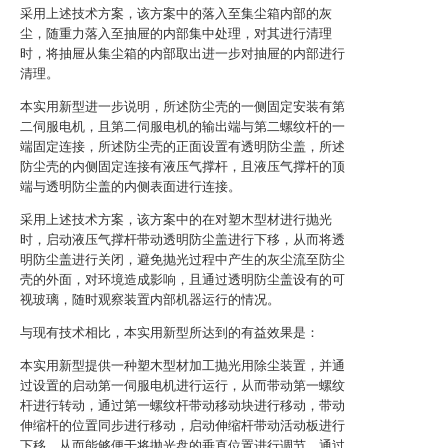
采用上述技术方案，该方案中的落入至集尘箱内部的灰
尘，随重力落入至抽屉的内部集中处理，对其进行清理
时，将抽屉从集尘箱的内部取出进一步对抽屉的内部进行
清理。
本实用新型进一步说明，所述防尘壳的一侧固定安装有第
二伺服电机，且第二伺服电机的输出端与第二螺纹杆的一
端固定连接，所述防尘壳的正面设置有透明防尘盖，所述
防尘壳的内侧固定连接有液压气撑杆，且液压气撑杆的顶
端与透明防尘盖的内侧表面进行连接。
采用上述技术方案，该方案中的在对塑木型材进行抛光
时，启动液压气撑杆带动透明防尘盖进行下移，从而将透
明防尘盖进行关闭，避免抛光过程中产生的灰尘流至防尘
壳的外面，对环境造成影响，且通过透明防尘盖设有的可
视玻璃，随时观察装置内部机器运行的情况。
与现有技术相比，本实用新型所达到的有益效果是：
本实用新型提供一种塑木型材加工抛光用除尘装置，并通
过设置的启动第一伺服电机进行运行，从而带动第一螺纹
杆进行转动，通过第一螺纹杆带动移动块进行移动，带动
伸缩杆的位置同步进行移动，启动伸缩杆带动活动板进行
下移，从而能够便于将抛光盘的垂直位置进行调节，通过