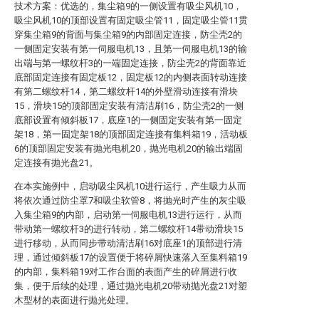
技术方案：优选的，集尘箱9的一侧设置有吸尘风机10，
吸尘风机10的顶部设置有固定吸尘管11，固定吸尘管11贯
穿集尘箱9的背面与集尘箱9的内部固定连接，防尘壳2的
一侧固定安装有第一伺服电机13，且第一伺服电机13的输
出端与第一螺纹杆3的一端固定连接，防尘壳2的背面靠近
底部固定连接有固定板12，固定板12的内侧表面转动连接
有第二螺纹杆14，第二螺纹杆14的外壁滑动连接有滑块
15，滑块15的顶部固定安装有清洁刷16，防尘壳2的一侧
底部设置有倾斜板17，底座1的一侧固定安装有第一固定
架18，第一固定架18的顶部固定连接有集料箱19，活动板
6的顶部固定安装有抛光电机20，抛光电机20的输出端固
定连接有抛光盘21。
在本实施例中，启动吸尘风机10进行运行，产生吸力从而
将依次通过防尘罩7和吸尘软管8，将抛光时产生的灰尘吸
入集尘箱9的内部，启动第一伺服电机13进行运行，从而
带动第一螺纹杆3的进行转动，第二螺纹杆14带动滑块15
进行移动，从而同步带动清洁刷16对底座1的顶部进行清
理，通过倾斜板17的设置便于将碎屑快速落入至集料箱19
的内部，集料箱19对工作台面的表面产生的碎屑进行收
集，便于后续的处理，通过抛光电机20带动抛光盘21对塑
木型材的表面进行抛光处理。