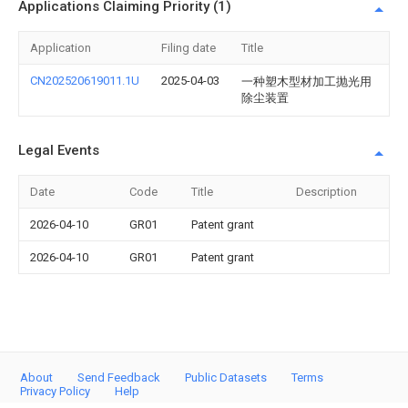
Applications Claiming Priority (1)
Application
Filing date
Title
CN202520619011.1U
2025-04-03
一种塑木型材加工抛光用
除尘装置
Legal Events
Date
Code
Title
Description
2026-04-10
GR01
Patent grant
2026-04-10
GR01
Patent grant
About
Send Feedback
Public Datasets
Terms
Privacy Policy
Help