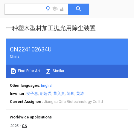
一种塑木型材加工抛光用除尘装置
CN224102634U
China
Find Prior Art
Similar
Other languages
English
Inventor
安子惠
胡超强
董入贵
邹郑
黄涛
Current Assignee
Jiangsu Qifa Biotechnology Co ltd
Worldwide applications
2025
CN