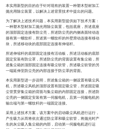
本实用新型的目的在于针对现有的装置一种塑木型材加工
抛光用除尘装置，以解决上述背景技术中提出的问题。
为了解决上述技术问题，本实用新型提供如下技术方案：
一种塑木型材加工抛光用除尘装置，包括底座，所述底座
的顶部固定连接有防尘壳，所述防尘壳的内侧表面转动连
接有第一螺纹杆，所述第一螺纹杆的外壁滑动连接有移动
块，所述移动块的底部固定连接有伸缩杆。
所述伸缩杆的底部固定连接有活动板，所述活动板的底部
固定安装有防尘罩，所述防尘壳的背面设置有集尘箱，所
述集尘箱的顶部固定连接有吸尘软管，所述吸尘软管的另
一端延伸至防尘壳的内部连接于防尘罩的背面。
本实用新型进一步说明，所述集尘箱的一侧设置有吸尘风
机，所述吸尘风机的顶部设置有固定吸尘管，所述固定吸
尘管贯穿集尘箱的背面与集尘箱的内部固定连接，所述防
尘壳的一侧固定安装有第一伺服电机，且第一伺服电机的
输出端与第一螺纹杆的一端固定连接。
采用上述技术方案，该方案中的启动吸尘风机进行运行，
产生吸力从而将依次通过防尘罩和吸尘软管，将抛光时产
生的灰尘吸入集尘箱的内部，启动第一伺服电机进行运