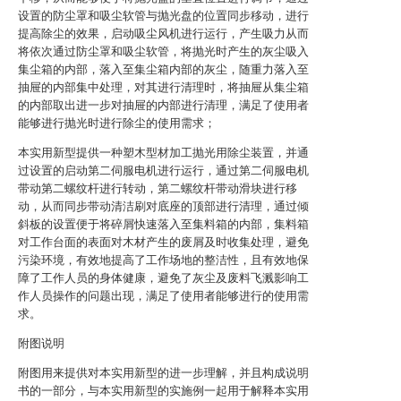
设置的防尘罩和吸尘软管与抛光盘的位置同步移动，进行
提高除尘的效果，启动吸尘风机进行运行，产生吸力从而
将依次通过防尘罩和吸尘软管，将抛光时产生的灰尘吸入
集尘箱的内部，落入至集尘箱内部的灰尘，随重力落入至
抽屉的内部集中处理，对其进行清理时，将抽屉从集尘箱
的内部取出进一步对抽屉的内部进行清理，满足了使用者
能够进行抛光时进行除尘的使用需求；
本实用新型提供一种塑木型材加工抛光用除尘装置，并通
过设置的启动第二伺服电机进行运行，通过第二伺服电机
带动第二螺纹杆进行转动，第二螺纹杆带动滑块进行移
动，从而同步带动清洁刷对底座的顶部进行清理，通过倾
斜板的设置便于将碎屑快速落入至集料箱的内部，集料箱
对工作台面的表面对木材产生的废屑及时收集处理，避免
污染环境，有效地提高了工作场地的整洁性，且有效地保
障了工作人员的身体健康，避免了灰尘及废料飞溅影响工
作人员操作的问题出现，满足了使用者能够进行的使用需
求。
附图说明
附图用来提供对本实用新型的进一步理解，并且构成说明
书的一部分，与本实用新型的实施例一起用于解释本实用