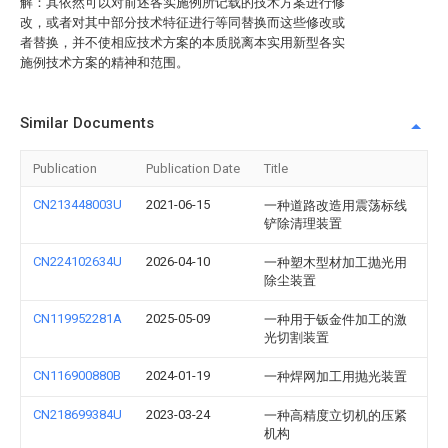
解：其依然可以对前述各实施例所记载的技术方案进行修
改，或者对其中部分技术特征进行等同替换而这些修改或
者替换，并不使相应技术方案的本质脱离本实用新型各实
施例技术方案的精神和范围。
Similar Documents
Publication
Publication Date
Title
CN213448003U
2021-06-15
一种道路改造用震荡标线
铲除清理装置
CN224102634U
2026-04-10
一种塑木型材加工抛光用
除尘装置
CN119952281A
2025-05-09
一种用于钣金件加工的激
光切割装置
CN116900880B
2024-01-19
一种焊网加工用抛光装置
CN218699384U
2023-03-24
一种高精度立切机的压紧
机构