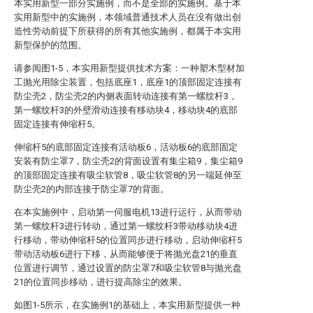
本实用新型一部分实施例，而不是全部的实施例。基于本
实用新型中的实施例，本领域普通技术人员在没有做出创
造性劳动前提下所获得的所有其他实施例，都属于本实用
新型保护的范围。
请参阅图1-5，本实用新型提供技术方案：一种塑木型材加
工抛光用除尘装置，包括底座1，底座1的顶部固定连接有
防尘壳2，防尘壳2的内侧表面转动连接有第一螺纹杆3，
第一螺纹杆3的外壁滑动连接有移动块4，移动块4的底部
固定连接有伸缩杆5。
伸缩杆5的底部固定连接有活动板6，活动板6的底部固定
安装有防尘罩7，防尘壳2的背面设置有集尘箱9，集尘箱9
的顶部固定连接有吸尘软管8，吸尘软管8的另一端延伸至
防尘壳2的内部连接于防尘罩7的背面。
在本实施例中，启动第一伺服电机13进行运行，从而带动
第一螺纹杆3进行转动，通过第一螺纹杆3带动移动块4进
行移动，带动伸缩杆5的位置同步进行移动，启动伸缩杆5
带动活动板6进行下移，从而能够便于将抛光盘21的垂直
位置进行调节，通过设置的防尘罩7和吸尘软管8与抛光盘
21的位置同步移动，进行提高除尘的效果。
如图1-5所示，在实施例1的基础上，本实用新型提供一种