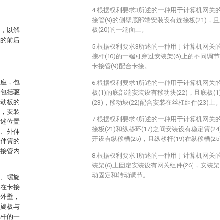
4.根据权利要求3所述的一种用于计算机网关
接管(9)的侧壁底部端安装设有连接板(21)，且
板(20)的一端面上。
座，以解
程的前后
5.根据权利要求3所述的一种用于计算机网关
接杆(10)的一端可穿过安装架(6)上的不同调节孔
卡接管(9)配合卡接。
基座，包
6.根据权利要求1所述的一种用于计算机网关
构包括驱
板(1)的底部端安装设有移动块(22)，且底板
转动板的
(23)，移动块(22)配合安装在丝杠组件(23)上
接，安装
7.根据权利要求4所述的一种用于计算机网关
所述位置
接板(21)和纵移环(17)之间安装设有稳定簧(2
杆、外伸
开设有纵移槽(25)，且纵移杆(19)在纵移槽(
外伸簧的
卡接管内
8.根据权利要求1所述的一种用于计算机网关
装架(6)上固定安装设有网关组件(26)，安装架
动固定和转动调节。
环、螺旋
装在卡接
的外壁，
螺旋板与
伸杆的一