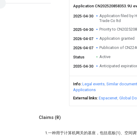
Application CN202520858353.9U e
Application filed by
2025-04-30
Trade Co ltd
Priority to CN202520
2025-04-30
Application granted
2026-04-07
Publication of CN22
2026-04-07
Active
Status
Anticipated expiratio
2035-04-30
Info
Legal events
Similar documen
Applications
External links
Espacenet
Global Do
Claims
(8)
1.一种用于计算机网关的基座，包括底板(1)、空间