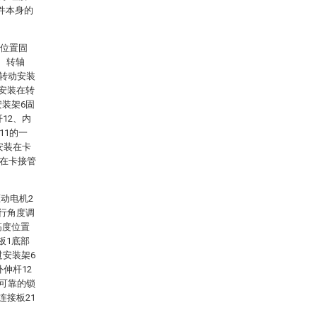
件本身的
、位置固
、转轴
撑转动安装
动安装在转
安装架6固
12、内
11的一
安装在卡
定在卡接管
动电机2
进行角度调
高度位置
板1底部
过安装架6
伸杆12
成可靠的锁
连接板21