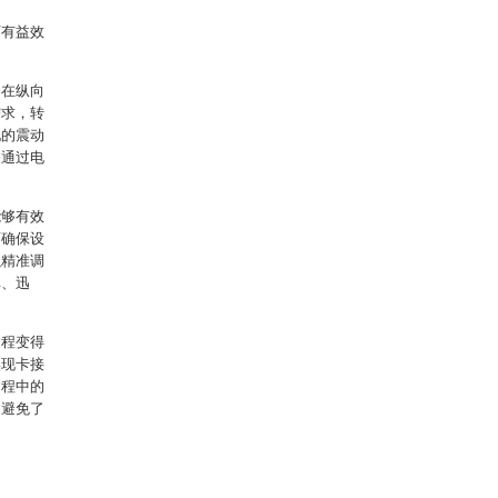
下有益效
架在纵向
需求，转
现的震动
够通过电
能够有效
而确保设
以精准调
单、迅
过程变得
实现卡接
过程中的
，避免了