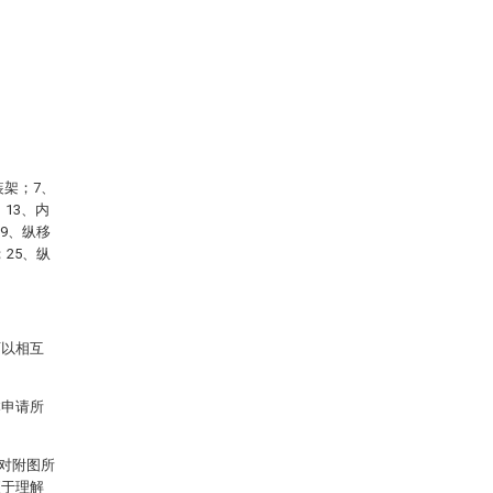
装架；7、
13、内
19、纵移
；25、纵
可以相互
本申请所
对附图所
便于理解