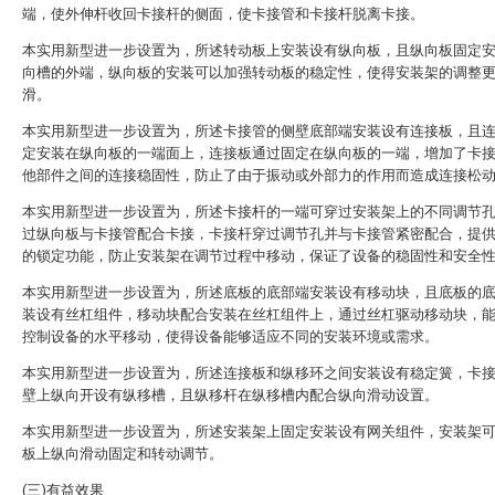
端，使外伸杆收回卡接杆的侧面，使卡接管和卡接杆脱离卡接。
本实用新型进一步设置为，所述转动板上安装设有纵向板，且纵向板固定
向槽的外端，纵向板的安装可以加强转动板的稳定性，使得安装架的调整
滑。
本实用新型进一步设置为，所述卡接管的侧壁底部端安装设有连接板，且
定安装在纵向板的一端面上，连接板通过固定在纵向板的一端，增加了卡
他部件之间的连接稳固性，防止了由于振动或外部力的作用而造成连接松
本实用新型进一步设置为，所述卡接杆的一端可穿过安装架上的不同调节
过纵向板与卡接管配合卡接，卡接杆穿过调节孔并与卡接管紧密配合，提
的锁定功能，防止安装架在调节过程中移动，保证了设备的稳固性和安全
本实用新型进一步设置为，所述底板的底部端安装设有移动块，且底板的
装设有丝杠组件，移动块配合安装在丝杠组件上，通过丝杠驱动移动块，
控制设备的水平移动，使得设备能够适应不同的安装环境或需求。
本实用新型进一步设置为，所述连接板和纵移环之间安装设有稳定簧，卡
壁上纵向开设有纵移槽，且纵移杆在纵移槽内配合纵向滑动设置。
本实用新型进一步设置为，所述安装架上固定安装设有网关组件，安装架
板上纵向滑动固定和转动调节。
(三)有益效果