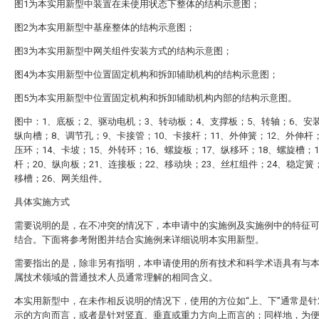
图1为本实用新型中装置在未使用状态下整体的结构示意图；
图2为本实用新型中基座整体的结构示意图；
图3为本实用新型中网关组件安装方式的结构示意图；
图4为本实用新型中位置固定机构和拆卸辅助机构的结构示意图；
图5为本实用新型中位置固定机构和拆卸辅助机构内部的结构示意图。
图中：1、底板；2、驱动电机；3、转动板；4、支撑板；5、转轴；6、安
纵向槽；8、调节孔；9、卡接管；10、卡接杆；11、外伸簧；12、外伸杆；
压环；14、卡坡；15、外转环；16、螺旋板；17、纵移环；18、螺旋槽；
杆；20、纵向板；21、连接板；22、移动块；23、丝杠组件；24、稳定簧
移槽；26、网关组件。
具体实施方式
需要说明的是，在不冲突的情况下，本申请中的实施例及实施例中的特征
结合。下面将参考附图并结合实施例来详细说明本实用新型。
需要指出的是，除非另有指明，本申请使用的所有技术和科学术语具有与
属技术领域的普通技术人员通常理解的相同含义。
本实用新型中，在未作相反说明的情况下，使用的方位如“上、下”通常是针
示的方向而言，或者是针对竖直、垂直或重力方向上而言的；同样地，为