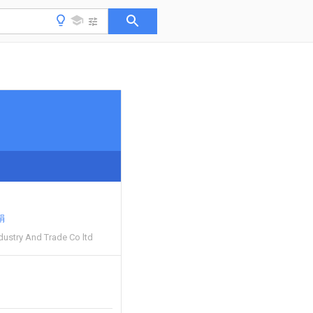
娟
dustry And Trade Co ltd