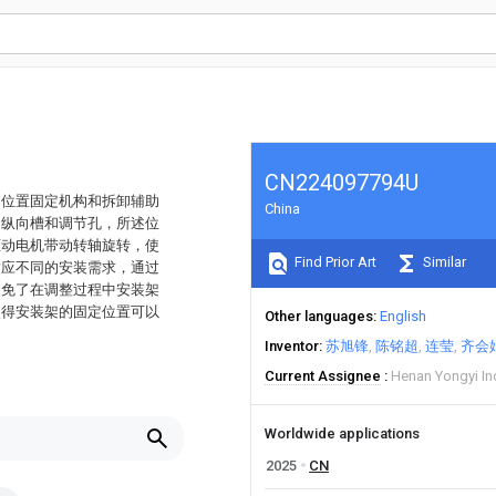
CN224097794U
、位置固定机构和拆卸辅助
China
、纵向槽和调节孔，所述位
驱动电机带动转轴旋转，使
Find Prior Art
Similar
适应不同的安装需求，通过
避免了在调整过程中安装架
使得安装架的固定位置可以
Other languages
English
Inventor
苏旭锋
陈铭超
连莹
齐会
Current Assignee
Henan Yongyi In
Worldwide applications
2025
CN