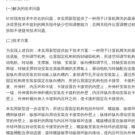
(一)解决的技术问题
针对现有技术中存在的问题，本实用新型提供了一种用于计算机网关的基
决背景技术中提到的网关组件缺少空间调整能力，且网关组件位置调整过
拆卸不便捷等技术问题。
(二)技术方案
为实现上述目的，本实用新型提供如下技术方案：一种用于计算机网关的
括底板、空间调节机构、位置固定机构和拆卸辅助机构，所述空间调节机
动电机、转动板、支撑板、转轴、安装架、纵向槽和调节孔，转轴安装在
两端，转轴支撑转动安装在底板两侧的支撑板上，驱动电机与转轴配合连
架纵向滑动安装在转动板上纵向槽内，多组调节孔开设在安装架上，通过
固定机构将安装架固定在纵向槽内，所述位置固定机构包括卡接管、卡接
簧、外伸杆、内压环和卡坡，卡坡设置在卡接管的内壁上，外伸杆安装在
一端，外伸簧和外伸杆横向安装在卡接杆的外壁，内压环纵向滑动安装在
壁上，外伸杆横向伸入卡坡和内压环之间，使卡接杆固定在卡接管内。
本实用新型进一步设置为，所述位置固定机构包括外转环、螺旋板、纵移
槽和纵移杆，纵移环纵向滑动安装在卡接管的外壁上，纵移杆纵向滑动安
管的外壁上，纵移杆的两端与内压环与纵移环连接，螺旋槽设置在纵移环
外转环限位转动安装在卡接管的外壁上，螺旋板安装在外转环的底部端，
螺旋槽配合滑动连接，旋转螺旋板带动纵移环纵向移动，使内压环压向外