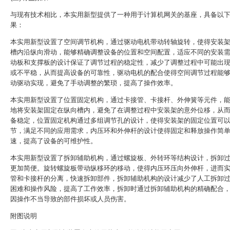
与现有技术相比，本实用新型提供了一种用于计算机网关的基座，具备以
果：
本实用新型设置了空间调节机构，通过驱动电机带动转轴旋转，使得安装
槽内沿纵向滑动，能够精确调整设备的位置和空间配置，适应不同的安装
动板和支撑板的设计保证了调节过程的稳定性，减少了调整过程中可能出
或不平稳，从而提高设备的可靠性，驱动电机的配合使得空间调节过程能
动驱动实现，避免了手动调整的繁琐，提高了操作效率。
本实用新型设置了位置固定机构，通过卡接管、卡接杆、外伸簧等元件，
地将安装架固定在纵向槽内，避免了在调整过程中安装架的意外位移，从
备稳定，位置固定机构通过多组调节孔的设计，使得安装架的固定位置可
节，满足不同的应用需求，内压环和外伸杆的设计使得固定和释放操作简
速，提高了设备的可维护性。
本实用新型设置了拆卸辅助机构，通过螺旋板、外转环等结构设计，拆卸
更加简便。旋转螺旋板带动纵移环的移动，使得内压环压向外伸杆，进而
管和卡接杆的分离，快速拆卸部件，拆卸辅助机构的设计减少了人工拆卸
困难和操作风险，提高了工作效率，拆卸时通过拆卸辅助机构的精确配合
因操作不当导致的部件损坏或人员伤害。
附图说明