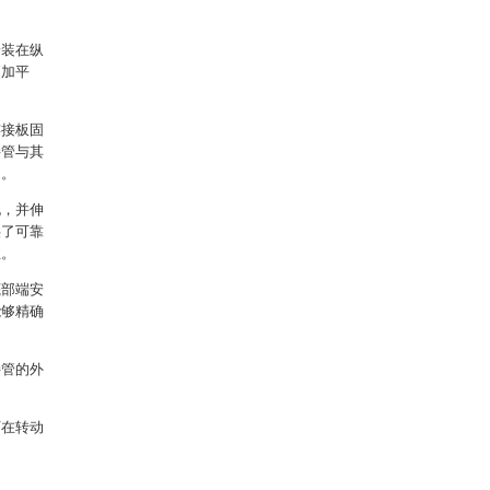
安装在纵
更加平
连接板固
接管与其
动。
孔，并伸
供了可靠
性。
底部端安
能够精确
接管的外
可在转动