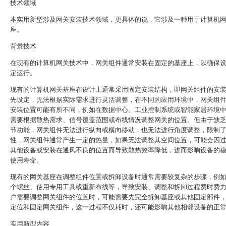
技术领域
本实用新型涉及网关安装技术领域，更具体的说，它涉及一种用于计算机
座。
背景技术
在现有的计算机网关技术中，网关组件通常安装在固定的基座上，以确保
定运行。
现有的计算机网关基座在设计上通常采用固定安装结构，即网关组件的安
先设定，无法根据实际需求进行灵活调整，在不同的应用环境中，网关组
安装位置可能有所不同，例如在数据中心、工业控制系统或智能家居环境
需要根据散热需求、信号覆盖范围或布线情况调整网关的位置。但由于缺
节功能，网关组件无法进行纵向或横向移动，也无法进行角度调整，限制
性，网关组件通常产生一定的热量，如果无法调整其空间位置，可能会因
其他设备或安装在通风不良的位置而导致散热效率降低，进而影响设备的
使用寿命。
现有的网关基座在调整组件位置或拆卸设备时通常需要较复杂的步骤，例
个螺丝、使用专用工具或重新布线等，导致安装、调整和拆卸过程费时费
户需要调整网关组件的位置时，可能需要先完全拆卸基座或其他固定部件
定位和固定网关组件，这一过程不仅耗时，还可能影响其他相邻设备的正
实用新型内容