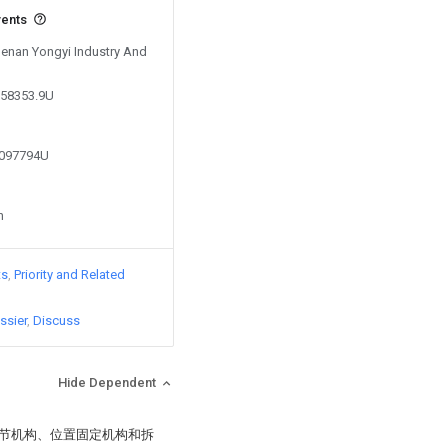
vents
 Henan Yongyi Industry And
858353.9U
4097794U
n
ts
Priority and Related
ssier
Discuss
Hide Dependent
调节机构、位置固定机构和拆