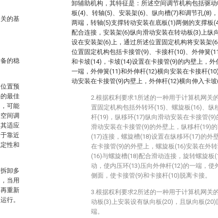
卸辅助机构，其特征是：所述空间调节机构包括驱动电机
板(4)、转轴(5)、安装架(6)、纵向槽(7)和调节孔(8)
网关的基
两端，转轴(5)支撑转动安装在底板(1)两侧的支撑板(4
配合连接，安装架(6)纵向滑动安装在转动板(3)上纵向
设在安装架(6)上，通过所述位置固定机构将安装架(6
位置固定机构包括卡接管(9)、卡接杆(10)、外伸簧(11)
设备的稳
和卡坡(14)，卡坡(14)设置在卡接管(9)的内壁上，外伸
一端，外伸簧(11)和外伸杆(12)横向安装在卡接杆(10
动安装在卡接管(9)内壁上，外伸杆(12)横向伸入卡坡(
装位置预
件的最佳
2.根据权利要求1所述的一种用于计算机网关
中，可能
置固定机构包括外转环(15)、螺旋板(16)、纵移
乏空间调
杆(19)，纵移环(17)纵向滑动安装在卡接管(9
了其适应
滑动安装在卡接管(9)的外壁上，纵移杆(19)的
过于靠近
(17)连接，螺旋槽(18)设置在纵移环(17)的
稳定性和
在卡接管(9)的外壁上，螺旋板(16)安装在外转
(16)与螺旋槽(18)配合滑动连接，旋转螺旋板(
动，使内压环(13)压向外伸杆(12)的一端，使外
如拆卸多
侧面，使卡接管(9)和卡接杆(10)脱离卡接。
力，当用
，再重新
3.根据权利要求2所述的一种用于计算机网关
常运行。
动板(3)上安装设有纵向板(20)，且纵向板(20
端。