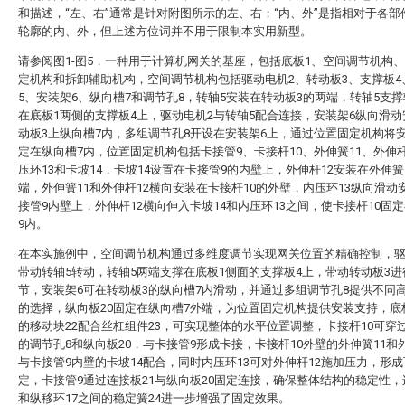
和描述，“左、右”通常是针对附图所示的左、右；“内、外”是指相对于各部
轮廓的内、外，但上述方位词并不用于限制本实用新型。
请参阅图1-图5，一种用于计算机网关的基座，包括底板1、空间调节机构
定机构和拆卸辅助机构，空间调节机构包括驱动电机2、转动板3、支撑板4
5、安装架6、纵向槽7和调节孔8，转轴5安装在转动板3的两端，转轴5支
在底板1两侧的支撑板4上，驱动电机2与转轴5配合连接，安装架6纵向滑
动板3上纵向槽7内，多组调节孔8开设在安装架6上，通过位置固定机构将
定在纵向槽7内，位置固定机构包括卡接管9、卡接杆10、外伸簧11、外伸杆
压环13和卡坡14，卡坡14设置在卡接管9的内壁上，外伸杆12安装在外伸簧
端，外伸簧11和外伸杆12横向安装在卡接杆10的外壁，内压环13纵向滑动
接管9内壁上，外伸杆12横向伸入卡坡14和内压环13之间，使卡接杆10固
9内。
在本实施例中，空间调节机构通过多维度调节实现网关位置的精确控制，驱
带动转轴5转动，转轴5两端支撑在底板1侧面的支撑板4上，带动转动板3
节，安装架6可在转动板3的纵向槽7内滑动，并通过多组调节孔8提供不同
的选择，纵向板20固定在纵向槽7外端，为位置固定机构提供安装支持，底
的移动块22配合丝杠组件23，可实现整体的水平位置调整，卡接杆10可穿
的调节孔8和纵向板20，与卡接管9形成卡接，卡接杆10外壁的外伸簧11和外
与卡接管9内壁的卡坡14配合，同时内压环13可对外伸杆12施加压力，形
定，卡接管9通过连接板21与纵向板20固定连接，确保整体结构的稳定性，
和纵移环17之间的稳定簧24进一步增强了固定效果。