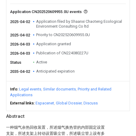
Application CN202520609955.0U events
Application filed by Shaanxi Chaoteng Ecological
2025-04-02
Environment Consulting Co ltd
Priority to CN202520609955.0U
2025-04-02
Application granted
2026-04-03
Publication of CN224080227U
2026-04-03
Active
Status
Anticipated expiration
2035-04-02
Info
Legal events
Similar documents
Priority and Related
Applications
External links
Espacenet
Global Dossier
Discuss
Abstract
一种烟气余热回收装置，所述烟气换热管的内部固定设置
支架，所述支架上转动设置吸尘管，所述吸尘管上设有多