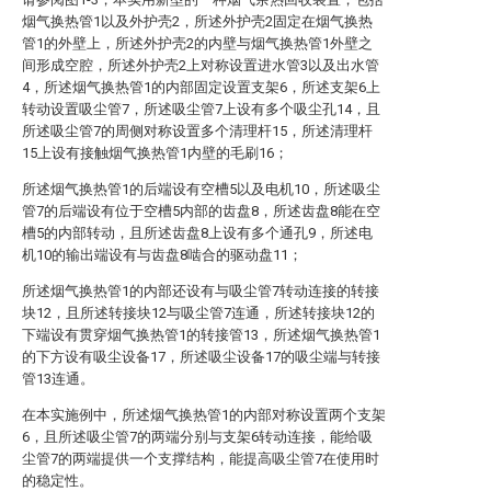
烟气换热管1以及外护壳2，所述外护壳2固定在烟气换热
管1的外壁上，所述外护壳2的内壁与烟气换热管1外壁之
间形成空腔，所述外护壳2上对称设置进水管3以及出水管
4，所述烟气换热管1的内部固定设置支架6，所述支架6上
转动设置吸尘管7，所述吸尘管7上设有多个吸尘孔14，且
所述吸尘管7的周侧对称设置多个清理杆15，所述清理杆
15上设有接触烟气换热管1内壁的毛刷16；
所述烟气换热管1的后端设有空槽5以及电机10，所述吸尘
管7的后端设有位于空槽5内部的齿盘8，所述齿盘8能在空
槽5的内部转动，且所述齿盘8上设有多个通孔9，所述电
机10的输出端设有与齿盘8啮合的驱动盘11；
所述烟气换热管1的内部还设有与吸尘管7转动连接的转接
块12，且所述转接块12与吸尘管7连通，所述转接块12的
下端设有贯穿烟气换热管1的转接管13，所述烟气换热管1
的下方设有吸尘设备17，所述吸尘设备17的吸尘端与转接
管13连通。
在本实施例中，所述烟气换热管1的内部对称设置两个支架
6，且所述吸尘管7的两端分别与支架6转动连接，能给吸
尘管7的两端提供一个支撑结构，能提高吸尘管7在使用时
的稳定性。