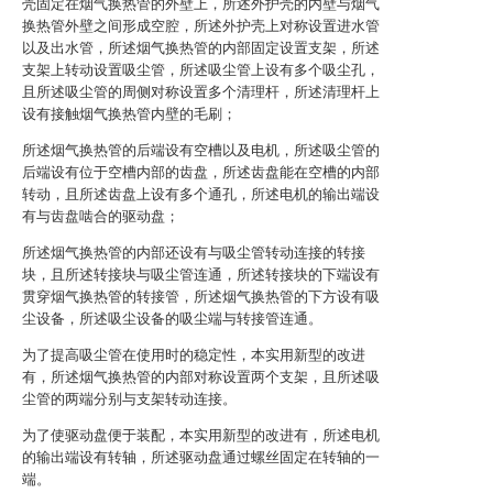
壳固定在烟气换热管的外壁上，所述外护壳的内壁与烟气
换热管外壁之间形成空腔，所述外护壳上对称设置进水管
以及出水管，所述烟气换热管的内部固定设置支架，所述
支架上转动设置吸尘管，所述吸尘管上设有多个吸尘孔，
且所述吸尘管的周侧对称设置多个清理杆，所述清理杆上
设有接触烟气换热管内壁的毛刷；
所述烟气换热管的后端设有空槽以及电机，所述吸尘管的
后端设有位于空槽内部的齿盘，所述齿盘能在空槽的内部
转动，且所述齿盘上设有多个通孔，所述电机的输出端设
有与齿盘啮合的驱动盘；
所述烟气换热管的内部还设有与吸尘管转动连接的转接
块，且所述转接块与吸尘管连通，所述转接块的下端设有
贯穿烟气换热管的转接管，所述烟气换热管的下方设有吸
尘设备，所述吸尘设备的吸尘端与转接管连通。
为了提高吸尘管在使用时的稳定性，本实用新型的改进
有，所述烟气换热管的内部对称设置两个支架，且所述吸
尘管的两端分别与支架转动连接。
为了使驱动盘便于装配，本实用新型的改进有，所述电机
的输出端设有转轴，所述驱动盘通过螺丝固定在转轴的一
端。