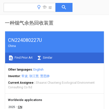
一种烟气余热回收装置
CN224080227U
China
Find Prior Art
Similar
Other languages
English
Inventor
常波
张江慧
贾思静
Current Assignee
Shaanxi Chaoteng Ecological Environment
Consulting Co ltd
Worldwide applications
2025
CN