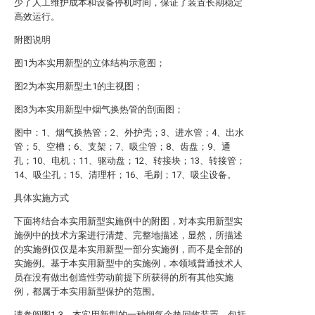
少了人工维护成本和设备停机时间，保证了装置长期稳定
高效运行。
附图说明
图1为本实用新型的立体结构示意图；
图2为本实用新型土1的主视图；
图3为本实用新型中烟气换热管的剖面图；
图中：1、烟气换热管；2、外护壳；3、进水管；4、出水
管；5、空槽；6、支架；7、吸尘管；8、齿盘；9、通
孔；10、电机；11、驱动盘；12、转接块；13、转接管；
14、吸尘孔；15、清理杆；16、毛刷；17、吸尘设备。
具体实施方式
下面将结合本实用新型实施例中的附图，对本实用新型实
施例中的技术方案进行清楚、完整地描述，显然，所描述
的实施例仅仅是本实用新型一部分实施例，而不是全部的
实施例。基于本实用新型中的实施例，本领域普通技术人
员在没有做出创造性劳动前提下所获得的所有其他实施
例，都属于本实用新型保护的范围。
请参阅图1-3，本实用新型的一种烟气余热回收装置，包括