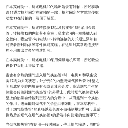
在本实施例中，所述电机10的输出端设有转轴，所述驱动
盘11通过螺丝固定在转轴的一端，螺丝固定的方式能使驱
动盘11在转轴的一端便于装配。
在本实施例中，所述转接块12以及转接管13均采用金属
管，转接块12的内部带有空腔，吸尘管7的一端能插入到
空腔内，吸尘管7与转接块12转动连接的方式通过添加轴
封或者密封轴承等零件就能实现，在这里对其常规连接结
构不用做出过多的描述即可。
在本实施例中，所述电机10采用伺服电机即可，所述吸尘
设备17采用工业吸尘器。
当含有余热的烟气进入烟气换热管1时，电机10和吸尘设
备17均为关闭状态，外护壳2的内壁与烟气换热管1外壁之
间形成的空腔内填充有会或者其它介质，高温烟气产生的
热量会传输到烟气换热管1的外壁上，此时烟气换热管1外
壁上的热量会传输到空腔内的介质中，从而起到一个换热
的作用，进而能对烟气中的余热回收利用，在本结构中，
对于烟气换热管1的直径以及长度不做强制规定即可，最后
换热后的烟气在烟气换热管1的后端排向指定的位置即可；
当烟气换热管1在使用一段时间后，停止烟气输送，同时启