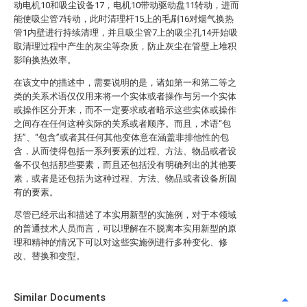
动电机10和吸尘设备17，电机10带动驱动盘11转动，进而
能使吸尘管7转动，此时清理杆15上的毛刷16对烟气换热
管1内壁进行持续清理，并且吸尘管7上的吸尘孔14开始吸
取清理过程中产生的灰尘等杂质，防止灰尘在管壁上堆积
影响换热效率。
在该文中的描述中，需要说明的是，诸如第一和第二等之
类的关系术语仅仅用来将一个实体或者操作与另一个实体
或操作区分开来，而不一定要求或者暗示这些实体或操作
之间存在任何这种实际的关系或者顺序。而且，术语“包
括”、“包含”或者其任何其他变体意在涵盖非排他性的包
含，从而使得包括一系列要素的过程、方法、物品或者设
备不仅包括那些要素，而且还包括没有明确列出的其他要
素，或者是还包括为这种过程、方法、物品或者设备所固
有的要素。
尽管已经示出和描述了本实用新型的实施例，对于本领域
的普通技术人员而言，可以理解在不脱离本实用新型的原
理和精神的情况下可以对这些实施例进行多种变化、修
改、替换和变型。
Similar Documents