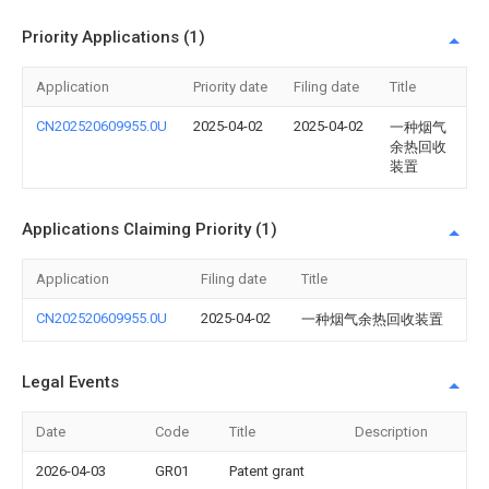
Priority Applications (1)
Application
Priority date
Filing date
Title
CN202520609955.0U
2025-04-02
2025-04-02
一种烟气
余热回收
装置
Applications Claiming Priority (1)
Application
Filing date
Title
CN202520609955.0U
2025-04-02
一种烟气余热回收装置
Legal Events
Date
Code
Title
Description
2026-04-03
GR01
Patent grant