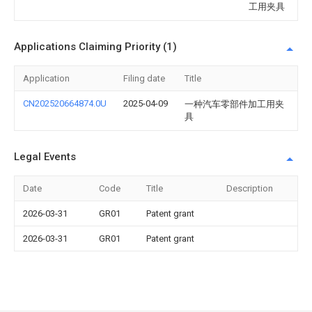
工用夹具
Applications Claiming Priority (1)
Application
Filing date
Title
CN202520664874.0U
2025-04-09
一种汽车零部件加工用夹
具
Legal Events
Date
Code
Title
Description
2026-03-31
GR01
Patent grant
2026-03-31
GR01
Patent grant