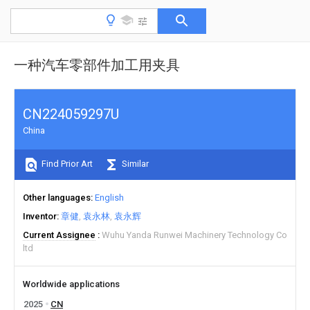
一种汽车零部件加工用夹具
CN224059297U
China
Find Prior Art
Similar
Other languages
English
Inventor
章健
袁永林
袁永辉
Current Assignee
Wuhu Yanda Runwei Machinery Technology Co
ltd
Worldwide applications
2025
CN