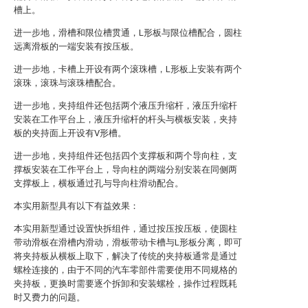
槽上。
进一步地，滑槽和限位槽贯通，L形板与限位槽配合，圆柱
远离滑板的一端安装有按压板。
进一步地，卡槽上开设有两个滚珠槽，L形板上安装有两个
滚珠，滚珠与滚珠槽配合。
进一步地，夹持组件还包括两个液压升缩杆，液压升缩杆
安装在工作平台上，液压升缩杆的杆头与横板安装，夹持
板的夹持面上开设有V形槽。
进一步地，夹持组件还包括四个支撑板和两个导向柱，支
撑板安装在工作平台上，导向柱的两端分别安装在同侧两
支撑板上，横板通过孔与导向柱滑动配合。
本实用新型具有以下有益效果：
本实用新型通过设置快拆组件，通过按压按压板，使圆柱
带动滑板在滑槽内滑动，滑板带动卡槽与L形板分离，即可
将夹持板从横板上取下，解决了传统的夹持板通常是通过
螺栓连接的，由于不同的汽车零部件需要使用不同规格的
夹持板，更换时需要逐个拆卸和安装螺栓，操作过程既耗
时又费力的问题。