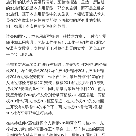
施例中的技术方案进行清楚、完整地描述，显然，所描述
的实施例仅仅是本实用新型一部分实施例，而不是全部的
实施例。基于本实用新型中的实施例，本领域普通技术人
员在没有做出创造性劳动前提下所获得的所有其他实施
例，都属于本实用新型保护的范围。
请参阅图1-5，本实用新型提供一种技术方案：一种汽车零
部件加工用夹具，包括工作平台1，工作平台1的底部固定
安装有支撑腿，支撑腿用于对整个装置的支撑，避免工作
平台1出现晃动。
当需要对汽车零部件进行夹持时，在夹持组件2包括两个横
板201、两个夹持板202和两个液压升缩杆203，液压升缩
杆203通过螺栓安装在工作平台1上，液压升缩杆203的杆
头通过螺栓与横板201安装，横板201通过快拆组件3与夹
持板202安装的条件下，同时启动两液压升缩杆203，使两
液压升缩杆203的杆头分别带动两横板201相互靠近，两横
板201带动两夹持板202相互靠近，在夹持板202的夹持面
上开设有V形槽204的条件下，两夹持板202带动两V形槽
204对汽车零部件进行夹持。
在夹持组件2还包括四个支撑板205和两个导向柱206，支
撑板205通过螺栓安装在工作平台1上，导向柱206的两端
分别固定安装在同侧两支撑板205上，横板201通过孔与导