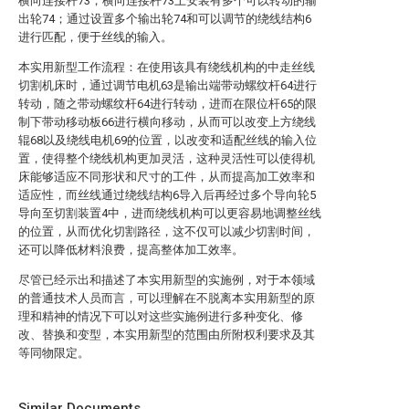
横向连接杆73，横向连接杆73上安装有多个可以转动的输
出轮74；通过设置多个输出轮74和可以调节的绕线结构6
进行匹配，便于丝线的输入。
本实用新型工作流程：在使用该具有绕线机构的中走丝线
切割机床时，通过调节电机63是输出端带动螺纹杆64进行
转动，随之带动螺纹杆64进行转动，进而在限位杆65的限
制下带动移动板66进行横向移动，从而可以改变上方绕线
辊68以及绕线电机69的位置，以改变和适配丝线的输入位
置，使得整个绕线机构更加灵活，这种灵活性可以使得机
床能够适应不同形状和尺寸的工件，从而提高加工效率和
适应性，而丝线通过绕线结构6导入后再经过多个导向轮5
导向至切割装置4中，进而绕线机构可以更容易地调整丝线
的位置，从而优化切割路径，这不仅可以减少切割时间，
还可以降低材料浪费，提高整体加工效率。
尽管已经示出和描述了本实用新型的实施例，对于本领域
的普通技术人员而言，可以理解在不脱离本实用新型的原
理和精神的情况下可以对这些实施例进行多种变化、修
改、替换和变型，本实用新型的范围由所附权利要求及其
等同物限定。
Similar Documents