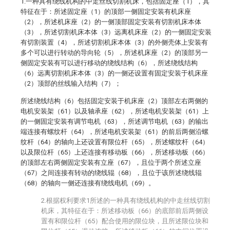
1.一种具有绕线机构的中走丝线切割机床，包括固定座（1），其
特征在于：所述固定座（1）的顶部一侧固定安装有机床座
（2），所述机床座（2）的一侧顶部固定安装有切割机床本体
（3），所述切割机床本体（3）远离机床座（2）的一侧固定安装
有切割装置（4），所述切割机床本体（3）的外侧壳体上安装有
多个可以进行转动的导向轮（5），所述机床座（2）的顶部另一
侧固定安装有可以进行移动的绕线结构（6），所述绕线结构
（6）远离切割机床本体（3）的一侧还设置有固定安装于机床座
（2）顶部的丝线输入结构（7）；
所述绕线结构（6）包括固定安装于机床座（2）顶部左右两侧的
电机安装架（61）以及轴承座（62），所述电机安装架（61）上
的一侧固定安装有调节电机（63），所述调节电机（63）的输出
端连接有螺纹杆（64），所述电机安装架（61）的前后两侧沿螺
纹杆（64）的轴向上还设置有限位杆（65），所述螺纹杆（64）
以及限位杆（65）上还连接有移动板（66），所述移动板（66）
的顶部左右两侧固定安装有立座（67），且位于两个所述立座
（67）之间连接有转动的绕线辊（68），且位于该所述绕线辊
（68）的轴向一侧还连接有绕线电机（69）。
2.根据权利要求1所述的一种具有绕线机构的中走丝线切割
机床，其特征在于：所述移动板（66）的底部前后两侧设
置有和限位杆（65）配合使用的限位块，且所述限位块和