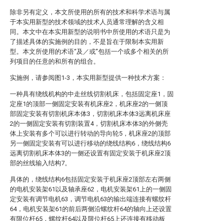
除非另有定义，本文所使用的所有的技术和科学术语与属
于本实用新型的技术领域的技术人员通常理解的含义相
同。本文中在本实用新型的说明书中所使用的术语只是为
了描述具体的实施例的目的，不是旨在于限制本实用新
型。本文所使用的术语“及／或”包括一个或多个相关的所
列项目的任意的和所有的组合。
实施例，请参阅图1-3，本实用新型提供一种技术方案：
一种具有绕线机构的中走丝线切割机床，包括固定座1，固
定座1的顶部一侧固定安装有机床座2，机床座2的一侧顶
部固定安装有切割机床本体3，切割机床本体3远离机床座
2的一侧固定安装有切割装置4，切割机床本体3的外侧壳
体上安装有多个可以进行转动的导向轮5，机床座2的顶部
另一侧固定安装有可以进行移动的绕线结构6，绕线结构6
远离切割机床本体3的一侧还设置有固定安装于机床座2顶
部的丝线输入结构7。
具体的，绕线结构6包括固定安装于机床座2顶部左右两侧
的电机安装架61以及轴承座62，电机安装架61上的一侧固
定安装有调节电机63，调节电机63的输出端连接有螺纹杆
64，电机安装架61的前后两侧沿螺纹杆64的轴向上还设置
有限位杆65，螺纹杆64以及限位杆65上还连接有移动板