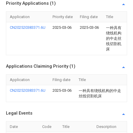
Priority Applications (1)
Application
Priority date
Filing date
Title
CN202520383371.6U
2025-03-06
2025-03-06
一种具有
绕线机构
的中走丝
线切割机
床
Applications Claiming Priority (1)
Application
Filing date
Title
CN202520383371.6U
2025-03-06
一种具有绕线机构的中走
丝线切割机床
Legal Events
Date
Code
Title
Description