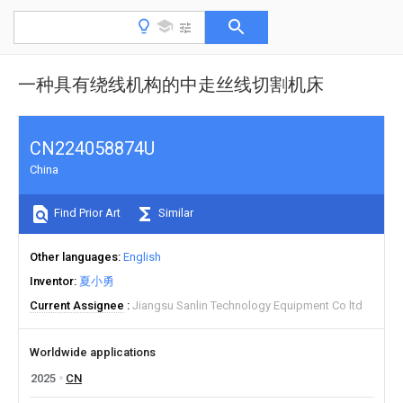
一种具有绕线机构的中走丝线切割机床
CN224058874U
China
Find Prior Art
Similar
Other languages
English
Inventor
夏小勇
Current Assignee
Jiangsu Sanlin Technology Equipment Co ltd
Worldwide applications
2025
CN