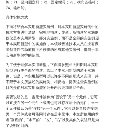
构；71、竖向固定杆；72、固定螺母；73、横向连接杆；
74、输出轮。
具体实施方式
下面将结合本实用新型实施例，对本实用新型实施例中的
技术方案进行清楚、完整地描述，显然，所描述的实施例
仅仅是本实用新型一部分实施例，而不是全部的实施例,基
于本实用新型中的实施例，本领域普通技术人员在没有做
出创造性劳动前提下所获得的所有其他实施例，都属于本
实用新型保护的范围。
为了便于理解本实用新型，下面将参照相关附图对本实用
新型进行更全面的描述。给出了本实用新型的若干实施
例。但是，本实用新型可以以许多不同的形式来实现，并
不限于本文所描述的实施例。相反地，提供这些实施例的
目的是使对本实用新型的公开内容更加透彻全面。
需要说明的是，当元件被称为“固设于”另一个元件，它可
以直接在另一个元件上或者也可以存在居中的元件。当一
个元件被认为是“连接”另一个元件，它可以是直接连接到
另一个元件或者可能同时存在居中元件。本文所使用的术
语“垂直的”、“水平的”、“左”、“右”以及类似的表述只是为
了说明的目的。