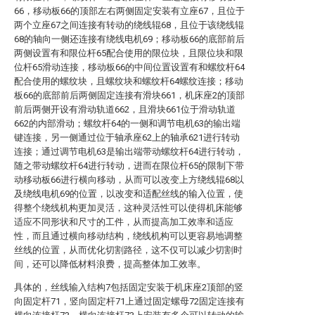
66，移动板66的顶部左右两侧固定安装有立座67，且位于
两个立座67之间连接有转动的绕线辊68，且位于该绕线辊
68的轴向一侧还连接有绕线电机69；移动板66的底部前后
两侧设置有和限位杆65配合使用的限位块，且限位块和限
位杆65滑动连接，移动板66的中间位置设置有和螺纹杆64
配合使用的螺纹块，且螺纹块和螺纹杆64螺纹连接；移动
板66的底部前后两侧固定连接有滑块661，机床座2的顶部
前后两侧开设有滑动轨道662，且滑块661位于滑动轨道
662的内部滑动；螺纹杆64的一侧和调节电机63的输出端
键连接，另一侧通过位于轴承座62上的轴承621进行转动
连接；通过调节电机63是输出端带动螺纹杆64进行转动，
随之带动螺纹杆64进行转动，进而在限位杆65的限制下带
动移动板66进行横向移动，从而可以改变上方绕线辊68以
及绕线电机69的位置，以改变和适配丝线的输入位置，使
得整个绕线机构更加灵活，这种灵活性可以使得机床能够
适应不同形状和尺寸的工件，从而提高加工效率和适应
性，而且通过横向移动结构，绕线机构可以更容易地调整
丝线的位置，从而优化切割路径，这不仅可以减少切割时
间，还可以降低材料浪费，提高整体加工效率。
具体的，丝线输入结构7包括固定安装于机床座2顶部的竖
向固定杆71，竖向固定杆71上通过固定螺母72固定连接有