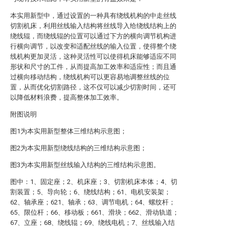
本实用新型中，通过设置的一种具有绕线机构的中走丝线
切割机床，利用丝线输入结构将丝线导入给绕线结构上的
绕线辊，而绕线辊的位置可以通过下方的横向调节机构进
行横向调节，以改变和适配丝线的输入位置，使得整个绕
线机构更加灵活，这种灵活性可以使得机床能够适应不同
形状和尺寸的工件，从而提高加工效率和适应性；而且通
过横向移动结构，绕线机构可以更容易地调整丝线的位
置，从而优化切割路径，这不仅可以减少切割时间，还可
以降低材料浪费，提高整体加工效率。
附图说明
图1为本实用新型整体三维结构示意图；
图2为本实用新型绕线结构的三维结构示意图；
图3为本实用新型丝线输入结构的三维结构示意图。
图中：1、固定座；2、机床座；3、切割机床本体；4、切
割装置；5、导向轮；6、绕线结构；61、电机安装架；
62、轴承座；621、轴承；63、调节电机；64、螺纹杆；
65、限位杆；66、移动板；661、滑块；662、滑动轨道；
67、立座；68、绕线辊；69、绕线电机；7、丝线输入结