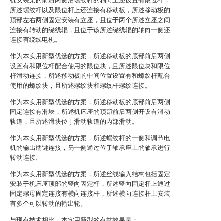
机安装架的前后两侧沿螺纹杆的轴向上还设置有限位杆，
所述螺纹杆以及限位杆上还连接有移动板，所述移动板的
顶部左右两侧固定安装有立座，且位于两个所述立座之间
连接有转动的绕线辊，且位于该所述绕线辊的轴向一侧还
连接有绕线电机。
作为本实用新型优选的方案，所述移动板的底部前后两侧
设置有和限位杆配合使用的限位块，且所述限位块和限位
杆滑动连接，所述移动板的中间位置设置有和螺纹杆配合
使用的螺纹块，且所述螺纹块和螺纹杆螺纹连接。
作为本实用新型优选的方案，所述移动板的底部前后两侧
固定连接有滑块，所述机床座的顶部前后两侧开设有滑动
轨道，且所述滑块位于滑动轨道的内部滑动。
作为本实用新型优选的方案，所述螺纹杆的一侧和调节电
机的输出端键连接，另一侧通过位于轴承座上的轴承进行
转动连接。
作为本实用新型优选的方案，所述丝线输入结构包括固定
安装于机床座顶部的竖向固定杆，所述竖向固定杆上通过
固定螺母固定连接有横向连接杆，所述横向连接杆上安装
有多个可以转动的输出轮。
与现有技术相比，本实用新型的有益效果是：