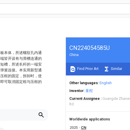
CN224054585U
路板本体，所述螺纹孔内通
China
两端皆开设有与滑槽连通的
的短槽，所述长杆的一端安
Find Prior Art
Similar
过弹簧连接。本实用新型通
和压框的固定，拆卸时，使
，即可取消固定框与压框的
Other languages
English
Inventor
童程
Current Assignee
Guangde Zhanxin
ltd
Worldwide applications
2025
CN