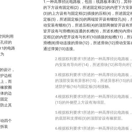
1.一种高厚径比电路板，包括：线路板本体(1)，其特
的下方设有固定框(2)，所述固定框(2)的内壁下方安
(3)的上方设有与固定框(2)插接的压框(4)，所述固
定板(5)，所述固定板(5)的两端皆开设有螺纹孔(6)
动安装有螺栓(7)，所述压框(4)的顶部两侧皆开设有滑
皆开设有与滑槽(8)连通的长槽(9)，所述长槽(9)内滑
空间利用
定框(2)的内壁开设有与长杆(10)插接的短槽(11)，
孔孔径的
滑槽(8)滑动连接的滑块(12)，所述滑块(12)滑动安装
:1的电路
通过弹簧(13)连接。
径为
2.根据权利要求1所述的一种高厚径比电路板，
内安装有导向杆(14)，所述滑块(12)和导向杆(
件的设计，
3.根据权利要求1所述的一种高厚径比电路板，
防护边框
的顶部安装有异形杆(15)，所述异形杆(15)的
条上，而
述防护板(16)与固定板(5)相接触。
盖橡胶圈
本体的边
4.根据权利要求3所述的一种高厚径比电路板
过固定
(15)的外侧壁上方设有海绵层。
，防止其
5.根据权利要求1所述的一种高厚径比电路板，
的底部和支撑框(3)的顶部皆设有橡胶层。
拧动四个
的拆装
6.根据权利要求1所述的一种高厚径比电路板