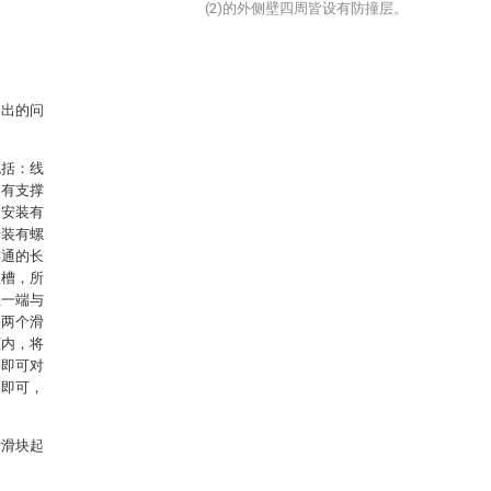
(2)的外侧壁四周皆设有防撞层。
。
提出的问
包括：线
装有支撑
皆安装有
安装有螺
连通的长
短槽，所
且一端与
使两个滑
框内，将
，即可对
近即可，
对滑块起