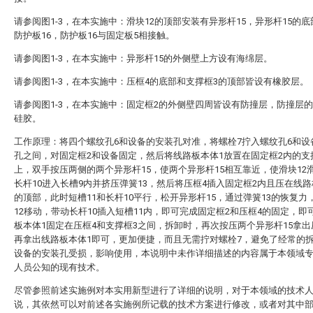
请参阅图1-3，在本实施中：滑块12的顶部安装有异形杆15，异形杆15的
防护板16，防护板16与固定板5相接触。
请参阅图1-3，在本实施中：异形杆15的外侧壁上方设有海绵层。
请参阅图1-3，在本实施中：压框4的底部和支撑框3的顶部皆设有橡胶层。
请参阅图1-3，在本实施中：固定框2的外侧壁四周皆设有防撞层，防撞层
硅胶。
工作原理：将四个螺纹孔6和设备的安装孔对准，将螺栓7拧入螺纹孔6和设
孔之间，对固定框2和设备固定，然后将线路板本体1放置在固定框2内的支
上，双手按压两侧的两个异形杆15，使两个异形杆15相互靠近，使滑块12
长杆10进入长槽9内并挤压弹簧13，然后将压框4插入固定框2内且压在线路
的顶部，此时短槽11和长杆10平行，松开异形杆15，通过弹簧13的恢复力
12移动，带动长杆10插入短槽11内，即可完成固定框2和压框4的固定，即
板本体1固定在压框4和支撑框3之间，拆卸时，再次按压两个异形杆15拿出
再拿出线路板本体1即可，更加便捷，而且无需拧对螺栓7，避免了经常的
设备的安装孔受损，影响使用，本说明中未作详细描述的内容属于本领域
人员公知的现有技术。
尽管参照前述实施例对本实用新型进行了详细的说明，对于本领域的技术
说，其依然可以对前述各实施例所记载的技术方案进行修改，或者对其中