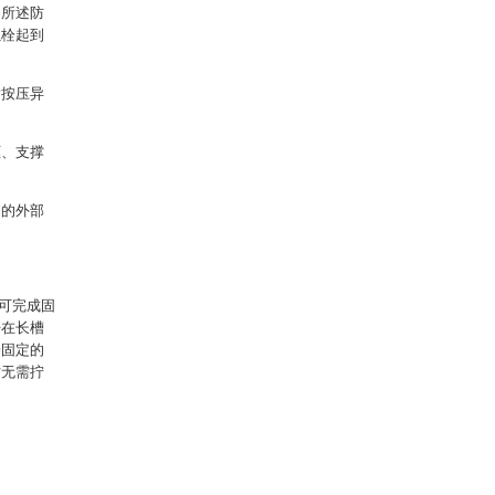
，所述防
螺栓起到
指按压异
框、支撑
到的外部
可完成固
杆在长槽
栓固定的
时无需拧