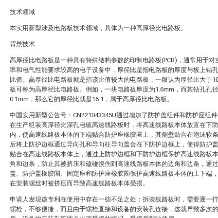
技术领域
本实用新型涉及电路板技术领域，具体为一种高厚径比电路板。
背景技术
高厚径比电路板是一种具有特殊结构参数的印制电路板(PCB)，通常用于对
率和电气性能要求较高的电子设备中，厚径比是指电路板的厚度与板上钻
比值。高厚径比电路板就是指该比值较大的电路板，一般认为厚径比大于10
板可称为高厚径比电路板。例如，一块电路板厚度为1.6mm，而其钻孔孔
0.1mm，那么它的厚径比就是16:1，属于高厚径比电路板。
中国实用新型公告号：CN221043345U通过增加了防护盖组件和防护座组
在生产组装高厚径比深孔电镀高速线路板时，将高速线路板本体放置在下
内，使高速线路板本体的下端贴合防护座橡胶圈上，其侧壁贴合在泡沫软
后将上防护边框通过导向孔和导向柱导向盖合在下防护边框上，使得防护
贴合在高速线路板本体上，通过上防护边框和下防护边框保护高速线路板
角和边条，防止其被挤压和磕碰损伤到高速线路板本体的边角和边条，通
盖、防护盖橡胶圈、固定座和防护座橡胶圈保护高速线路板本体的上下端
在安装螺丝时被挤压而导致高速线路板本体受损。
申请人发现该专利在使用中存在一些不足之处：拆装线路板时，需要逐一
螺栓，不够便捷，而且由于螺栓直接和设备的安装孔连接，这就导致多次