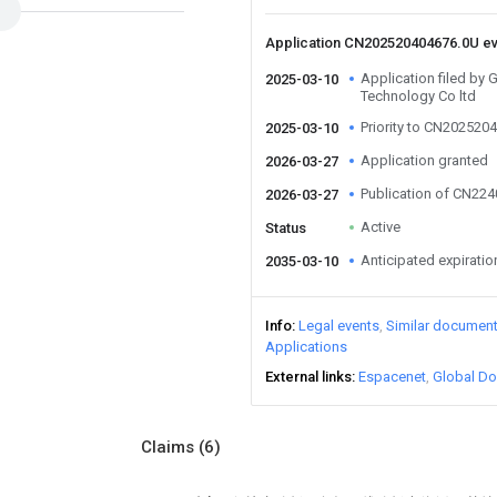
Application CN202520404676.0U e
Application filed by
2025-03-10
Technology Co ltd
Priority to CN202520
2025-03-10
Application granted
2026-03-27
Publication of CN22
2026-03-27
Active
Status
Anticipated expiratio
2035-03-10
Info
Legal events
Similar documen
Applications
External links
Espacenet
Global Do
Claims
(6)