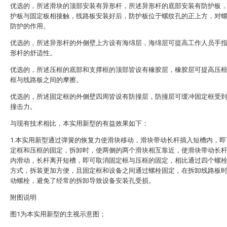
优选的，所述滑块的顶部安装有异形杆，所述异形杆的底部安装有防护板
护板与固定板相接触，线路板安装好后，防护板位于螺纹孔的正上方，对
防护的作用。
优选的，所述异形杆的外侧壁上方设有海绵层，海绵层可提高工作人员手
形杆的舒适性。
优选的，所述压框的底部和支撑框的顶部皆设有橡胶层，橡胶层可提高压
框与线路板之间的摩擦。
优选的，所述固定框的外侧壁四周皆设有防撞层，防撞层可缓冲固定框受
撞击力。
与现有技术相比，本实用新型的有益效果如下：
1.本实用新型通过弹簧的恢复力使滑块移动，滑块带动长杆插入短槽内，即
定框和压框的固定，拆卸时，使两侧的两个滑块相互靠近，使滑块带动长
内滑动，长杆离开短槽，即可取消固定框与压框的固定，相比通过四个螺
方式，拆装更加方便，且固定框和设备之间通过螺栓固定，在拆卸线路板
动螺栓，避免了经常的拆卸导致设备安装孔受损。
附图说明
图1为本实用新型的主视示意图；