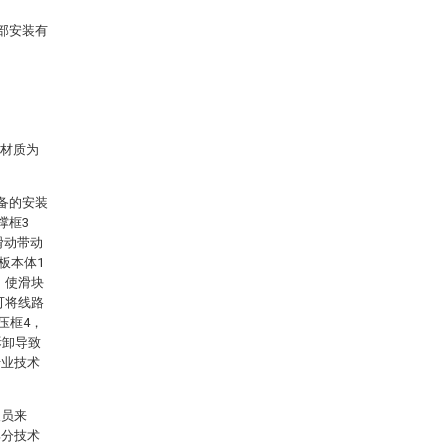
底部安装有
的材质为
备的安装
撑框3
滑动带动
板本体1
，使滑块
可将线路
压框4，
拆卸导致
专业技术
人员来
部分技术