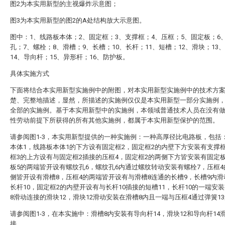
图2为本实用新型的主视爆炸示意图；
图3为本实用新型的图2的A处结构放大示意图。
图中：1、线路板本体；2、固定框；3、支撑框；4、压框；5、固定板；6
孔；7、螺栓；8、滑槽；9、长槽；10、长杆；11、短槽；12、滑块；13
14、导向杆；15、异形杆；16、防护板。
具体实施方式
下面将结合本实用新型实施例中的附图，对本实用新型实施例中的技术方
楚、完整地描述，显然，所描述的实施例仅仅是本实用新型一部分实施例
全部的实施例。基于本实用新型中的实施例，本领域普通技术人员在没有
性劳动前提下所获得的所有其他实施例，都属于本实用新型保护的范围。
请参阅图1-3，本实用新型提供的一种实施例：一种高厚径比电路板，包括
本体1，线路板本体1的下方设有固定框2，固定框2的内壁下方安装有支撑
框3的上方设有与固定框2插接的压框4，固定框2的两侧下方皆安装有固定
板5的两端皆开设有螺纹孔6，螺纹孔6内通过螺纹转动安装有螺栓7，压框
侧皆开设有滑槽8，压框4的两端皆开设有与滑槽8连通的长槽9，长槽9内
长杆10，固定框2的内壁开设有与长杆10插接的短槽11，长杆10的一端安
8滑动连接的滑块12，滑块12滑动安装在滑槽8内且一端与压框4通过弹簧1
请参阅图1-3，在本实施中：滑槽8内安装有导向杆14，滑块12和导向杆14
接。