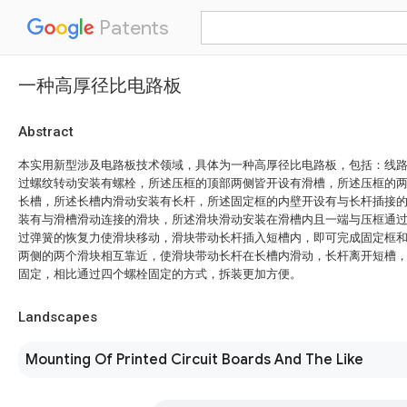
Patents
一种高厚径比电路板
Abstract
本实用新型涉及电路板技术领域，具体为一种高厚径比电路板，包括：线
过螺纹转动安装有螺栓，所述压框的顶部两侧皆开设有滑槽，所述压框的
长槽，所述长槽内滑动安装有长杆，所述固定框的内壁开设有与长杆插接
装有与滑槽滑动连接的滑块，所述滑块滑动安装在滑槽内且一端与压框通
过弹簧的恢复力使滑块移动，滑块带动长杆插入短槽内，即可完成固定框
两侧的两个滑块相互靠近，使滑块带动长杆在长槽内滑动，长杆离开短槽
固定，相比通过四个螺栓固定的方式，拆装更加方便。
Landscapes
Mounting Of Printed Circuit Boards And The Like