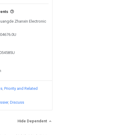
vents
 Guangde Zhanxin Electronic
404676.0U
4054585U
n
ts
Priority and Related
ssier
Discuss
Hide Dependent