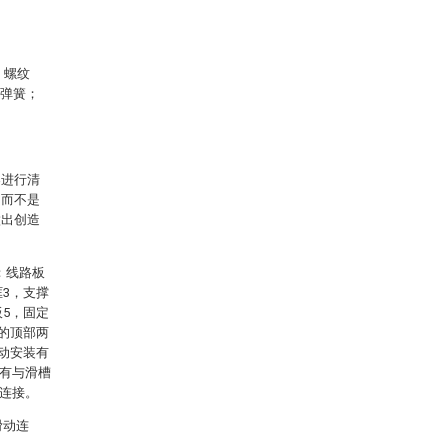
、螺纹
、弹簧；
案进行清
，而不是
做出创造
：线路板
框3，支撑
板5，固定
4的顶部两
滑动安装有
装有与滑槽
3连接。
滑动连