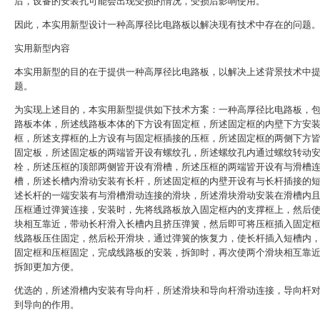
后，设备的安装孔可能会出现受损的情况，受损后影响使用。
因此，本实用新型设计一种高厚径比电路板以解决现有技术中存在的问题
实用新型内容
本实用新型的目的在于提供一种高厚径比电路板，以解决上述背景技术中
题。
为实现上述目的，本实用新型提供如下技术方案：一种高厚径比电路板，
路板本体，所述线路板本体的下方设有固定框，所述固定框的内壁下方安
框，所述支撑框的上方设有与固定框插接的压框，所述固定框的两侧下方
固定板，所述固定板的两端皆开设有螺纹孔，所述螺纹孔内通过螺纹转动
栓，所述压框的顶部两侧皆开设有滑槽，所述压框的两端皆开设有与滑槽
槽，所述长槽内滑动安装有长杆，所述固定框的内壁开设有与长杆插接的
述长杆的一端安装有与滑槽滑动连接的滑块，所述滑块滑动安装在滑槽内
压框通过弹簧连接，安装时，先将线路板放入固定框内的支撑框上，然后
块相互靠近，带动长杆滑入长槽内且挤压弹簧，然后即可将压框插入固定
线路板压住固定，然后松开滑块，通过弹簧的恢复力，使长杆插入短槽内
固定框和压框固定，完成线路板的安装，拆卸时，再次使两个滑块相互靠
拆卸更加方便。
优选的，所述滑槽内安装有导向杆，所述滑块和导向杆滑动连接，导向杆
到导向的作用。