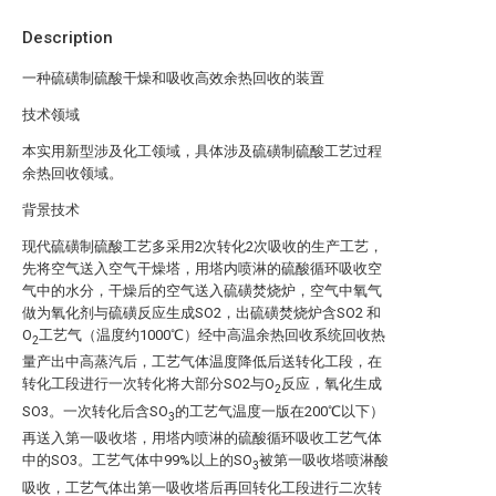
Description
一种硫磺制硫酸干燥和吸收高效余热回收的装置
技术领域
本实用新型涉及化工领域，具体涉及硫磺制硫酸工艺过程
余热回收领域。
背景技术
现代硫磺制硫酸工艺多采用2次转化2次吸收的生产工艺，
先将空气送入空气干燥塔，用塔内喷淋的硫酸循环吸收空
气中的水分，干燥后的空气送入硫磺焚烧炉，空气中氧气
做为氧化剂与硫磺反应生成SO2，出硫磺焚烧炉含SO2 和
O
工艺气（温度约1000℃）经中高温余热回收系统回收热
2
量产出中高蒸汽后，工艺气体温度降低后送转化工段，在
转化工段进行一次转化将大部分SO2与O
反应，氧化生成
2
SO3。一次转化后含SO
的工艺气温度一版在200℃以下）
3
再送入第一吸收塔，用塔内喷淋的硫酸循环吸收工艺气体
中的SO3。工艺气体中99%以上的SO
被第一吸收塔喷淋酸
3
吸收，工艺气体出第一吸收塔后再回转化工段进行二次转