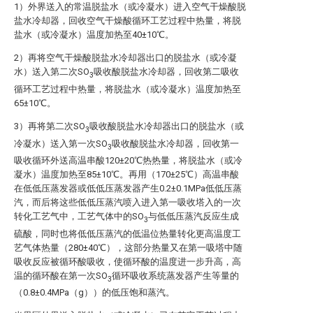
1）外界送入的常温脱盐水（或冷凝水）进入空气干燥酸脱
盐水冷却器，回收空气干燥酸循环工艺过程中热量，将脱
盐水（或冷凝水）温度加热至40±10℃。
2）再将空气干燥酸脱盐水冷却器出口的脱盐水（或冷凝
水）送入第二次SO
吸收酸脱盐水冷却器，回收第二吸收
3
循环工艺过程中热量，将脱盐水（或冷凝水）温度加热至
65±10℃。
3）再将第二次SO
吸收酸脱盐水冷却器出口的脱盐水（或
3
冷凝水）送入第一次SO
吸收酸脱盐水冷却器，回收第一
3
吸收循环外送高温串酸120±20℃热热量，将脱盐水（或冷
凝水）温度加热至85±10℃。再用（170±25℃）高温串酸
在低低压蒸发器或低低压蒸发器产生0.2±0.1MPa低低压蒸
汽，而后将这些低低压蒸汽喷入进入第一吸收塔入的一次
转化工艺气中，工艺气体中的SO
与低低压蒸汽反应生成
3
硫酸，同时也将低低压蒸汽的低温位热量转化更高温度工
艺气体热量（280±40℃），这部分热量又在第一吸塔中随
吸收反应被循环酸吸收，使循环酸的温度进一步升高，高
温的循环酸在第一次SO
循环吸收系统蒸发器产生等量的
3
（0.8±0.4MPa（g））的低压饱和蒸汽。