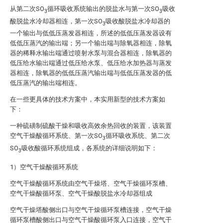
从第二次SO
循环吸收系统输出的脱盐水与第一次SO
吸收
3
3
酸脱盐水冷却器相连，第一次SO
吸收酸脱盐水冷却器的
3
一个输出与低低压蒸发器相连，所述的低低压蒸发器设有
低低压蒸汽的输出端；另一个输出端与除氧器相连，除氧
器的稀释水输出端通过喷射水泵与混合器相连，除氧器的
低压给水输出端通过低压给水泵、低压给水加热器与蒸发
器相连，除氧器的低低压蒸汽输出端与低低压蒸发器的低
低压蒸汽的输出端相连。
在一些更具体的技术方案中，本实用新型的技术方案如
下：
一种硫磺制硫酸干燥和吸收高效余热回收的装置，该装置
空气干燥酸循环系统、第一次SO
循环吸收系统、第二次
3
SO
吸收酸循环系统组成，各系统的详细说明如下：
3
1）空气干燥酸循环系统
空气干燥酸循环系统由空气干燥塔、空气干燥循环泵槽、
空气干燥酸循环泵、空气干燥酸脱盐水冷却器组成
空气干燥塔酸侧出口与空气干燥循环泵槽连接，空气干燥
循环泵槽酸侧出口与空气干燥酸循环泵入口连接，空气干