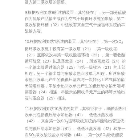
进入第二吸收塔的顶部。
9.根据权利要求8所述的装置，其特征在于，另一部分硫酸
作为硫酸产品输出或作为空气干燥循环系统的串酸，第二
吸收酸循环槽（32）中还设有来自空气干燥循环系统的串
酸输入端。
10.根据权利要求1所述的装置，其特征在于，第一次SO
3
循环吸收系统中设有第一吸收塔（21），第一吸收塔
（21）底部依次与第一吸收酸循环槽（22）、第一吸收酸
循环酸泵（23）以及蒸发器（24），所述蒸发器（24）的
一个输出端通过混合器（25）与第一吸收塔（21）的上部
相连，另一个输出端与串酸余热回收单元相连，所述串酸
余热回收单元产生的低低压蒸汽与一次转化工艺气体的输
出管道相连，串酸余热回收单元产生的低压给水输出端与
蒸发器（24）相连，串酸余热回收单元产生的稀释水输出
端与混合器（25）相连。
11.根据权利要求10所述的装置，其特征在于，串酸余热回
收单元包括低压给水加热器（41）、低低压蒸发器
（42），来自第一次SO
循环吸收系统的串酸输出管道依
3
次与低压给水加热器（41）、低低压蒸发器（42）和第一
次SO
吸收酸脱盐水冷却器（44），第一次SO
吸收酸脱
3
3