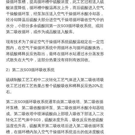
燥循环泵槽，提高循环槽中硫酸浓度，此工艺过程送入硫
酸浓度降低，循环槽中酸温再次上升，而后硫酸进入空气
干燥酸循环泵，经泵加压送入空气干燥循环水酸冷却器，
经冷却降温后硫酸大部分进空气干燥塔循环吸收空气中的
水分，小部分多余硫酸回第一次SO3循环吸收系统、或回
第二吸收循环，或作为成品酸送入酸库。
现有技术为了保证空气干燥循环系统硫酸温稳定在一定范
围内，在空气干燥循环系统中用循环水与循环硫酸换热，
将硫酸稀释反应热取出，最终在循环水站通过水分蒸发形
式散失在大气中，这部分热量没有得到有效回收。
2）第二次SO3循环吸收系统
硫磺制酸工艺工程中二次转化工艺气体进入第二吸收塔吸
收工艺过程工艺热量占整个硫酸吸收和稀释反应热20%左
右。
第二次SO3循环吸收系统通常由第二吸收塔、第二吸收循
环泵槽、第二吸收酸循环泵、第二吸收循环水酸冷却器组
成。第二吸收塔中喷淋硫酸由上部喷入吸收下部送入二次
转化工艺气体中SO3，硫酸浓度升高，吸收反应热使硫酸
温度也升高，硫酸离开第二吸收塔后进入第二吸收循环泵
槽，在循环槽内加入空气干燥循环系统送出的低浓度酸或