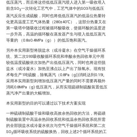
低压蒸汽，而后将这些低低压蒸汽喷人进入第一吸收塔入
前含SO
一次转化工艺气中，工艺气体中的SO3与低低压
3
蒸汽反应生成硫酸，同时也将低低压蒸汽的低温位热量转
化更高温度工艺气体热量（280±40℃），这部分热量又在
第一吸塔中随吸收过程被循环酸吸收，使循环酸的温度进
一步升高，高温的循环酸在蒸发器产生与喷入低低压蒸汽
等量的 （0.8±0.4MPa（g））的低压饱和蒸汽。
另外本实用新型将脱盐水（或冷凝水）在空气干燥循环系
统、第二次S93吸收酸循环系统和串酸余热回收单元中用
较低温度硫酸依次加热产出低低压蒸汽，同时也将这些脱
盐水（或冷凝水）加热至沸点以上产出了除氧水。现有技
术每生产1吨硫酸，除氧蒸汽（0.8Pa（g))消耗达到0.15t,
采用本实用新型则增加低压蒸汽产量的同时不需要再额外
消耗0.8MPa（g) 低压蒸汽，从而实现硫磺制硫酸装置低压
蒸汽净产出量的大幅增加。
本实用新型的目的可以通过以下技术方案实现
一种硫磺制硫酸干燥和吸收高效余热回收的方法，将硫磺
制硫酸装置中高温余热回收系统和低温余热回收系统所需
的全部脱盐水或冷凝水依次与空气干燥循环系统和第二次
SO
循环吸收系统的硫酸换热，回收上述2个循环系统的工
3