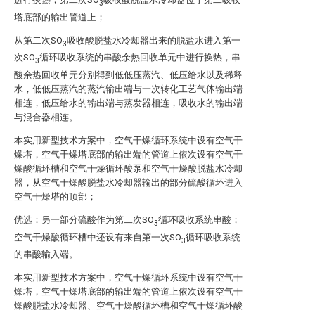
3
塔底部的输出管道上；
从第二次SO
吸收酸脱盐水冷却器出来的脱盐水进入第一
3
次SO
循环吸收系统的串酸余热回收单元中进行换热，串
3
酸余热回收单元分别得到低低压蒸汽、低压给水以及稀释
水，低低压蒸汽的蒸汽输出端与一次转化工艺气体输出端
相连，低压给水的输出端与蒸发器相连，吸收水的输出端
与混合器相连。
本实用新型技术方案中，空气干燥循环系统中设有空气干
燥塔，空气干燥塔底部的输出端的管道上依次设有空气干
燥酸循环槽和空气干燥循环酸泵和空气干燥酸脱盐水冷却
器，从空气干燥酸脱盐水冷却器输出的部分硫酸循环进入
空气干燥塔的顶部；
优选：另一部分硫酸作为第二次SO
循环吸收系统串酸；
3
空气干燥酸循环槽中还设有来自第一次SO
循环吸收系统
3
的串酸输入端。
本实用新型技术方案中，空气干燥循环系统中设有空气干
燥塔，空气干燥塔底部的输出端的管道上依次设有空气干
燥酸脱盐水冷却器、空气干燥酸循环槽和空气干燥循环酸