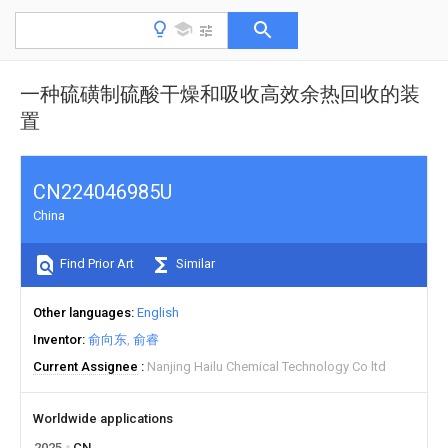
一种硫磺制硫酸干燥和吸收高效余热回收的装
置
CN224046985U
China
Find Prior Art
Similar
Other languages
English
Inventor
俞向东
俞睿
Current Assignee
Nanjing Hailu Chemical Technology Co ltd
Worldwide applications
2025
CN