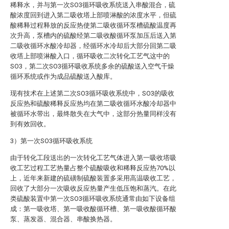
稀释水，并与第一次SO3循环吸收系统送入串酸混合，硫
酸浓度回到进入第二吸收塔上部喷淋酸的浓度水平，但硫
酸稀释过程释放的反应热使第二吸收循环泵槽硫酸温度再
次升高，泵槽内的硫酸经第二吸收酸循环泵加压后送入第
二吸收循环水酸冷却器，经循环水冷却后大部分回第二吸
收塔上部喷淋酸入口，循环吸收二次转化工艺气这中的
SO3，第二次SO3循环吸收系统多余的硫酸送入空气干燥
循环系统或作为成品硫酸送入酸库。
现有技术在上述第二次SO3循环吸收系统中，SO3的吸收
反应热和硫酸稀释反应热均在第二吸收循环水酸冷却器中
被循环水带出，最终散失在大气中，这部分热量同样没有
到有效回收。
3）第一次SO3循环吸收系统
由于转化工段送出的一次转化工艺气体进入第一吸收塔吸
收工艺过程工艺热量占整个硫酸吸收和稀释反应热70%以
上，近年来新建的硫磺制硫酸装置多采用高温吸收工艺，
回收了大部分一次吸收反应热量产生低压饱和蒸汽。在此
类硫酸装置中第一次SO3循环吸收系统通常由如下设备组
成：第一吸收塔、第一吸收酸循环槽、第一吸收酸循环酸
泵、蒸发器、混合器、串酸换热器。