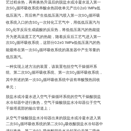
艺过程余热，再将换热升温后的脱盐水或冷凝水送入第一
次SO
循环吸收系统串酸余热回收单元产出0.2±0.1MPa低
3
低压蒸汽，而后将产生低低压蒸汽喷入第一次SO
循环吸
3
收系统入口的含SO
一次转化工艺气中，用低低压蒸汽与
3
SO
化学反应生成硫酸的反应热，将低低压蒸汽的热能提
3
升为更高温度工艺气的热能，随着反应后工艺气进入第一
次SO
循环吸收系统，这部分0.2±0.1MPa低低压蒸汽的热
3
能最终在第一次SO
循环吸收系统的蒸发器中产生等量的
3
低压蒸汽。
一种实现上述方法的装置，该装置包括空气干燥循环系
统、第二次SO
循环吸收系统、第一次SO
循环吸收系统，
3
3
其中所述的第一次SO
循环吸收系统中设有串酸预热回收
3
单元；
脱盐水或冷凝水进入空气干燥循环系统的空气干燥酸脱盐
水冷却器中进行换热，空气干燥酸脱盐水冷却器位于空气
干燥塔底部的输出管道上；
从空气干燥酸脱盐水冷却器出来的脱盐水或冷凝水进入第
二次SO
循环吸收系统的第二次SO
吸收酸脱盐水冷却器中
3
3
进行换热，第二次SO
吸收酸脱盐水冷却器位于第二吸收