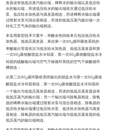
发器设有低低压蒸汽输出端，稀释水的输出端以及低压给
水的输出端，所述低压给水的输出端依次通过低压给水
泵、低压给水加热器与蒸发器相连，所述稀释水输出端通
过喷射水泵与混合器相连，所述的低低压蒸汽输出端一次
转化工艺气体的输出端相连。
本实用新型技术方案中，串酸余热回收单元包括低压给水
加热器、低低压蒸发器，来自第一次SO
循环吸收系统的
3
串酸输出管道依次与低压给水加热器、低低压蒸发器和第
一次SO
吸收酸脱盐水冷却器，第一次SO
吸收酸脱盐水冷
3
3
却器的硫酸输出端与空气干燥循环系统的空气干燥酸循环
槽相连；
从第二次SO
循环吸收系统输出的脱盐水与第一次SO
吸收
3
3
酸脱盐水冷却器相连，第一次SO
吸收酸脱盐水冷却器的
3
一个输出与低低压蒸发器相连，所述的低低压蒸发器设有
低低压蒸汽的输出端；另一个输出端与除氧器相连，除氧
器的稀释水输出端通过喷射水泵与混合器相连，除氧器的
低压给水输出端通过低压给水泵、低压给水加热器与蒸发
器相连，除氧器的低低压蒸汽输出端与低低压蒸发器的低
低压蒸汽的输出端相连。
本实用新型技术方案中，串酸余热回收单元包括低压给水