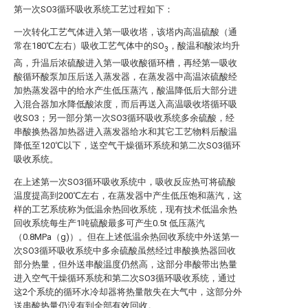
第一次SO3循环吸收系统工艺过程如下：
一次转化工艺气体进入第一吸收塔，该塔内高温硫酸（通
常在180℃左右）吸收工艺气体中的SO
，酸温和酸浓均升
3
高，升温后浓硫酸进入第一吸收酸循环槽，再经第一吸收
酸循环酸泵加压后送入蒸发器，在蒸发器中高温浓硫酸经
加热蒸发器中的给水产生低压蒸汽，酸温降低后大部分进
入混合器加水降低酸浓度，而后再送入高温吸收塔循环吸
收SO3；另一部分第一次SO3循环吸收系统多余硫酸，经
串酸换热器加热器进入蒸发器给水和其它工艺物料后酸温
降低至120℃以下，送空气干燥循环系统和第二次SO3循环
吸收系统。
在上述第一次SO3循环吸收系统中，吸收反应热可将硫酸
温度提高到200℃左右，在蒸发器中产生低压饱和蒸汽，这
样的工艺系统称为低温余热回收系统，现有技术低温余热
回收系统每生产1吨硫酸最多可产生0.5t 低压蒸汽
（0.8MPa（g)）。但在上述低温余热回收系统中外送第一
次SO3循环吸收系统中多余硫酸虽然经过串酸换热器回收
部分热量，但外送串酸温度仍然高，这部分串酸带出热量
进入空气干燥循环系统和第二次SO3循环吸收系统，通过
这2个系统的循环水冷却器将热量散失在大气中，这部分外
送串酸热量仍没有到全部有效回收。