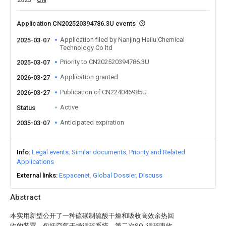
Application CN202520394786.3U events
Application filed by Nanjing Hailu Chemical
2025-03-07
Technology Co ltd
Priority to CN202520394786.3U
2025-03-07
Application granted
2026-03-27
Publication of CN224046985U
2026-03-27
Active
Status
Anticipated expiration
2035-03-07
Info
Legal events
Similar documents
Priority and Related
Applications
External links
Espacenet
Global Dossier
Discuss
Abstract
本实用新型公开了一种硫磺制硫酸干燥和吸收高效余热回
收的装置，包括空气干燥循环系统、第二次SO
循环吸收