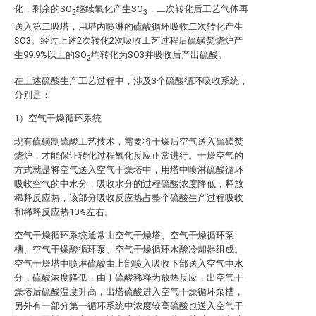
化，剩余的SO
继续氧化产生SO
，二次转化后工艺气体再
2
3
送入第二吸塔，用塔内喷淋的硫酸循环吸收二次转化产生
SO3。经过上述2次转化2次吸收工艺过程后硫磺焚烧炉产
生99.9%以上的SO
均转化为SO3并吸收后产出硫酸。
2
在上述硫酸生产工艺过程中，涉及3个硫酸循环吸收系统，
分别是：
1）空气干燥循环系统
现有硫磺制硫酸工艺技术，需要将干燥后空气送入硫磺焚
烧炉，才能保证转化过程氧化反应正常进行。干燥空气的
方式就是将空气送入空气干燥塔中，用塔中喷淋硫酸循环
吸收空气的中水分，吸收水分的过程硫酸浓度降低，释放
稀释反应热，该部分吸收反应热占整个硫酸生产过程吸收
和稀释反应热10%左右。
空气干燥循环系统通常由空气干燥塔、空气干燥循环泵
槽、空气干燥酸循环泵、空气干燥循环水酸冷却器组成。
空气干燥塔中喷淋硫酸由上部喷入吸收下部送入空气中水
分，硫酸浓度降低，由于硫酸稀释为放热反应，出空气干
燥塔后硫酸温度升高，出塔硫酸进入空气干燥循环泵槽，
另外有一部分第一循环系统中浓度较高硫酸也送入空气干