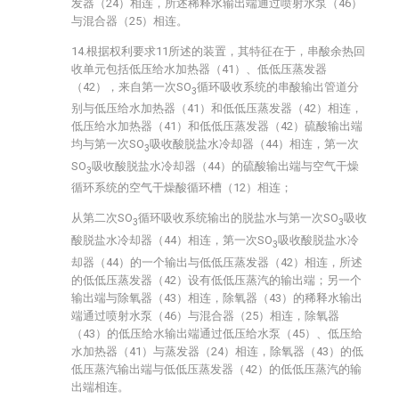
发器（24）相连，所述稀释水输出端通过喷射水泵（46）
与混合器（25）相连。
14.根据权利要求11所述的装置，其特征在于，串酸余热回
收单元包括低压给水加热器（41）、低低压蒸发器
（42），来自第一次SO
循环吸收系统的串酸输出管道分
3
别与低压给水加热器（41）和低低压蒸发器（42）相连，
低压给水加热器（41）和低低压蒸发器（42）硫酸输出端
均与第一次SO
吸收酸脱盐水冷却器（44）相连，第一次
3
SO
吸收酸脱盐水冷却器（44）的硫酸输出端与空气干燥
3
循环系统的空气干燥酸循环槽（12）相连；
从第二次SO
循环吸收系统输出的脱盐水与第一次SO
吸收
3
3
酸脱盐水冷却器（44）相连，第一次SO
吸收酸脱盐水冷
3
却器（44）的一个输出与低低压蒸发器（42）相连，所述
的低低压蒸发器（42）设有低低压蒸汽的输出端；另一个
输出端与除氧器（43）相连，除氧器（43）的稀释水输出
端通过喷射水泵（46）与混合器（25）相连，除氧器
（43）的低压给水输出端通过低压给水泵（45）、低压给
水加热器（41）与蒸发器（24）相连，除氧器（43）的低
低压蒸汽输出端与低低压蒸发器（42）的低低压蒸汽的输
出端相连。