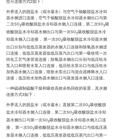
也可连接方式2如下：
外界送入的脱盐水（或冷凝水）与空气干燥酸脱盐水冷却
器水侧进口连接，空气干燥酸脱盐水冷却器水侧出口与第
二次SO
吸收酸脱盐水冷却器水侧入口连接，第二次SO
吸
3
3
收酸脱盐水冷却器水侧出口与第一次SO
吸收酸脱盐水冷
3
却器水侧入口连接， 第一次SO
吸收酸脱盐水冷却器水侧
3
出口分别与低低压蒸发器的水侧入口连接和除氧器水侧进
口连接，低低压蒸发器低低压蒸汽出口与第一吸收塔一次
转化工艺气体管道连接；除氧器水侧出口分别与低压给水
泵入口和喷射水泵入口连接，低压给水泵出口与低压给水
加热器水侧入口连接，喷射水泵出口与混合器稀释水入口
连接；低压给水加热器水侧出口与蒸发器水侧入口连接。
一种硫磺制硫酸干燥和吸收高效余热回收的装置，其水侧
连接方式3如下：
外界送入的脱盐水（或冷凝水）直接第二次SO
吸收酸脱
3
盐水冷却器水侧入口连接，第二次SO
吸收酸脱盐水冷却
3
器水侧出口与第一次SO
吸收酸脱盐水冷却器水侧入口连
3
接， 第一次SO
吸收酸脱盐水冷却器水侧出口与低低压蒸
3
发器水侧入口连接，低低压蒸发器低低压蒸汽出口与第一