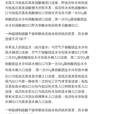
支路又与低低压蒸发器酸侧进口连接，即低压给水加热器
与低低压蒸发器酸侧为并联关系，低压给水加热器酸侧出
口与低低压蒸发器酸侧出口管路合并后在与第一次SO
吸
3
收酸脱盐水冷却器酸侧进口连接，第一次SO
吸收酸脱盐
3
水冷却器酸侧出口即为串酸余热回收单元酸侧出口。
一种硫磺制硫酸干燥和吸收高效余热回收的装置，其水侧
连接方式1如下：
外界送入的脱盐水（或冷凝水）与空气干燥酸脱盐水冷却
器水侧进口连接，空气干燥酸脱盐水冷却器水侧出口与第
二次SO
吸收酸脱盐水冷却器水侧入口连接，第二次SO
吸
3
3
收酸脱盐水冷却器水侧出口与第一次SO
吸收酸脱盐水冷
3
却器水侧入口连接， 第一次SO
吸收酸脱盐水冷却器水侧
3
出口与低低压蒸发器水侧入口连接，低低压蒸发器低低压
蒸汽出口与第一吸收塔一次转化工艺气体管道连接；低低
压蒸发器水侧出口分别与低压给水泵入口和喷射水泵入口
连接，低压给水泵出口与低压给水加热器水侧入口连接，
喷射水泵出口与混合器稀释水入口连接；低压给水加热器
水侧出口与蒸发器水侧入口连接。
一种硫磺制硫酸干燥和吸收高效余热回收的装置，其水侧