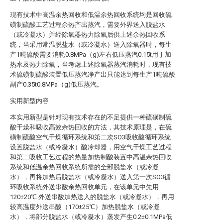
现有技术中高温余热回收和低温余热回收系统均是回收硫
磺制硫酸工艺过程余热产出蒸汽，需要外界送入脱盐水
（或冷凝水）并经除氧器热力除氧后供上述余热回收系
统，当采用常温脱盐水（或冷凝水）送入除氧器时，每生
产1吨硫酸需要消耗0.8MPa（g)左右低压蒸汽0.15t用于加
热水及热力除氧，当考虑上述除氧器蒸汽消耗时，现有技
术硫磺制硫酸装置低压蒸汽净产出只能达到每生产1吨硫酸
副产0.35t0.8MPa（g)低压蒸汽。
实用新型内容
本实用新型是针对现有技术存在的不足提供一种硫磺制硫
酸干燥和吸收高效余热回收的方法，其技术原理是，在硫
磺制硫酸空气干燥循环系统和第二次SO3吸收酸循环系统
设置脱盐水（或冷凝水）酸冷却器，用空气干燥工艺过程
和第二吸收工艺过程的热量加热制酸装置中高温余热回收
系统和低温余热回收系统所需的全部脱盐水（或冷凝
水），再将加热后脱盐水（或冷凝水）送入第一次SO3循
环吸收系统外送串酸余热回收单元，在该单元中先用
120±20℃ 外送串酸加热送入的脱盐水（或冷凝水），再用
较高温度外送串酸（170±25℃）加热脱盐水（或冷凝
水），将部分脱盐水（或冷凝水）蒸发产生0.2±0.1MPa低