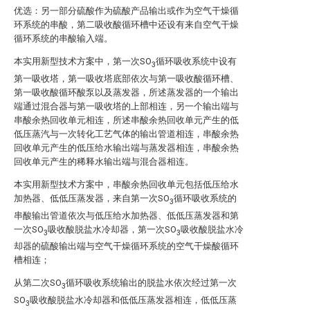
优选：另一部分硫酸作为硫酸产品输出或作为空气干燥循
环系统的串酸，第二吸收酸循环槽中还设有来自空气干燥
循环系统的串酸输入端。
本实用新型技术方案中，第一次SO
循环吸收系统中设有
3
第一吸收塔，第一吸收塔底部依次与第一吸收酸循环槽、
第一吸收酸循环酸泵以及蒸发器，所述蒸发器的一个输出
端通过混合器与第一吸收塔的上部相连，另一个输出端与
串酸余热回收单元相连，所述串酸余热回收单元产生的低
低压蒸汽与一次转化工艺气体的输出管道相连，串酸余热
回收单元产生的低压给水输出端与蒸发器相连，串酸余热
回收单元产生的稀释水输出端与混合器相连。
本实用新型技术方案中，串酸余热回收单元包括低压给水
加热器、低低压蒸发器，来自第一次SO
循环吸收系统的
3
串酸输出管道依次与低压给水加热器、低低压蒸发器和第
一次SO
吸收酸脱盐水冷却器，第一次SO
吸收酸脱盐水冷
3
3
却器的硫酸输出端与空气干燥循环系统的空气干燥酸循环
槽相连；
从第二次SO
循环吸收系统输出的脱盐水依次经过第一次
3
SO
吸收酸脱盐水冷却器和低低压蒸发器相连，低低压蒸
3