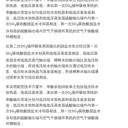
加热器、低低压蒸发器，来自第一次SO
循环吸收系统的
3
串酸输出管道分别与低压给水加热器和低低压蒸发器相
连，低压给水加热器和低低压蒸发器硫酸输出端均与第一
次SO
吸收酸脱盐水冷却器相连，第一次SO
吸收酸脱盐水
3
3
冷却器的硫酸输出端与空气干燥循环系统的空气干燥酸循
环槽相连；
从第二次SO
循环吸收系统输出的脱盐水依次经过第一次
3
SO
吸收酸脱盐水冷却器和低低压蒸发器相连，低低压蒸
3
发器设有低低压蒸汽输出端，稀释水的输出端以及低压给
水的输出端，所述低压给水的输出端依次通过低压给水
泵、低压给水加热器与蒸发器相连，所述稀释水输出端通
过喷射水泵与混合器相连。
本实用新型技术方案中，串酸余热回收单元包括低压给水
加热器、低低压蒸发器，来自第一次SO
循环吸收系统的
3
串酸输出管道分别与低压给水加热器和低低压蒸发器相
连，低压给水加热器和低低压蒸发器硫酸输出端均与第一
次SO
吸收酸脱盐水冷却器相连，第一次SO
吸收酸脱盐水
3
3
冷却器的硫酸输出端与空气干燥循环系统的空气干燥酸循
环槽相连；