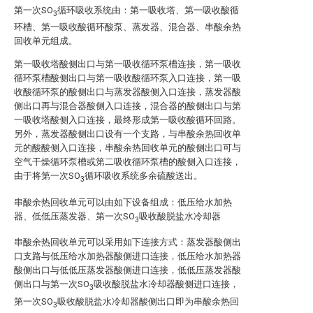
第一次SO
循环吸收系统由：第一吸收塔、第一吸收酸循
3
环槽、第一吸收酸循环酸泵、蒸发器、混合器、串酸余热
回收单元组成。
第一吸收塔酸侧出口与第一吸收循环泵槽连接，第一吸收
循环泵槽酸侧出口与第一吸收酸循环泵入口连接，第一吸
收酸循环泵的酸侧出口与蒸发器酸侧入口连接，蒸发器酸
侧出口再与混合器酸侧入口连接，混合器的酸侧出口与第
一吸收塔酸侧入口连接，最终形成第一吸收酸循环回路。
另外，蒸发器酸侧出口设有一个支路，与串酸余热回收单
元的酸酸侧入口连接，串酸余热回收单元的酸侧出口可与
空气干燥循环泵槽或第二吸收循环泵槽的酸侧入口连接，
由于将第一次SO
循环吸收系统多余硫酸送出。
3
串酸余热回收单元可以由如下设备组成：低压给水加热
器、低低压蒸发器、第一次SO
吸收酸脱盐水冷却器
3
串酸余热回收单元可以采用如下连接方式：蒸发器酸侧出
口支路与低压给水加热器酸侧进口连接，低压给水加热器
酸侧出口与低低压蒸发器酸侧进口连接，低低压蒸发器酸
侧出口与第一次SO
吸收酸脱盐水冷却器酸侧进口连接，
3
第一次SO
吸收酸脱盐水冷却器酸侧出口即为串酸余热回
3