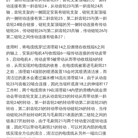
动连接有第一斜齿轮24，从动齿轮23与第一斜齿轮24共
轴，齿轮支架的一侧固定安装有链轮支架，链轮支架顶端
的一侧转动连接有第二斜齿轮25，第二斜齿轮25与第一斜
齿轮24啮合链接，链轮支架顶端的另一侧转动连接有传动
链轮26，传动链轮26与第二斜齿轮25共轴，传动链轮26与
第二链轮之间传动连接有链条27；
使用时，将电缆线穿过清理箱14之后缠绕在收线辊6之间
的轴上，安装好电机4与收线辊6一端传动连接的传动皮带
5，启动电机4，传动皮带5被带动从而带动收线辊6的转
动，从而实现对电缆线的收卷，在电缆线被塞进毛刷筒21
之前，清理箱14顶部的喷洒装置15会对其喷洒清洁液，而
清洁过的废水会通过漏水槽16流出清理箱14，由于从动齿
轮23与齿板22啮合连接，因此当缩杆底座18上的伸缩杆17
工作时，两个电缆滑块19在清理箱14内壁的滑槽内就会滑
动会带动齿轮支架上的从动齿轮23的转动从而带动第一斜
齿轮24的转动，第一斜齿轮24的转动带动第二斜齿轮25的
转动，第二斜齿轮25的转动带动传动链轮26的转动，当传
动链轮26开始转动时其与毛刷筒21表面的第二链轮之间的
链条27开始转动，由于毛刷筒21与两个转动套20是转动连
接，因此可以带动毛刷筒21的转动，可以对其内部的电缆
线实现全方位的清洁，清洁过的电缆线从另外一端出口接