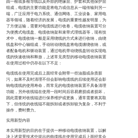
由一根或多根导线以及外部的绝缘层、护套和其他保护层
组成，电缆的主要功能是将电力或信息从一端传输到另一
端，广泛应用于电力系统、通信网络、工业设备、家用电
器等领域，随着经济的发展，电缆的重要性越发明显，为
了方便运输，需要对电缆线进行收卷，电缆收纳装置可分
为便携式电缆盘、电缆收纳架和束带式理线器等，现有技
术中，电缆收纳一般是采用绕线的方式来进行收纳，由绕
线盘和中心轴组成，手动转动绕线盘将电缆缠绕收纳，或
者配备电机和驱动装置，通过电机带动绕线盘转动实现电
缆的快速收纳和释放，上述常见类型的移动电缆收纳装置
在使用过程中仍存在以下不足：
电缆线在使用完成后上面经常会附带一些油脂或杂质脏
污，如果不及时清理不但会影响电缆线的后续使用还会影
响电缆线的使用寿命，而常见的电缆收纳装置不具备清理
功能，另外收线辊在使用一段时间后容易磨损或者损坏，
因此需要对收线辊进行保养维护或更换，通常需要将其取
下，但传统的收线辊不能拆卸或者拆卸较为复杂，不利于
操作，费时费力。
实用新型内容
本实用新型的目的在于提供一种移动电缆收纳装置，以解
决上述背景技术中提出的电缆线在使用完成后上面经常会