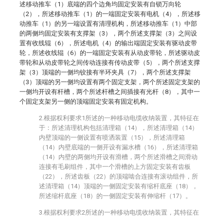
述移动推车（1）底端的四个边角均固定安装有自锁万向轮
（2），所述移动推车（1）的一端固定安装有电机（4），所述移
动推车（1）的另一端设置有清理机构，所述移动推车（1）中部
的两侧均固定安装有支撑架（3），两个所述支撑架（3）之间设
置有收线辊（6），所述电机（4）的输出端固定安装有驱动皮带
轮，所述收线辊（6）的一端固定安装有从动皮带轮，所述驱动皮
带轮和从动皮带轮之间传动连接有传动皮带（5），两个所述支撑
架（3）顶端的一侧均铰接有半环夹具（7），两个所述支撑架
（3）顶端的另一侧均设置有两个固定支架，两个所述固定支架的
一侧均开设有杆槽，两个所述杆槽之间插接有光杆（8），其中一
个固定支架另一侧的顶端固定安装有固定机构。
2.根据权利要求1所述的一种移动电缆收纳装置，其特征在
于：所述清理机构包括清理箱（14），所述清理箱（14）
内壁顶端的一侧设置有喷洒装置（15），所述清理箱
（14）内壁底端的一侧开设有漏水槽（16），所述清理箱
（14）内壁的两侧均开设有滑槽，两个所述滑槽之间滑动
连接有毛刷组件，其中一个滑槽的上方固定安装有齿板
（22），所述齿板（22）的顶端啮合连接有滚动组件，所
述清理箱（14）顶端的一侧固定安装有缩杆底座（18），
所述缩杆底座（18）的一侧固定安装有伸缩杆（17）。
3.根据权利要求2所述的一种移动电缆收纳装置，其特征在