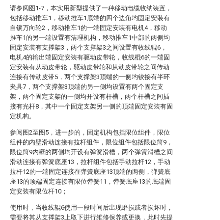
请参阅图1-7，本实用新型提供了一种移动电缆收纳装置，
包括移动推车1，移动推车1底端的四个边角均固定安装有
自锁万向轮2，移动推车1的一端固定安装有电机4，移动
推车1的另一端设置有清理机构，移动推车1中部的两侧均
固定安装有支撑架3，两个支撑架3之间设置有收线辊6，
电机4的输出端固定安装有驱动皮带轮，收线棍6的一端固
定安装有从动皮带轮，驱动皮带轮和从动皮带轮之间传动
连接有传动皮带5，两个支撑架3顶端的一侧均铰接有半环
夹具7，两个支撑架3顶端的另一侧均设置有两个固定支
架，两个固定支架的一侧均开设有杆槽，两个杆槽之间插
接有光杆8，其中一个固定支架另一侧的顶端固定安装有固
定机构。
参阅图2至图5，进一步的，固定机构包括限位组件，限位
组件的内壁滑动连接有拉杆组件，限位组件包括限位筒9，
限位筒9内壁的两侧均开设有弹簧滑槽，两个弹簧滑槽之间
滑动连接有弹簧底座13，拉杆组件包括手动拉杆12，手动
拉杆12的一端固定连接在弹簧底座13顶端的两侧，弹簧底
座13的顶端固定连接有限位弹簧11，弹簧底座13的底端固
定安装有限位杆10；
使用时，当收线辊6使用一段时间后出现磨损或者损坏时，
需要将其从支撑架3上取下进行维修保养或更换，此时先提