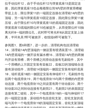
拉手动拉杆12，由于手动拉杆12与弹簧底座13是固定连
接，因此弹簧底座13也会顺着限位筒9内壁的弹簧滑槽被
带提上去，限位弹簧11的一端固定连接在清理箱14内壁的
顶端，另一端与弹簧底座13固定连接，因此限位弹簧11被
压缩，由于限位杆10与弹簧底座13的底端固定连接，因此
弹簧底座13底端的限位杆10也被提升，从而使限位杆10抽
离光杆8一端的限位孔，此时即可将光杆8从固定支架上抽
离，半环夹具7即可被掀开，收线辊6即可被取下。
参阅图1、图6和图7，进一步的，清理机构包括清理箱
14，清理箱14内壁顶端的一侧设置有喷洒装置15，清理箱
14内壁底端的一侧开设有漏水槽16，清理箱14内壁的两侧
均开设有滑槽，两个滑槽之间滑动连接有毛刷组件，其中
一个滑槽的上方固定安装有齿板22，齿板22的顶端啮合连
接有滚动组件，清理箱14顶端的一侧固定安装有缩杆底座
18，缩杆底座18的一侧固定安装有伸缩杆17，毛刷组件包
括两个电缆滑块19，两个电缆滑块19与两个滑槽的内壁滑
动连接，两个电缆滑块19之间设置有两个转动套20，两个
转动套20之间转动连接有毛刷筒21，毛刷筒21的表面固定
连接有第二链轮，其中一个电缆滑块19的一端与伸缩杆17
的一端固定连接，滚动组件包括齿轮支架，齿轮支架的底
端与其中一个电缆滑块19的顶端固定安装，齿轮支架顶端
的一侧转动连接有从动齿轮23，齿轮支架顶端的另一侧转