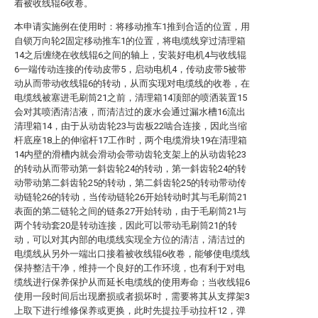
着被收线辊6收卷。
本申请实施例在使用时：将移动推车1推到合适的位置，用
自锁万向轮2固定移动推车1的位置，将电缆线穿过清理箱
14之后缠绕在收线辊6之间的轴上，安装好电机4与收线辊
6一端传动连接的传动皮带5，启动电机4，传动皮带5被带
动从而带动收线辊6的转动，从而实现对电缆线的收卷，在
电缆线被塞进毛刷筒21之前，清理箱14顶部的喷洒装置15
会对其喷洒清洁液，而清洁过的废水会通过漏水槽16流出
清理箱14，由于从动齿轮23与齿板22啮合连接，因此当缩
杆底座18上的伸缩杆17工作时，两个电缆滑块19在清理箱
14内壁的滑槽内就会滑动会带动齿轮支架上的从动齿轮23
的转动从而带动第一斜齿轮24的转动，第一斜齿轮24的转
动带动第二斜齿轮25的转动，第二斜齿轮25的转动带动传
动链轮26的转动，当传动链轮26开始转动时其与毛刷筒21
表面的第二链轮之间的链条27开始转动，由于毛刷筒21与
两个转动套20是转动连接，因此可以带动毛刷筒21的转
动，可以对其内部的电缆线实现全方位的清洁，清洁过的
电缆线从另外一端出口接着被收线辊6收卷，能够使电缆线
保持整洁干净，维持一个良好的工作环境，也有利于对电
缆线进行保养保护从而延长电缆线的使用寿命；当收线辊6
使用一段时间后出现磨损或者损坏时，需要将其从支撑架3
上取下进行维修保养或更换，此时先提拉手动拉杆12，弹