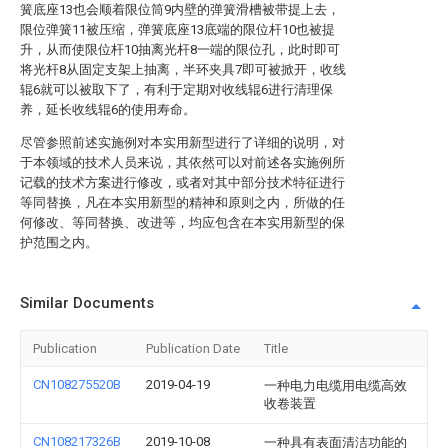
簧底座13也会顺着限位筒9内壁的弹簧滑槽被带提上去，
限位弹簧11被压缩，弹簧底座13底端的限位杆10也被提
升，从而使限位杆10抽离光杆8一端的限位孔，此时即可
将光杆8从固定支架上抽离，半环夹具7即可被掀开，收线
辊6就可以被取下了，有利于定期对收线辊6进行清理保
养，延长收线辊6的使用寿命。
尽管参照前述实施例对本实用新型进行了详细的说明，对
于本领域的技术人员来说，其依然可以对前述各实施例所
记载的技术方案进行修改，或者对其中部分技术特征进行
等同替换，凡在本实用新型的精神和原则之内，所做的任
何修改、等同替换、改进等，均应包含在本实用新型的保
护范围之内。
Similar Documents
Publication
Publication Date
Title
CN108275520B
2019-04-19
一种电力电缆用电缆高效
收卷装置
CN108217326B
2019-10-08
一种具有表面清洁功能的