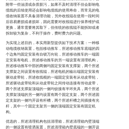
附带一些油渍或杂质脏污，如果不及时清理不但会影响电
缆线的后续使用还会影响电缆线的使用寿命，而常见的电
缆收纳装置不具备清理功能，另外收线辊在使用一段时间
后容易磨损或者损坏，因此需要对收线辊进行保养维护或
更换，通常需要将其取下，但传统的收线辊不能拆卸或者
拆卸较为复杂，不利于操作，费时费力的问题。
为实现上述目的，本实用新型提供如下技术方案：一种移
动电缆收纳装置，包括移动推车，所述移动推车底端的四
个边角均固定安装有自锁万向轮，所述移动推车的一端固
定安装有电机，所述移动推车的另一端设置有清理机构，
所述移动推车中部的两侧均固定安装有支撑架，两个所述
支撑架之间设置有收线辊，所述电机的输出端固定安装有
驱动皮带轮，所述收线棍的一端固定安装有从动皮带轮，
所述驱动皮带轮和从动皮带轮之间传动连接有传动皮带，
两个所述支撑架顶端的一侧均铰接有半环夹具，两个所述
支撑架顶端的另一侧均设置有两个固定支架，两个所述固
定支架的一侧均开设有杆槽，两个所述杆槽之间插接有光
杆，其中一个固定支架另一侧的顶端固定安装有固定机
构。
优选的，所述清理机构包括清理箱，所述清理箱内壁顶端
的一侧设置有喷洒装置，所述清理箱内壁底端的一侧开设