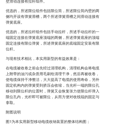
壁滑动连接有拉杆组件。
优选的，所述限位组件包括限位筒，所述限位筒内壁的两
侧均开设有弹簧滑槽，两个所述弹簧滑槽之间滑动连接有
弹簧底座。
优选的，所述拉杆组件包括手动拉杆，所述手动拉杆的一
端固定连接在弹簧底座顶端的两侧，所述弹簧底座的顶端
固定连接有限位弹簧，所述弹簧底座的底端固定安装有限
位杆。
与现有技术相比，本实用新型的有益效果是：
在电缆被收卷之前会先经过清理机构，清理机构会将电缆
上附带的油污或杂质用毛刷给清理干净，然后再被收卷，
使电缆保持干净整洁，大大提高了电缆的使用寿命，另外
固定机构内的弹簧受到挤压会收缩，当光杆一端的限位孔
移动到限位杆的位置时，弹簧又会恢复张力使限位杆弹入
限位孔内，光杆即可被限位，从而方便对收线辊的固定与
拿取。
附图说明
图1为本实用新型移动电缆收纳装置的整体结构图；