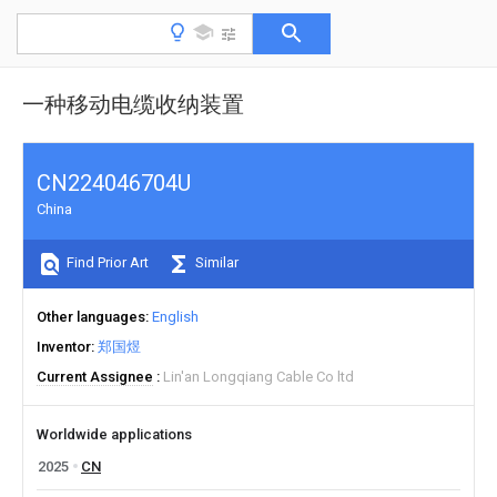
一种移动电缆收纳装置
CN224046704U
China
Find Prior Art
Similar
Other languages
English
Inventor
郑国煜
Current Assignee
Lin'an Longqiang Cable Co ltd
Worldwide applications
2025
CN