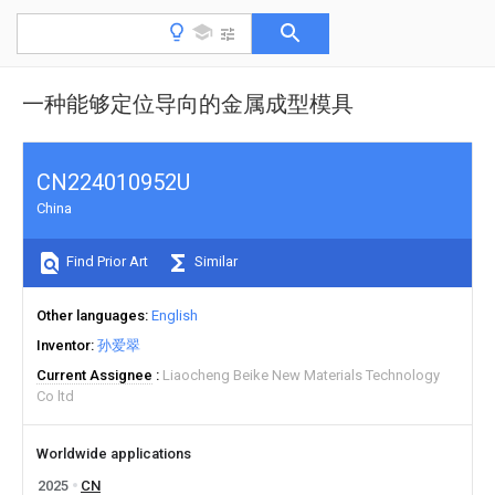
一种能够定位导向的金属成型模具
CN224010952U
China
Find Prior Art
Similar
Other languages
English
Inventor
孙爱翠
Current Assignee
Liaocheng Beike New Materials Technology
Co ltd
Worldwide applications
2025
CN