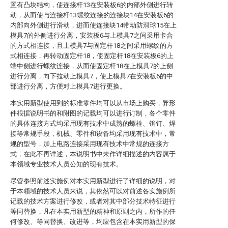
置有凸块结构，使连接杆13在安装板6的内部外侧进行转
动，从而使与连接杆13螺纹连接的连接块14在安装板6的
内部向外侧进行滑动，进而使连接块14带动防滑球15在上
模具7的外侧进行分离，安装板6与上模具7之间采用卡合
的方式相连接，且上模具7与固定杆18之间采用螺纹的方
式相连接，再转动固定杆18，使固定杆18在安装板6的上
端中侧进行螺纹连接，从而使固定杆18在上模具7的上侧
进行分离，向下拉动上模具7，使上模具7在安装板6的中
部进行分离，方便对上模具7进行更换。
本实用新型使用到的标准零件均可以从市场上购买，异形
件根据说明书的和附图的记载均可以进行订制，各个零件
的具体连接方式均采用现有技术中成熟的螺栓、铆钉、焊
接等常规手段，机械、零件和设备均采用现有技术中，常
规的型号，加上电路连接采用现有技术中常规的连接方
式，在此不再详述，本说明书中未作详细描述的内容属于
本领域专业技术人员公知的现有技术。
尽管参照前述实施例对本实用新型进行了详细的说明，对
于本领域的技术人员来说，其依然可以对前述各实施例所
记载的技术方案进行修改，或者对其中部分技术特征进行
等同替换，凡在本实用新型的精神和原则之内，所作的任
何修改、等同替换、改进等，均应包含在本实用新型的保