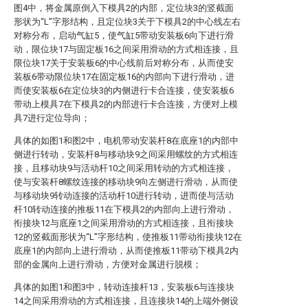
图4中，将金属原倒入下模具2的内部，定位块3的竖截面
形状为“L”字形结构，且定位块3关于下模具2的中心线左右
对称分布，启动气缸5，使气缸5带动安装板6向下进行滑
动，限位块17与固定板16之间采用滑动的方式相连接，且
限位块17关于安装板6的中心线前后对称分布，从而使安
装板6带动限位块17在固定板16的内部向下进行滑动，进
而使安装板6在定位块3的内侧进行卡合连接，使安装板6
带动上模具7在下模具2的内部进行卡合连接，方便对上模
具7进行定位导向；
具体的如图1和图2中，电机带动安装杆8在底座1的内部中
侧进行转动，安装杆8与移动块9之间采用螺纹的方式相连
接，且移动块9与活动杆10之间采用转动的方式相连接，
使与安装杆8螺纹连接的移动块9向左侧进行滑动，从而使
与移动块9转动连接的活动杆10进行转动，进而使与活动
杆10转动连接的推板11在下模具2的内部向上进行滑动，
衔接块12与底座1之间采用滑动的方式相连接，且衔接块
12的竖截面形状为“L”字形结构，使推板11带动衔接块12在
底座1的内部向上进行滑动，从而使推板11带动下模具2内
部的金属向上进行滑动，方便对金属进行脱模；
具体的如图1和图3中，转动连接杆13，安装板6与连接块
14之间采用滑动的方式相连接，且连接块14的上端外侧设