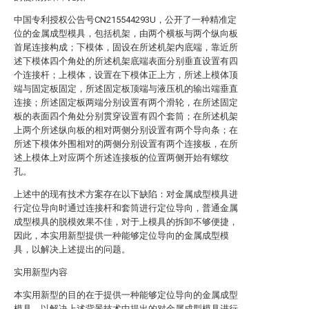
中国专利授权公告号CN215544293U，公开了一种精准定
位的金属成型模具，包括机架，由两个横板与两个纵向板
首尾连接构成；下模体，固设在所述机架内底端，靠近所
述下模体四个角处的所述机架底端表面分别垂直设置有四
个连接杆；上模体，设置在下模体正上方，所述上模体顶
端与固定板固定，所述固定板顶端与液压机的输出端垂直
连接；所述固定板两端分别设置有两个滑轮，在所述固定
板的表面四个角处分别贯穿设置有四个套筒；在所述机架
上两个所述纵向板的相对两侧分别设置有两个导向条；在
所述下模体外围相对的两侧分别设置有两个连接板，在所
述上模体上对应两个所述连接板的位置两侧开始有螺纹
孔。
上述中的现有技术方案存在以下缺陷：对金属成型模具进
行定位导向时通过连接杆和套筒进行定位导向，普通金属
成型模具的脱模效果不佳，对于上模具的拆卸不够便捷，
因此，本实用新型提供一种能够定位导向的金属成型模
具，以解决上述提出的问题。
实用新型内容
本实用新型的目的在于提供一种能够定位导向的金属成型
模具，以解决上述背景技术中提出的对金属成型模具进行