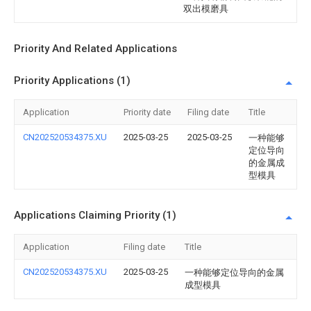
双出模磨具
Priority And Related Applications
Priority Applications (1)
Application
Priority date
Filing date
Title
CN202520534375.XU
2025-03-25
2025-03-25
一种能够
定位导向
的金属成
型模具
Applications Claiming Priority (1)
Application
Filing date
Title
CN202520534375.XU
2025-03-25
一种能够定位导向的金属
成型模具