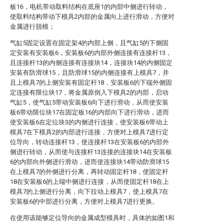
板16，电机带动取料结构在底座1的内部中侧进行转动，
使取料结构带动下模具2内部的金属向上进行滑动，方便对
金属进行脱模；
气缸5固定设置在固定架4的内部上侧，且气缸5的下侧固
定安装有安装板6，安装板6的内部外侧连接有连接杆13，
且连接杆13的内侧连接有连接块14，连接块14的内侧固定
安装有防滑球15，且防滑球15的内侧连接有上模具7，并
且上模具7的上侧安装有固定杆18，安装板6的下端外侧固
定连接有限位块17，将金属原倒入下模具2的内部，启动
气缸5，使气缸5带动安装板6向下进行滑动，从而使安装
板6带动限位块17在固定板16的内部向下进行滑动，进而
使安装板6在定位块3的内侧进行连接，使安装板6带动上
模具7在下模具2的内部进行连接，方便对上模具7进行定
位导向，转动连接杆13，使连接杆13在安装板6的内部外
侧进行转动，从而使与连接杆13连接的连接块14在安装板
6的内部向外侧进行滑动，进而使连接块14带动防滑球15
在上模具7的外侧进行分离，再转动固定杆18，使固定杆
18在安装板6的上端中侧进行连接，从而使固定杆18在上
模具7的上侧进行分离，向下拉动上模具7，使上模具7在
安装板6的中部进行分离，方便对上模具7进行更换。
在使用该能够定位导向的金属成型模具时，具体的如图1和