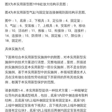
图3为本实用新型图1中B处放大结构示意图；
图4为本实用新型气缸与固定架连接侧视剖面结构示意图。
图中：1、底座；2、下模具；3、定位块；4、固定架；
5、气缸；6、安装板；7、上模具；8、安装杆；9、移动
块；10、活动杆；11、推板；12、衔接块；13、连接杆；
14、连接块；15、防滑球；16、固定板；17、限位块；
18、固定杆。
具体实施方式
下面将结合本实用新型实施例中的附图，对本实用新型实
施例中的技术方案进行清楚、完整地描述，显然，所描述
的实施例仅仅是本实用新型一部分实施例，而不是全部的
实施例。基于本实用新型中的实施例，本领域普通技术人
员在没有做出创造性劳动前提下所获得的所有其他实施
例，都属于本实用新型保护的范围。
请参阅图1-4，本实用新型提供一种技术方案：一种能够定
位导向的金属成型模具，包括，底座1内部中侧连接有取料
结构，且底座1的上端外侧固定安装有固定架4，底座1的
上端中侧固定安装有下模具2，且下模具2的上端外侧固定
连接有定位块3，底座1的上端前后两侧均固定安装有固定