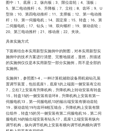
图中：1、底座；2、纵向板；3、限位齿轮；4、顶板；
5、第二电动推杆；6、升降板；7、立柱；8、齿环；9、U
型块；10、第四电动推杆；11、支撑板；12、第一电动推
杆；13、第一伺服电机；14、固定座；15、转盘；16、第
二伺服电机；17、钻头；18、双向螺杆；19、驱动齿轮；
20、第三电动推杆；21、移动座；22、夹块。
具体实施方式
下面将结合本实用新型实施例中的附图，对本实用新型实
施例中的技术方案进行清楚、完整地描述，显然，所描述
的实施例仅仅是本实用新型一部分实施例，而不是全部的
实施例。
实施例1，参照图1-4，一种计算机辅助设备用机箱钻孔装
置调节装置，包括底座1，底座1的上端面一侧安装有立柱
7，立柱7上安装有升降机构，升降机构上转动安装有转盘
15，转盘15的一侧安装有齿环8，升降机构上安装有第一
伺服电机13，第一伺服电机13的输出端安装有驱动齿轮
19，驱动齿轮19与齿环8相互啮合，升降机构上安装有限
位组件，转盘15的另一侧安装有第二伺服电机16，第二伺
服电机16的输出端安装有钻头17，底座1上端安装有纵向
调节机构，纵向调节机构上安装有横向调节机构横向调节
机构上安装有夹持组件。