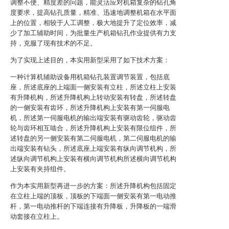
调整不便、精度差的问题，能灵活应对机箱复杂的钻孔角
度要求，提高钻孔质量，精准、迅速地调整机箱在水平面
上的位置，相较于人工调整，极大地提升了定位效率，减
少了加工辅助时间，为批量生产机箱钻孔作业提供有力支
持，克服了现有技术的不足。
为了实现上述目的，本实用新型采用了如下技术方案：
一种计算机辅助设备用机箱钻孔装置调节装置，包括底
座，所述底座的上端面一侧安装有立柱，所述立柱上安装
有升降机构，所述升降机构上转动安装有转盘，所述转盘
的一侧安装有齿环，所述升降机构上安装有第一伺服电
机，所述第一伺服电机的输出端安装有驱动齿轮，驱动齿
轮与齿环相互啮合，所述升降机构上安装有限位组件，所
述转盘的另一侧安装有第二伺服电机，第二伺服电机的输
出端安装有钻头，所述底座上端安装有纵向调节机构，所
述纵向调节机构上安装有横向调节机构所述横向调节机构
上安装有夹持组件。
作为本实用新型再进一步的方案：所述升降机构包括固定
在立柱上端的顶板，顶板的下端面一侧安装有第一电动推
杆，第一电动推杆的下端连接有升降板，升降板的一端滑
动套接在立柱上。