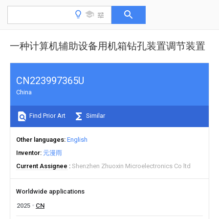
一种计算机辅助设备用机箱钻孔装置调节装置
CN223997365U
China
Find Prior Art
Similar
Other languages
English
Inventor
元漫雨
Current Assignee
Shenzhen Zhuoxin Microelectronics Co ltd
Worldwide applications
2025
CN