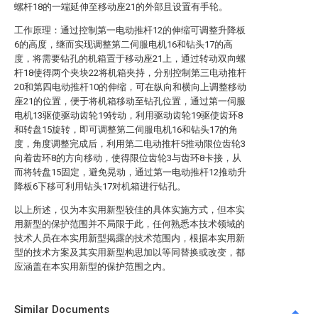
螺杆18的一端延伸至移动座21的外部且设置有手轮。
工作原理：通过控制第一电动推杆12的伸缩可调整升降板
6的高度，继而实现调整第二伺服电机16和钻头17的高
度，将需要钻孔的机箱置于移动座21上，通过转动双向螺
杆18使得两个夹块22将机箱夹持，分别控制第三电动推杆
20和第四电动推杆10的伸缩，可在纵向和横向上调整移动
座21的位置，便于将机箱移动至钻孔位置，通过第一伺服
电机13驱使驱动齿轮19转动，利用驱动齿轮19驱使齿环8
和转盘15旋转，即可调整第二伺服电机16和钻头17的角
度，角度调整完成后，利用第二电动推杆5推动限位齿轮3
向着齿环8的方向移动，使得限位齿轮3与齿环8卡接，从
而将转盘15固定，避免晃动，通过第一电动推杆12推动升
降板6下移可利用钻头17对机箱进行钻孔。
以上所述，仅为本实用新型较佳的具体实施方式，但本实
用新型的保护范围并不局限于此，任何熟悉本技术领域的
技术人员在本实用新型揭露的技术范围内，根据本实用新
型的技术方案及其实用新型构思加以等同替换或改变，都
应涵盖在本实用新型的保护范围之内。
Similar Documents