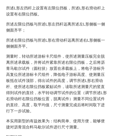
所述L形左挡杆上设置有左限位挡板，所述L形右滑动杆上
设置有右限位挡板。
所述左限位挡板与所述L形左挡杆远离所述左L形侧板一侧
侧面齐平；
所述右限位挡板与所述L形右滑动杆远离所述右L形侧板一
侧侧面齐平。
测量时，转动所述游标卡尺组件，使所述测量压板完全脱
离所述承载板，并将试件紧靠所述右限位挡板，之后将沥
青马歇尔试件（圆柱状）放置在承载板上，将电子游标升
高复位所述游标卡尺组件，降低电子游标高度、使测量压
板抵在试件顶部，得出试件的高度，调节所述L形右滑动
杆、使所述右限位挡板紧贴试件，读取所述测量尺的竖直
得到试件的直径，水平转动调节试件的位置（调节所述L形
右滑动杆右限位挡板位置，脱离试件）测量不同位置试件
的直径、高度，取平均值，尺寸测量完成后将时间取下进
行下一步试验。
本实用新型的有益效果为：结构简单、使用方便，能够便
捷对沥青混合料马歇尔试件进行尺寸测量。