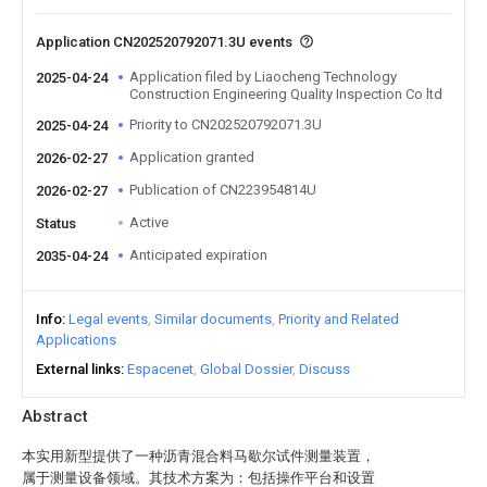
Application CN202520792071.3U events
Application filed by Liaocheng Technology
2025-04-24
Construction Engineering Quality Inspection Co ltd
Priority to CN202520792071.3U
2025-04-24
Application granted
2026-02-27
Publication of CN223954814U
2026-02-27
Active
Status
Anticipated expiration
2035-04-24
Info
Legal events
Similar documents
Priority and Related
Applications
External links
Espacenet
Global Dossier
Discuss
Abstract
本实用新型提供了一种沥青混合料马歇尔试件测量装置，
属于测量设备领域。其技术方案为：包括操作平台和设置