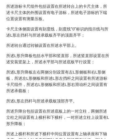
所述游标卡尺组件包括设置在所述转台上的卡尺主体，所
述卡尺主体的外围设置有电子游标，所述电子游标的下端
位置设置有测量压板。
卡尺主体侧面设置有刻度线，刻度线“0”标识的指示线与所
述L形左挡杆与所述承载板齐平的顶面齐平；
所述转台通过转轴设置在所述水平部上。
所述L形升降板包括水平部和竖直部，所述竖直部设置在所
述安装竖架上，所述水平部与所述底板平行设置；
所述L形升降板左右两侧分别设置有左L形侧板和右L形侧
板，所述左L形侧板和所述L形左挡杆之间设置有所述游标
卡尺组件，所述右L形侧板和所述L形右滑动杆之间设置有
所述承载板；
所述L形左挡杆与所述承载板顶部齐平。
所述升降台包括设置在所述底板上的一对立柱，两侧所述
立柱之间设置有上横杆和下横杆，一对所述立柱上设置有L
形升降板；
所述上横杆和所述下横杆中间位置设置有上轴承座和下轴