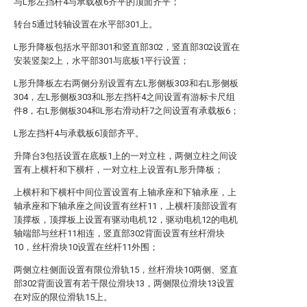
与L形左挡杆4与承载板6齐平的顶面齐平；
转台5通过转轴设置在水平部301上。
L形升降板包括水平部301和竖直部302，竖直部302设置在
安装竖架2上，水平部301与底板1平行设置；
L形升降板左右两侧分别设置有左L形侧板303和右L形侧板
304，左L形侧板303和L形左挡杆4之间设置有游标卡尺组
件8，右L形侧板304和L形右滑动杆7之间设置有承载板6；
L形左挡杆4与承载板6顶部齐平。
升降台3包括设置在底板1上的一对立柱，两侧立柱之间设
置有上横杆和下横杆，一对立柱上设置有L形升降板；
上横杆和下横杆中间位置设置有上轴承座和下轴承座，上
轴承座和下轴承座之间设置有丝杆11，上横杆顶部设置有
顶撑板，顶撑板上设置有驱动电机12，驱动电机12的电机
轴端部与丝杆11相连，竖直部302背面设置有丝杆滑块
10，丝杆滑块10设置在丝杆11外围；
两侧立柱侧面设置有限位滑轨15，丝杆滑块10两侧、竖直
部302背面设置有若干限位滑块13，两侧限位滑块13设置
在对应的限位滑轨15上。