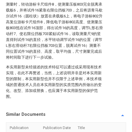
测量时，转动游标卡尺组件8，使测量压板803完全脱离承
载板6，并将试件16紧靠右限位挡板703，之后将沥青马歇
尔试件16（圆柱状）放置在承载板6上，将电子游标802升
高复位游标卡尺组件8，降低电子游标802高度、使测量压
板803抵在试件16顶部，得出试件16的高度，调节L形右滑
动杆7、使右限位挡板703紧贴试件16，读取测量尺9的竖
直得到试件16的直径，水平转动调节试件16的位置（调节
L形右滑动杆7右限位挡板703位置，脱离试件16）测量不
同位置试件16的直径、高度，取平均值，尺寸测量完成后
将时间取下进行下一步试验。
本实用新型未经描述的技术特征可以通过或采用现有技术
实现，在此不再赘述，当然，上述说明并非是对本实用新
型的限制，本实用新型也并不仅限于上述举例，本技术领
域的普通技术人员在本实用新型的实质范围内所做出的变
化、改型、添加或替换，也应属于本实用新型的保护范
围。
Similar Documents
Publication
Publication Date
Title