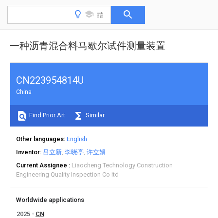
一种沥青混合料马歇尔试件测量装置
CN223954814U
China
Find Prior Art
Similar
Other languages
English
Inventor
吕立新
李晓亭
许立娟
Current Assignee
Liaocheng Technology Construction
Engineering Quality Inspection Co ltd
Worldwide applications
2025
CN