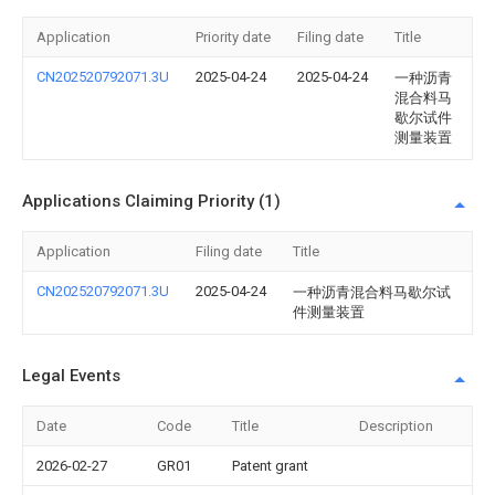
Application
Priority date
Filing date
Title
CN202520792071.3U
2025-04-24
2025-04-24
一种沥青
混合料马
歇尔试件
测量装置
Applications Claiming Priority (1)
Application
Filing date
Title
CN202520792071.3U
2025-04-24
一种沥青混合料马歇尔试
件测量装置
Legal Events
Date
Code
Title
Description
2026-02-27
GR01
Patent grant