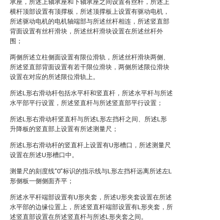
承座，所述上轴承座和下轴承座之间设置有丝杆，所述上
横杆顶部设置有顶撑板，所述顶撑板上设置有驱动电机，
所述驱动电机的电机轴端部与所述丝杆相连，所述竖直部
背面设置有丝杆滑块，所述丝杆滑块设置在所述丝杆外
围；
两侧所述立柱侧面设置有限位滑轨，所述丝杆滑块两侧、
所述竖直部背面设置有若干限位滑块，两侧所述限位滑块
设置在对应的所述限位滑轨上。
所述L形右滑动杆包括水平杆和竖直杆，所述水平杆与所述
水平部平行设置，所述竖直杆与所述竖直部平行设置；
所述L形右滑动杆竖直杆与所述L形左挡杆之间、所述L形
升降板的竖直部上设置有所述测量尺；
所述L形右滑动杆的竖直杆上设置有U形槽口，所述测量尺
设置在所述U形槽口中。
测量尺的刻度线“0”标识的指示线与L形左挡杆远离所述左L
形侧板一侧侧面齐平；
所述水平杆端部设置有U形夹套，所述U形夹套设置在所述
水平部的边缘位置上，所述竖直杆端部设置有L形夹套，所
述竖直部设置在所述竖直杆与所述L形夹套之间。