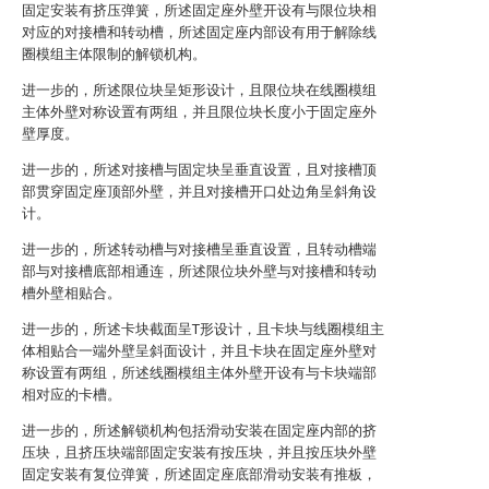
固定安装有挤压弹簧，所述固定座外壁开设有与限位块相
对应的对接槽和转动槽，所述固定座内部设有用于解除线
圈模组主体限制的解锁机构。
进一步的，所述限位块呈矩形设计，且限位块在线圈模组
主体外壁对称设置有两组，并且限位块长度小于固定座外
壁厚度。
进一步的，所述对接槽与固定块呈垂直设置，且对接槽顶
部贯穿固定座顶部外壁，并且对接槽开口处边角呈斜角设
计。
进一步的，所述转动槽与对接槽呈垂直设置，且转动槽端
部与对接槽底部相通连，所述限位块外壁与对接槽和转动
槽外壁相贴合。
进一步的，所述卡块截面呈T形设计，且卡块与线圈模组主
体相贴合一端外壁呈斜面设计，并且卡块在固定座外壁对
称设置有两组，所述线圈模组主体外壁开设有与卡块端部
相对应的卡槽。
进一步的，所述解锁机构包括滑动安装在固定座内部的挤
压块，且挤压块端部固定安装有按压块，并且按压块外壁
固定安装有复位弹簧，所述固定座底部滑动安装有推板，