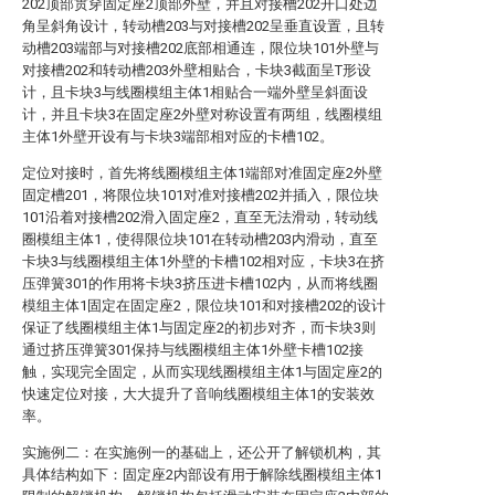
202顶部贯穿固定座2顶部外壁，并且对接槽202开口处边
角呈斜角设计，转动槽203与对接槽202呈垂直设置，且转
动槽203端部与对接槽202底部相通连，限位块101外壁与
对接槽202和转动槽203外壁相贴合，卡块3截面呈T形设
计，且卡块3与线圈模组主体1相贴合一端外壁呈斜面设
计，并且卡块3在固定座2外壁对称设置有两组，线圈模组
主体1外壁开设有与卡块3端部相对应的卡槽102。
定位对接时，首先将线圈模组主体1端部对准固定座2外壁
固定槽201，将限位块101对准对接槽202并插入，限位块
101沿着对接槽202滑入固定座2，直至无法滑动，转动线
圈模组主体1，使得限位块101在转动槽203内滑动，直至
卡块3与线圈模组主体1外壁的卡槽102相对应，卡块3在挤
压弹簧301的作用将卡块3挤压进卡槽102内，从而将线圈
模组主体1固定在固定座2，限位块101和对接槽202的设计
保证了线圈模组主体1与固定座2的初步对齐，而卡块3则
通过挤压弹簧301保持与线圈模组主体1外壁卡槽102接
触，实现完全固定，从而实现线圈模组主体1与固定座2的
快速定位对接，大大提升了音响线圈模组主体1的安装效
率。
实施例二：在实施例一的基础上，还公开了解锁机构，其
具体结构如下：固定座2内部设有用于解除线圈模组主体1