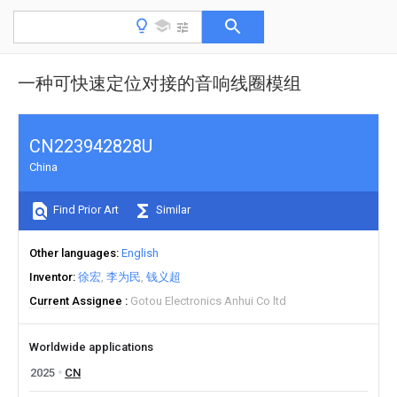
一种可快速定位对接的音响线圈模组
CN223942828U
China
Find Prior Art
Similar
Other languages
English
Inventor
徐宏
李为民
钱义超
Current Assignee
Gotou Electronics Anhui Co ltd
Worldwide applications
2025
CN