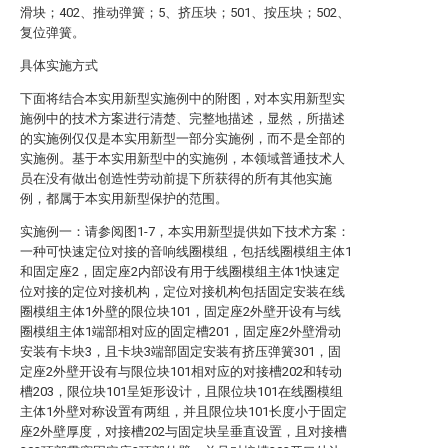
滑块；402、推动弹簧；5、挤压块；501、按压块；502、
复位弹簧。
具体实施方式
下面将结合本实用新型实施例中的附图，对本实用新型实
施例中的技术方案进行清楚、完整地描述，显然，所描述
的实施例仅仅是本实用新型一部分实施例，而不是全部的
实施例。基于本实用新型中的实施例，本领域普通技术人
员在没有做出创造性劳动前提下所获得的所有其他实施
例，都属于本实用新型保护的范围。
实施例一：请参阅图1-7，本实用新型提供如下技术方案：
一种可快速定位对接的音响线圈模组，包括线圈模组主体1
和固定座2，固定座2内部设有用于线圈模组主体1快速定
位对接的定位对接机构，定位对接机构包括固定安装在线
圈模组主体1外壁的限位块101，固定座2外壁开设有与线
圈模组主体1端部相对应的固定槽201，固定座2外壁滑动
安装有卡块3，且卡块3端部固定安装有挤压弹簧301，固
定座2外壁开设有与限位块101相对应的对接槽202和转动
槽203，限位块101呈矩形设计，且限位块101在线圈模组
主体1外壁对称设置有两组，并且限位块101长度小于固定
座2外壁厚度，对接槽202与固定块呈垂直设置，且对接槽