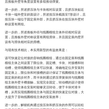
且推板外壁等角度设置有多组推动弹簧。
进一步的，所述挤压块与卡块相对应设置，且挤压块贴近
卡块一端外壁呈斜面设计，所述按压块截面呈T形设计，且
按压块一端位于固定座外部，并且挤压块在按压块外壁对
称设置有两组。
进一步的，所述推板外径与线圈模组主体外径相对应设
置，且推板外壁对称设置有两组滑块，并且固定座内壁开
设有与滑块相对应的滑槽。
与现有技术相比，本实用新型的有益效果是：
该可快速定位对接的音响线圈模组，通过在固定座和线圈
模组主体之间设置了限位块、固定槽、卡块、对接槽和转
动槽，使得线圈模组主体可以快速、准确地定位并安装到
固定座上，限位块和对接槽的设计保证了线圈模组主体与
固定座的初步对齐，而卡块则通过挤压弹簧保持与线圈模
组主体外壁卡槽接触，实现完全固定，转动槽的设计使得
线圈模组主体在安装时能够灵活转动，便于卡块对准卡
槽，从而实现线圈模组主体与固定座的快速定位对接，大
大提升了音响线圈模组主体的安装效率；
进一步的，解锁机构通过按压块和挤压块的作用可以轻松