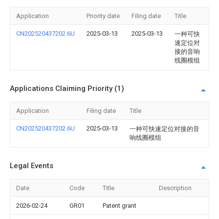
Application
Priority date
Filing date
Title
CN202520437202.6U
2025-03-13
2025-03-13
一种可快
速定位对
接的音响
线圈模组
Applications Claiming Priority (1)
Application
Filing date
Title
CN202520437202.6U
2025-03-13
一种可快速定位对接的音
响线圈模组
Legal Events
Date
Code
Title
Description
2026-02-24
GR01
Patent grant