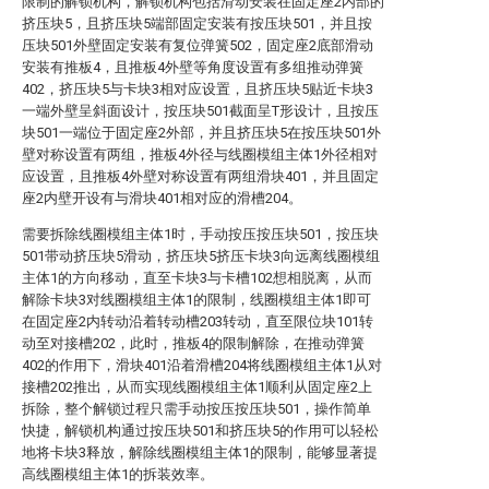
限制的解锁机构，解锁机构包括滑动安装在固定座2内部的
挤压块5，且挤压块5端部固定安装有按压块501，并且按
压块501外壁固定安装有复位弹簧502，固定座2底部滑动
安装有推板4，且推板4外壁等角度设置有多组推动弹簧
402，挤压块5与卡块3相对应设置，且挤压块5贴近卡块3
一端外壁呈斜面设计，按压块501截面呈T形设计，且按压
块501一端位于固定座2外部，并且挤压块5在按压块501外
壁对称设置有两组，推板4外径与线圈模组主体1外径相对
应设置，且推板4外壁对称设置有两组滑块401，并且固定
座2内壁开设有与滑块401相对应的滑槽204。
需要拆除线圈模组主体1时，手动按压按压块501，按压块
501带动挤压块5滑动，挤压块5挤压卡块3向远离线圈模组
主体1的方向移动，直至卡块3与卡槽102想相脱离，从而
解除卡块3对线圈模组主体1的限制，线圈模组主体1即可
在固定座2内转动沿着转动槽203转动，直至限位块101转
动至对接槽202，此时，推板4的限制解除，在推动弹簧
402的作用下，滑块401沿着滑槽204将线圈模组主体1从对
接槽202推出，从而实现线圈模组主体1顺利从固定座2上
拆除，整个解锁过程只需手动按压按压块501，操作简单
快捷，解锁机构通过按压块501和挤压块5的作用可以轻松
地将卡块3释放，解除线圈模组主体1的限制，能够显著提
高线圈模组主体1的拆装效率。