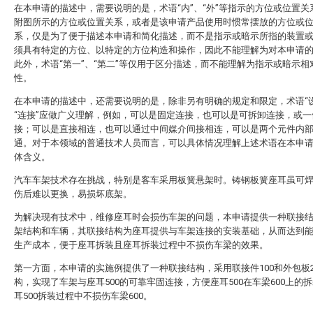
在本申请的描述中，需要说明的是，术语“内”、“外”等指示的方位或位置关
附图所示的方位或位置关系，或者是该申请产品使用时惯常摆放的方位或
系，仅是为了便于描述本申请和简化描述，而不是指示或暗示所指的装置
须具有特定的方位、以特定的方位构造和操作，因此不能理解为对本申请
此外，术语“第一”、“第二”等仅用于区分描述，而不能理解为指示或暗示相
性。
在本申请的描述中，还需要说明的是，除非另有明确的规定和限定，术语“设
“连接”应做广义理解，例如，可以是固定连接，也可以是可拆卸连接，或一
接；可以是直接相连，也可以通过中间媒介间接相连，可以是两个元件内
通。对于本领域的普通技术人员而言，可以具体情况理解上述术语在本申
体含义。
汽车车架技术存在挑战，特别是客车采用板簧悬架时。铸钢板簧座耳虽可
伤后难以更换，易损坏底架。
为解决现有技术中，维修座耳时会损伤车架的问题，本申请提供一种联接
架结构和车辆，其联接结构为座耳提供与车架连接的安装基础，从而达到
生产成本，便于座耳拆装且座耳拆装过程中不损伤车梁的效果。
第一方面，本申请的实施例提供了一种联接结构，采用联接件100和外包板2
构，实现了车架与座耳500的可靠牢固连接，方便座耳500在车梁600上的
耳500拆装过程中不损伤车梁600。