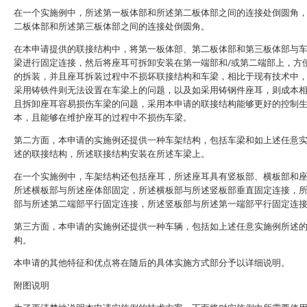
在一个实施例中，所述第一板体部和所述第二板体部之间的连接处倒圆角
二板体部和所述第三板体部之间的连接处倒圆角。
在本申请提供的联接结构中，将第一板体部、第二板体部和第三板体部与
梁进行固定连接，然后将座耳可拆卸安装在第一端部和/或第二端部上，方
的拆装，并且座耳拆装过程中不损坏联接结构和车梁，相比于现有技术中
采用铸铁件则无法设置在车梁上的问题，以及如采用铸钢件座耳，则成本
且拆卸座耳容易损伤车梁的问题，采用本申请的联接结构能够更好的控制
本，且能够在维护座耳的过程中不损伤车梁。
第二方面，本申请的实施例还提供一种车架结构，包括车梁和如上述任意
述的联接结构，所述联接结构安装在所述车梁上。
在一个实施例中，车架结构还包括座耳，所述座耳具有竖板部、横板部和
所述横板部与所述座体部固定，所述横板部与所述竖板部垂直固定连接，
部与所述第二端部平行固定连接，所述竖板部与所述第一端部平行固定连
第三方面，本申请的实施例还提供一种车辆，包括如上述任意实施例所述
构。
本申请的其他特征和优点将在随后的具体实施方式部分予以详细说明。
附图说明