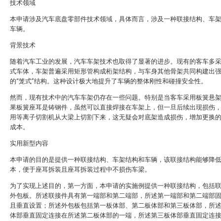
技术领域
本申请涉及汽车底盘零部件技术领域，具体而言，涉及一种联接结构、车
车辆。
背景技术
随着汽车工业的发展，汽车车架技术也取得了显著的进步。现有的客车多
式车体，车架普遍采用矩形管构成桁架结构，与车身其他骨架共同构建出
的“笼式”结构。这种设计极大地提升了车辆的整体刚性和碰撞安全性。
然而，现有技术中的汽车车架仍存在一些问题。特别是当客车采用板簧悬
果板簧座耳是铸钢件，虽然可以直接焊接在车架上，但一旦后续出现损伤
用等离子切割机从大梁上切割下来，这无疑会对底架造成损伤，增加更换
成本。
实用新型内容
本申请的目的是提供一种联接结构、车架结构和车辆，该联接结构能够降
本，便于座耳拆装且座耳拆装过程中不损伤车梁。
为了实现上述目的，第一方面，本申请的实施例提供一种联接结构，包括
外包板。所述联接件具有第一端部和第二端部，所述第一端部和第二端部
且垂直设置；所述外包板包括第一板体部、第二板体部和第三板体部，所
体部垂直固定连接在所述第二板体部的一端，所述第三板体部垂直固定连