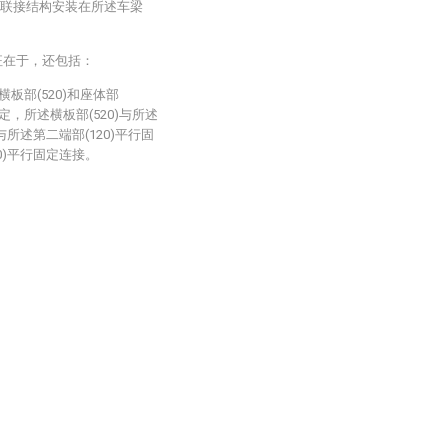
述联接结构安装在所述车梁
征在于，还包括：
、横板部(520)和座体部
)固定，所述横板部(520)与所述
与所述第二端部(120)平行固
10)平行固定连接。