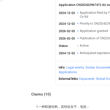
Application CN202422967472.6U e
Application filed by
2024-12-02
Co ltd
Priority to CN202422
2024-12-02
Application granted
2026-02-03
Publication of CN22
2026-02-03
Active
Status
Anticipated expiratio
2034-12-02
Info
Legal events
Similar documen
Applications
External links
Espacenet
Global Do
Claims
(10)
1.一种联接结构，其特征在于，包括：