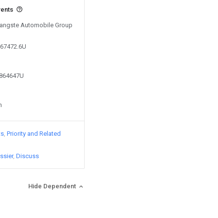
vents
 Yangste Automobile Group
967472.6U
3864647U
n
ts
Priority and Related
ssier
Discuss
Hide Dependent