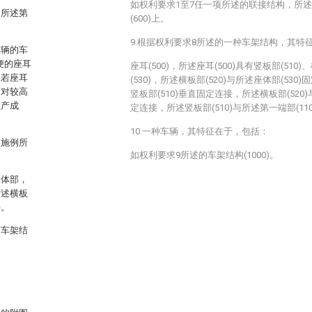
如权利要求1至7任一项所述的联接结构，所
，所述第
(600)上。
9.根据权利要求8所述的一种车架结构，其特
车辆的车
便的座耳
座耳(500)，所述座耳(500)具有竖板部(510)
，若座耳
(530)，所述横板部(520)与所述座体部(530
相对较高
竖板部(510)垂直固定连接，所述横板部(520)
生产成
定连接，所述竖板部(510)与所述第一端部(1
10.一种车辆，其特征在于，包括：
实施例所
如权利要求9所述的车架结构(1000)。
座体部，
所述横板
接。
的车架结