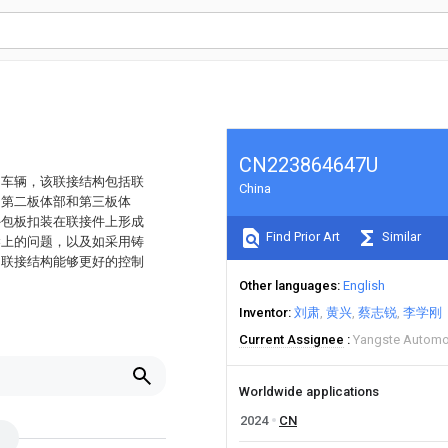
CN223864647U
和车辆，该联接结构包括联
China
、第二板体部和第三板体
外包板扣装在联接件上形成
Find Prior Art
Similar
梁上的问题，以及如采用铸
的联接结构能够更好的控制
Other languages
English
Inventor
刘肃
黄兴
蔡志锐
李学刚
Current Assignee
Yangste Automob
Worldwide applications
2024
CN