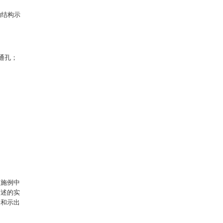
的结构示
合通孔；
实施例中
描述的实
述和示出