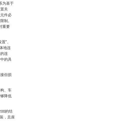
系为基于
位置关
或元件必
的限制。
对重要
置”、
体地连
部的连
请中的具
焊接但损
结构、车
能够降低
00的结
拆装，且座