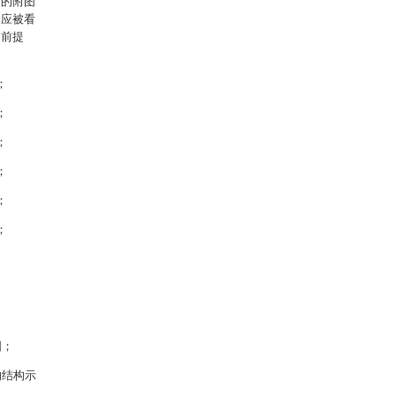
用的附图
不应被看
的前提
；
；
；
；
；
；
图；
的结构示