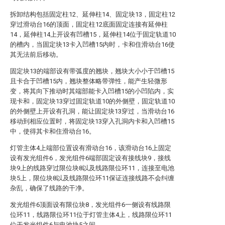
拆卸结构包括固定柱12、延伸柱14、固定块13，固定柱12
穿过滑动台16的顶面，固定柱12底面固定连接有延伸柱
14，延伸柱14上开设有凹槽15，延伸柱14位于固定轨道10
的槽内，当固定块13卡入凹槽15内时，卡和住滑动台16使
其无法前后移动。
固定块13的端部设有带弧度的翘块，翘块大小小于凹槽15
且卡合于凹槽15内，翘块整体略带弹性，能产生轻微形
变，将其向下推动时其端部能卡入凹槽15的小凹陷内，实
现卡和，固定块13穿过固定轨道10的外侧壁，固定轨道10
的外侧壁上开设有孔洞，能让固定块13穿过，当滑动台16
移动到相应位置时，将固定块13穿入孔洞内卡和入凹槽15
中，使得其卡和住滑动台16。
灯管主体4上端部位置设有滑动台16，该滑动台16上固定
设有发光组件6，发光组件6端部固定设有接线块9，接线
块9上的线路穿过限位块8以及线路限位环11，连接至电池
块5上，限位块8以及线路限位环11保证连接线路不会纠缠
杂乱，确保了线路的干净。
发光组件6顶面设有限位块8，发光组件6一侧设有线路限
位环11，线路限位环11位于灯管主体4上，线路限位环11
位于发光组件6与电池块5之间。