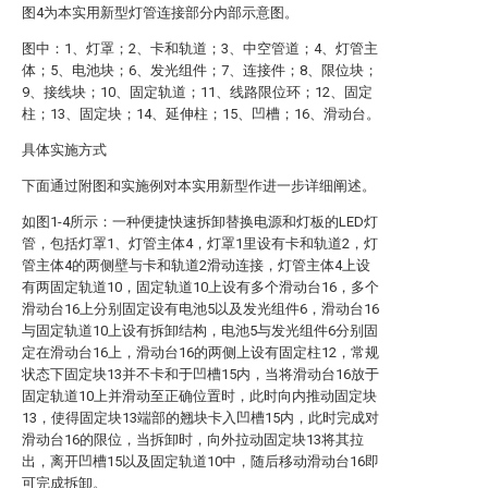
图4为本实用新型灯管连接部分内部示意图。
图中：1、灯罩；2、卡和轨道；3、中空管道；4、灯管主
体；5、电池块；6、发光组件；7、连接件；8、限位块；
9、接线块；10、固定轨道；11、线路限位环；12、固定
柱；13、固定块；14、延伸柱；15、凹槽；16、滑动台。
具体实施方式
下面通过附图和实施例对本实用新型作进一步详细阐述。
如图1-4所示：一种便捷快速拆卸替换电源和灯板的LED灯
管，包括灯罩1、灯管主体4，灯罩1里设有卡和轨道2，灯
管主体4的两侧壁与卡和轨道2滑动连接，灯管主体4上设
有两固定轨道10，固定轨道10上设有多个滑动台16，多个
滑动台16上分别固定设有电池5以及发光组件6，滑动台16
与固定轨道10上设有拆卸结构，电池5与发光组件6分别固
定在滑动台16上，滑动台16的两侧上设有固定柱12，常规
状态下固定块13并不卡和于凹槽15内，当将滑动台16放于
固定轨道10上并滑动至正确位置时，此时向内推动固定块
13，使得固定块13端部的翘块卡入凹槽15内，此时完成对
滑动台16的限位，当拆卸时，向外拉动固定块13将其拉
出，离开凹槽15以及固定轨道10中，随后移动滑动台16即
可完成拆卸。