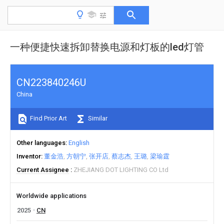
一种便捷快速拆卸替换电源和灯板的led灯管
CN223840246U
China
Find Prior Art
Similar
Other languages
English
Inventor
董金浩
方朝宁
张开店
蔡志杰
王璐
梁瑜霆
Current Assignee
ZHEJIANG DOT LIGHTING CO Ltd
Worldwide applications
2025
CN