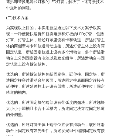
速拆卸替换电源和灯板的LED灯管，解决了上述背景技术
中提出的问题。
(二)技术方案
为实现以上目的，本实用新型通过以下技术方案予以实
现：一种便捷快速拆卸替换电源和灯板的LED灯管，包括
灯罩、灯管主体，所述灯罩里设有卡和轨道，所述灯管主
体的两侧壁与卡和轨道滑动连接，所述灯管主体上设有两
固定轨道，所述固定轨道上设有多个滑动台，多个所述滑
动台上分别固定设有电池以及发光组件，所述滑动台与固
定轨道上设有拆卸结构。
优选的，所述拆卸结构包括固定柱、延伸柱、固定块，所
述固定柱穿过滑动台的顶面，所述固定柱底面固定连接有
延伸柱，所述延伸柱上开设有凹槽，所述延伸柱位于固定
轨道的槽内。
优选的，所述固定块的端部设有带弧度的翘块，所述翘块
大小小于凹槽且卡合于凹槽内，所述固定块穿过固定轨道
的外侧壁。
优选的，所述灯管主体上端部位置设有滑动台，该所述滑
动台上固定设有发光组件，所述发光组件端部固定设有接