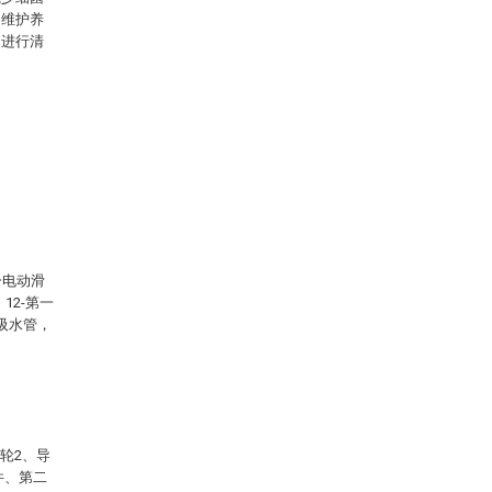
，维护养
物进行清
一电动滑
12-第一
二吸水管，
轮2、导
件、第二