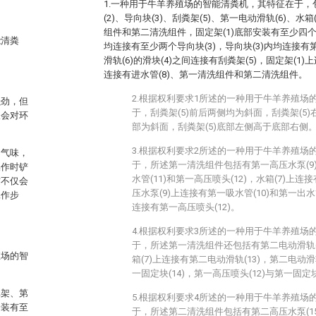
1.一种用于牛羊养殖场的智能清粪机，其特征在于，包
(2)、导向块(3)、刮粪架(5)、第一电动滑轨(6)、水箱
组件和第二清洗组件，固定架(1)底部安装有至少四个移
能清粪
均连接有至少两个导向块(3)，导向块(3)内均连接有
滑轨(6)的滑块(4)之间连接有刮粪架(5)，固定架(1)上
连接有进水管(8)、第一清洗组件和第二清洗组件。
2.根据权利要求1所述的一种用于牛羊养殖场
强劲，但
于，刮粪架(5)前后两侧均为斜面，刮粪架(5)
仅会对环
部为斜面，刮粪架(5)底部左侧高于底部右侧
3.根据权利要求2所述的一种用于牛羊养殖场
的气味，
于，所述第一清洗组件包括有第一高压水泵(9)
操作时铲
水管(11)和第一高压喷头(12)，水箱(7)上连
这不仅会
压水泵(9)上连接有第一吸水管(10)和第一出水管
工作步
连接有第一高压喷头(12)。
4.根据权利要求3所述的一种用于牛羊养殖场
于，所述第一清洗组件还包括有第二电动滑轨(1
殖场的智
箱(7)上连接有第二电动滑轨(13)，第二电动滑轨
一固定块(14)，第一高压喷头(12)与第一固定
粪架、第
5.根据权利要求4所述的一种用于牛羊养殖场
安装有至
于，所述第二清洗组件包括有第二高压水泵(15