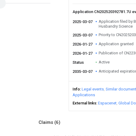
Application CN202520392781.7U e
Application filed by 
2025-03-07
Husbandry Science
Priority to CN202520
2025-03-07
Application granted
2026-01-27
Publication of CN22
2026-01-27
Active
Status
Anticipated expiratio
2035-03-07
Info
Legal events
Similar documen
Applications
External links
Espacenet
Global Do
Claims
(6)