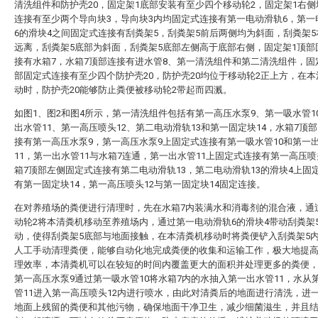
清洗组件和防护壳20，固定架1底部安装有至少四个移动轮2，固定架1右
连接有至少两个导向块3，导向块3内均固定式连接有第一电动滑轨6，第一
6的滑块4之间固定式连接有刮粪架5，刮粪架5前后两侧均为斜面，刮粪架
远离，刮粪架5底部为斜面，刮粪架5底部左侧高于底部右侧，固定架1顶部
接有水箱7，水箱7顶部连接有进水管8、第一清洗组件和第二清洗组件，固
部固定式连接有至少四个防护壳20，防护壳20均位于移动轮2正上方，在
动时，防护壳20能够防止粪便被移动轮2带起而四溅。
如图1、图2和图4所示，第一清洗组件包括有第一高压水泵9、第一吸水管1
出水管11、第一高压喷头12、第二电动滑轨13和第一固定块14，水箱7顶
接有第一高压水泵9，第一高压水泵9上固定式连接有第一吸水管10和第一
11，第一出水管11与水箱7连通，第一出水管11上固定式连接有第一高压喷
箱7顶部左侧固定式连接有第二电动滑轨13，第二电动滑轨13的滑块4上固
有第一固定块14，第一高压喷头12与第一固定块14固定连接。
在对养殖场的粪便进行清理时，先在水箱7内装满水和消毒剂的混合液，通
动轮2将本清粪机移动至养殖场内，通过第一电动滑轨6的滑块4带动刮粪架
动，使得刮粪架5底部与地面接触，在本清粪机移动时将粪便铲入刮粪架5
人工手动清理粪便，能够自动化地完成粪便的收集和运输工作，极大地提
理效率，本清粪机可以在较短的时间内覆盖更大的面积并处理更多的粪便
第一高压水泵9通过第一吸水管10将水箱7内的水抽入第一出水管11，水从
管11进入第一高压喷头12内进行喷水，由此对清粪后的地面进行清洗，进
地面上残留的粪便和其他污物，确保地面干净卫生，减少细菌滋生，并且