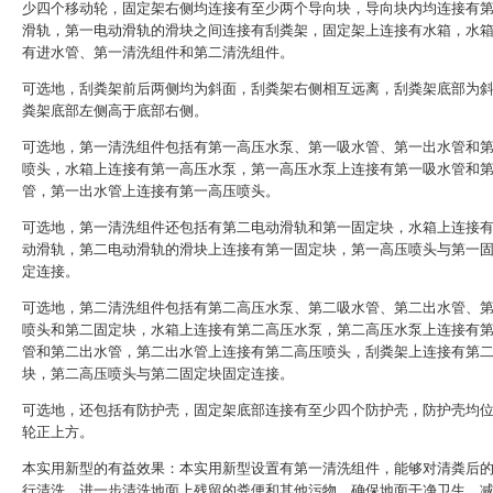
少四个移动轮，固定架右侧均连接有至少两个导向块，导向块内均连接有
滑轨，第一电动滑轨的滑块之间连接有刮粪架，固定架上连接有水箱，水
有进水管、第一清洗组件和第二清洗组件。
可选地，刮粪架前后两侧均为斜面，刮粪架右侧相互远离，刮粪架底部为
粪架底部左侧高于底部右侧。
可选地，第一清洗组件包括有第一高压水泵、第一吸水管、第一出水管和
喷头，水箱上连接有第一高压水泵，第一高压水泵上连接有第一吸水管和
管，第一出水管上连接有第一高压喷头。
可选地，第一清洗组件还包括有第二电动滑轨和第一固定块，水箱上连接
动滑轨，第二电动滑轨的滑块上连接有第一固定块，第一高压喷头与第一
定连接。
可选地，第二清洗组件包括有第二高压水泵、第二吸水管、第二出水管、
喷头和第二固定块，水箱上连接有第二高压水泵，第二高压水泵上连接有
管和第二出水管，第二出水管上连接有第二高压喷头，刮粪架上连接有第
块，第二高压喷头与第二固定块固定连接。
可选地，还包括有防护壳，固定架底部连接有至少四个防护壳，防护壳均
轮正上方。
本实用新型的有益效果：本实用新型设置有第一清洗组件，能够对清粪后
行清洗，进一步清洗地面上残留的粪便和其他污物，确保地面干净卫生，