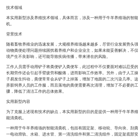
技术领域
本实用新型涉及养殖技术领域，具体而言，涉及一种用于牛羊养殖场的智
机。
背景技术
随着畜牧养殖业的迅速发展，大规模养殖场越来越多，尽管行业发展势头
动物粪便处理问题持续困扰着养殖户和企业业主，如果未能妥善解决，不
境产生不良影响，还可能导致疾病传播，带来潜在的风险。
工作人员需手动用铲子将粪便铲入粪便车，此过程中不仅要面对难以忍受
长期劳作还会引起手臂疲劳和酸痛，进而影响工作效率。另外，由于人工
子易发生抖动，粪便常常会从铲子上掉落，增加了地面的二次污染几率。
弄脏饲养人员的工作服，而且落地的粪便需要再次清理，增加了不必要的
骤，降低了清洁工作的总体效果。
实用新型内容
为了克服上述现有技术的缺点，本实用新型的目的是提供一种用于牛羊养
能清粪机。
一种用于牛羊养殖场的智能清粪机，包括有固定架、移动轮、导向块、刮
一电动滑轨、水箱、进水管、第一清洗组件和第二清洗组件，固定架底部