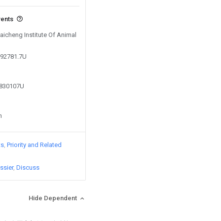
vents
Baicheng Institute Of Animal
392781.7U
3830107U
n
ts
Priority and Related
ssier
Discuss
Hide Dependent