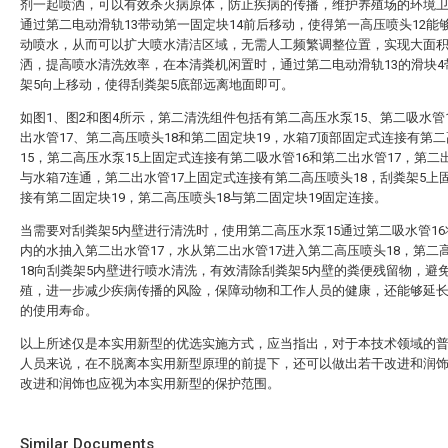
剂一起喷洒，可以有效杀灭病原体，防止疾病的传播，维护养殖场的环境
通过第二电动滑轨13带动第一固定块14前后移动，使得第一高压喷头12能
动喷水，从而可以扩大喷水清洁区域，无需人工频繁调整位置，实现大面
洒，提高喷水清洗效率，在本清粪机闲置时，通过第二电动滑轨13的滑块4
架5向上移动，使得刮粪架5底部远离地面即可。
如图1、图2和图4所示，第二清洗组件包括有第二高压水泵15、第二吸水管
出水管17、第二高压喷头18和第二固定块19，水箱7顶部固定式连接有第
15，第二高压水泵15上固定式连接有第二吸水管16和第二出水管17，第二出
与水箱7连通，第二出水管17上固定式连接有第二高压喷头18，刮粪架5上
接有第二固定块19，第二高压喷头18与第二固定块19固定连接。
当需要对刮粪架5内壁进行清洗时，使用第二高压水泵15通过第二吸水管16
内的水抽入第二出水管17，水从第二出水管17进入第二高压喷头18，第二
18向刮粪架5内壁进行喷水清洗，有效清除刮粪架5内壁的粪便残留物，避
殖，进一步减少疾病传播的风险，保障动物和工作人员的健康，还能够延长
的使用寿命。
以上所述仅是本实用新型的优选实施方式，应当指出，对于本技术领域的
人员来说，在不脱离本实用新型原理的前提下，还可以做出若干改进和润
改进和润饰也应视为本实用新型的保护范围。
Similar Documents