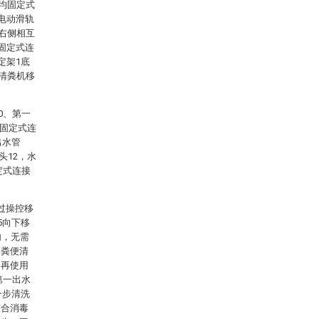
侧均固定式
电动滑轨
5右侧相互
固定式连
定架1底
本清粪机移
0、第一
部固定式连
出水管
头12，水
定式连接
过操控移
5向下移
内，无需
高粪便清
，再使用
第一出水
一步清洗
结合消毒