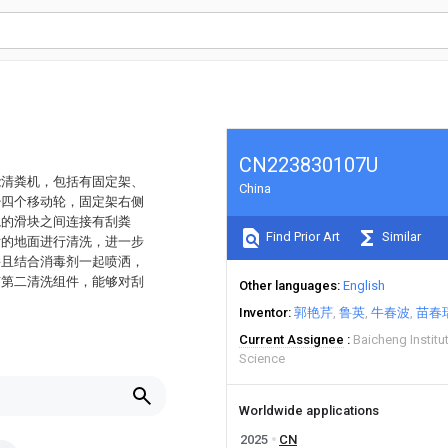
CN223830107U
能清粪机，包括有固定架、
China
少四个移动轮，固定架右侧
轨的滑块之间连接有刮粪
Find Prior Art
Similar
后的地面进行清洗，进一步
并且结合消毒剂一起喷洒，
有第二清洗组件，能够对刮
Other languages
English
Inventor
郭艳芹
鲁英
牛春波
苗春
Current Assignee
Baicheng Instit
Science
Worldwide applications
2025
CN