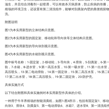
滋生，并且结合消毒剂一起喷洒，可以有效杀灭病原体，防止疾病的传播
殖场的环境卫生，还设置有第二清洗组件，能够对刮粪架内壁的粪便残留
洗。
附图说明
图1为本实用新型的立体结构示意图。
图2为本实用新型的固定架、移动轮和导向块等立体结构示意图。
图3为本实用新型的导向块剖视示意图。
图4为本实用新型的水箱剖视示意图。
图中标号名称：1-固定架，2-移动轮，3-导向块，4-滑块，5-刮粪架，6-第
轨，7-水箱，8-进水管，9-第一高压水泵，10-第一吸水管，11-第一出水管，
高压喷头，13-第二电动滑轨，14-第一固定块，15-第二高压水泵，16-第
17-第二出水管，18-第二高压喷头，19-第二固定块，20-防护壳。
具体实施方式
以下结合附图和具体实施例对本实用新型作具体的介绍。
一种用于牛羊养殖场的智能清粪机，如图1-图4所示，包括有固定架1、移动
向块3、滑块4、刮粪架5、第一电动滑轨6、水箱7、进水管8、第一清洗组