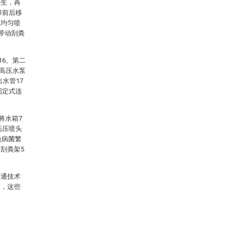
卫生，再
够前后移
积均匀喷
带动刮粪
16、第二
二高压水泵
水管17
固定式连
将水箱7
高压喷头
免病菌繁
刮粪架5
普通技术
饰，这些