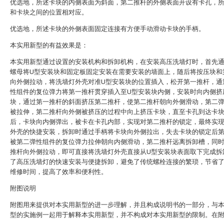
优选地，所述卡块的内侧表面为斜面，第二推杆的外侧表面开设有卡孔，
和卡块之间的位置相对应。
优选地，所述卡块的外侧表面固定连接有方便手动滑动卡块的手柄。
本实用新型的有益效果是：
本实用新型通过设置的安装机构和拆卸机构，在安装高压洗墙灯时，首先
螺母将U型安装块和固定板固定安装在需要安装的墙面上，随后将按压块和
向外侧拉动，将洗墙灯外壳对准U型安装块的位置插入，松开第一推杆，通
性组件的复位弹力将第一推杆贯穿插入至U型安装块内侧，安装时向内侧挤
块，通过第一推杆的斜面挤压第二推杆，使第二推杆朝向外侧滑动，第二
被拉伸，第二推杆向外侧被挤压的过程中向上挤压卡块，直至卡孔到达卡
后，卡块向内侧弹出，被卡在卡孔内部，实现对第二推杆的锁定，最终实
外壳的快捷安装，拆卸时通过手柄将卡块向外侧拉出，失去卡块的锁定后
被第二弹性组件的复位弹力拉伸朝向内侧滑动，第二推杆远离拆卸槽，同
推杆向外侧拉动，即可直接将洗墙灯外壳直接从U型安装块表面取下完成拆
了高压洗墙灯的快速安装与便捷拆卸，避免了传统螺栓连接的繁琐，节省
维修时间，提高了效率和便利性。
附图说明
附图用来提供对本实用新型的进一步理解，并且构成说明书的一部分，与
型的实施例一起用于解释本实用新型，并不构成对本实用新型的限制。在