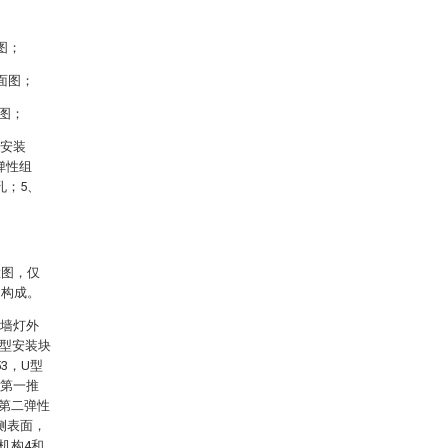
图；
面图；
图；
型安装
弹性组
孔；5、
意图，仅
的构成。
洗墙灯外
U型安装块
3，U型
，第一推
过第二弹性
侧表面，
机构4和