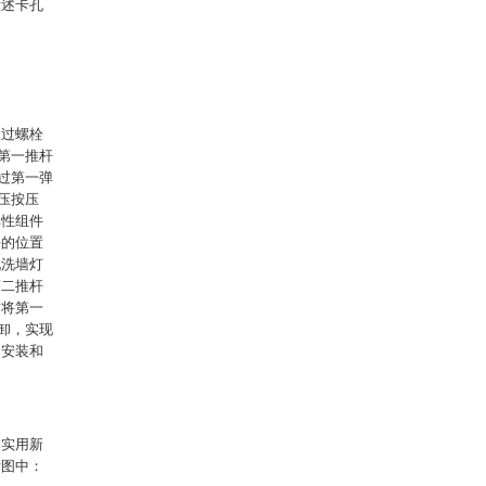
所述卡孔
通过螺栓
第一推杆
过第一弹
压按压
弹性组件
块的位置
现洗墙灯
第二推杆
时将第一
卸，实现
了安装和
本实用新
附图中：