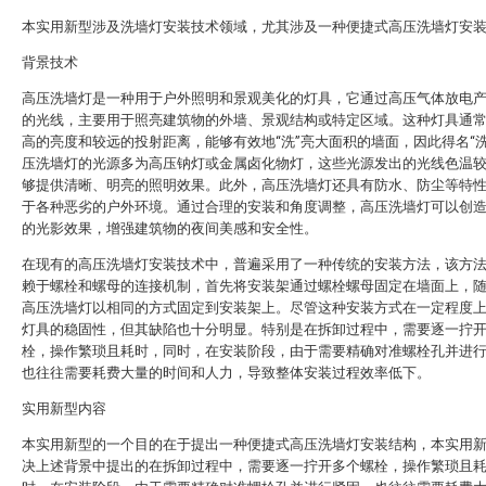
本实用新型涉及洗墙灯安装技术领域，尤其涉及一种便捷式高压洗墙灯安
背景技术
高压洗墙灯是一种用于户外照明和景观美化的灯具，它通过高压气体放电
的光线，主要用于照亮建筑物的外墙、景观结构或特定区域。这种灯具通
高的亮度和较远的投射距离，能够有效地“洗”亮大面积的墙面，因此得名“洗
压洗墙灯的光源多为高压钠灯或金属卤化物灯，这些光源发出的光线色温
够提供清晰、明亮的照明效果。此外，高压洗墙灯还具有防水、防尘等特
于各种恶劣的户外环境。通过合理的安装和角度调整，高压洗墙灯可以创
的光影效果，增强建筑物的夜间美感和安全性。
在现有的高压洗墙灯安装技术中，普遍采用了一种传统的安装方法，该方
赖于螺栓和螺母的连接机制，首先将安装架通过螺栓螺母固定在墙面上，
高压洗墙灯以相同的方式固定到安装架上。尽管这种安装方式在一定程度
灯具的稳固性，但其缺陷也十分明显。特别是在拆卸过程中，需要逐一拧
栓，操作繁琐且耗时，同时，在安装阶段，由于需要精确对准螺栓孔并进
也往往需要耗费大量的时间和人力，导致整体安装过程效率低下。
实用新型内容
本实用新型的一个目的在于提出一种便捷式高压洗墙灯安装结构，本实用
决上述背景中提出的在拆卸过程中，需要逐一拧开多个螺栓，操作繁琐且