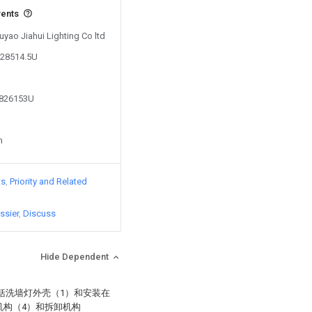
vents
Yuyao Jiahui Lighting Co ltd
128514.5U
3826153U
n
ts
Priority and Related
ssier
Discuss
Hide Dependent
括洗墙灯外壳（1）和安装在
机构（4）和拆卸机构