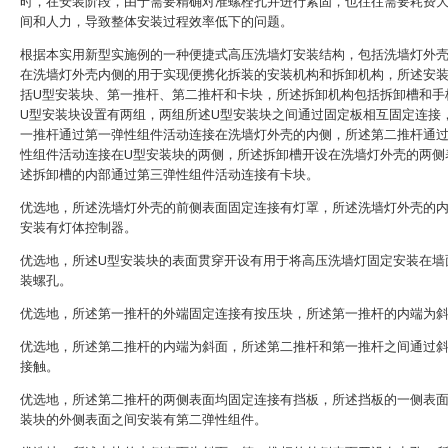
时，在安装阶段，由于需要精确对准螺栓孔并进行紧固，也往往需要耗费
间和人力，导致整体安装过程效率低下的问题。
根据本实用新型实施例的一种便捷式高压洗墙灯安装结构，包括洗墙灯外
在洗墙灯外壳内侧的用于实现便携化拆装的安装机构和拆卸机构，所述安
括U型安装块、第一推杆、第二推杆和卡块，所述拆卸机构包括拆卸槽和手
U型安装块设置有两组，两组所述U型安装块之间通过固定板相互固定连接
一推杆通过第一弹性组件活动连接在洗墙灯外壳的内侧，所述第二推杆通
性组件活动连接在U型安装块的两侧，所述拆卸槽开设在洗墙灯外壳的两侧
述拆卸槽的内部通过第三弹性组件活动连接有卡块。
优选地，所述洗墙灯外壳的前侧表面固定连接有灯罩，所述洗墙灯外壳的
安装有灯体控制器。
优选地，所述U型安装块的表面贯穿开设有用于将高压洗墙灯固定安装在墙
装螺孔。
优选地，所述第一推杆的外端固定连接有按压块，所述第一推杆的内端为
优选地，所述第二推杆的内端为斜面，所述第二推杆和第一推杆之间通过
接触。
优选地，所述第二推杆的两侧表面均固定连接有挡板，所述挡板的一侧表面
装块的外侧表面之间安装有第二弹性组件。