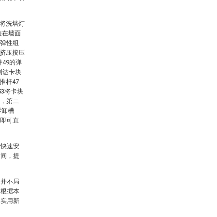
，将洗墙灯
装在墙面
一弹性组
侧挤压按压
49的弹
到达卡块
推杆47
3将卡块
时，第二
拆卸槽
，即可直
的快速安
时间，提
围并不局
，根据本
本实用新