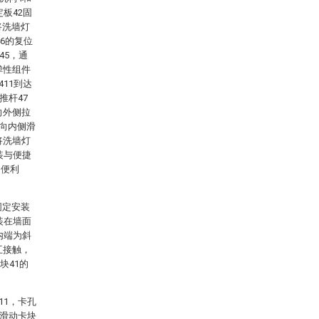
板42固
将洗墙灯
6的复位
45，通
弹性组件
11到达
推杆47
向外侧拉
朝向内侧滑
将洗墙灯
装与便捷
和便利
固定安装
装在墙面
内端为斜
互接触，
块41的
11，卡孔
动滑动卡块