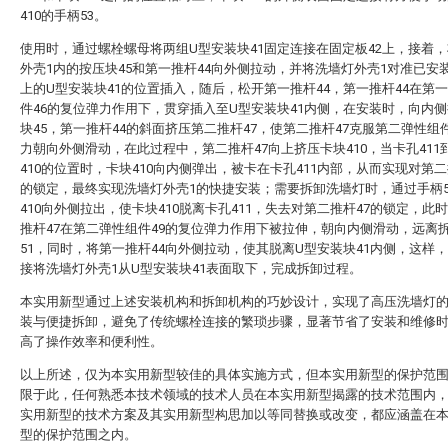
410的手柄53。
使用时，通过螺栓螺母将两组U型安装块41固定连接在固定板42上，接着
外壳1内的按压块45和第一推杆44向外侧拉动，并将洗墙灯外壳1对准已安
上的U型安装块41的位置插入，随后，松开第一推杆44，第一推杆44在第
件46的复位弹力作用下，贯穿插入至U型安装块41内侧，在安装时，向内
块45，第一推杆44的斜面挤压第二推杆47，使第二推杆47克服第二弹性组件
力朝向外侧滑动，在此过程中，第二推杆47向上挤压卡块410，当卡孔411
410的位置时，卡块410向内侧弹出，被卡在卡孔411内部，从而实现对第二
的锁定，最终实现洗墙灯外壳1的快捷安装；需要拆卸洗墙灯时，通过手柄5
410向外侧拉出，使卡块410脱离卡孔411，失去对第二推杆47的锁定，此
推杆47在第二弹性组件49的复位弹力作用下被拉伸，朝向内侧滑动，远离
51，同时，将第一推杆44向外侧拉动，使其脱离U型安装块41内侧，这样
接将洗墙灯外壳1从U型安装块41表面取下，完成拆卸过程。
本实用新型通过上述安装机构和拆卸机构的巧妙设计，实现了高压洗墙灯
装与便捷拆卸，避免了传统螺栓连接的繁琐步骤，显著节省了安装和维修
高了操作效率和便利性。
以上所述，仅为本实用新型较佳的具体实施方式，但本实用新型的保护范
限于此，任何熟悉本技术领域的技术人员在本实用新型揭露的技术范围内
实用新型的技术方案及其实用新型构思加以等同替换或改变，都应涵盖在
型的保护范围之内。