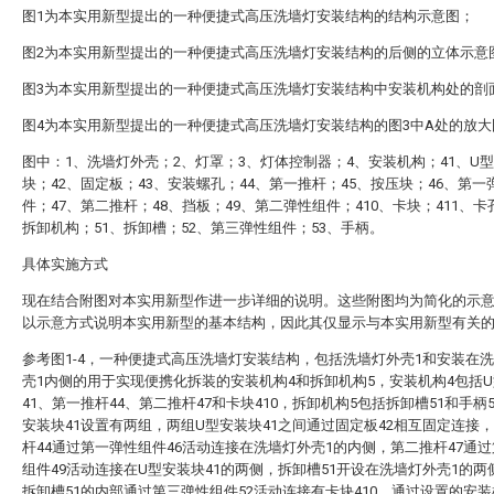
图1为本实用新型提出的一种便捷式高压洗墙灯安装结构的结构示意图；
图2为本实用新型提出的一种便捷式高压洗墙灯安装结构的后侧的立体示意
图3为本实用新型提出的一种便捷式高压洗墙灯安装结构中安装机构处的剖
图4为本实用新型提出的一种便捷式高压洗墙灯安装结构的图3中A处的放大
图中：1、洗墙灯外壳；2、灯罩；3、灯体控制器；4、安装机构；41、U
块；42、固定板；43、安装螺孔；44、第一推杆；45、按压块；46、第一
件；47、第二推杆；48、挡板；49、第二弹性组件；410、卡块；411、卡
拆卸机构；51、拆卸槽；52、第三弹性组件；53、手柄。
具体实施方式
现在结合附图对本实用新型作进一步详细的说明。这些附图均为简化的示
以示意方式说明本实用新型的基本结构，因此其仅显示与本实用新型有关
参考图1-4，一种便捷式高压洗墙灯安装结构，包括洗墙灯外壳1和安装在
壳1内侧的用于实现便携化拆装的安装机构4和拆卸机构5，安装机构4包括
41、第一推杆44、第二推杆47和卡块410，拆卸机构5包括拆卸槽51和手柄5
安装块41设置有两组，两组U型安装块41之间通过固定板42相互固定连接
杆44通过第一弹性组件46活动连接在洗墙灯外壳1的内侧，第二推杆47通
组件49活动连接在U型安装块41的两侧，拆卸槽51开设在洗墙灯外壳1的两
拆卸槽51的内部通过第三弹性组件52活动连接有卡块410，通过设置的安装