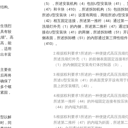
（5），所述安装机构（4）包括U型安装块（41）、
装结构。
（47）和卡块（410），所述拆卸机构（5）包括拆卸
所述U型安装块（41）设置有两组，两组所述U型安
（42）相互固定连接，所述第一推杆（44）通过第
产生强烈
洗墙灯外壳（1）的内侧，所述第二推杆（47）通过
常具有较
接在U型安装块（41）的两侧，所述拆卸槽（51）
墙”。高
侧表面，所述拆卸槽（51）的内部通过第三弹性组件
较高，能
（410）。
性，适用
2.根据权利要求1所述的一种便捷式高压洗墙
造出丰富
所述洗墙灯外壳（1）的前侧表面固定连接有
（1）的内侧固定安装有灯体控制器（3）。
法主要依
3.根据权利要求1所述的一种便捷式高压洗墙
随后再将
所述U型安装块（41）的表面贯穿开设有用
上确保了
面上的安装螺孔（43）。
开多个螺
行紧固，
4.根据权利要求1所述的一种便捷式高压洗墙
所述第一推杆（44）的外端固定连接有按压块
（44）的内端为斜面。
5.根据权利要求1所述的一种便捷式高压洗墙
新型以解
所述第二推杆（47）的内端为斜面，所述第二
耗时，同