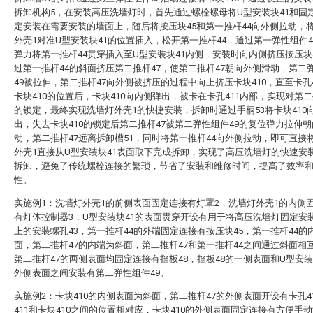
拆卸机构5，在安装高压洗墙灯时，首先通过螺栓螺母将U型安装块41和固定
定安装在需要安装的墙面上，随后将按压块45和第一推杆44向外侧拉动，
外壳1对准U型安装块41的位置插入，松开第一推杆44，通过第一弹性组件4
弹力将第一推杆44贯穿插入至U型安装块41内侧，安装时向内侧挤压按压块
过第一推杆44的斜面挤压第二推杆47，使第二推杆47朝向外侧滑动，第二
49被拉伸，第二推杆47向外侧被挤压的过程中向上挤压卡块410，直至卡孔4
卡块410的位置后，卡块410向内侧弹出，被卡在卡孔411内部，实现对第二
的锁定，最终实现洗墙灯外壳1的快捷安装，拆卸时通过手柄53将卡块410
出，失去卡块410的锁定后第二推杆47被第二弹性组件49的复位弹力拉伸
动，第二推杆47远离拆卸槽51，同时将第一推杆44向外侧拉动，即可直接
外壳1直接从U型安装块41表面取下完成拆卸，实现了高压洗墙灯的快速安
拆卸，避免了传统螺栓连接的繁琐，节省了安装和维修时间，提高了效率
性。
实施例1：洗墙灯外壳1的前侧表面固定连接有灯罩2，洗墙灯外壳1的内侧
有灯体控制器3，U型安装块41的表面贯穿开设有用于将高压洗墙灯固定安
上的安装螺孔43，第一推杆44的外端固定连接有按压块45，第一推杆44的
面，第二推杆47的内端为斜面，第二推杆47和第一推杆44之间通过斜面相
第二推杆47的两侧表面均固定连接有挡板48，挡板48的一侧表面和U型安装
外侧表面之间安装有第二弹性组件49。
实施例2：卡块410的内侧表面为斜面，第二推杆47的外侧表面开设有卡孔4
411和卡块410之间的位置相对应，卡块410的外侧表面固定连接有方便手