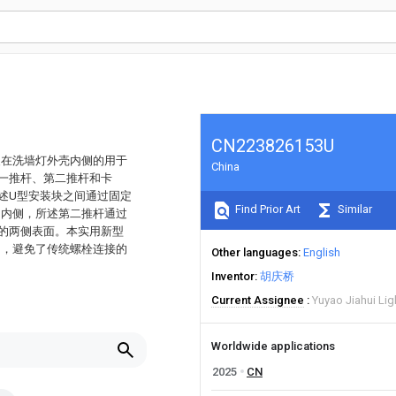
CN223826153U
装在洗墙灯外壳内侧的用于
China
一推杆、第二推杆和卡
述U型安装块之间通过固定
Find Prior Art
Similar
的内侧，所述第二推杆通过
的两侧表面。本实用新型
卸，避免了传统螺栓连接的
Other languages
English
Inventor
胡庆桥
Current Assignee
Yuyao Jiahui Lig
Worldwide applications
2025
CN