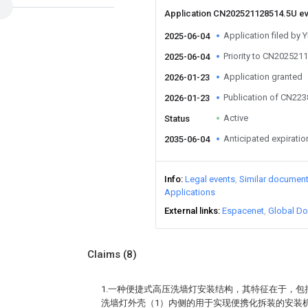
Application CN202521128514.5U e
Application filed by 
2025-06-04
Priority to CN202521
2025-06-04
Application granted
2026-01-23
Publication of CN22
2026-01-23
Active
Status
Anticipated expiratio
2035-06-04
Info
Legal events
Similar documen
Applications
External links
Espacenet
Global Do
Claims
(8)
1.一种便捷式高压洗墙灯安装结构，其特征在于，包
洗墙灯外壳（1）内侧的用于实现便携化拆装的安装