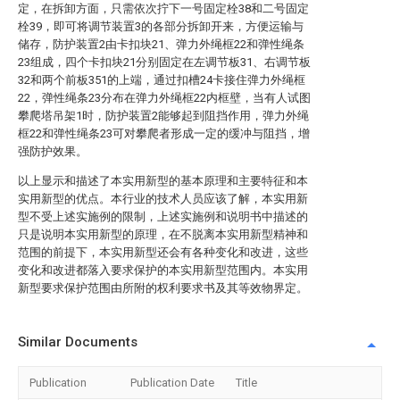
定，在拆卸方面，只需依次拧下一号固定栓38和二号固定
栓39，即可将调节装置3的各部分拆卸开来，方便运输与
储存，防护装置2由卡扣块21、弹力外绳框22和弹性绳条
23组成，四个卡扣块21分别固定在左调节板31、右调节板
32和两个前板351的上端，通过扣槽24卡接住弹力外绳框
22，弹性绳条23分布在弹力外绳框22内框壁，当有人试图
攀爬塔吊架1时，防护装置2能够起到阻挡作用，弹力外绳
框22和弹性绳条23可对攀爬者形成一定的缓冲与阻挡，增
强防护效果。
以上显示和描述了本实用新型的基本原理和主要特征和本
实用新型的优点。本行业的技术人员应该了解，本实用新
型不受上述实施例的限制，上述实施例和说明书中描述的
只是说明本实用新型的原理，在不脱离本实用新型精神和
范围的前提下，本实用新型还会有各种变化和改进，这些
变化和改进都落入要求保护的本实用新型范围内。本实用
新型要求保护范围由所附的权利要求书及其等效物界定。
Similar Documents
Publication
Publication Date
Title