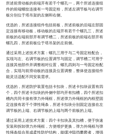
所述前滑动板的前端开有若干个螺孔一，两个所述连接组
件的前端螺纹连接有一号固定栓，所述左调节板与右调节
板分别位于塔吊架的左侧和右侧。
优选的，所述连接组件包括前板，所述前板的后端左部固
定连接有移动板，移动板的左端开有若干个螺孔三，所述
前板的右端前部开有调节槽二，所述前板的前端右部开有
螺孔四，所述前板位于塔吊架的左前侧。
通过采用上述技术方案：螺孔三用于与二号固定栓配合，
实现与左、右调节板的位置调节与固定，调节槽二可用于
连接其他部件并调整相对位置，螺孔四则与一号固定栓配
合，实现与前滑动板的连接及位置调整，整体使连接组件
能灵活适配不同安装需求。
优选的，所述防护装置包括卡扣块，所述卡扣块设置有四
个，四个所述卡扣块的外侧中部均开有扣槽，四个所述扣
槽内共同卡接有弹力外绳框，所述弹力外绳框的内框壁固
定连接有若干个弹性绳条，所述卡扣块分别固定连接在左
调节板的上端、右调节板的上端与两个前板的上端。
通过采用上述技术方案：四个卡扣块及其扣槽，便于快速
安装和拆卸弹力外绳框，方便维护更换，弹力外绳框与弹
性绳条组合形成柔性防护结构，能缓冲阻挡攀爬者，增强