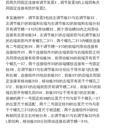
四周共同固定连接有调节装置3，调节装置3的上端四角共
同固定连接有防护装置2。
本实施例中，调节装置3包括左调节板31与右调节板32，
左调节板31的前端和右端与右调节板32的前端和右端分别
开有调节槽一310与滑动槽33，两个滑动槽33内之间滑动
连接有后滑动板34，左调节板31的左端前部与右调节板32
的右端前部均开有螺孔二311，两个螺孔二311内螺纹连接
有二号固定栓39，两个调节槽一310的前端均滑动连接有
连接组件35，两个连接组件35的左端前部与右端前部之间
共同滑动连接有前滑动板36，前滑动板36的前端开有若干
个螺孔一37，两个连接组件35的前端螺纹连接有一号固定
栓38，左调节板31与右调节板32分别位于塔吊架1的左侧
和右侧，连接组件35包括前板351，前板351的后端左部固
定连接有移动板353，移动板353的左端开有若干个螺孔三
312，前板351的右端前部开有调节槽二352，前板351的前
端右部开有螺孔四354，前板351位于塔吊架1的左前侧，
前侧的两个一号固定栓38的位置尺寸均与若干个螺孔一37
的位置尺寸相适配，两个二号固定栓39的位置尺寸均与若
干个螺孔三312的位置尺寸相适配，两个连接组件35的结
构相同且呈左右对称分布，左调节板31与右调节板32均呈
L形结构，移动板353分别滑动连接在调节槽一310。