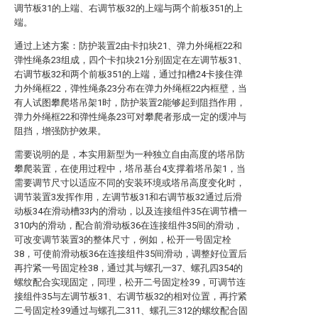
调节板31的上端、右调节板32的上端与两个前板351的上
端。
通过上述方案：防护装置2由卡扣块21、弹力外绳框22和
弹性绳条23组成，四个卡扣块21分别固定在左调节板31、
右调节板32和两个前板351的上端，通过扣槽24卡接住弹
力外绳框22，弹性绳条23分布在弹力外绳框22内框壁，当
有人试图攀爬塔吊架1时，防护装置2能够起到阻挡作用，
弹力外绳框22和弹性绳条23可对攀爬者形成一定的缓冲与
阻挡，增强防护效果。
需要说明的是，本实用新型为一种独立自由高度的塔吊防
攀爬装置，在使用过程中，塔吊基台4支撑着塔吊架1，当
需要调节尺寸以适应不同的安装环境或塔吊高度变化时，
调节装置3发挥作用，左调节板31和右调节板32通过后滑
动板34在滑动槽33内的滑动，以及连接组件35在调节槽一
310内的滑动，配合前滑动板36在连接组件35间的滑动，
可改变调节装置3的整体尺寸，例如，松开一号固定栓
38，可使前滑动板36在连接组件35间滑动，调整好位置后
再拧紧一号固定栓38，通过其与螺孔一37、螺孔四354的
螺纹配合实现固定，同理，松开二号固定栓39，可调节连
接组件35与左调节板31、右调节板32的相对位置，再拧紧
二号固定栓39通过与螺孔二311、螺孔三312的螺纹配合固