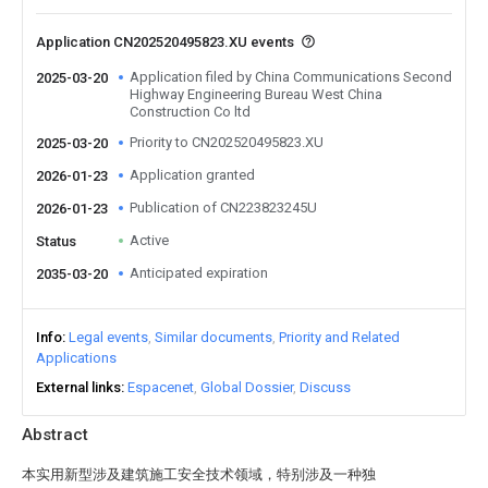
Application CN202520495823.XU events
Application filed by China Communications Second
2025-03-20
Highway Engineering Bureau West China
Construction Co ltd
Priority to CN202520495823.XU
2025-03-20
Application granted
2026-01-23
Publication of CN223823245U
2026-01-23
Active
Status
Anticipated expiration
2035-03-20
Info
Legal events
Similar documents
Priority and Related
Applications
External links
Espacenet
Global Dossier
Discuss
Abstract
本实用新型涉及建筑施工安全技术领域，特别涉及一种独