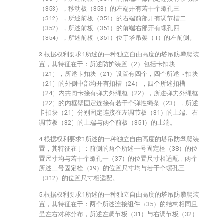
（353），移动板（353）的左端开有若干个螺孔三
（312），所述前板（351）的右端前部开有调节槽二
（352），所述前板（351）的前端右部开有螺孔四
（354），所述前板（351）位于塔吊架（1）的左前侧。
3.根据权利要求1所述的一种独立自由高度的塔吊防攀爬装
置，其特征在于：所述防护装置（2）包括卡扣块
（21），所述卡扣块（21）设置有四个，四个所述卡扣块
（21）的外侧中部均开有扣槽（24），四个所述扣槽
（24）内共同卡接有弹力外绳框（22），所述弹力外绳框
（22）的内框壁固定连接有若干个弹性绳条（23），所述
卡扣块（21）分别固定连接在左调节板（31）的上端、右
调节板（32）的上端与两个前板（351）的上端。
4.根据权利要求1所述的一种独立自由高度的塔吊防攀爬装
置，其特征在于：前侧的两个所述一号固定栓（38）的位
置尺寸均与若干个螺孔一（37）的位置尺寸相适配，两个
所述二号固定栓（39）的位置尺寸均与若干个螺孔三
（312）的位置尺寸相适配。
5.根据权利要求1所述的一种独立自由高度的塔吊防攀爬装
置，其特征在于：两个所述连接组件（35）的结构相同且
呈左右对称分布，所述左调节板（31）与右调节板（32）