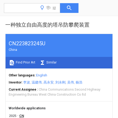
一种独立自由高度的塔吊防攀爬装置
CN223823245U
China
Find Prior Art
Similar
Other languages
English
Inventor
李波
温建伟
高永安
刘永刚
吴伟
杨浩
Current Assignee
China Communications Second Highway
Engineering Bureau West China Construction Co ltd
Worldwide applications
2025
CN