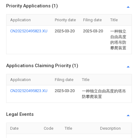
Priority Applications (1)
Application
Priority date
Filing date
Title
CN202520495823.XU
2025-03-20
2025-03-20
一种独立
自由高度
的塔吊防
攀爬装置
Applications Claiming Priority (1)
Application
Filing date
Title
CN202520495823.XU
2025-03-20
一种独立自由高度的塔吊
防攀爬装置
Legal Events
Date
Code
Title
Description