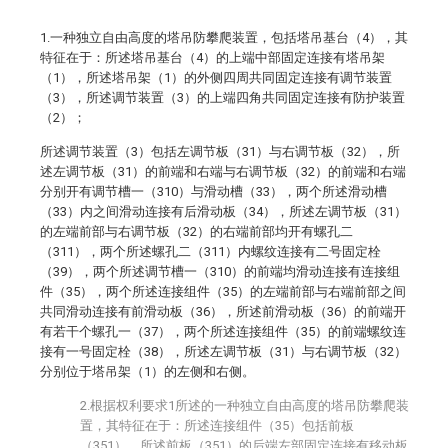
1.一种独立自由高度的塔吊防攀爬装置，包括塔吊基台（4），其
特征在于：所述塔吊基台（4）的上端中部固定连接有塔吊架
（1），所述塔吊架（1）的外侧四周共同固定连接有调节装置
（3），所述调节装置（3）的上端四角共同固定连接有防护装置
（2）；
所述调节装置（3）包括左调节板（31）与右调节板（32），所
述左调节板（31）的前端和右端与右调节板（32）的前端和右端
分别开有调节槽一（310）与滑动槽（33），两个所述滑动槽
（33）内之间滑动连接有后滑动板（34），所述左调节板（31）
的左端前部与右调节板（32）的右端前部均开有螺孔二
（311），两个所述螺孔二（311）内螺纹连接有二号固定栓
（39），两个所述调节槽一（310）的前端均滑动连接有连接组
件（35），两个所述连接组件（35）的左端前部与右端前部之间
共同滑动连接有前滑动板（36），所述前滑动板（36）的前端开
有若干个螺孔一（37），两个所述连接组件（35）的前端螺纹连
接有一号固定栓（38），所述左调节板（31）与右调节板（32）
分别位于塔吊架（1）的左侧和右侧。
2.根据权利要求1所述的一种独立自由高度的塔吊防攀爬装
置，其特征在于：所述连接组件（35）包括前板
（351），所述前板（351）的后端左部固定连接有移动板