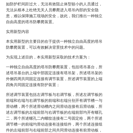
如防护栏间距过大，无法有效阻止体型较小的人员通过，
无法从根本上杜绝无关人员攀爬进入塔吊内部的安全隐
患，难以保障施工现场的安全，故此，我们推出一种独立
自由高度的塔吊防攀爬装置。
实用新型内容
本实用新型的主要目的在于提供一种独立自由高度的塔吊
防攀爬装置，可以有效解决背景技术中的问题。
为实现上述目的，本实用新型采取的技术方案为：
一种独立自由高度的塔吊防攀爬装置，包括塔吊基台，所
述塔吊基台的上端中部固定连接有塔吊架，所述塔吊架的
外侧四周共同固定连接有调节装置，所述调节装置的上端
四角共同固定连接有防护装置；
所述调节装置包括左调节板与右调节板，所述左调节板的
前端和右端与右调节板的前端和右端分别开有调节槽一与
滑动槽，两个所述滑动槽内之间滑动连接有后滑动板，所
述左调节板的左端前部与右调节板的右端前部均开有螺孔
二，两个所述螺孔二内螺纹连接有二号固定栓，两个所述
调节槽一的前端均滑动连接有连接组件，两个所述连接组
件的左端前部与右端前部之间共同滑动连接有前滑动板，