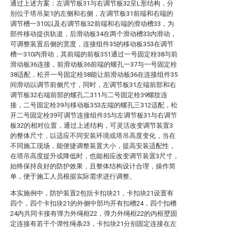
通过上述方案：左调节板31与右调节板32呈L形结构，分
别位于塔吊架1的左侧和右侧，左调节板31前端和右端的
调节槽一310以及右调节板32前端和右端的滑动槽33，为
部件移动提供轨道，后滑动板34在两个滑动槽33内滑动，
可调整装置后侧的宽度，连接组件35的移动板353在调节
槽一310内滑动，其前端的前板351通过一号固定栓38与前
滑动板36连接，前滑动板36前端的螺孔一37与一号固定栓
38适配，松开一号固定栓38能让前滑动板36在连接组件35
间滑动以调节前侧尺寸，同时，左调节板31左端前部和右
调节板32右端前部的螺孔二311与二号固定栓39螺纹连
接，二号固定栓39与移动板353左端的螺孔三312适配，松
开二号固定栓39可调节连接组件35与左调节板31与右调节
板32的相对位置，通过上述结构，可灵活改变调节装置3
的整体尺寸，以适应不同安装环境或塔吊高度变化，当在
不同施工现场，能便捷调整装置大小，提高安装适配性，
在塔吊高度提升或降低时，也能相应改变调节装置3尺寸，
始终保持良好的防护效果，且整体结构设计合理，操作简
单，便于施工人员根据实际需求进行调整。
本实施例中，防护装置2包括卡扣块21，卡扣块21设置有
四个，四个卡扣块21的外侧中部均开有扣槽24，四个扣槽
24内共同卡接有弹力外绳框22，弹力外绳框22的内框壁固
定连接有若干个弹性绳条23，卡扣块21分别固定连接在左