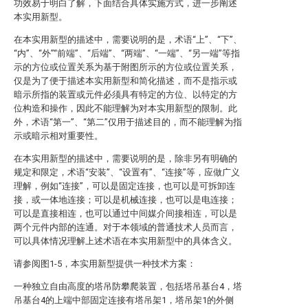
功效易于明白了解，下面结合具体实施方式，进一步阐述
本实用新型。
在本实用新型的描述中，需要说明的是，术语“上”、“下”、
“内”、“外”“前端”、“后端”、“两端”、“一端”、“另一端”等指
示的方位或位置关系为基于附图所示的方位或位置关系，
仅是为了便于描述本实用新型和简化描述，而不是指示或
暗示所指的装置或元件必须具有特定的方位、以特定的方
位构造和操作，因此不能理解为对本实用新型的限制。此
外，术语“第一”、“第二”仅用于描述目的，而不能理解为指
示或暗示相对重要性。
在本实用新型的描述中，需要说明的是，除非另有明确的
规定和限定，术语“安装”、“设置有”、“连接”等，应做广义
理解，例如“连接”，可以是固定连接，也可以是可拆卸连
接，或一体地连接；可以是机械连接，也可以是电连接；
可以是直接相连，也可以通过中间媒介间接相连，可以是
两个元件内部的连通。对于本领域的普通技术人员而言，
可以具体情况理解上述术语在本实用新型中的具体含义。
请参阅图1-5，本实用新型提供一种技术方案：
一种独立自由高度的塔吊防攀爬装置，包括塔吊基台4，塔
吊基台4的上端中部固定连接有塔吊架1，塔吊架1的外侧