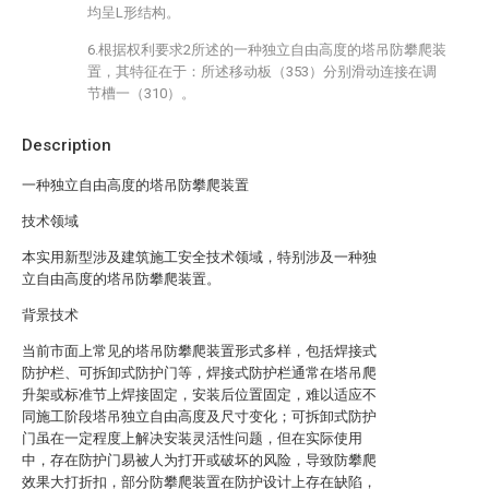
均呈L形结构。
6.根据权利要求2所述的一种独立自由高度的塔吊防攀爬装
置，其特征在于：所述移动板（353）分别滑动连接在调
节槽一（310）。
Description
一种独立自由高度的塔吊防攀爬装置
技术领域
本实用新型涉及建筑施工安全技术领域，特别涉及一种独
立自由高度的塔吊防攀爬装置。
背景技术
当前市面上常见的塔吊防攀爬装置形式多样，包括焊接式
防护栏、可拆卸式防护门等，焊接式防护栏通常在塔吊爬
升架或标准节上焊接固定，安装后位置固定，难以适应不
同施工阶段塔吊独立自由高度及尺寸变化；可拆卸式防护
门虽在一定程度上解决安装灵活性问题，但在实际使用
中，存在防护门易被人为打开或破坏的风险，导致防攀爬
效果大打折扣，部分防攀爬装置在防护设计上存在缺陷，