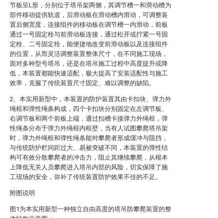
节板呈L形，分别位于塔吊架两侧，其调节槽一和滑动槽为
部件移动提供轨道，后滑动板在滑动槽内滑动，可调整装
置后侧宽度，连接组件的移动板在调节槽一内滑动，前板
通过一号固定栓与前滑动板连接，通过松开或拧紧一号固
定栓、二号固定栓，能便捷地改变前滑动板以及连接组件
的位置，从而灵活调整装置整体尺寸，在不同施工现场，
面对多种型号塔吊，还是在塔吊施工过程中高度提升或降
低，本装置都能快速适配，极大提高了安装适配性与施工
效率，克服了传统装置尺寸固定、难以调整的缺陷。
2、本实用新型中，本装置的防护装置其由卡扣块、弹力外
绳框和弹性绳条构成，四个卡扣块分别固定在左调节板、
右调节板和两个前板上端，通过扣槽卡接弹力外绳框，弹
性绳条分布于弹力外绳框内框壁，当有人试图攀爬塔吊架
时，弹力外绳框和弹性绳条能对攀爬者形成缓冲与阻挡，
与传统防护栏间距过大、易被突破不同，本装置的弹性结
构可有效分散攀爬者的冲击力，阻止其继续攀爬，从根本
上降低无关人员攀爬进入塔吊内部的风险，切实保障了施
工现场的安全，弥补了传统装置防护效果不佳的不足。
附图说明
图1为本实用新型一种独立自由高度的塔吊防攀爬装置的整