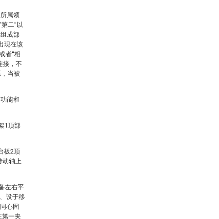
型所属领
第二”以
的组成部
出现在该
或者“相
连接，不
系，当被
知功能和
架1顶部
台板2顶
转动轴上
具备左右平
0、设于移
、同心固
在第一夹