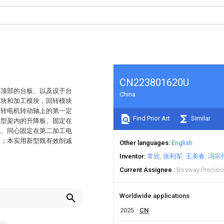
CN223801620U
架顶部的台板、以及设于台
China
模块和加工模块，回转模块
回转电机转动轴上的第一定
Find Prior Art
Similar
门型架内的升降板、固定在
机、同心固定在第二加工电
刀；本实用新型既有效削减
Other languages
English
Inventor
常欣
张利军
王美春
冯宗
Current Assignee
Bosway Precisio
Worldwide applications
2025
CN