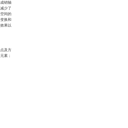
完成销轴
以减少了
了空间的
置变换和
的效果以
优点及方
的元素；