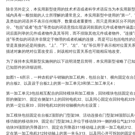
除非另外定义，本实用新型使用的技术术语或者科学术语应当为本实用新
域内具有一般技能的人士所理解的通常意义。本实用新型中使用的“第一”、“
及类似的词语并不表示任何顺序、数量或者重要性，而只是用来区分不同
分。“包括”或者“包含”等类似的词语意指出现该词前面的元件或者物件涵盖
词后面列举的元件或者物件及其等同，而不排除其他元件或者物件。“连接”
连”等类似的词语并非限定于物理的或者机械的连接，而是可以包括电性的
管是直接的还是间接的。“上”、“下”、“左”、“右”等仅用于表示相对位置关
描述对象的绝对位置改变后，则该相对位置关系也可能相应地改变。
为了保持本实用新型实施例的以下说明清楚且简明，本实用新型省略了已
已知部件的详细说明。
如图1～6所示，一种农机铲斗销轴的加工机构，包括台架1、横向固定在台
的台板2、以及设于台板2上的第一加工单元3和第二加工单元4；
第一加工单元3包括相互配合的回转模块和加工模块，回转模块包括固定在
部的侧架31、固定在侧架31上的回转电机32、以及同心固定在回转电机32
的第一定位座33，回转电机32的转动轴横向向右设置；
加工模块包括固定在台板2顶部的门型架38、活动连接在门型架38顶部以
移功能的移动块39、固定在门型架38上并位于移动块39一侧的移位气缸31
动块39顶部的升降器311、固定在升降器311移动端上的第一加工电机312
定在第一加工电机312转动轴上的第一夹头313、以及同心并可拆卸的固定