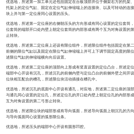
优选地，所述第一加工单元还包括固定在台板顶部并位于侧架右方的托架
托架上的定位气缸、固定在定位气缸伸缩端上的连接块、以及可转动的连
块上并与第一定位座同心设置的压头。
优选地，所述第一定位座的右侧朝压头的方向形成有同心设置的定位套筒
位套筒的端部开口处内壁上朝定位套筒的内部形成有两个互为对角设置的
止转块。
优选地，所述第二定位座上还设有限位组件，所述限位组件包括固定在第
前侧的限位气缸以及固定在限位气缸伸缩端上并可上下调节固定高度的限
述限位气缸的伸缩端横向向后设置。
优选地，所述第二定位座的顶部向上形成有竖直设置的定位凸台，所述定
端部中心开设有沉孔，所述沉孔的前侧内壁与定位凸台的前侧外壁之间开
位块相互配合的槽孔，所述限位块活动插接在槽孔中。
优选地，所述沉孔的底面中心开设有通孔，对应地，所述第二定位座的顶
与通孔同心设置的定位孔，所述定位孔的开口处内壁上朝定位孔的内部形
互为对角设置的第二弓形止转块。
优选地，所述限位块的端部形成有导向弧面，所述导向弧面上朝沉孔的方
与导向弧面同心设置的弧形限位条。
优选地，所述压头的端部中心开设有圆形凹腔。