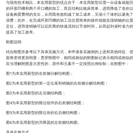
与现有技术相比，本实用新型的优点在于：本实用新型仅需一台设备就能
的环形凹槽和两个开口槽的加工，而且结构比铣床简单，进而降低了造价
设备购置费用的支出，从而既有效削减了加工成本，又缩小了体积以避免
浪费；此外，在完成环形凹槽的加工后仅需简单的操作就能实现销轴的位
定位，进而使销轴可以近距离的快速流转以节省时间，从而起到省时省力
提高了加工效率。
附图说明
结合附图并参考以下具体实施方式，本申请各实施例的上述和其他特征、
面将变得更加明显；贯穿附图中，相同或相似的附图标记表示相同或相似
应当理解附图是示意性的，原件和元素不一定按照比例绘制；在附图中：
图1为本实用新型的右前侧分解结构图；
图2为本实用新型的第一定位座和销轴的右前侧分解结构图；
图3为本实用新型的左后侧结构图；
图4为本实用新型的限位组件的右前侧结构图；
图5为本实用新型的限位块的右后侧结构图；
图6为本实用新型的升降器的左前侧结构图。
具体实施方式