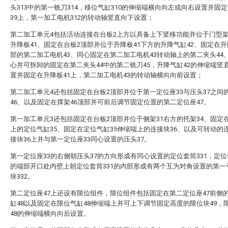
头313中的第一铣刀314，移位气缸310的伸缩端横向向左或向右设置并固
39上，第一加工电机312的转动轴竖直向下设置；
第二加工单元4包括活动连接在台板2上方以具备上下竖移功能并位于门型架
升降板41、固定在台板2顶部并位于升降板41下方的升降气缸42、固定在升
部的第二加工电机43、同心固定在第二加工电机43转动轴上的第二夹头44
心并可拆卸的固定在第二夹头44中的第二铣刀45，升降气缸42的伸缩端竖
置并固定在升降板41上，第二加工电机43的转动轴横向向前设置；
第二加工单元4还包括固定在台板2顶部并位于第一定位座33与压头37之间
46、以及固定在撑架46顶部并可前后调节固定位置的第二定位座47。
第一加工单元3还包括固定在台板2顶部并位于侧架31右方的托架34、固定在
上的定位气缸35、固定在定位气缸35伸缩端上的连接块36、以及可转动的
接块36上并与第一定位座33同心设置的压头37。
第一定位座33的右侧朝压头37的方向形成有同心设置的定位套筒331，定位套
的端部开口处内壁上朝定位套筒331的内部形成有两个互为对角设置的第一
块332。
第二定位座47上还设有限位组件，限位组件包括固定在第二定位座47前侧
缸48以及固定在限位气缸48伸缩端上并可上下调节固定高度的限位块49，
48的伸缩端横向向后设置。