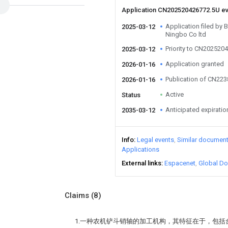
Application CN202520426772.5U e
Application filed by 
2025-03-12
Ningbo Co ltd
Priority to CN202520
2025-03-12
Application granted
2026-01-16
Publication of CN22
2026-01-16
Active
Status
Anticipated expiratio
2035-03-12
Info
Legal events
Similar documen
Applications
External links
Espacenet
Global Do
Claims
(8)
1.一种农机铲斗销轴的加工机构，其特征在于，包