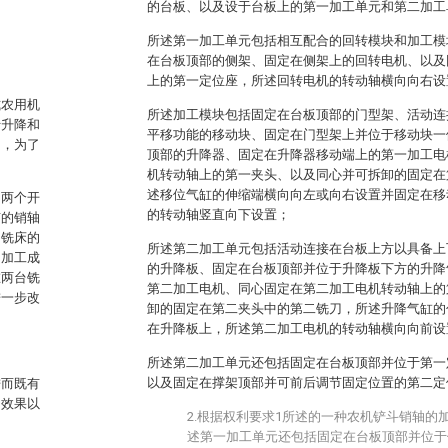
的台板、以及设于台板上的第一加工单元和第二加工
所述第一加工单元包括相互配合的回转模块和加工模
在台板顶部的侧架、固定在侧架上的回转电机、以及
上的第一定位座，所述回转电机的转动轴横向向右设
式农用机
所述加工模块包括固定在台板顶部的门型架、活动连
行升降和
平移功能的移动块、固定在门型架上并位于移动块一
轴，为了
顶部的升降器、固定在升降器移动端上的第一加工电
机转动轴上的第一夹头、以及同心并可拆卸的固定在
述移位气缸的伸缩端横向向左或向右设置并固定在移
和两个开
的转动轴竖直向下设置；
有的销轴
，铣床的
所述第二加工单元包括活动连接在台板上方以具备上
了加工成
的升降板、固定在台板顶部并位于升降板下方的升降
在两台铣
第二加工电机、同心固定在第二加工电机转动轴上的
进一步改
卸的固定在第二夹头中的第二铣刀，所述升降气缸的
在升降板上，所述第二加工电机的转动轴横向向前设
所述第二加工单元还包括固定在台板顶部并位于第一
以及固定在撑架顶部并可前后调节固定位置的第二定
进而既有
的效果以
2.根据权利要求1所述的一种农机铲斗销轴的
述第一加工单元还包括固定在台板顶部并位于