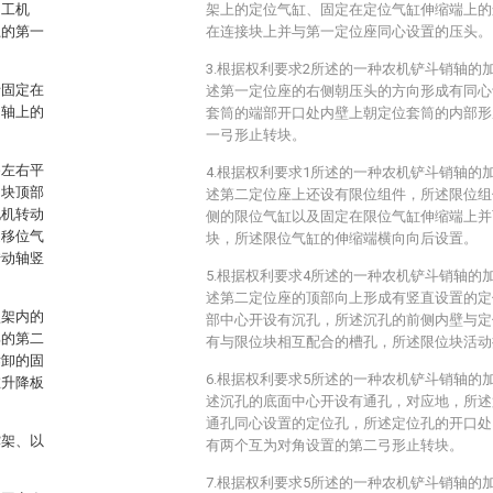
加工机
架上的定位气缸、固定在定位气缸伸缩端上的
上的第一
在连接块上并与第一定位座同心设置的压头。
3.根据权利要求2所述的一种农机铲斗销轴的
括固定在
述第一定位座的右侧朝压头的方向形成有同心
动轴上的
套筒的端部开口处内壁上朝定位套筒的内部形
一弓形止转块。
备左右平
4.根据权利要求1所述的一种农机铲斗销轴的
动块顶部
述第二定位座上还设有限位组件，所述限位组
电机转动
侧的限位气缸以及固定在限位气缸伸缩端上并
述移位气
块，所述限位气缸的伸缩端横向向后设置。
转动轴竖
5.根据权利要求4所述的一种农机铲斗销轴的
述第二定位座的顶部向上形成有竖直设置的定
型架内的
部中心开设有沉孔，所述沉孔的前侧内壁与定
部的第二
有与限位块相互配合的槽孔，所述限位块活动
拆卸的固
6.根据权利要求5所述的一种农机铲斗销轴的
在升降板
述沉孔的底面中心开设有通孔，对应地，所述
通孔同心设置的定位孔，所述定位孔的开口处
撑架、以
有两个互为对角设置的第二弓形止转块。
7.根据权利要求5所述的一种农机铲斗销轴的