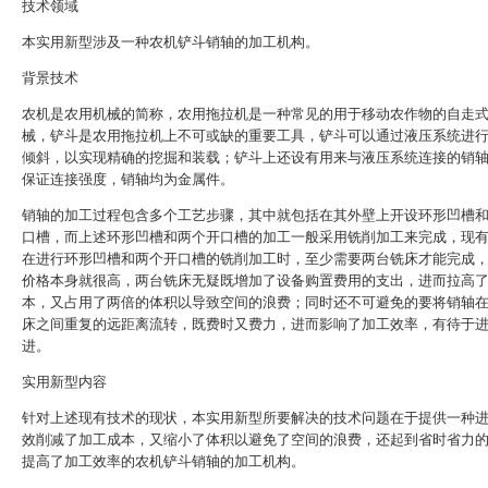
技术领域
本实用新型涉及一种农机铲斗销轴的加工机构。
背景技术
农机是农用机械的简称，农用拖拉机是一种常见的用于移动农作物的自走
械，铲斗是农用拖拉机上不可或缺的重要工具，铲斗可以通过液压系统进
倾斜，以实现精确的挖掘和装载‌；铲斗上还设有用来与液压系统连接的销
保证连接强度，销轴均为金属件。
销轴的加工过程包含多个工艺步骤，其中就包括在其外壁上开设环形凹槽
口槽，而上述环形凹槽和两个开口槽的加工一般采用铣削加工来完成，现
在进行环形凹槽和两个开口槽的铣削加工时，至少需要两台铣床才能完成
价格本身就很高，两台铣床无疑既增加了设备购置费用的支出，进而拉高
本，又占用了两倍的体积以导致空间的浪费；同时还不可避免的要将销轴
床之间重复的远距离流转，既费时又费力，进而影响了加工效率，有待于
进。
实用新型内容
针对上述现有技术的现状，本实用新型所要解决的技术问题在于提供一种
效削减了加工成本，又缩小了体积以避免了空间的浪费，还起到省时省力
提高了加工效率的农机铲斗销轴的加工机构。