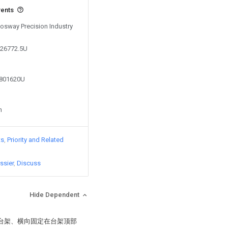
vents
Bosway Precision Industry
426772.5U
3801620U
n
ts
Priority and Related
ssier
Discuss
Hide Dependent
括台架、横向固定在台架顶部