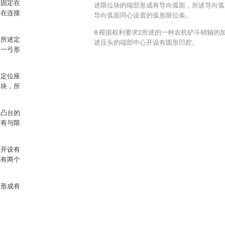
、固定在
述限位块的端部形成有导向弧面，所述导向弧
接在连接
导向弧面同心设置的弧形限位条。
8.根据权利要求2所述的一种农机铲斗销轴的
，所述定
述压头的端部中心开设有圆形凹腔。
第一弓形
二定位座
位块，所
位凸台的
设有与限
部开设有
成有两个
向形成有