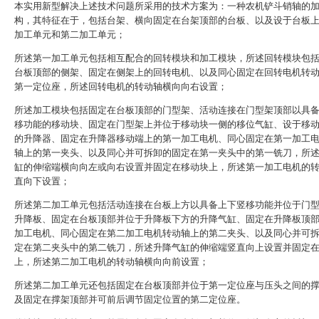
本实用新型解决上述技术问题所采用的技术方案为：一种农机铲斗销轴的
构，其特征在于，包括台架、横向固定在台架顶部的台板、以及设于台板
加工单元和第二加工单元；
所述第一加工单元包括相互配合的回转模块和加工模块，所述回转模块包
台板顶部的侧架、固定在侧架上的回转电机、以及同心固定在回转电机转
第一定位座，所述回转电机的转动轴横向向右设置；
所述加工模块包括固定在台板顶部的门型架、活动连接在门型架顶部以具
移功能的移动块、固定在门型架上并位于移动块一侧的移位气缸、设于移
的升降器、固定在升降器移动端上的第一加工电机、同心固定在第一加工
轴上的第一夹头、以及同心并可拆卸的固定在第一夹头中的第一铣刀，所
缸的伸缩端横向向左或向右设置并固定在移动块上，所述第一加工电机的
直向下设置；
所述第二加工单元包括活动连接在台板上方以具备上下竖移功能并位于门
升降板、固定在台板顶部并位于升降板下方的升降气缸、固定在升降板顶
加工电机、同心固定在第二加工电机转动轴上的第二夹头、以及同心并可
定在第二夹头中的第二铣刀，所述升降气缸的伸缩端竖直向上设置并固定
上，所述第二加工电机的转动轴横向向前设置；
所述第二加工单元还包括固定在台板顶部并位于第一定位座与压头之间的
及固定在撑架顶部并可前后调节固定位置的第二定位座。