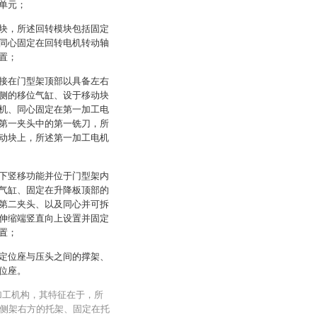
单元；
块，所述回转模块包括固定
同心固定在回转电机转动轴
置；
接在门型架顶部以具备左右
侧的移位气缸、设于移动块
机、同心固定在第一加工电
第一夹头中的第一铣刀，所
动块上，所述第一加工电机
下竖移功能并位于门型架内
气缸、固定在升降板顶部的
第二夹头、以及同心并可拆
伸缩端竖直向上设置并固定
置；
定位座与压头之间的撑架、
位座。
加工机构，其特征在于，所
侧架右方的托架、固定在托