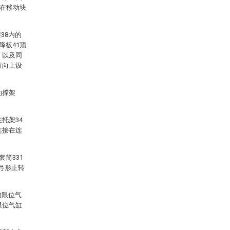
定在移动块
38内的
降板41顶
、以及同
直向上设
的撑架
托架34
连接在连
筒331
弓形止转
的限位气
限位气缸