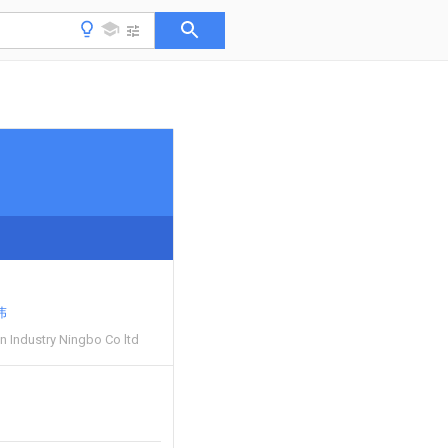
伟
n Industry Ningbo Co ltd