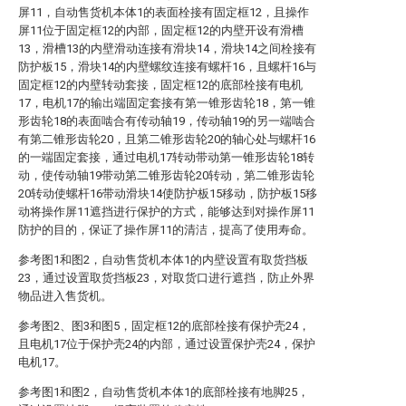
屏11，自动售货机本体1的表面栓接有固定框12，且操作
屏11位于固定框12的内部，固定框12的内壁开设有滑槽
13，滑槽13的内壁滑动连接有滑块14，滑块14之间栓接有
防护板15，滑块14的内壁螺纹连接有螺杆16，且螺杆16与
固定框12的内壁转动套接，固定框12的底部栓接有电机
17，电机17的输出端固定套接有第一锥形齿轮18，第一锥
形齿轮18的表面啮合有传动轴19，传动轴19的另一端啮合
有第二锥形齿轮20，且第二锥形齿轮20的轴心处与螺杆16
的一端固定套接，通过电机17转动带动第一锥形齿轮18转
动，使传动轴19带动第二锥形齿轮20转动，第二锥形齿轮
20转动使螺杆16带动滑块14使防护板15移动，防护板15移
动将操作屏11遮挡进行保护的方式，能够达到对操作屏11
防护的目的，保证了操作屏11的清洁，提高了使用寿命。
参考图1和图2，自动售货机本体1的内壁设置有取货挡板
23，通过设置取货挡板23，对取货口进行遮挡，防止外界
物品进入售货机。
参考图2、图3和图5，固定框12的底部栓接有保护壳24，
且电机17位于保护壳24的内部，通过设置保护壳24，保护
电机17。
参考图1和图2，自动售货机本体1的底部栓接有地脚25，