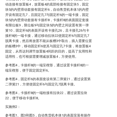
动连接有放置板4，放置板4的底部栓接有固定块5，固定
块5的内壁滑动套接有固定杆6，自动售货机本体1的内壁
开设有固定孔7，且固定孔7与固定杆6的一端卡接，固定
块5的内壁滑动套接有卡接杆8，卡接杆8的表面固定套接
有限位板9，限位板9与固定块5的内壁之间设置有第一弹
簧10，固定杆6的表面开设有卡接孔26，且卡接孔26与卡
接杆8的一端卡接，通过移动拉块22使固定杆6与固定孔7
脱离卡接，然后将放置不能从板槽3中取出，插入需要位置
的板槽3中，移动固定杆6使其与固定孔7卡接，将放置板4
固定，从而达到调节放置板4间距的目的，提高了实用性和
适用性，也可根据需要增减放置板4，方便使用。
参考图4，卡接杆8的一端呈楔形，通过设置卡接杆8的一
端呈楔形，便于固定固定杆6。
参考图4，固定杆6的表面套设有第二弹簧21，通过设置第
二弹簧21，方便使固定杆6与固定孔7脱离卡接。
参考图4，卡接杆8的一端栓接有拉块22，通过设置拉块
22，便于移动卡接杆8。
实施例2：
参考图1、图3和图5，自动售货机本体1的表面安装有操作