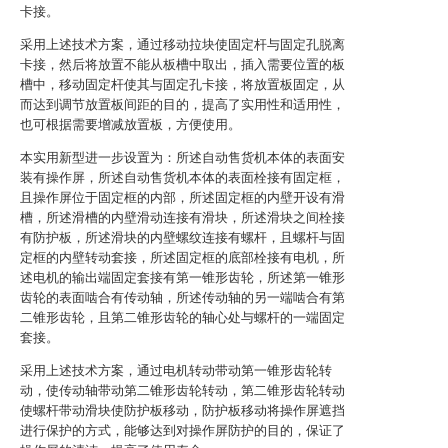
卡接。
采用上述技术方案，通过移动拉块使固定杆与固定孔脱离
卡接，然后将放置不能从板槽中取出，插入需要位置的板
槽中，移动固定杆使其与固定孔卡接，将放置板固定，从
而达到调节放置板间距的目的，提高了实用性和适用性，
也可根据需要增减放置板，方便使用。
本实用新型进一步设置为：所述自动售货机本体的表面安
装有操作屏，所述自动售货机本体的表面栓接有固定框，
且操作屏位于固定框的内部，所述固定框的内壁开设有滑
槽，所述滑槽的内壁滑动连接有滑块，所述滑块之间栓接
有防护板，所述滑块的内壁螺纹连接有螺杆，且螺杆与固
定框的内壁转动套接，所述固定框的底部栓接有电机，所
述电机的输出端固定套接有第一锥形齿轮，所述第一锥形
齿轮的表面啮合有传动轴，所述传动轴的另一端啮合有第
二锥形齿轮，且第二锥形齿轮的轴心处与螺杆的一端固定
套接。
采用上述技术方案，通过电机转动带动第一锥形齿轮转
动，使传动轴带动第二锥形齿轮转动，第二锥形齿轮转动
使螺杆带动滑块使防护板移动，防护板移动将操作屏遮挡
进行保护的方式，能够达到对操作屏防护的目的，保证了