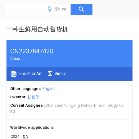
一种生鲜用自动售货机
CN223784742U
China
Find Prior Art
Similar
Other languages
English
Inventor
甘智伟
Current Assignee
Shenzhen Yungang Network Technology Co
ltd
Worldwide applications
2024
CN