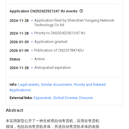
Application CN202422921247.9U events
Application filed by Shenzhen Yungang Network
2024-11-28
Technology Co ltd
Priority to CN202422921247.9U
2024-11-28
Application granted
2026-01-09
Publication of CN223784742U
2026-01-09
Active
Status
Anticipated expiration
2034-11-28
Info
Legal events
Similar documents
Priority and Related
Applications
External links
Espacenet
Global Dossier
Discuss
Abstract
本实用新型公开了一种生鲜用自动售货机，应用在售货机
领域，包括自动售货机本体，所述自动售货机本体的表面