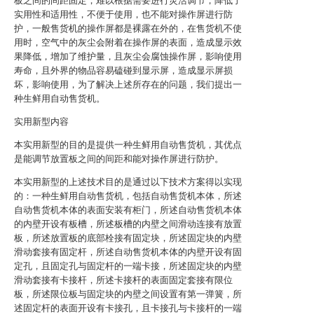
板之间的间距固定，难以根据需要进行灵活调节，降低了
实用性和适用性，不便于使用，也不能对操作屏进行防
护，一般售货机的操作屏都是裸露在外的，在售货机不使
用时，空气中的灰尘会附着在操作屏的表面，造成显示效
果降低，增加了维护量，且灰尘会腐蚀操作屏，影响使用
寿命，且外界的物品容易磕碰到显示屏，造成显示屏损
坏，影响使用，为了解决上述所存在的问题，我们提出一
种生鲜用自动售货机。
实用新型内容
本实用新型的目的是提供一种生鲜用自动售货机，其优点
是能调节放置板之间的间距和能对操作屏进行防护。
本实用新型的上述技术目的是通过以下技术方案得以实现
的：一种生鲜用自动售货机，包括自动售货机本体，所述
自动售货机本体的表面安装有柜门，所述自动售货机本体
的内壁开设有板槽，所述板槽的内壁之间滑动连接有放置
板，所述放置板的底部栓接有固定块，所述固定块的内壁
滑动套接有固定杆，所述自动售货机本体的内壁开设有固
定孔，且固定孔与固定杆的一端卡接，所述固定块的内壁
滑动套接有卡接杆，所述卡接杆的表面固定套接有限位
板，所述限位板与固定块的内壁之间设置有第一弹簧，所
述固定杆的表面开设有卡接孔，且卡接孔与卡接杆的一端