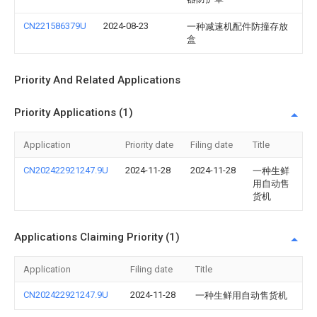
CN221586379U
2024-08-23
一种减速机配件防撞存放
盒
Priority And Related Applications
Priority Applications (1)
Application
Priority date
Filing date
Title
CN202422921247.9U
2024-11-28
2024-11-28
一种生鲜
用自动售
货机
Applications Claiming Priority (1)
Application
Filing date
Title
CN202422921247.9U
2024-11-28
一种生鲜用自动售货机