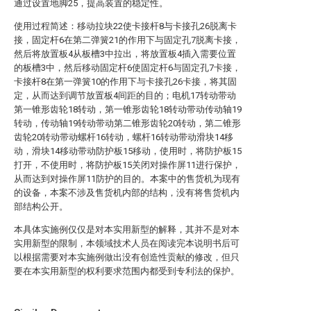
通过设置地脚25，提高装置的稳定性。
使用过程简述：移动拉块22使卡接杆8与卡接孔26脱离卡
接，固定杆6在第二弹簧21的作用下与固定孔7脱离卡接，
然后将放置板4从板槽3中拉出，将放置板4插入需要位置
的板槽3中，然后移动固定杆6使固定杆6与固定孔7卡接，
卡接杆8在第一弹簧10的作用下与卡接孔26卡接，将其固
定，从而达到调节放置板4间距的目的；电机17转动带动
第一锥形齿轮18转动，第一锥形齿轮18转动带动传动轴19
转动，传动轴19转动带动第二锥形齿轮20转动，第二锥形
齿轮20转动带动螺杆16转动，螺杆16转动带动滑块14移
动，滑块14移动带动防护板15移动，使用时，将防护板15
打开，不使用时，将防护板15关闭对操作屏11进行保护，
从而达到对操作屏11防护的目的。本案中的售货机为现有
的设备，本案不涉及售货机内部的结构，没有将售货机内
部结构公开。
本具体实施例仅仅是对本实用新型的解释，其并不是对本
实用新型的限制，本领域技术人员在阅读完本说明书后可
以根据需要对本实施例做出没有创造性贡献的修改，但只
要在本实用新型的权利要求范围内都受到专利法的保护。