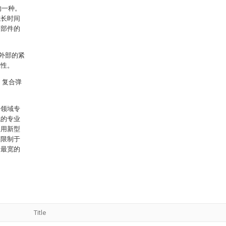
的一种。
或长时间
换部件的
于外部的紧
靠性。
）复合弹
本领域专
域的专业
实用新型
被限制于
的最宽的
Title