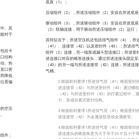
底座（1）；
。
压缩组件（2），所述压缩组件（2）安设在所述底座
驱动组件（3），所述驱动组件（3）安设在所述底座
业中。其
（2）联轴连接，用于驱动所述压缩组件（2）运行；
性能对于
其特征在于，所述空压机还包括排气组件（4），所
（41）、连接管（42）以及密封件（43）；所述排
式包括卡
组件（2）连接，另一端形成漏斗型连接口；所述密封
直口结构
述连接口对应的锥形连接头，通过所述连接头固定至
振动、热
（43）的另一端与所述连接管（42）连接；所述连
，直口密
气桶。
动而降低
2.根据权利要求1所述排气管（41）锥面密
或位置偏
述连接管（42）与所述密封件（43）通过螺
（42）与所述密封件（43）的拧紧过程中，
力，形成自紧式密封结构。
封的空压
3.根据权利要求1所述排气管（41）锥面密
高。
述连接管（42）为金属波纹管或金属硬管。
4.根据权利要求1所述排气管（41）锥面密
述连接头的锥面角度为大于等于23.5°且小于等
气组件；