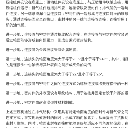
压缩组件安设在底座上；驱动组件安设在底座上，与压缩组件联轴连接，
压缩组件运行；排气组件包括排气管、连接管以及密封件；排气管的一端
件连接，另一端形成漏斗型连接口；密封件的一端形成与连接口对应的锥
头，通过连接头固定至连接口，密封件的另一端与连接管连接；连接管用
部的油气桶。
进一步地，连接管与密封件通过螺纹配合连接，在连接管与密封件的拧紧
通过锥面能够形成轴向预紧力，形成自紧式密封结构。
进一步地，连接管为金属波纹管或金属硬管。
进一步地，连接头的锥面角度为大于等于23.5°且小于等于24.5°，其中，
的是连接头中心轴线与其外表面之间所成夹角的两倍。
进一步地，连接头的锥面角度为大于等于22°且小于等于26°。
进一步地，连接管与密封件之间的连接方式为螺纹连接或卡簧连接中的一
进一步地，密封件的外表面设有螺纹结构，用于连接并固定套设于外部的
进一步地，密封件由耐高温弹性材料制成。
上述空压机通过在排气结构中采用具有特定锥面角度的密封件与排气管之
连接方式，在实现高效密封的同时，形成了轴向预紧力，从而提高了抗振
密封可靠性。同时，锥面密封在连接时能够更好地适应不同角度的偏差，