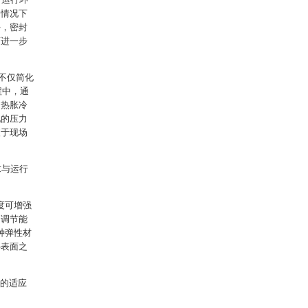
的情况下
外，密封
而进一步
，不仅简化
程中，通
、热胀冷
现的压力
便于现场
求与运行
角度可增强
和调节能
多种弹性材
外表面之
强的适应