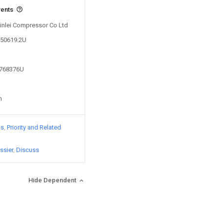
vents
Xinlei Compressor Co Ltd
950619.2U
3768376U
n
ts
Priority and Related
ssier
Discuss
Hide Dependent