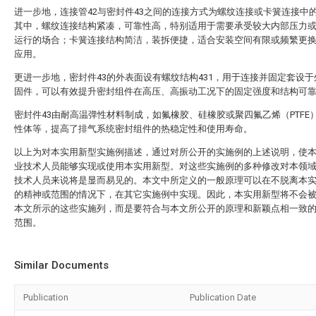
进一步地，连接管42与密封件43之间的连接方式为螺纹连接或卡簧连接中
其中，螺纹连接结构紧凑，可靠性高，特别适用于需要承受较大内部压力
运行的场合；卡簧连接结构简洁，装拆便捷，适合安装空间有限或频繁更
应用。
更进一步地，密封件43的外表面设有螺纹结构431，用于连接并固定套设
固件，可以有效提升密封组件在高压、高振动工况下的固定强度和结构可
密封件43由耐高温弹性材料制成，如氟橡胶、硅橡胶或聚四氟乙烯（PTFE
性体等，提高了排气系统密封组件的热稳定性和使用寿命。
以上为对本实用新型实施例描述，通过对所公开的实施例的上述说明，使
业技术人员能够实现或使用本实用新型。对这些实施例的多种修改对本领
技术人员来说将是显而易见的。本文中所定义的一般原理可以在不脱离本
的精神或范围的情况下，在其它实施例中实现。因此，本实用新型将不会
本文所示的这些实施列，而是要符合与本文所公开的原理和新颖点相一致
范围。
Similar Documents
Publication
Publication Date