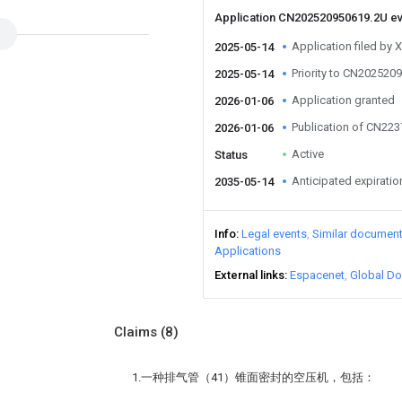
Application CN202520950619.2U e
Application filed by 
2025-05-14
Priority to CN202520
2025-05-14
Application granted
2026-01-06
Publication of CN22
2026-01-06
Active
Status
Anticipated expiratio
2035-05-14
Info
Legal events
Similar documen
Applications
External links
Espacenet
Global Do
Claims
(8)
1.一种排气管（41）锥面密封的空压机，包括：