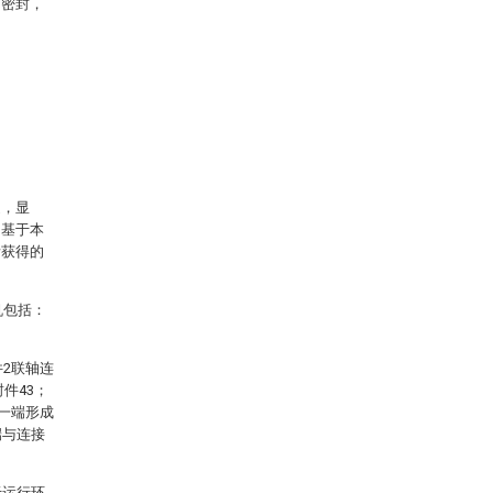
的密封，
述，显
。基于本
所获得的
机包括：
件2联轴连
件43；
的一端形成
端与连接
于运行环