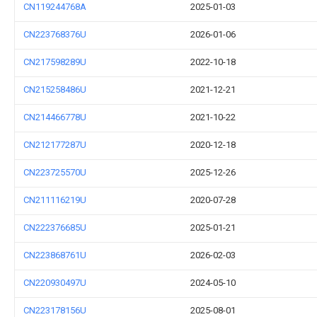
CN119244768A
2025-01-03
CN223768376U
2026-01-06
CN217598289U
2022-10-18
CN215258486U
2021-12-21
CN214466778U
2021-10-22
CN212177287U
2020-12-18
CN223725570U
2025-12-26
CN211116219U
2020-07-28
CN222376685U
2025-01-21
CN223868761U
2026-02-03
CN220930497U
2024-05-10
CN223178156U
2025-08-01