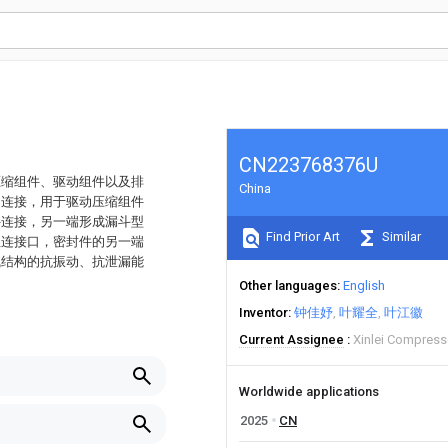
CN223768376U
压缩组件、驱动组件以及排
China
轴连接，用于驱动压缩组件
件连接，另一端形成漏斗型
Find Prior Art
Similar
至连接口，密封件的另一端
气结构的抗振动、抗泄漏能
Other languages
English
Inventor
钟佳妤
叶耀全
叶江徽
Current Assignee
Xinlei Compress
Worldwide applications
2025
CN