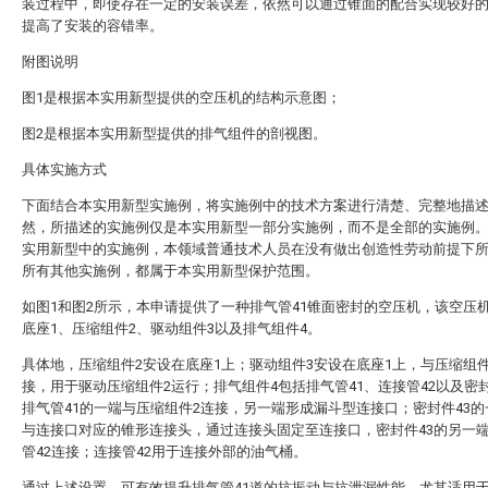
装过程中，即使存在一定的安装误差，依然可以通过锥面的配合实现较好
提高了安装的容错率。
附图说明
图1是根据本实用新型提供的空压机的结构示意图；
图2是根据本实用新型提供的排气组件的剖视图。
具体实施方式
下面结合本实用新型实施例，将实施例中的技术方案进行清楚、完整地描
然，所描述的实施例仅是本实用新型一部分实施例，而不是全部的实施例
实用新型中的实施例，本领域普通技术人员在没有做出创造性劳动前提下
所有其他实施例，都属于本实用新型保护范围。
如图1和图2所示，本申请提供了一种排气管41锥面密封的空压机，该空压
底座1、压缩组件2、驱动组件3以及排气组件4。
具体地，压缩组件2安设在底座1上；驱动组件3安设在底座1上，与压缩组
接，用于驱动压缩组件2运行；排气组件4包括排气管41、连接管42以及密封
排气管41的一端与压缩组件2连接，另一端形成漏斗型连接口；密封件43
与连接口对应的锥形连接头，通过连接头固定至连接口，密封件43的另一
管42连接；连接管42用于连接外部的油气桶。
通过上述设置，可有效提升排气管41道的抗振动与抗泄漏性能，尤其适用