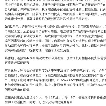
境中存在剧烈振动的场景。连接头与连接口的锥面配合可在连接误差存在
自动纠偏，保障密封效果，从而增强设备的装配容错性和工程适应性。此
结构具有自紧特性，随着气体压力的提高，锥面间的压紧力同步增强，从
强化密封效果，显著提升整机的密封可靠性和长期使用稳定性。
如图2所示，连接管42与密封件43通过螺纹配合连接，采用螺纹配合结构
了装配工艺，还显著提高了密封可靠性。在连接管42与密封件43的拧紧过
过锥面能够形成轴向预紧力，形成自紧式密封结构，从而大幅减少因振动
缩等因素引起的松动与泄漏。同时，自紧特性有效应对运行过程中可能出
波动或接头轻微位移问题，提高了系统的动态密封性能。此外，该结构还
安装和后期维护，拆装方便，增强了工程实用性。
具体地，连接管42为金属波纹管或金属硬管，使空压机可根据不同安装需
环境进行适配配置。
更具体地，连接头的锥面角度为大于等于23.5°且小于等于24.5°。较小的
自锁性能，提高抗松动能力；而适当增加角度则能提升装配过程的引导性
力，兼顾了密封可靠性与操作便利性。23.5°至24.5°的角度范围可适用于
料与金属锥口间的密封场景。其中，锥面角度指的是连接头中心轴线与其
间所成夹角的两倍。
连接头的锥面角度也可为大于等于22°且小于等于26°，使密封结构具备更
性和工程适配性，同时，可适应安装时的角度偏差。