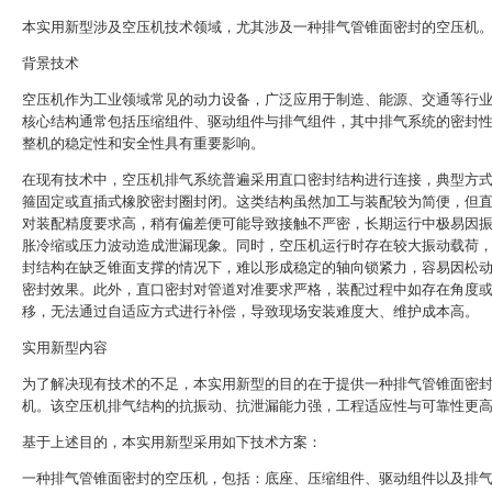
本实用新型涉及空压机技术领域，尤其涉及一种排气管锥面密封的空压机
背景技术
空压机作为工业领域常见的动力设备，广泛应用于制造、能源、交通等行
核心结构通常包括压缩组件、驱动组件与排气组件，其中排气系统的密封
整机的稳定性和安全性具有重要影响。
在现有技术中，空压机排气系统普遍采用直口密封结构进行连接，典型方
箍固定或直插式橡胶密封圈封闭。这类结构虽然加工与装配较为简便，但
对装配精度要求高，稍有偏差便可能导致接触不严密，长期运行中极易因
胀冷缩或压力波动造成泄漏现象。同时，空压机运行时存在较大振动载荷
封结构在缺乏锥面支撑的情况下，难以形成稳定的轴向锁紧力，容易因松
密封效果。此外，直口密封对管道对准要求严格，装配过程中如存在角度
移，无法通过自适应方式进行补偿，导致现场安装难度大、维护成本高。
实用新型内容
为了解决现有技术的不足，本实用新型的目的在于提供一种排气管锥面密
机。该空压机排气结构的抗振动、抗泄漏能力强，工程适应性与可靠性更
基于上述目的，本实用新型采用如下技术方案：
一种排气管锥面密封的空压机，包括：底座、压缩组件、驱动组件以及排