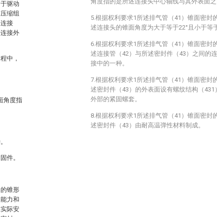
角度指的是所述连接头中心轴线与其外表面之
用于驱动
与压缩组
5.根据权利要求1所述排气管（41）锥面密
形连接
述连接头的锥面角度为大于等于22°且小于等于
于连接外
6.根据权利要求1所述排气管（41）锥面密
述连接管（42）与所述密封件（43）之间的
过程中，
接中的一种。
7.根据权利要求1所述排气管（41）锥面密
述密封件（43）的外表面设有螺纹结构（43
外部的紧固螺套。
锥面角度指
8.根据权利要求1所述排气管（41）锥面密
述密封件（43）由耐高温弹性材料制成。
种。
紧固件。
间的锥形
动能力和
在实际安