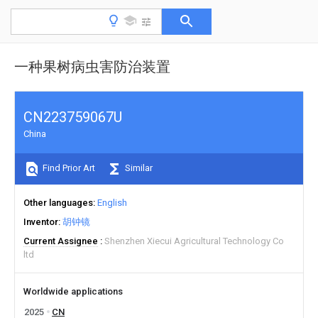
一种果树病虫害防治装置
CN223759067U
China
Find Prior Art
Similar
Other languages
English
Inventor
胡钟镜
Current Assignee
Shenzhen Xiecui Agricultural Technology Co
ltd
Worldwide applications
2025
CN