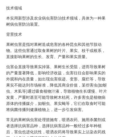
技术领域
本实用新型涉及农业病虫害防治技术领域，具体为一种果
树病虫害防治装置。
背景技术
果树虫害是指对果树造成危害的各种昆虫和其他节肢动
物。这些虫害通过取食果树的叶片、果实、枝干或根系，
直接影响果树的生长、发育、产量和果实质量。
虫害会直接导致果实掉落、果树生长受阻，进而导致果树
的产量显著降低，影响经济收益，虫害往往会影响果实的
外观和内在质量，如出现虫害痕迹、变形、腐烂等，导致
果实不能达到市场标准，降低其商业价值，某些害虫(如蚜
虫、木虱等)通过吸食植物汁液，导致植物生长缓慢、叶片
发黄，严重时甚至可能导致树木枯死，许多害虫是植物病
原体的传播媒介，如蚜虫、果实蝇等，它们在取食时可能
将病菌传播到健康植物上，进一步引发病害。
常见的果树病虫害处理措施有，喷洒农药、施用杀菌剂或
者选择抗病害品种，选择抗病害品种一般经过多年种植
后，害虫也进化抗性，喷洒农药将导致果实上沾染农药残