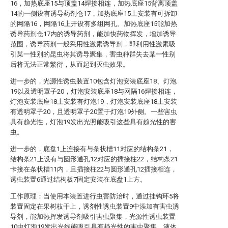
16，加热底座15与顶盖14焊接相连，加热底座15背离顶盖
14的一侧设有诱导药剂仓17，加热底座15上安装有可拆卸
的网隔16，网隔16上开设有多组网孔。加热底座15能加热
诱导药剂仓17内的诱导药剂，能加快药物挥发，增加诱导
范围，诱导药剂一般采用性激素诱导剂，即利用性激素吸
引某一性别的昆虫将其诱导聚集，害虫种群失去某一性别
后将无法正常繁衍，从而起到灭虫效果。
进一步的，光源性诱虫装置10包含灯泡安装底座18、灯泡
19以及透明罩子20，灯泡安装底座18与网隔16焊接相连，
灯泡安装底座18上安装有灯泡19，灯泡安装底座18上安装
有透明罩子20，且透明罩子20置于灯泡19外侧。一些害虫
具有趋光性，灯泡19发出光照能吸引这些具有趋光性的害
虫。
进一步的，底盘1上连接有与条状槽11对应的结构条21，
结构条21上设有与圆形通孔12对应的插接柱22，结构条21
卡接在条状槽11内，且插接柱22与圆形通孔12插接相连，
诱虫装置6通过结构板7固定安装在底盘1上方。
工作原理：当使用本装置进行虫害防治时，通过挂钩环5将
装置固定在果树枝干上，诱剂性诱虫装置9中添加有害虫诱
导剂，能加热挥发诱导剂吸引害虫聚集，光源性诱虫装置
10中灯泡19发出光线能吸引具有趋光性的害虫聚集，液体