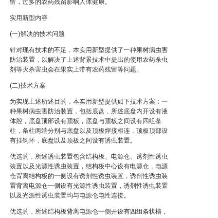
留，过多的农药残留影响人体健康。
实用新型内容
(一)解决的技术问题
针对现有技术的不足，本实用新型提供了一种果树病虫害
防治装置，以解决了上述背景技术中提出的使用农药杀虫
剂等灭杀害虫会在果实上带有农药残留等问题。
(二)技术方案
为实现上述所述目的，本实用新型提供如下技术方案：一
种果树病虫害防治装置，包括底盘，所述底盘内开设有液
体腔，底盘顶部设有顶板，底盘与顶板之间设有四组条
柱，条柱两端分别与底盘以及顶板焊接相连，顶板顶部设
有挂钩环，底盘以及顶板之间设有诱虫装置。
优选的，所述诱虫装置包含结构板、电源仓、诱剂性诱虫
装置以及光源性诱虫装置，结构板中心设有电源仓，电源
仓背离结构板的一侧设有诱剂性诱虫装置，诱剂性诱虫装
置背离电源仓一侧设有光源性诱虫装置，诱剂性诱虫装置
以及光源性诱虫装置均与电源仓电性连接。
优选的，所述结构板背离电源仓一侧开设有四组条状槽，