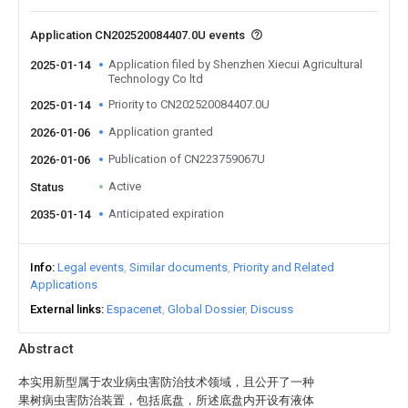
Application CN202520084407.0U events
Application filed by Shenzhen Xiecui Agricultural
2025-01-14
Technology Co ltd
Priority to CN202520084407.0U
2025-01-14
Application granted
2026-01-06
Publication of CN223759067U
2026-01-06
Active
Status
Anticipated expiration
2035-01-14
Info
Legal events
Similar documents
Priority and Related
Applications
External links
Espacenet
Global Dossier
Discuss
Abstract
本实用新型属于农业病虫害防治技术领域，且公开了一种
果树病虫害防治装置，包括底盘，所述底盘内开设有液体