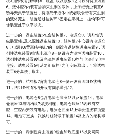
板3顶部设有挂钩环5，底盘1以及顶板3之间设有诱虫装置
6。液体腔2内装有掺加灭虫剂的液体，虫子经诱虫装置6
诱导聚集于装置处，将溺死于液体中或者吸食带有灭虫剂
的液体死去，装置通过挂钩环5固定在果树上，挂钩环5可
使装置处于水平状态。
进一步的，诱虫装置6包含结构板7、电源仓8、诱剂性诱
虫装置9以及光源性诱虫装置10，结构板7中心设有电源仓
8，电源仓8背离结构板7的一侧设有诱剂性诱虫装置9，诱
剂性诱虫装置9背离电源仓8一侧设有光源性诱虫装置10，
诱剂性诱虫装置9以及光源性诱虫装置10均与电源仓8电性
连接。诱虫装置6可从两组条柱4之间空隙取出，可将诱虫
装置6分离便于取出。
进一步的，结构板7背离电源仓8一侧开设有四组条状槽
11，四组条柱4内均开设有圆形通孔12。
进一步的，电源仓8包含电源仓底座13以及顶盖14，电源
仓底座13与结构板7焊接相连，电源仓底座13内设有空
腔，空腔内安装有电池，电源仓底座13上螺纹连接有顶盖
14。电池可更换，跟换时旋转取下顶盖14及上方的结构即
可。
进一步的，诱剂性诱虫装置9包含加热底座15以及网隔