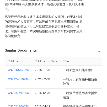
腔2内添加带有灭虫剂的液体，能溺死或通过灭虫剂灭杀害
虫。
尽管已经示出和描述了本实用新型的实施例，对于本领域
的普通技术人员而言，可以理解在不脱离本实用新型的原
理和精神的情况下可以对这些实施例进行多种变化、修
改、替换和变型，本实用新型的范围由所附权利要求及其
等同物限定。
Similar Documents
Publication
Publication Date
Title
CN204070232U
2015-01-07
一种新型太阳能杀虫灯
CN212437023U
2021-02-02
一种用于农作物种植防虫
装置
CN205756720U
2016-12-07
一种烟草种植用诱虫捕虫
装置
CN202190667U
2012-04-18
绿色环保智控光频媒多功