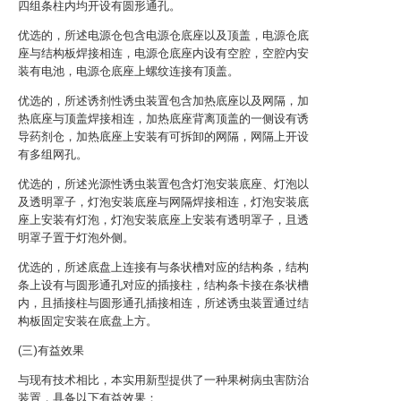
四组条柱内均开设有圆形通孔。
优选的，所述电源仓包含电源仓底座以及顶盖，电源仓底
座与结构板焊接相连，电源仓底座内设有空腔，空腔内安
装有电池，电源仓底座上螺纹连接有顶盖。
优选的，所述诱剂性诱虫装置包含加热底座以及网隔，加
热底座与顶盖焊接相连，加热底座背离顶盖的一侧设有诱
导药剂仓，加热底座上安装有可拆卸的网隔，网隔上开设
有多组网孔。
优选的，所述光源性诱虫装置包含灯泡安装底座、灯泡以
及透明罩子，灯泡安装底座与网隔焊接相连，灯泡安装底
座上安装有灯泡，灯泡安装底座上安装有透明罩子，且透
明罩子置于灯泡外侧。
优选的，所述底盘上连接有与条状槽对应的结构条，结构
条上设有与圆形通孔对应的插接柱，结构条卡接在条状槽
内，且插接柱与圆形通孔插接相连，所述诱虫装置通过结
构板固定安装在底盘上方。
(三)有益效果
与现有技术相比，本实用新型提供了一种果树病虫害防治
装置，具备以下有益效果：