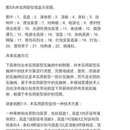
图5为本实用新型底盘示意图。
图中：1、底盘；2、液体腔；3、顶板；4、条柱；5、挂
钩环；6、诱虫装置；7、结构板；8、电源仓；9、诱剂性
诱虫装置；10、光源性诱虫装置；11、条状槽；12、圆形
通孔；13、电源仓底座；14、顶盖；15、加热底座；16、
网隔；17、诱导药剂仓；18、灯泡安装底座；19、灯泡；
20、透明罩子；21、结构条；22、插接柱。
具体实施方式
下面将结合本实用新型实施例中的附图，对本实用新型实
施例中的技术方案进行清楚、完整地描述，显然，所描述
的实施例仅仅是本实用新型一部分实施例，而不是全部的
实施例。基于本实用新型中的实施例，本领域普通技术人
员在没有做出创造性劳动前提下所获得的所有其他实施
例，都属于本实用新型保护的范围。
请参阅图1-5，本实用新型提供一种技术方案：
一种果树病虫害防治装置，包括底盘1，底盘1内开设有液
体腔2，底盘1顶部设有顶板3，底盘1与顶板3之间设有四
组条柱4，条柱4两端分别与底盘1以及顶板3焊接相连，顶