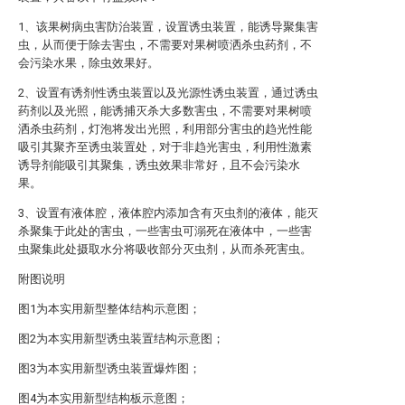
1、该果树病虫害防治装置，设置诱虫装置，能诱导聚集害
虫，从而便于除去害虫，不需要对果树喷洒杀虫药剂，不
会污染水果，除虫效果好。
2、设置有诱剂性诱虫装置以及光源性诱虫装置，通过诱虫
药剂以及光照，能诱捕灭杀大多数害虫，不需要对果树喷
洒杀虫药剂，灯泡将发出光照，利用部分害虫的趋光性能
吸引其聚齐至诱虫装置处，对于非趋光害虫，利用性激素
诱导剂能吸引其聚集，诱虫效果非常好，且不会污染水
果。
3、设置有液体腔，液体腔内添加含有灭虫剂的液体，能灭
杀聚集于此处的害虫，一些害虫可溺死在液体中，一些害
虫聚集此处摄取水分将吸收部分灭虫剂，从而杀死害虫。
附图说明
图1为本实用新型整体结构示意图；
图2为本实用新型诱虫装置结构示意图；
图3为本实用新型诱虫装置爆炸图；
图4为本实用新型结构板示意图；