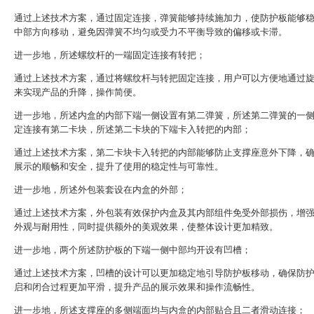
通过上述技术方案，通过固定连接，弹簧能够持续施加力，使防护板能够
中部方向移动，避免因弹簧不均匀或受力不平衡导致的偏移或卡滞。
进一步地，所述螺纹杆的一端固定连接有转把；
通过上述技术方案，通过将螺纹杆与转把固定连接，用户可以方便地通过
来实现产品的升降，操作简便。
进一步地，所述内盒的内部下端一侧设置有第二弹簧，所述第二弹簧的一
定连接有第二卡块，所述第二卡块的下端卡入转把的内部；
通过上述技术方案，第二卡块卡入转把的内部能够防止支撑座意外下降，
展示的顺畅和安全，提升了使用的稳定性与可靠性。
进一步地，所述外包装套设在内盒的外部；
通过上述技术方案，外包装有效保护内盒及其内部组件免受外部损伤，增
外观与耐用性，同时提供额外的美观效果，使整体设计更加精致。
进一步地，两个所述防护板的下端一侧中部均开设有凹槽；
通过上述技术方案，凹槽的设计可以更加稳定地引导防护板移动，确保防
启和闭合过程更加平滑，提升产品的展示效果和操作流畅性。
进一步地，所述支撑座的多侧端面均与内盒的内部贴合且二者滑动连接；