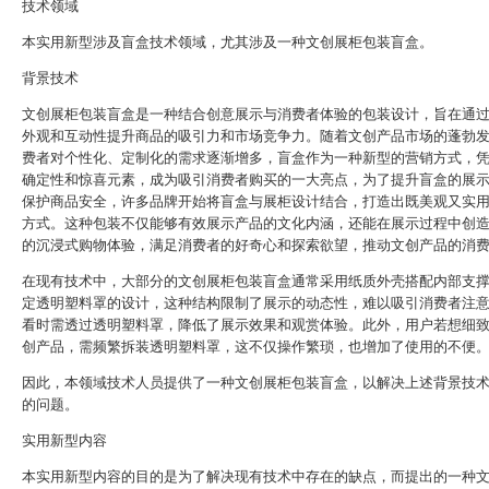
技术领域
本实用新型涉及盲盒技术领域，尤其涉及一种文创展柜包装盲盒。
背景技术
文创展柜包装盲盒是一种结合创意展示与消费者体验的包装设计，旨在通
外观和互动性提升商品的吸引力和市场竞争力。随着文创产品市场的蓬勃
费者对个性化、定制化的需求逐渐增多，盲盒作为一种新型的营销方式，
确定性和惊喜元素，成为吸引消费者购买的一大亮点，为了提升盲盒的展
保护商品安全，许多品牌开始将盲盒与展柜设计结合，打造出既美观又实
方式。这种包装不仅能够有效展示产品的文化内涵，还能在展示过程中创
的沉浸式购物体验，满足消费者的好奇心和探索欲望，推动文创产品的消
在现有技术中，大部分的文创展柜包装盲盒通常采用纸质外壳搭配内部支
定透明塑料罩的设计，这种结构限制了展示的动态性，难以吸引消费者注
看时需透过透明塑料罩，降低了展示效果和观赏体验。此外，用户若想细
创产品，需频繁拆装透明塑料罩，这不仅操作繁琐，也增加了使用的不便
因此，本领域技术人员提供了一种文创展柜包装盲盒，以解决上述背景技
的问题。
实用新型内容
本实用新型内容的目的是为了解决现有技术中存在的缺点，而提出的一种