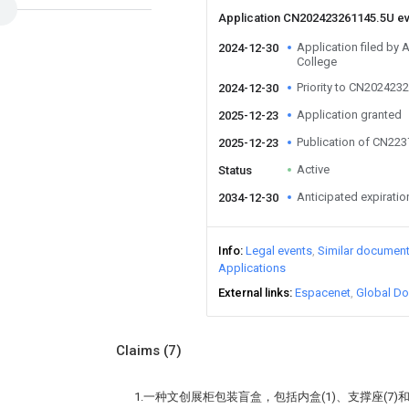
Application CN202423261145.5U e
Application filed by 
2024-12-30
College
Priority to CN202423
2024-12-30
Application granted
2025-12-23
Publication of CN22
2025-12-23
Active
Status
Anticipated expiratio
2034-12-30
Info
Legal events
Similar documen
Applications
External links
Espacenet
Global Do
Claims
(7)
1.一种文创展柜包装盲盒，包括内盒(1)、支撑座(7)