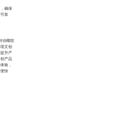
度，确保
的可靠
转动螺纹
实现文创
，提升产
文创产品
赏体验，
简便快