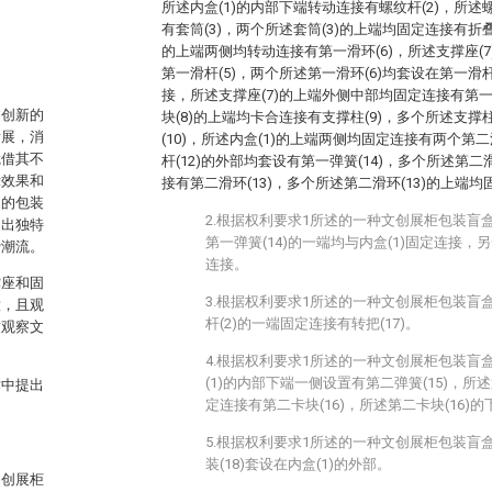
所述内盒(1)的内部下端转动连接有螺纹杆(2)，所述
有套筒(3)，两个所述套筒(3)的上端均固定连接有折叠
的上端两侧均转动连接有第一滑环(6)，所述支撑座(
第一滑杆(5)，两个所述第一滑环(6)均套设在第一滑
接，所述支撑座(7)的上端外侧中部均固定连接有第一
过创新的
块(8)的上端均卡合连接有支撑柱(9)，多个所述支撑
发展，消
(10)，所述内盒(1)的上端两侧均固定连接有两个第二
凭借其不
杆(12)的外部均套设有第一弹簧(14)，多个所述第二
示效果和
接有第二滑环(13)，多个所述第二滑环(13)的上端均
用的包装
2.根据权利要求1所述的一种文创展柜包装盲
造出独特
第一弹簧(14)的一端均与内盒(1)固定连接，另
费潮流。
连接。
撑座和固
3.根据权利要求1所述的一种文创展柜包装盲
意，且观
杆(2)的一端固定连接有转把(17)。
致观察文
。
4.根据权利要求1所述的一种文创展柜包装盲
(1)的内部下端一侧设置有第二弹簧(15)，所述
术中提出
定连接有第二卡块(16)，所述第二卡块(16)的
5.根据权利要求1所述的一种文创展柜包装盲
装(18)套设在内盒(1)的外部。
文创展柜