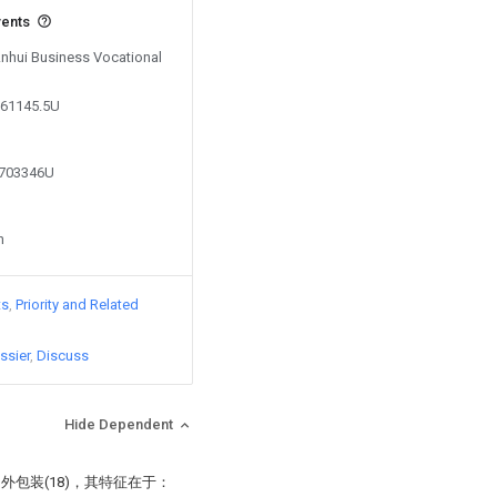
vents
Anhui Business Vocational
261145.5U
3703346U
n
ts
Priority and Related
ssier
Discuss
Hide Dependent
和外包装(18)，其特征在于：