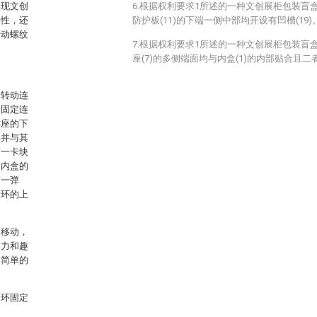
实现文创
6.根据权利要求1所述的一种文创展柜包装盲
味性，还
防护板(11)的下端一侧中部均开设有凹槽(19)
转动螺纹
7.根据权利要求1所述的一种文创展柜包装盲
座(7)的多侧端面均与内盒(1)的内部贴合且
端转动连
均固定连
撑座的下
部并与其
第一卡块
述内盒的
第一弹
滑环的上
板移动，
引力和趣
过简单的
滑环固定