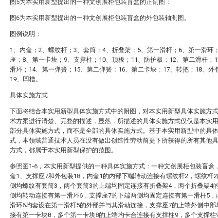
图5为本实用新型提出的一种文创展柜包装盲盒的正剖图；
图6为本实用新型提出的一种文创展柜包装盲盒的外包装轴测图。
图例说明：
1、内盒；2、螺纹杆；3、套筒；4、折叠架；5、第一滑杆；6、第一滑环
座；8、第一卡块；9、支撑柱；10、顶板；11、防护板；12、第二滑杆；1
滑环；14、第一弹簧；15、第二弹簧；16、第二卡块；17、转把；18、外
19、凹槽。
具体实施方式
下面将结合本实用新型具体实施方式中的附图，对本实用新型具体实施方
术方案进行清楚、完整的描述，显然，所描述的具体实施方式仅仅是本实
部分具体实施方式，而不是全部的具体实施方式。基于本实用新型中的具
式，本领域普通技术人员在没有做出创造性劳动前提下所获得的所有其他
方式，都属于本实用新型保护的范围。
参照图1-6，本实用新型提供的一种具体实施方式：一种文创展柜包装盲盒
盒1、支撑座7和外包装18，内盒1的内部下端转动连接有螺纹杆2，螺纹杆
侧均螺纹有套筒3，两个套筒3的上端均固定连接有折叠架4，两个折叠架4
侧均转动连接有第一滑环6，支撑座7的下端两侧均固定连接有第一滑杆5，
滑环6均套设在第一滑杆5的外部并与其滑动连接，支撑座7的上端外侧中部
接有第一卡块8，多个第一卡块8的上端均卡合连接有支撑柱9，多个支撑柱