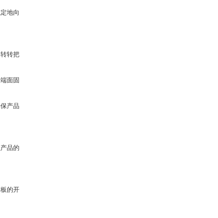
稳定地向
旋转转把
侧端面固
确保产品
强产品的
护板的开