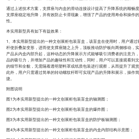
通过上述技术方案，支撑座与内盒的滑动连接设计提高了升降系统的顺畅
支撑座稳定地升降，并有效防止卡滞现象，增强了产品的使用寿命和操作
性。
本实用新型具有如下有益效果：
1、本实用新型提出的一种文创展柜包装盲盒，该盲盒在使用时，用户通过
杆使折叠架变形，进而使支撑座随之上升，顶板推动防护板向两侧移动，
产品从内盒内部升起，这种动态的升降展示方式能够吸引消费者的注意力
品的吸引力，并增加产品的趣味性和互动性，同时，用户可以直接观看到
的细节和全貌，无需隔着透明塑料罩或纸质包装进行观察，从而提升了观
此外，用户只需通过简单的转动螺纹杆即可实现产品的升降和展示，操作
捷。
附图说明
图1为本实用新型提出的一种文创展柜包装盲盒的轴测图；
图2为本实用新型提出的一种文创展柜包装盲盒的爆炸图；
图3为本实用新型提出的一种文创展柜包装盲盒的防护板轴测图；
图4为本实用新型提出的一种文创展柜包装盲盒的内盒内部结构示意图；