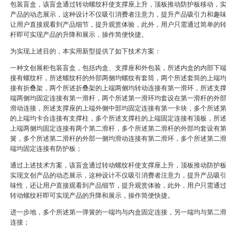
包装盲盒，该盲盒通过转动螺纹杆使支撑座上升，顶板推动防护板移动，
产品的动态展示，这种设计不仅吸引消费者注意力，提升产品吸引力和趣
让用户直接观看到产品细节，提升观赏体验，此外，用户只需通过简单的
杆即可实现产品的升降和展示，操作简便快捷。
为实现上述目的，本实用新型提供了如下技术方案：
一种文创展柜包装盲盒，包括内盒、支撑座和外包装，所述内盒的内部下
接有螺纹杆，所述螺纹杆的外部两侧均螺纹有套筒，两个所述套筒的上端
接有折叠架，两个所述折叠架的上端两侧均转动连接有第一滑环，所述支
端两侧均固定连接有第一滑杆，两个所述第一滑环均套设在第一滑杆的外
滑动连接，所述支撑座的上端外侧中部均固定连接有第一卡块，多个所述
的上端均卡合连接有支撑柱，多个所述支撑柱的上端固定连接有顶板，所
上端两侧均固定连接有两个第二滑杆，多个所述第二滑杆的外部均套设有
簧，多个所述第二滑杆的外部一侧均滑动连接有第二滑环，多个所述第二
端均固定连接有防护板；
通过上述技术方案，该盲盒通过转动螺纹杆使支撑座上升，顶板推动防护
实现文创产品的动态展示，这种设计不仅吸引消费者注意力，提升产品吸
味性，还让用户直接观看到产品细节，提升观赏体验，此外，用户只需通
转动螺纹杆即可实现产品的升降和展示，操作简便快捷。
进一步地，多个所述第一弹簧的一端均与内盒固定连接，另一端均与第二
连接；