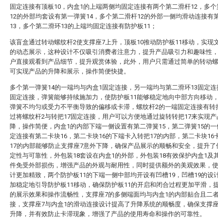
固定连接有顶板10，内盒1的上端两侧均固定连接有两个第二滑杆12，多
12的外部均套设有第一弹簧14，多个第二滑杆12的外部一侧均滑动连接有
13，多个第二滑环13的上端均固定连接有防护板11；
该盲盒通过转动螺纹杆2使支撑座7上升，顶板10推动防护板11移动，实现
的动态展示，这种设计不仅吸引消费者注意力，提升产品吸引力和趣味性
户直接观看到产品细节，提升观赏体验，此外，用户只需通过简单的转动螺
可实现产品的升降和展示，操作简便快捷。
多个第一弹簧14的一端均与内盒1固定连接，另一端均与第二滑环13固定
固定连接，弹簧能够持续施加力，使防护板11能够稳定地向中部方向移动
弹簧不均匀或受力不平衡导致的偏移或卡滞，螺纹杆2的一端固定连接有转把
过将螺纹杆2与转把17固定连接，用户可以方便地通过旋转转把17来实现产
降，操作简便，内盒1的内部下端一侧设置有第二弹簧15，第二弹簧15的
定连接有第二卡块16，第二卡块16的下端卡入转把17的内部，第二卡块16
17的内部能够防止支撑座7意外下降，确保产品展示的顺畅和安全，提升了
定性与可靠性，外包装18套设在内盒1的外部，外包装18有效保护内盒1及
件免受外部损伤，增强产品的外观与耐用性，同时提供额外的美观效果，
计更加精致，两个防护板11的下端一侧中部均开设有凹槽19，凹槽19的设
加稳定地引导防护板11移动，确保防护板11的开启和闭合过程更加平滑，
的展示效果和操作流畅性，支撑座7的多侧端面均与内盒1的内部贴合且二
接，支撑座7与内盒1的滑动连接设计提高了升降系统的顺畅度，确保支撑座
升降，并有效防止卡滞现象，增强了产品的使用寿命和操作的可靠性。