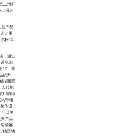
个第二滑杆
第二滑环
文创产品
，还让用
纹杆2即
连接，通过
，避免因
17，通
品的升
一侧端面固
卡入转把
使用的稳
其内部组
使整体设
计可以更
提升产品
者滑动连
7稳定地