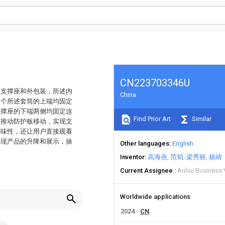
CN223703346U
、支撑座和外包装，所述内
China
两个所述套筒的上端均固定
支撑座的下端两侧均固定连
Find Prior Art
Similar
板推动防护板移动，实现文
趣味性，还让用户直接观看
实现产品的升降和展示，操
Other languages
English
Inventor
高海燕
范韬
梁秀丽
杨靖
Current Assignee
Anhui Business 
Worldwide applications
2024
CN