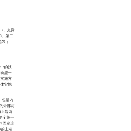
；7、支撑
3、第二
包装；
式中的技
用新型一
体实施方
具体实施
，包括内
2的外部两
的上端两
两个第一
均固定连
9的上端