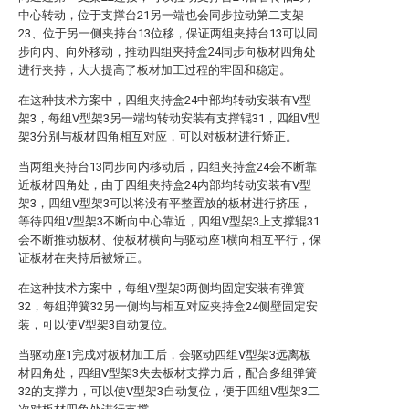
中心转动，位于支撑台21另一端也会同步拉动第二支架
23、位于另一侧夹持台13位移，保证两组夹持台13可以同
步向内、向外移动，推动四组夹持盒24同步向板材四角处
进行夹持，大大提高了板材加工过程的牢固和稳定。
在这种技术方案中，四组夹持盒24中部均转动安装有V型
架3，每组V型架3另一端均转动安装有支撑辊31，四组V型
架3分别与板材四角相互对应，可以对板材进行矫正。
当两组夹持台13同步向内移动后，四组夹持盒24会不断靠
近板材四角处，由于四组夹持盒24内部均转动安装有V型
架3，四组V型架3可以将没有平整置放的板材进行挤压，
等待四组V型架3不断向中心靠近，四组V型架3上支撑辊31
会不断推动板材、使板材横向与驱动座1横向相互平行，保
证板材在夹持后被矫正。
在这种技术方案中，每组V型架3两侧均固定安装有弹簧
32，每组弹簧32另一侧均与相互对应夹持盒24侧壁固定安
装，可以使V型架3自动复位。
当驱动座1完成对板材加工后，会驱动四组V型架3远离板
材四角处，四组V型架3失去板材支撑力后，配合多组弹簧
32的支撑力，可以使V型架3自动复位，便于四组V型架3二