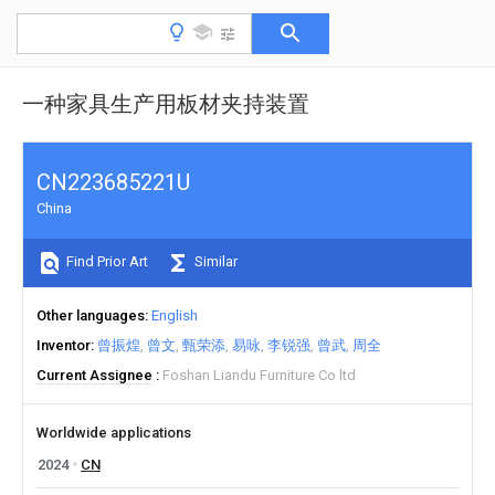
一种家具生产用板材夹持装置
CN223685221U
China
Find Prior Art
Similar
Other languages
English
Inventor
曾振煌
曾文
甄荣添
易咏
李锐强
曾武
周全
Current Assignee
Foshan Liandu Furniture Co ltd
Worldwide applications
2024
CN