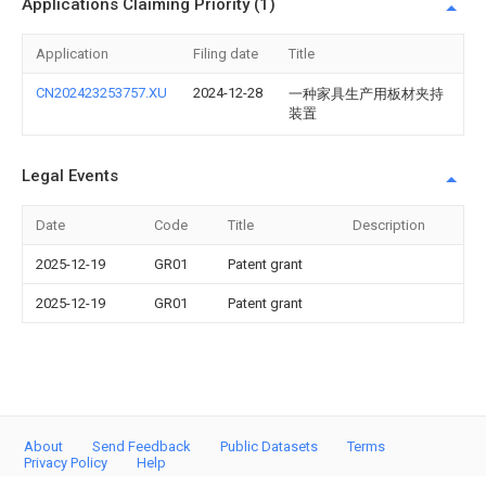
Applications Claiming Priority (1)
Application
Filing date
Title
CN202423253757.XU
2024-12-28
一种家具生产用板材夹持
装置
Legal Events
Date
Code
Title
Description
2025-12-19
GR01
Patent grant
2025-12-19
GR01
Patent grant
About
Send Feedback
Public Datasets
Terms
Privacy Policy
Help