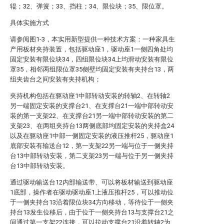
辊；32、弹簧；33、挡柱；34、限位块；35、限位罩。
具体实施方式
请参阅图1-3，本实用新型提供一种技术方案：一种家具生
产用板材夹持装置，包括驱动座1，驱动座1一侧四角处均
固定安装有限位块34，四组限位块34上均滑动安装有限位
罩35，相邻两组限位罩35侧壁均固定安装有夹持台13，两
组夹齿台之间安装有夹持机构；
夹持机构包括在驱动座1中部转动安装的转轴2、在转轴2
另一端固定安装的支撑台21、在支撑台21一端中部转动安
装的第一支架22、在支撑台21另一端中部转动安装的第二
支架23、在两组夹持台13两侧底部均固定安装的夹持盒24
以及在驱动座1中部一侧固定安装的液压推杆25，驱动座1
底部安装有输送台12，第一支架22另一端与位于一侧夹持
台13中部转动安装，第二支架23另一端与位于另一侧夹持
台13中部转动安装。
通过驱动输送台12内部输送带、可以将板材输送到驱动座
1底部，操作者在驱动驱动座1上液压推杆25，可以推动位
于一侧夹持台13沿着限位块34方向移动，等待位于一侧夹
持台13发生位移后，由于位于一侧夹持台13与支撑台21之
间通过第一支架22连接，可以拉动支撑台21沿着转轴2为