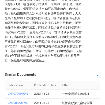
支撑台21另一端也会同步拉动第二支架23、位于另一侧夹
持台13位移，保证两组夹持台13可以同步向内、向外移
动，推动四组夹持盒24同步向板材四角处进行夹持，大大
提高了板材加工过程的牢固和稳定，操作者在驱动电机带
动两组翻转架转动，可以将被夹持的板材进行翻转，便于
操作者对板材进行加工，同时通过四组夹持盒24中部均转
动安装有V型架3，且每组V型架3另一端均转动安装有支撑
辊31，当两组夹持台13同步向内移动后，四组夹持盒24会
不断靠近板材四角处，由于四组夹持盒24内部均转动安装
有V型架3，四组V型架3可以将没有平整置放的板材进行挤
压，等待四组V型架3不断向中心靠近，四组V型架3上支撑
辊31会不断推动板材、使板材横向与驱动座1横向相互平
行，保证板材在夹持后被矫正。
Similar Documents
Publication
Publication Date
Title
CN107999404B
2023-11-21
一种金属插头堆垛机
CN108820378B
2024-08-23
纸板点数捆扎翻转装置