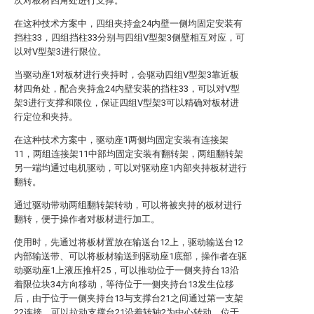
次对板材四角处进行支撑。
在这种技术方案中，四组夹持盒24内壁一侧均固定安装有
挡柱33，四组挡柱33分别与四组V型架3侧壁相互对应，可
以对V型架3进行限位。
当驱动座1对板材进行夹持时，会驱动四组V型架3靠近板
材四角处，配合夹持盒24内壁安装的挡柱33，可以对V型
架3进行支撑和限位，保证四组V型架3可以精确对板材进
行定位和夹持。
在这种技术方案中，驱动座1两侧均固定安装有连接架
11，两组连接架11中部均固定安装有翻转架，两组翻转架
另一端均通过电机驱动，可以对驱动座1内部夹持板材进行
翻转。
通过驱动带动两组翻转架转动，可以将被夹持的板材进行
翻转，便于操作者对板材进行加工。
使用时，先通过将板材置放在输送台12上，驱动输送台12
内部输送带、可以将板材输送到驱动座1底部，操作者在驱
动驱动座1上液压推杆25，可以推动位于一侧夹持台13沿
着限位块34方向移动，等待位于一侧夹持台13发生位移
后，由于位于一侧夹持台13与支撑台21之间通过第一支架
22连接，可以拉动支撑台21沿着转轴2为中心转动，位于