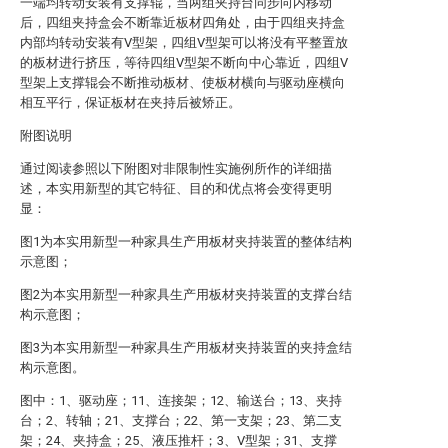
一端均转动安装有支撑辊，当两组夹持台同步向内移动
后，四组夹持盒会不断靠近板材四角处，由于四组夹持盒
内部均转动安装有V型架，四组V型架可以将没有平整置放
的板材进行挤压，等待四组V型架不断向中心靠近，四组V
型架上支撑辊会不断推动板材、使板材横向与驱动座横向
相互平行，保证板材在夹持后被矫正。
附图说明
通过阅读参照以下附图对非限制性实施例所作的详细描
述，本实用新型的其它特征、目的和优点将会变得更明
显：
图1为本实用新型一种家具生产用板材夹持装置的整体结构
示意图；
图2为本实用新型一种家具生产用板材夹持装置的支撑台结
构示意图；
图3为本实用新型一种家具生产用板材夹持装置的夹持盒结
构示意图。
图中：1、驱动座；11、连接架；12、输送台；13、夹持
台；2、转轴；21、支撑台；22、第一支架；23、第二支
架；24、夹持盒；25、液压推杆；3、V型架；31、支撑