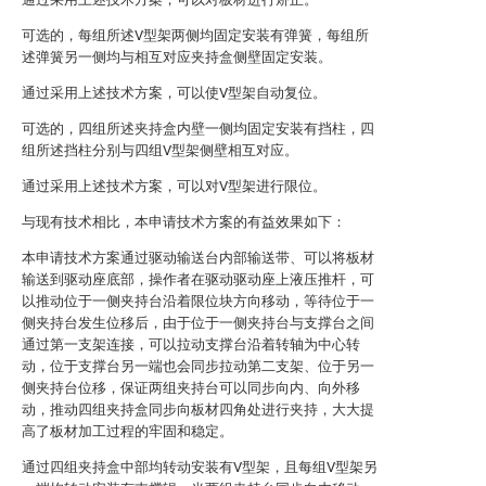
可选的，每组所述V型架两侧均固定安装有弹簧，每组所
述弹簧另一侧均与相互对应夹持盒侧壁固定安装。
通过采用上述技术方案，可以使V型架自动复位。
可选的，四组所述夹持盒内壁一侧均固定安装有挡柱，四
组所述挡柱分别与四组V型架侧壁相互对应。
通过采用上述技术方案，可以对V型架进行限位。
与现有技术相比，本申请技术方案的有益效果如下：
本申请技术方案通过驱动输送台内部输送带、可以将板材
输送到驱动座底部，操作者在驱动驱动座上液压推杆，可
以推动位于一侧夹持台沿着限位块方向移动，等待位于一
侧夹持台发生位移后，由于位于一侧夹持台与支撑台之间
通过第一支架连接，可以拉动支撑台沿着转轴为中心转
动，位于支撑台另一端也会同步拉动第二支架、位于另一
侧夹持台位移，保证两组夹持台可以同步向内、向外移
动，推动四组夹持盒同步向板材四角处进行夹持，大大提
高了板材加工过程的牢固和稳定。
通过四组夹持盒中部均转动安装有V型架，且每组V型架另