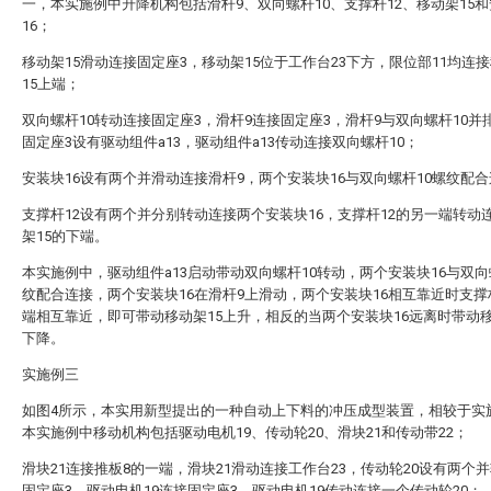
一，本实施例中升降机构包括滑杆9、双向螺杆10、支撑杆12、移动架15
16；
移动架15滑动连接固定座3，移动架15位于工作台23下方，限位部11均连
15上端；
双向螺杆10转动连接固定座3，滑杆9连接固定座3，滑杆9与双向螺杆10并
固定座3设有驱动组件a13，驱动组件a13传动连接双向螺杆10；
安装块16设有两个并滑动连接滑杆9，两个安装块16与双向螺杆10螺纹配
支撑杆12设有两个并分别转动连接两个安装块16，支撑杆12的另一端转动
架15的下端。
本实施例中，驱动组件a13启动带动双向螺杆10转动，两个安装块16与双向
纹配合连接，两个安装块16在滑杆9上滑动，两个安装块16相互靠近时支撑
端相互靠近，即可带动移动架15上升，相反的当两个安装块16远离时带动移
下降。
实施例三
如图4所示，本实用新型提出的一种自动上下料的冲压成型装置，相较于实
本实施例中移动机构包括驱动电机19、传动轮20、滑块21和传动带22；
滑块21连接推板8的一端，滑块21滑动连接工作台23，传动轮20设有两个
固定座3，驱动电机19连接固定座3，驱动电机19传动连接一个传动轮20；