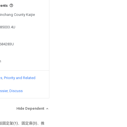
vents
Xinchang County Kaijie
085033.4U
3684283U
n
ts
Priority and Related
ssier
Discuss
Hide Dependent
定架(1)、固定座(3)、推