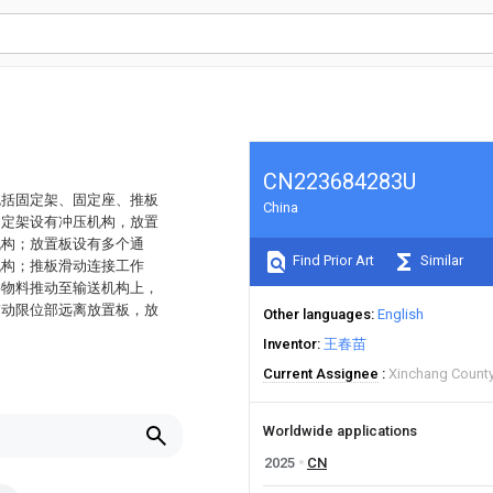
CN223684283U
包括固定架、固定座、推板
China
固定架设有冲压机构，放置
机构；放置板设有多个通
Find Prior Art
Similar
机构；推板滑动连接工作
将物料推动至输送机构上，
带动限位部远离放置板，放
Other languages
English
Inventor
王春苗
Current Assignee
Xinchang County 
Worldwide applications
2025
CN