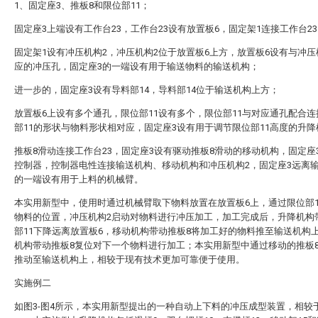
1、固定座3、推板8和限位部11；
固定座3上端设有工作台23，工作台23设有放置板6，固定架1连接工作台2
固定架1设有冲压机构2，冲压机构2位于放置板6上方，放置板6设有与冲压
应的冲压孔，固定座3的一端设有用于输送物料的输送机构；
进一步的，固定座3设有导料部14，导料部14位于输送机构上方；
放置板6上设有多个通孔，限位部11设有多个，限位部11与对应通孔配合
部11的形状与物料形状相对应，固定座3设有用于调节限位部11高度的升降
推板8滑动连接工作台23，固定座3设有驱动推板8滑动的移动机构，固定座
控制器，控制器电性连接输送机构、移动机构和冲压机构2，固定座3远离
的一端设有用于上料的机械臂。
本实用新型中，使用时通过机械臂取下物料放置在放置板6上，通过限位部1
物料的位置，冲压机构2启动对物料进行冲压加工，加工完成后，升降机构
部11下降远离放置板6，移动机构带动推板8将加工好的物料推至输送机构
机构带动推板8复位对下一个物料进行加工；本实用新型中通过移动的推板
推动至输送机构上，相较于现有技术更加可靠便于使用。
实施例二
如图3-图4所示，本实用新型提出的一种自动上下料的冲压成型装置，相较