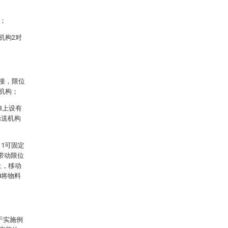
3；
机构2对
连接，限位
机构；
3上设有
输送机构
1可固定
带动限位
上，移动
8将物料
于实施例