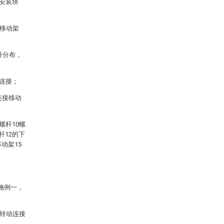
和安装块
接移动架
排分布，
合连接；
连接移动
螺杆10螺
杆12的下
动架15
施例一，
并转动连接