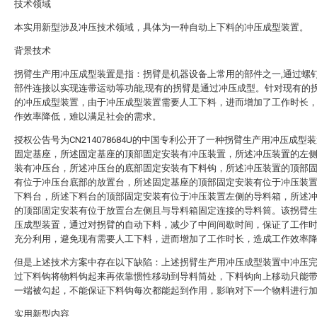
技术领域
本实用新型涉及冲压技术领域，具体为一种自动上下料的冲压成型装置。
背景技术
拐臂生产用冲压成型装置是指：拐臂是机器设备上常用的部件之一,通过螺
部件连接以实现连带运动等功能,现有的拐臂是通过冲压成型。针对现有的
的冲压成型装置，由于冲压成型装置需要人工下料，进而增加了工作时长
作效率降低，难以满足社会的需求。
授权公告号为CN214078684U的中国专利公开了一种拐臂生产用冲压成型
固定基座，所述固定基座的顶部固定安装有冲压装置，所述冲压装置的左
装有冲压台，所述冲压台的底部固定安装有下料钩，所述冲压装置的顶部
有位于冲压台底部的放置台，所述固定基座的顶部固定安装有位于冲压装
下料台，所述下料台的顶部固定安装有位于冲压装置左侧的导料箱，所述
的顶部固定安装有位于放置台左侧且与导料箱固定连接的导料筒。该拐臂
压成型装置，通过对拐臂的自动下料，减少了中间间歇时间，保证了工作
充分利用，避免现有需要人工下料，进而增加了工作时长，造成工作效率
但是上述技术方案中存在以下缺陷：上述拐臂生产用冲压成型装置中冲压
过下料钩将物料钩起来再依靠惯性移动到导料筒处，下料钩向上移动只能
一端被勾起，不能保证下料钩每次都能起到作用，影响对下一个物料进行
实用新型内容