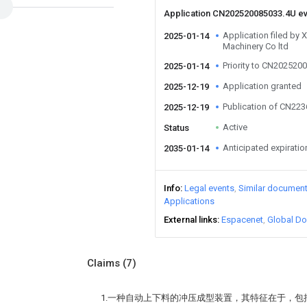
Application CN202520085033.4U e
Application filed by 
2025-01-14
Machinery Co ltd
Priority to CN202520
2025-01-14
Application granted
2025-12-19
Publication of CN22
2025-12-19
Active
Status
Anticipated expiratio
2035-01-14
Info
Legal events
Similar documen
Applications
External links
Espacenet
Global Do
Claims
(7)
1.一种自动上下料的冲压成型装置，其特征在于，包括固