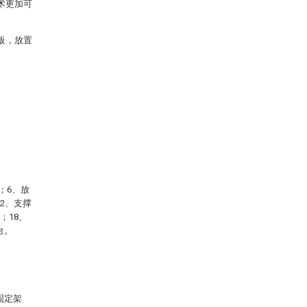
术更加可
板，放置
；6、放
2、支撑
；18、
台。
固定架