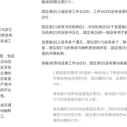
板(8)和限位部(11)；
固定座(3)上端设有工作台(23)，工作台(23)设有放置
(23)；
固定架(1)设有冲压机构(2)，冲压机构(2)位于放置板
钉与其它
压机构(2)对应的冲压孔，固定座(3)的一端设有用
拐臂使用
，造成工
放置板(6)上设有多个通孔，限位部(11)设有多个，限
接，限位部(11)的形状与物料形状相对应，固定座(3)
度的升降机构；
装置，包括
侧活动安
推板(8)滑动连接工作台(23)，固定座(3)设有驱动推
固定安装
2.根据权利要求1所述的一种自动上下料的冲
置左侧的
升降机构包括滑杆(9)、双向螺杆(10)、支撑杆(
冲压装置
(16)；
生产用冲
时间可以
移动架(15)滑动连接固定座(3)，移动架(15)
降低。
(11)均连接移动架(15)上端；
完成后通
双向螺杆(10)转动连接固定座(3)，滑杆(9)连
带动物料
螺杆(10)并排分布，固定座(3)设有驱动组件a(1
加工。
接双向螺杆(10)；