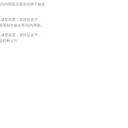
带(5)内周面压紧坐在两个输送
压成型装置，其特征在于，
表面紧贴在输送带(5)内周面。
压成型装置，其特征在于，
于输送机构上方。