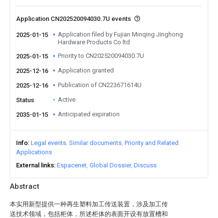
Application CN202520094030.7U events
Application filed by Fujian Minqing Jinghong
2025-01-15
Hardware Products Co ltd
Priority to CN202520094030.7U
2025-01-15
Application granted
2025-12-16
Publication of CN223671614U
2025-12-16
Active
Status
Anticipated expiration
2035-01-15
Info
Legal events
Similar documents
Priority and Related
Applications
External links
Espacenet
Global Dossier
Discuss
Abstract
本实用新型提供一种再生塑料加工传送装置，涉及加工传
送技术领域，包括柜体，所述柜体的表面开设有放置槽和