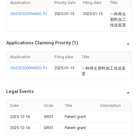
Application
Priority date
Filing date
Title
CN202520094030.7U
2025-01-15
2025-01-15
一种再生
塑料加工
传送装置
Applications Claiming Priority (1)
Application
Filing date
Title
CN202520094030.7U
2025-01-15
一种再生塑料加工传送装
置
Legal Events
Date
Code
Title
Description
2025-12-16
GR01
Patent grant
2025-12-16
GR01
Patent grant