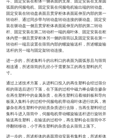
斗、固定安装在柜体一侧表面的支座、固定安装在支座圆
弧面的伺服电机、固定安装在伺服电机输出端的转动盘、
固定安装在转动盘表面且贯穿柜体表面延伸至内部的第一
转动杆、通过同步带与转动盘转动连接的驱动盘、固定安
装在驱动盘一侧且贯穿柜体表面延伸至内部的第二转动
杆、固定安装在第二转动杆一端的扇叶体、固定安装在柜
体内壁一侧且贯穿柜体另一侧的筛筒以及固定安装在第一
转动杆一端且设置在筛筒内部的螺旋输送杆，所述螺旋输
送杆的另一端与固定架转动连接。
进一步的，所述集料斗的出料口的表面为圆弧形且与筛筒
相连通，所述筛筒的孔径小于需要加工的再生塑料的尺
寸。
通过上述技术方案，从进料口投入的再生塑料会经过筛分
框的筛选后进行下落，在下落的过程中磁力棒会吸住掺杂
在再生塑料中的金属杂质，在再生塑料沿着倾斜板和导向
板落入集料斗的过程中伺服电机带动扇叶体进行吹风，将
掺杂在再生塑料中的轻质杂质进行去除，当再生塑料经过
集料斗进入筛筒中，伺服电机带动螺旋输送杆进行旋转并
输送再生塑料，在输送的过程中，再生塑料会在筛筒中不
停翻转移动，小于再生塑料的杂质会从筛筒上落下。
进一步的，所述柜体的表面滑动安装有集料盒，所述柜体