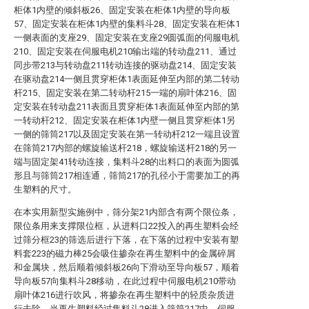
柜体1内壁的倾斜板26、固定安装在柜体1内壁的导向板
57、固定安装在柜体1内壁的集料斗28、固定安装在柜体1
一侧表面的支座29、固定安装在支座29圆弧面的伺服电机
210、固定安装在伺服电机210输出端的转动盘211、通过
同步带213与转动盘211转动连接的驱动盘214、固定安装
在驱动盘214一侧且贯穿柜体1表面延伸至内部的第二转动
杆215、固定安装在第二转动杆215一端的扇叶体216、固
定安装在转动盘211表面且贯穿柜体1表面延伸至内部的第
一转动杆212、固定安装在柜体1内壁一侧且贯穿柜体1另
一侧的筛筒217以及固定安装在第一转动杆212一端且设置
在筛筒217内部的螺旋输送杆218，螺旋输送杆218的另一
端与固定架41转动连接，集料斗28的出料口的表面为圆弧
形且与筛筒217相连通，筛筒217的孔径小于需要加工的再
生塑料的尺寸。
在本实用新型实施例中，筛分架21内部含有两个限位条，
限位条用来支撑限位框，从进料口22投入的再生塑料会经
过筛分框23的筛选后进行下落，在下落的过程中安装有塑
料套223的磁力棒25会吸住掺杂在再生塑料中的金属碎屑
和金属块，然后顺着倾斜板26向下滑动至导向板57，顺着
导向板57向集料斗28移动，在此过程中伺服电机210带动
扇叶体216进行吹风，将掺杂在再生塑料中的轻质杂质进
行去除，当再生塑料经过集料斗28进入筛筒217中，伺服