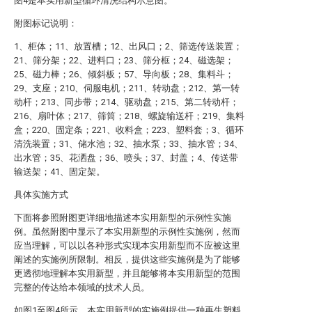
图4是本实用新型循环清洗结构示意图。
附图标记说明：
1、柜体；11、放置槽；12、出风口；2、筛选传送装置；
21、筛分架；22、进料口；23、筛分框；24、磁选架；
25、磁力棒；26、倾斜板；57、导向板；28、集料斗；
29、支座；210、伺服电机；211、转动盘；212、第一转
动杆；213、同步带；214、驱动盘；215、第二转动杆；
216、扇叶体；217、筛筒；218、螺旋输送杆；219、集料
盒；220、固定条；221、收料盒；223、塑料套；3、循环
清洗装置；31、储水池；32、抽水泵；33、抽水管；34、
出水管；35、花洒盘；36、喷头；37、封盖；4、传送带
输送架；41、固定架。
具体实施方式
下面将参照附图更详细地描述本实用新型的示例性实施
例。虽然附图中显示了本实用新型的示例性实施例，然而
应当理解，可以以各种形式实现本实用新型而不应被这里
阐述的实施例所限制。相反，提供这些实施例是为了能够
更透彻地理解本实用新型，并且能够将本实用新型的范围
完整的传达给本领域的技术人员。
如图1至图4所示，本实用新型的实施例提供一种再生塑料