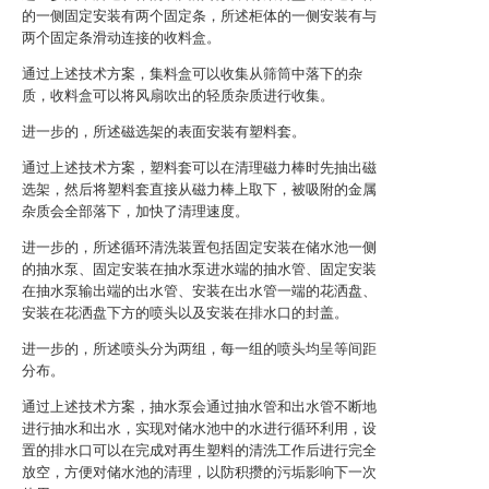
的一侧固定安装有两个固定条，所述柜体的一侧安装有与
两个固定条滑动连接的收料盒。
通过上述技术方案，集料盒可以收集从筛筒中落下的杂
质，收料盒可以将风扇吹出的轻质杂质进行收集。
进一步的，所述磁选架的表面安装有塑料套。
通过上述技术方案，塑料套可以在清理磁力棒时先抽出磁
选架，然后将塑料套直接从磁力棒上取下，被吸附的金属
杂质会全部落下，加快了清理速度。
进一步的，所述循环清洗装置包括固定安装在储水池一侧
的抽水泵、固定安装在抽水泵进水端的抽水管、固定安装
在抽水泵输出端的出水管、安装在出水管一端的花洒盘、
安装在花洒盘下方的喷头以及安装在排水口的封盖。
进一步的，所述喷头分为两组，每一组的喷头均呈等间距
分布。
通过上述技术方案，抽水泵会通过抽水管和出水管不断地
进行抽水和出水，实现对储水池中的水进行循环利用，设
置的排水口可以在完成对再生塑料的清洗工作后进行完全
放空，方便对储水池的清理，以防积攒的污垢影响下一次