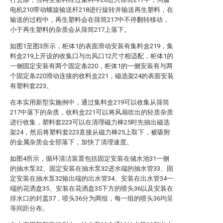
电机210带动螺旋输送杆218进行旋转并输送再生塑料，在
输送的过程中，再生塑料会在筛筒217中不停翻转移动，
小于再生塑料的杂质会从筛筒217上落下。
如图1至图3所示，柜体1的表面滑动安装有集料盒219，集
料盒219上开设的收集口与出风口12尺寸相适配，柜体1的
一侧固定安装有两个固定条220，柜体1的一侧安装有与两
个固定条220滑动连接的收料盒221，磁选架24的表面安装
有塑料套223。
在本实用新型实施例中，通过集料盒219可以收集从筛筒
217中落下的杂质，收料盒221可以将风扇吹出的轻质杂质
进行收集，塑料套223可以在清理磁力棒25时先抽出磁选
架24，然后将塑料套223直接从磁力棒25上取下，被吸附
的金属杂质会全部落下，加快了清理速度。
如图4所示，循环清洁装置包括固定安装在储水池31一侧
的抽水泵32、固定安装在抽水泵32进水端的抽水管33、固
定安装在抽水泵32输出端的出水管34、安装在出水管34一
端的花洒盘35、安装在花洒盘35下方的喷头36以及安装在
排水口的封盖37，喷头36分为两组，每一组的喷头36均呈
等间距分布。