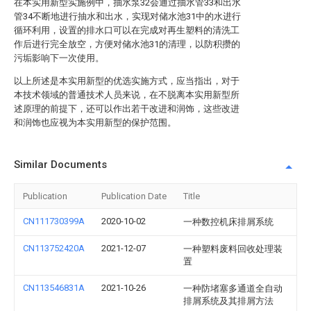
在本实用新型实施例中，抽水泵32会通过抽水管33和出水
管34不断地进行抽水和出水，实现对储水池31中的水进行
循环利用，设置的排水口可以在完成对再生塑料的清洗工
作后进行完全放空，方便对储水池31的清理，以防积攒的
污垢影响下一次使用。
以上所述是本实用新型的优选实施方式，应当指出，对于
本技术领域的普通技术人员来说，在不脱离本实用新型所
述原理的前提下，还可以作出若干改进和润饰，这些改进
和润饰也应视为本实用新型的保护范围。
Similar Documents
Publication
Publication Date
Title
CN111730399A
2020-10-02
一种数控机床排屑系统
CN113752420A
2021-12-07
一种塑料废料回收处理装
置
CN113546831A
2021-10-26
一种防堵塞多通道全自动
排屑系统及其排屑方法