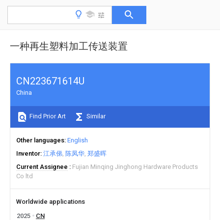
一种再生塑料加工传送装置
CN223671614U
China
Find Prior Art
Similar
Other languages
English
Inventor
江承俤
陈凤华
郑盛晖
Current Assignee
Fujian Minqing Jinghong Hardware Products
Co ltd
Worldwide applications
2025
CN