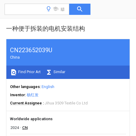
一种便于拆装的电机安装结构
CN223652039U
China
Find Prior Art
Similar
Other languages
English
Inventor
杨红发
Current Assignee
Jihua 3509 Textile Co Ltd
Worldwide applications
2024
CN