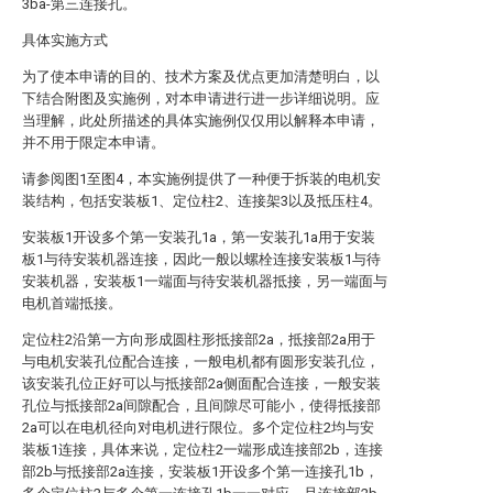
3ba-第三连接孔。
具体实施方式
为了使本申请的目的、技术方案及优点更加清楚明白，以
下结合附图及实施例，对本申请进行进一步详细说明。应
当理解，此处所描述的具体实施例仅仅用以解释本申请，
并不用于限定本申请。
请参阅图1至图4，本实施例提供了一种便于拆装的电机安
装结构，包括安装板1、定位柱2、连接架3以及抵压柱4。
安装板1开设多个第一安装孔1a，第一安装孔1a用于安装
板1与待安装机器连接，因此一般以螺栓连接安装板1与待
安装机器，安装板1一端面与待安装机器抵接，另一端面与
电机首端抵接。
定位柱2沿第一方向形成圆柱形抵接部2a，抵接部2a用于
与电机安装孔位配合连接，一般电机都有圆形安装孔位，
该安装孔位正好可以与抵接部2a侧面配合连接，一般安装
孔位与抵接部2a间隙配合，且间隙尽可能小，使得抵接部
2a可以在电机径向对电机进行限位。多个定位柱2均与安
装板1连接，具体来说，定位柱2一端形成连接部2b，连接
部2b与抵接部2a连接，安装板1开设多个第一连接孔1b，