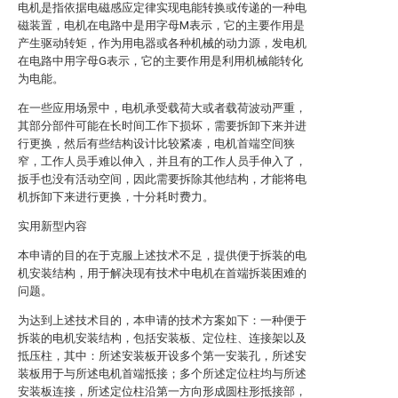
电机是指依据电磁感应定律实现电能转换或传递的一种电
磁装置，电机在电路中是用字母M表示，它的主要作用是
产生驱动转矩，作为用电器或各种机械的动力源，发电机
在电路中用字母G表示，它的主要作用是利用机械能转化
为电能。
在一些应用场景中，电机承受载荷大或者载荷波动严重，
其部分部件可能在长时间工作下损坏，需要拆卸下来并进
行更换，然后有些结构设计比较紧凑，电机首端空间狭
窄，工作人员手难以伸入，并且有的工作人员手伸入了，
扳手也没有活动空间，因此需要拆除其他结构，才能将电
机拆卸下来进行更换，十分耗时费力。
实用新型内容
本申请的目的在于克服上述技术不足，提供便于拆装的电
机安装结构，用于解决现有技术中电机在首端拆装困难的
问题。
为达到上述技术目的，本申请的技术方案如下：一种便于
拆装的电机安装结构，包括安装板、定位柱、连接架以及
抵压柱，其中：所述安装板开设多个第一安装孔，所述安
装板用于与所述电机首端抵接；多个所述定位柱均与所述
安装板连接，所述定位柱沿第一方向形成圆柱形抵接部，