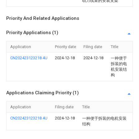
动力线束的安装支架
Priority And Related Applications
Priority Applications (1)
Application
Priority date
Filing date
Title
CN202423123218.4U
2024-12-18
2024-12-18
一种便于
拆装的电
机安装结
构
Applications Claiming Priority (1)
Application
Filing date
Title
CN202423123218.4U
2024-12-18
一种便于拆装的电机安装
结构