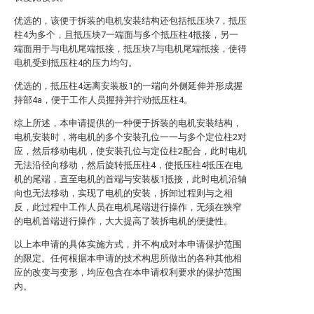
优选的，该便于拆装的电机安装结构还包括抵压块7，抵压
柱4为多个，且抵压块7一端面与多个抵压柱4抵接，另一
端面用于与电机尾端抵接，抵压块7与电机尾端抵接，使得
电机受到抵压柱4的压力均匀。
优选的，抵压柱4远离安装板1的一端向外侧延伸并形成握
持部4a，便于工作人员握持并拧动抵压柱4。
综上所述，本申请提供的一种便于拆装的电机安装结构，
电机安装时，将电机的多个安装孔位一一与多个定位柱2对
应，然后移动电机，使安装孔位与定位柱2配合，此时电机
无法沿径向移动，然后旋转抵压柱4，使抵压柱4抵压在电
机的尾端，直至电机的首端与安装板1抵接，此时电机沿轴
向也无法移动，实现了电机的安装，拆卸过程则与之相
反，此过程中工作人员在电机尾端进行操作，无须在狭窄
的电机首端进行操作，大大提高了装拆电机的便捷性。
以上本申请的具体实施方式，并不构成对本申请保护范围
的限定。任何根据本申请的技术构思所做出的各种其他相
应的改变与变形，均应包含在本申请权利要求的保护范围
内。