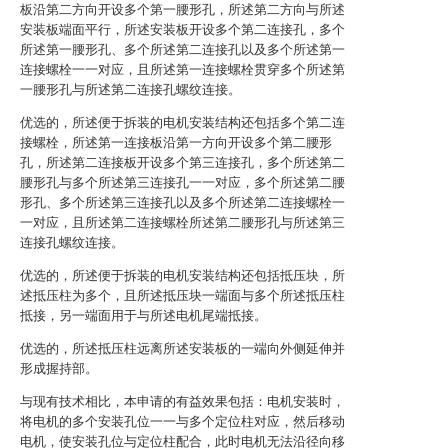
板沿第二方向开设多个第一腰形孔，所述第二方向与所述
安装板端面平行，所述安装板开设多个第二连接孔，多个
所述第一腰形孔、多个所述第二连接孔以及多个所述第一
连接螺栓一一对应，且所述第一连接螺栓贯穿多个所述第
一腰形孔与所述第二连接孔螺纹连接。
优选的，所述便于拆装的电机安装结构还包括多个第二连
接螺栓，所述第一连接板沿第一方向开设多个第二腰形
孔，所述第二连接板开设多个第三连接孔，多个所述第二
腰形孔与多个所述第三连接孔一一对应，多个所述第二腰
形孔、多个所述第三连接孔以及多个所述第二连接螺栓一
一对应，且所述第二连接螺栓所述第二腰形孔与所述第三
连接孔螺纹连接。
优选的，所述便于拆装的电机安装结构还包括抵压块，所
述抵压柱为多个，且所述抵压块一端面与多个所述抵压柱
抵接，另一端面用于与所述电机尾端抵接。
优选的，所述抵压柱远离所述安装板的一端向外侧延伸并
形成握持部。
与现有技术相比，本申请的有益效果包括：电机安装时，
将电机的多个安装孔位一一与多个定位柱对应，然后移动
电机，使安装孔位与定位柱配合，此时电机无法沿径向移