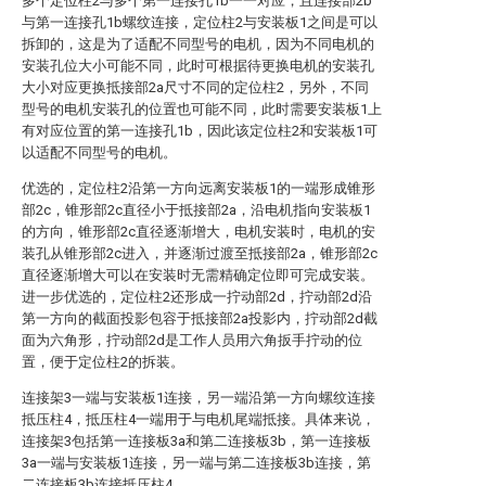
多个定位柱2与多个第一连接孔1b一一对应，且连接部2b
与第一连接孔1b螺纹连接，定位柱2与安装板1之间是可以
拆卸的，这是为了适配不同型号的电机，因为不同电机的
安装孔位大小可能不同，此时可根据待更换电机的安装孔
大小对应更换抵接部2a尺寸不同的定位柱2，另外，不同
型号的电机安装孔的位置也可能不同，此时需要安装板1上
有对应位置的第一连接孔1b，因此该定位柱2和安装板1可
以适配不同型号的电机。
优选的，定位柱2沿第一方向远离安装板1的一端形成锥形
部2c，锥形部2c直径小于抵接部2a，沿电机指向安装板1
的方向，锥形部2c直径逐渐增大，电机安装时，电机的安
装孔从锥形部2c进入，并逐渐过渡至抵接部2a，锥形部2c
直径逐渐增大可以在安装时无需精确定位即可完成安装。
进一步优选的，定位柱2还形成一拧动部2d，拧动部2d沿
第一方向的截面投影包容于抵接部2a投影内，拧动部2d截
面为六角形，拧动部2d是工作人员用六角扳手拧动的位
置，便于定位柱2的拆装。
连接架3一端与安装板1连接，另一端沿第一方向螺纹连接
抵压柱4，抵压柱4一端用于与电机尾端抵接。具体来说，
连接架3包括第一连接板3a和第二连接板3b，第一连接板
3a一端与安装板1连接，另一端与第二连接板3b连接，第
二连接板3b连接抵压柱4。