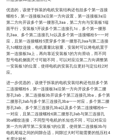
优选的，该便于拆装的电机安装结构还包括多个第一连接
螺栓5，第一连接板3a沿第一方向设置，第一连接板3a沿
第二方向开设多个第一腰形孔3aa，第二方向与安装板1端
面平行，安装板1开设多个第二连接孔1c，多个第一腰形
孔3aa、多个第二连接孔1c以及多个第一连接螺栓5一一对
应，且第一连接螺栓5贯穿多个第一腰形孔3aa与第二连接
孔1c螺纹连接，电机重量比较重，安装时可以将电机置于
第一连接板3a上，再向靠近安装板1的方向滑动，而不同
型号电机侧面尺寸可能不同，可以对应沿第二方向调整第
一安装板1的位置，使得电机的安装孔位更好与定位柱2对
应。
进一步优选的，该便于拆装的电机安装结构还包括多个第
二连接螺栓6，第一连接板3a沿第一方向开设多个第二腰
形孔3ab，第二连接板3b开设多个第三连接孔3ba，多个第
二腰形孔3ab与多个第三连接孔3ba一一对应，多个第二腰
形孔3ab、多个第三连接孔3ba以及多个第二连接螺栓6一
一对应，且第二连接螺栓6第二腰形孔3ab与第三连接孔
3ba螺纹连接，不同型号电机的长短也不同，可以对应沿
第一方向调节第二安装板1的位置，使得第二连接板3b与
电机尾端之间的间隙合适，间隙过大时可能需要的抵压柱4
长度比较长。