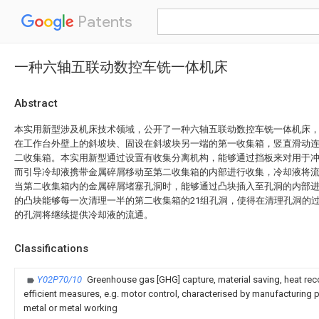
Patents
一种六轴五联动数控车铣一体机床
Abstract
本实用新型涉及机床技术领域，公开了一种六轴五联动数控车铣一体机床
在工作台外壁上的斜坡块、固设在斜坡块另一端的第一收集箱，竖直滑动
二收集箱。本实用新型通过设置有收集分离机构，能够通过挡板来对用于
而引导冷却液携带金属碎屑移动至第二收集箱的内部进行收集，冷却液将
当第二收集箱内的金属碎屑堵塞孔洞时，能够通过凸块插入至孔洞的内部进
的凸块能够每一次清理一半的第二收集箱的21组孔洞，使得在清理孔洞的
的孔洞将继续提供冷却液的流通。
Classifications
Y02P70/10
Greenhouse gas [GHG] capture, material saving, heat rec
efficient measures, e.g. motor control, characterised by manufacturing pr
metal or metal working