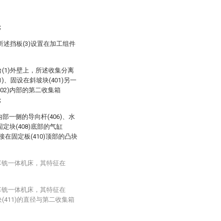
；
且所述挡板(3)设置在加工组件
台(1)外壁上，所述收集分离
)、固设在斜坡块(401)另一
402)内部的第二收集箱
；
内部一侧的导向杆(406)、水
固定块(408)底部的气缸
焊接在固定板(410)顶部的凸块
车铣一体机床，其特征在
。
车铣一体机床，其特征在
(411)的直径与第二收集箱