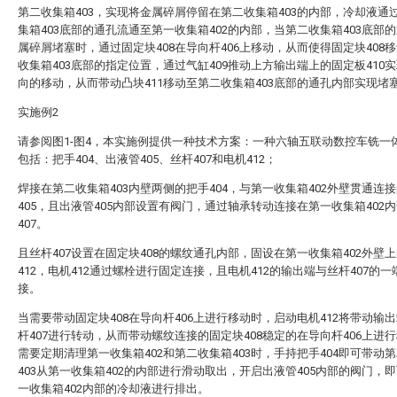
第二收集箱403，实现将金属碎屑停留在第二收集箱403的内部，冷却液通
集箱403底部的通孔流通至第一收集箱402的内部，当第二收集箱403底部
属碎屑堵塞时，通过固定块408在导向杆406上移动，从而使得固定块408
收集箱403底部的指定位置，通过气缸409推动上方输出端上的固定板410
向的移动，从而带动凸块411移动至第二收集箱403底部的通孔内部实现堵
实施例2
请参阅图1-图4，本实施例提供一种技术方案：一种六轴五联动数控车铣一
包括：把手404、出液管405、丝杆407和电机412；
焊接在第二收集箱403内壁两侧的把手404，与第一收集箱402外壁贯通连
405，且出液管405内部设置有阀门，通过轴承转动连接在第一收集箱402
407。
且丝杆407设置在固定块408的螺纹通孔内部，固设在第一收集箱402外壁
412，电机412通过螺栓进行固定连接，且电机412的输出端与丝杆407的一
接。
当需要带动固定块408在导向杆406上进行移动时，启动电机412将带动输
杆407进行转动，从而带动螺纹连接的固定块408稳定的在导向杆406上进
需要定期清理第一收集箱402和第二收集箱403时，手持把手404即可带动
403从第一收集箱402的内部进行滑动取出，开启出液管405内部的阀门，
一收集箱402内部的冷却液进行排出。