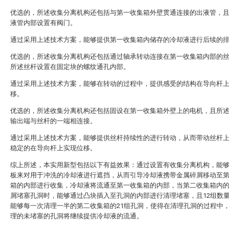
优选的，所述收集分离机构还包括与第一收集箱外壁贯通连接的出液管，
液管内部设置有阀门。
通过采用上述技术方案，能够提供第一收集箱内储存的冷却液进行后续的
优选的，所述收集分离机构还包括通过轴承转动连接在第一收集箱内部的
所述丝杆设置在固定块的螺纹通孔内部。
通过采用上述技术方案，能够在转动的过程中，提供感受的结构在导向杆
移。
优选的，所述收集分离机构还包括固设在第一收集箱外壁上的电机，且所
输出端与丝杆的一端相连接。
通过采用上述技术方案，能够提供丝杆持续性的进行转动，从而带动丝杆
稳定的在导向杆上实现位移。
综上所述，本实用新型包括以下有益效果：通过设置有收集分离机构，能
板来对用于冲洗的冷却液进行遮挡，从而引导冷却液携带金属碎屑移动至
箱的内部进行收集，冷却液将流通至第一收集箱的内部，当第二收集箱内
屑堵塞孔洞时，能够通过凸块插入至孔洞的内部进行清理堵塞，且12组数
能够每一次清理一半的第二收集箱的21组孔洞，使得在清理孔洞的过程中
理的未堵塞的孔洞将继续提供冷却液的流通。