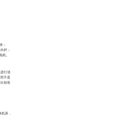
坡块；
导向杆；
、电机。
案进行清
，而不是
做出创造
体机床，