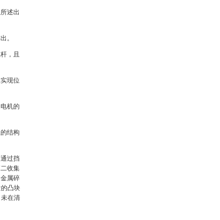
且所述出
排出。
丝杆，且
上实现位
述电机的
上的结构
够通过挡
第二收集
的金属碎
量的凸块
，未在清