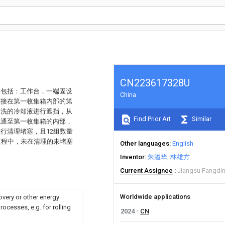
CN223617328U
，包括：工作台，一端固设
China
连接在第一收集箱内部的第
冲洗的冷却液进行遮挡，从
Find Prior Art
Similar
流通至第一收集箱的内部，
行清理堵塞，且12组数量
过程中，未在清理的未堵塞
Other languages
English
Inventor
朱溢华
林雄方
Current Assignee
Jiangsu Fangdin
Worldwide applications
overy or other energy
ocesses, e.g. for rolling
2024
CN