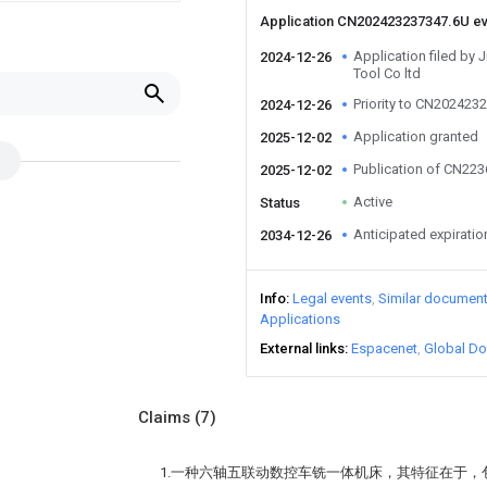
Application CN202423237347.6U e
Application filed by
2024-12-26
Tool Co ltd
Priority to CN202423
2024-12-26
Application granted
2025-12-02
Publication of CN22
2025-12-02
Active
Status
Anticipated expiratio
2034-12-26
Info
Legal events
Similar documen
Applications
External links
Espacenet
Global Do
Claims
(7)
1.一种六轴五联动数控车铣一体机床，其特征在于，