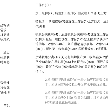
工作台(1)；
。
加工组件(2)，所述加工组件(2)固设在工作台(1)上方
挡板(3)，所述挡板(3)设置在工作台(1)上方四周，
个坐标轴
(2)外侧；
工需求，
收集分离机构(4)，所述收集分离机构(4)设置在工作
体机床通
机构(4)包括一端固设在工作台(1)外壁上的斜坡块(401
。这种机
端的第一收集箱(402)，竖直滑动连接在第一收集箱(
(403)，所述第二收集箱(403)的底部开设有21组通孔
用，通过
所述收集分离机构(4)还包括焊接在第一收集箱(402)
属碎屑的
平滑动连接在导向杆(406)上的固定块(408)、固设在
费时间将
(409)、设置在气缸(409)输出端上的固定板(410)和
(411)。
2.根据权利要求1所述的一种六轴五联动数控
述背景技
于：所述固定块(408)上开设有水平螺纹通孔
要将金属
致额外增
3.根据权利要求1所述的一种六轴五联动数控
于：所述凸块(411)的数量为12组，且所述凸块
(403)的通孔直径相适配。
铣一体机