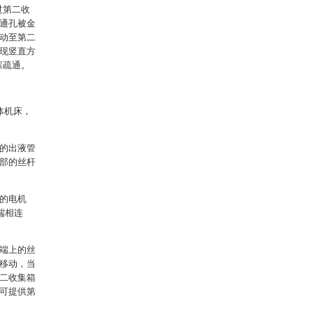
过第二收
的通孔被金
移动至第二
实现竖直方
塞疏通。
体机床，
接的出液管
内部的丝杆
上的电机
端相连
出端上的丝
行移动，当
第二收集箱
即可提供第