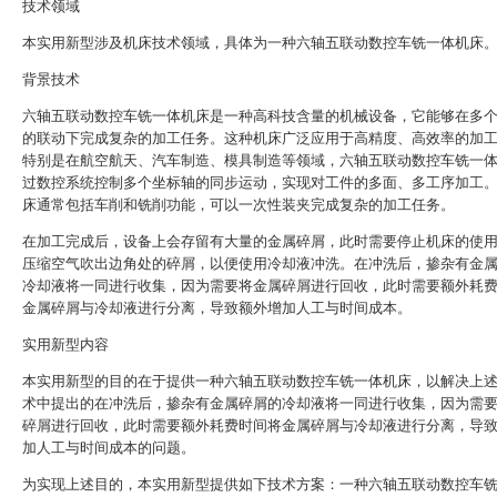
技术领域
本实用新型涉及机床技术领域，具体为一种六轴五联动数控车铣一体机床
背景技术
六轴五联动数控车铣一体机床是一种高科技含量的机械设备，它能够在多
的联动下完成复杂的加工任务。这种机床广泛应用于高精度、高效率的加
特别是在航空航天、汽车制造、模具制造等领域，六轴五联动数控车铣一
过数控系统控制多个坐标轴的同步运动，实现对工件的多面、多工序加工
床通常包括车削和铣削功能，可以一次性装夹完成复杂的加工任务。
在加工完成后，设备上会存留有大量的金属碎屑，此时需要停止机床的使
压缩空气吹出边角处的碎屑，以便使用冷却液冲洗。在冲洗后，掺杂有金
冷却液将一同进行收集，因为需要将金属碎屑进行回收，此时需要额外耗
金属碎屑与冷却液进行分离，导致额外增加人工与时间成本。
实用新型内容
本实用新型的目的在于提供一种六轴五联动数控车铣一体机床，以解决上
术中提出的在冲洗后，掺杂有金属碎屑的冷却液将一同进行收集，因为需
碎屑进行回收，此时需要额外耗费时间将金属碎屑与冷却液进行分离，导
加人工与时间成本的问题。
为实现上述目的，本实用新型提供如下技术方案：一种六轴五联动数控车