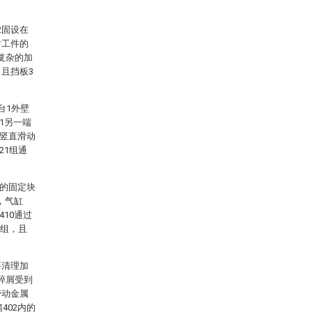
2固设在
对工件的
复杂的加
且挡板3
台1外壁
1另一端
，竖直滑动
21组通
上的固定块
，气缸
410通过
2组，且
要清理加
碎屑受到
带动金属
402内的