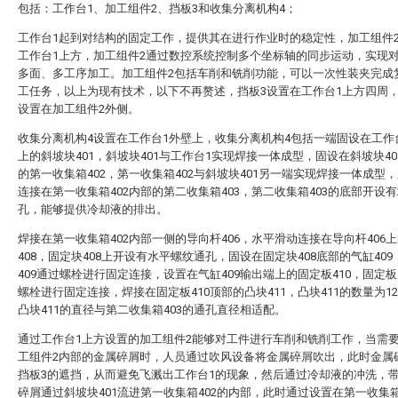
包括：工作台1、加工组件2、挡板3和收集分离机构4；
工作台1起到对结构的固定工作，提供其在进行作业时的稳定性，加工组件
工作台1上方，加工组件2通过数控系统控制多个坐标轴的同步运动，实现
多面、多工序加工。加工组件2包括车削和铣削功能，可以一次性装夹完成
工任务，以上为现有技术，以下不再赘述，挡板3设置在工作台1上方四周，
设置在加工组件2外侧。
收集分离机构4设置在工作台1外壁上，收集分离机构4包括一端固设在工作
上的斜坡块401，斜坡块401与工作台1实现焊接一体成型，固设在斜坡块40
的第一收集箱402，第一收集箱402与斜坡块401另一端实现焊接一体成型
连接在第一收集箱402内部的第二收集箱403，第二收集箱403的底部开设有
孔，能够提供冷却液的排出。
焊接在第一收集箱402内部一侧的导向杆406，水平滑动连接在导向杆406
408，固定块408上开设有水平螺纹通孔，固设在固定块408底部的气缸409
409通过螺栓进行固定连接，设置在气缸409输出端上的固定板410，固定板
螺栓进行固定连接，焊接在固定板410顶部的凸块411，凸块411的数量为1
凸块411的直径与第二收集箱403的通孔直径相适配。
通过工作台1上方设置的加工组件2能够对工件进行车削和铣削工作，当需
工组件2内部的金属碎屑时，人员通过吹风设备将金属碎屑吹出，此时金属
挡板3的遮挡，从而避免飞溅出工作台1的现象，然后通过冷却液的冲洗，
碎屑通过斜坡块401流进第一收集箱402的内部，此时通过设置在第一收集箱