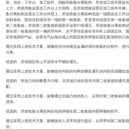
床，包括：工作台、加工组件、挡板和收集分离机构，所述加工组件固设
上方，所述挡板设置在工作台上方四周，且所述挡板设置在加工组件外侧
集分离机构设置在工作台外壁上，所述收集分离机构包括一端固设在工作
的斜坡块、固设在斜坡块另一端的第一收集箱，竖直滑动连接在第一收集
第二收集箱，所述第二收集箱的底部开设有21组通孔，所述收集分离机构
接在第一收集箱内部一侧的导向杆、水平滑动连接在导向杆上的固定块、
定块底部的气缸、设置在气缸输出端上的固定板和焊接在固定板顶部的凸
通过采用上述技术方案，能够提供冷却液也金属碎屑在收集的过程中，进
分离。
优选的，所述固定块上开设有水平螺纹通孔。
通过采用上述技术方案，能够提供内部的结构在螺纹通孔的内部实现螺纹
优选的，所述凸块的数量为12组，且所述凸块的直径与第二收集箱的通孔
配。
通过采用上述技术方案，能够通过后续凸块的拆入，从而对第二收集箱的
清理。
优选的，所述收集分离机构还包括焊接在第二收集箱内壁两侧的把手。
通过采用上述技术方案，能够提供人员手持进行提拉，从而带动第二收集
动。