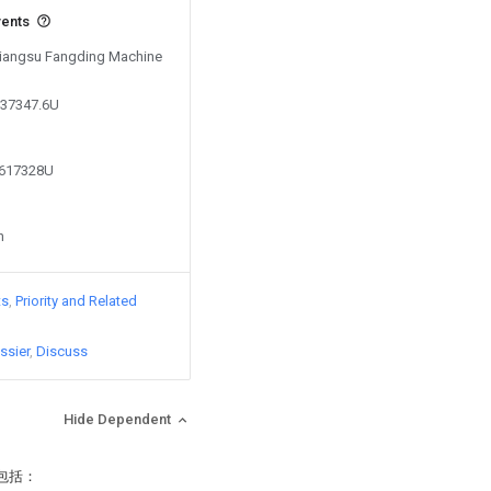
vents
 Jiangsu Fangding Machine
237347.6U
3617328U
n
ts
Priority and Related
ssier
Discuss
Hide Dependent
包括：