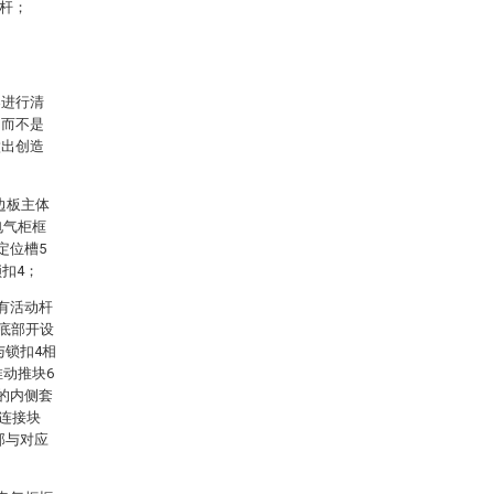
接杆；
案进行清
，而不是
做出创造
边板主体
电气柜框
定位槽5
扣4；
有活动杆
和底部开设
与锁扣4相
推动推块6
的内侧套
有连接块
部与对应