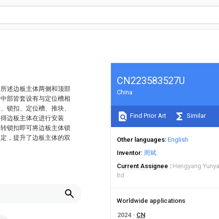
CN223583527U
，所述边板主体两侧和顶部
China
的中部皆套设有与定位槽相
柱、锁扣、定位槽、推块、
Find Prior Art
Similar
使得边板主体在进行安装
旋转锁扣即可将边板主体锁
固定，提升了边板主体的双
Other languages
English
Inventor
周斌
Current Assignee
Hengyang Yunyan
ltd
Worldwide applications
2024
CN