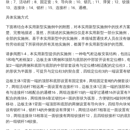
块；7、活动杆；8、固定套；9、导向块；10、锁孔；11、弹簧；12、铰
13、连接块；14、锁杆；15、连接杆；16、通槽。
具体实施方式
下面将结合本实用新型实施例中的附图，对本实用新型实施例中的技术方
楚、完整地描述，显然，所描述的实施例仅仅是本实用新型一部分实施例
全部的实施例。基于本实用新型中的实施例，本领域普通技术人员在没有
性劳动前提下所获得的所有其他实施例，都属于本实用新型保护的范围。
请参阅图1-4，本实用新型提供的实施例：一种电气柜边板安装结构，包括
1和电气柜框架2，边板主体1两侧和顶部与底部的中部皆开设有定位槽5，
架2一端的两侧和底部与底部的中部皆套设有与定位槽5相适配的定位柱3，
的形状为半圆形，可提升与定位柱3的契合度，四组定位柱3的一端设置有锁
边板主体1背面一端的顶部和底部设置有固定套8，两组固定套8的内侧套设
7，两组活动杆7相远离一面设置有连接杆15，边板主体1正面一端的顶部
有与连接杆15相配合的通槽16，两组连接杆15的一端穿过通槽16并设置有
配合的推块6，两组推块6靠近锁扣4一面的形状为弧形，方便锁扣4旋转时
移动，边板主体1背面一端顶部和底部的两侧设置有导向块9，四组导向块9
设有锁杆14，锁杆14的外侧套设有弹簧11，两组活动杆7相靠近一面设置
13，两组连接块13相靠近一面铰接有两组铰接杆12，且四组铰接杆12的底
的一组锁杆14铰接。