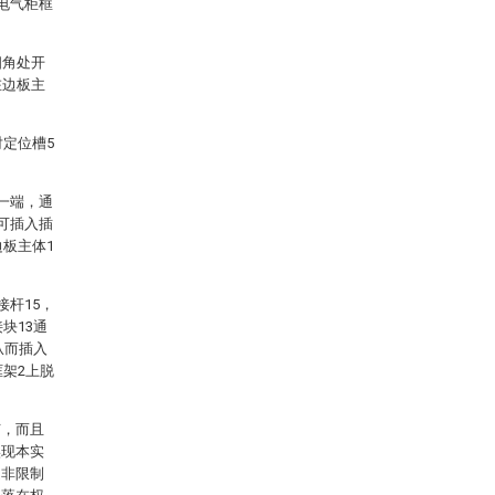
电气柜框
四角处开
在边板主
对定位槽5
一端，通
可插入插
边板主体1
接杆15，
块13通
从而插入
框架2上脱
节，而且
实现本实
是非限制