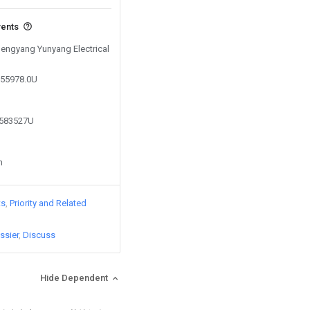
vents
Hengyang Yunyang Electrical
755978.0U
3583527U
n
ts
Priority and Related
ssier
Discuss
Hide Dependent