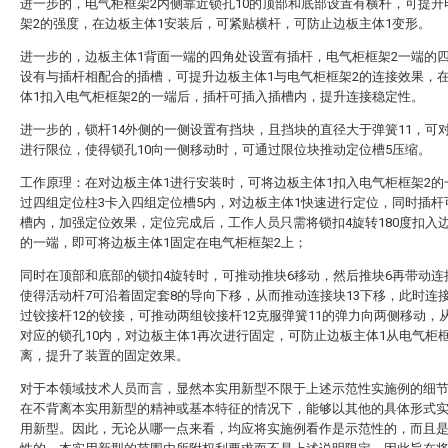
进一步的，电气柜框架2内侧靠近锁孔10的顶部和底部设置有横杆，可提升
架2的强度，在边板主体1安装后，可紧贴横杆，可防止边板主体1变形。
进一步的，边板主体1背面一端的四角处设置有插杆，电气柜框架2一端的
设有与插杆相配合的插槽，可提升边板主体1与电气柜框架2的连接效果，
体1扣入电气柜框架2的一端后，插杆可插入插槽内，提升连接稳定性。
进一步的，锁杆14外侧的一侧设置有挡块，且挡块的直径大于弹簧11，可
进行限位，使得锁孔10向一侧移动时，可通过限位块推动定位槽5压缩。
工作原理：在对边板主体1进行安装时，可将边板主体1扣入电气柜框架2的
过四组定位柱3卡入四组定位槽5内，对边板主体1快速进行定位，同时插杆
槽内，加强定位效果，定位完成后，工作人员只需将锁扣4旋转180度扣入
的一端，即可将边板主体1固定在电气柜框架2上；
同时在顶部和底部的锁扣4旋转时，可推动推块6移动，然后推块6再带动连
使得活动杆7可沿着固定套8的导向下移，从而推动连接块13下移，此时连接
过铰接杆12的铰接，可推动两组铰接杆12克服弹簧11的弹力向两侧移动，
对应的锁孔10内，对边板主体1再次进行固定，可防止边板主体1从电气柜
离，提升了装置的固定效果。
对于本领域技术人员而言，显然本实用新型不限于上述示范性实施例的细
在不背离本实用新型的精神或基本特征的情况下，能够以其他的具体形式
用新型。因此，无论从哪一点来看，均应将实施例看作是示范性的，而且