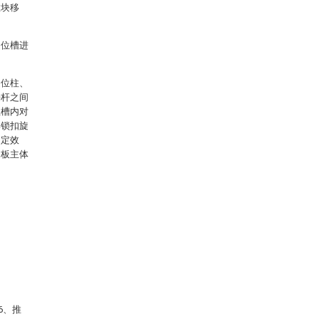
推块移
定位槽进
定位柱、
接杆之间
位槽内对
部锁扣旋
固定效
边板主体
6、推