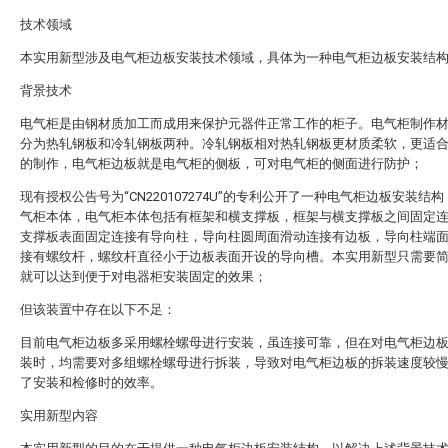
技术领域
本实用新型涉及电气柜边板安装技术领域，具体为一种电气柜边板安装结
背景技术
电气柜是由钢材质加工而成用来保护元器件正常工作的柜子。电气柜制作
分为热轧钢板和冷轧钢板两种。冷轧钢板相对热轧钢板更材质柔软，更适
的制作，电气柜边板就是电气柜的侧板，可对电气柜的侧面进行防护；
现有授权公告号为“CN220107274U”的专利公开了一种电气柜边板安装结
气柜本体，电气柜本体包括有框架和横支撑板，框架与横支撑板之间固定
支撑板表面固定连接有导向柱，导向柱圆周面滑动连接有边板，导向柱端
接有螺纹杆，螺纹杆直径小于边板表面开设的导向槽。本实用新型只需要
就可以达到便于对电器柜安装固定的效果；
但该装置中存在以下不足：
目前电气柜边板多采用螺栓螺母进行安装，虽连接可靠，但在对电气柜边
装时，均需要对多组螺栓螺母进行拆装，导致对电气柜边板的拆装速度较
了安装和检修时的效率。
实用新型内容