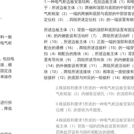
1.一种电气柜边板安装结构，包括边板主体（1）和
于：所述边板主体（1）两侧和顶部与底部的中部皆
气柜框架（2）一端的两侧和底部与底部的中部皆套
构。
定位柱（3），四组所述定位柱（3）的一端设置有锁
所述边板主体（1）背面一端的顶部和底部设置有固
（8）的内侧套设有活动杆（7），两组所述活动杆（
材料一般
杆（15），所述边板主体（1）正面一端的顶部和底
合电气柜
配合的通槽（16），两组所述连接杆（15）的一端
扣（4）相配合的推块（6），所述边板主体（1）背
构，包括电
置有导向块（9），四组所述导向块（9）的内侧套设
连接，横
（14）的外侧套设有弹簧（11），两组所述活动杆
面固定连
块（13），两组所述连接块（13）相靠近一面铰接
简单操作
铰接杆（12）的底部与对应的一组锁杆（14）相铰
2.根据权利要求1所述的一种电气柜边板安装
气柜框架（2）内侧靠近锁孔（10）的顶部和
板进行拆
3.根据权利要求1所述的一种电气柜边板安装
慢，降低
位槽（5）的形状为半圆形。
4.根据权利要求1所述的一种电气柜边板安装
板主体（1）背面一端的四角处设置有插杆，
四角处开设有与插杆相配合的插槽。