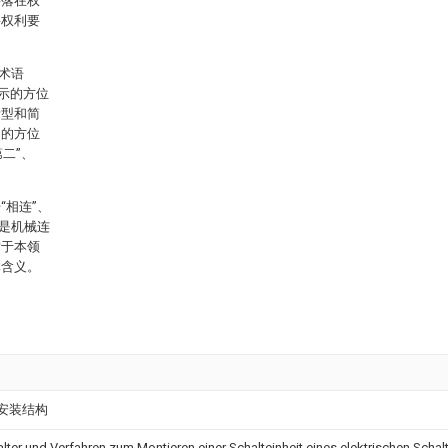
将落在权
将权利要
术语
等指示的方位
新型和简
定的方位
二”、
相连”、
是机械连
对于本领
体含义。
安装结构
alter und Verfahren zum Montieren einer Schalteinheit eines elektrischen Schal