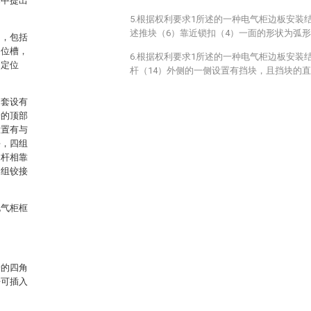
术中提出
5.根据权利要求1所述的一种电气柜边板安装
述推块（6）靠近锁扣（4）一面的形状为弧
构，包括
定位槽，
6.根据权利要求1所述的一种电气柜边板安装
的定位
杆（14）外侧的一侧设置有挡块，且挡块的直
侧套设有
端的顶部
设置有与
块，四组
动杆相靠
四组铰接
电气柜框
端的四角
杆可插入