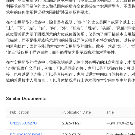
性的，本实用新型的范围由所附权利要求而不是上述说明限定，因此旨在
利要求的等同要件的含义和范围内的所有变化囊括在本实用新型内。不应
求中的任何附图标记视为限制所涉及的权利要求。
在本实用新型的描述中，除非另有说明，“多个”的含义是两个或两个以上；
“上”、“下”、“左”、“右”、“内”、“外”、“前端”、“后端”、“头部”、“尾部”
或位置关系为基于附图所示的方位或位置关系，仅是为了便于描述本实用
化描述，而不是指示或暗示所指的装置或元件必须具有特定的方位、以特
构造和操作，因此不能理解为对本实用新型的限制。此外，术语“第一”、“第
“第三”等仅用于描述目的，而不能理解为指示或暗示相对重要性。
在本实用新型的描述中，需要说明的是，除非另有明确的规定和限定，术语“
“连接”应做广义理解，例如，可以是固定连接，也可以是可拆卸连接；可以
接，也可以是电连接；可以是直接相连，也可以通过中间媒介间接相连。
域的普通技术人员而言，可以具体情况理解上述术语在本实用新型中的具
Similar Documents
Publication
Publication Date
Title
CN223583527U
2025-11-21
一种电气柜边板
DE102010035625A1
2012-03-01
Elektrischer Sch