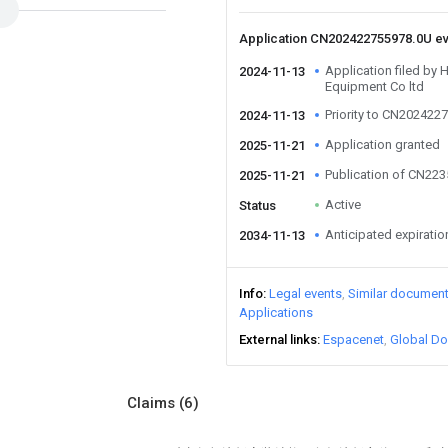
Application CN202422755978.0U e
Application filed by 
2024-11-13
Equipment Co ltd
Priority to CN202422
2024-11-13
Application granted
2025-11-21
Publication of CN22
2025-11-21
Active
Status
Anticipated expiratio
2034-11-13
Info
Legal events
Similar documen
Applications
External links
Espacenet
Global Do
Claims
(6)