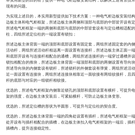
本实用新型的目的在于提供一种电气柜边板安装结构，以解决上述背景技
现有的问题。
为实现上述目的，本实用新型提供如下技术方案：一种电气柜边板安装结
边板主体和电气柜框架，所述边板主体两侧和顶部与底部的中部皆开设有
所述电气柜框架一端的两侧和底部与底部的中部皆套设有与定位槽相适配
柱，四组所述定位柱的一端设置有锁扣；
所述边板主体背面一端的顶部和底部设置有固定套，两组所述固定套的内
活动杆，两组所述活动杆相远离一面设置有连接杆，所述边板主体正面一
和底部开设有与连接杆相配合的通槽，两组所述连接杆的一端穿过通槽并
锁扣相配合的推块，所述边板主体背面一端顶部和底部的两侧设置有导向
所述导向块的内侧套设有锁杆，所述锁杆的外侧套设有弹簧，两组所述活
近一面设置有连接块，两组所述连接块相靠近一面铰接有两组铰接杆，且
杆的底部与对应的一组锁杆相铰接。
优选的，所述电气柜框架内侧靠近锁孔的顶部和底部设置有横杆，可提升
架的强度，在边板主体安装后，可紧贴横杆，可防止边板主体变形。
优选的，所述定位槽的形状为半圆形，可提升与定位柱的契合度。
优选的，所述边板主体背面一端的四角处设置有插杆，所述电气柜框架一
处开设有与插杆相配合的插槽，在边板主体扣入电气柜框架的一端后，插
插槽内，提升连接稳定性。