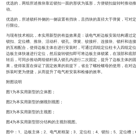
优选的，两组所述推块靠近锁扣一面的形状为弧形，方便锁扣旋转时推动
动。
优选的，所述锁杆外侧的一侧设置有挡块，且挡块的直径大于弹簧，可对
行限位。
与现有技术相比，本实用新型的有益效果是：该电气柜边板安装结构通过
锁扣、定位槽、推块、活动杆、锁孔、弹簧、铰接杆、连接块、锁杆和连
的互相配合，使得边板主体在进行安装时，可通过四组定位柱卡入四组定
边板主体快速进行定位，然后旋转锁扣即可将边板主体锁紧，在顶部和底
转后，可同步推动两组锁杆插入锁孔内进行二次固定，提升了边板主体的
果，使得装置在保证了固定效果的前提下，省去了螺栓螺母的使用，在对
拆装时更为便捷，从而提升了电气柜安装和检修的效率。
附图说明
图1为本实用新型的立体图；
图2为本实用新型的侧视剖视图；
图3为本实用新型的主视图；
图4为本实用新型部分结构的主视剖视图。
图中：1、边板主体；2、电气柜框架；3、定位柱；4、锁扣；5、定位槽；