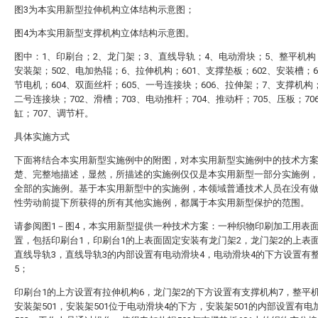
图3为本实用新型拉伸机构立体结构示意图；
图4为本实用新型支撑机构立体结构示意图。
图中：1、印刷台；2、龙门架；3、直线导轨；4、电动滑块；5、整平机构；
安装架；502、电加热辊；6、拉伸机构；601、支撑垫板；602、安装槽；6
节电机；604、双面丝杆；605、一号连接块；606、拉伸架；7、支撑机构；
二号连接块；702、滑槽；703、电动推杆；704、推动杆；705、压板；70
缸；707、调节杆。
具体实施方式
下面将结合本实用新型实施例中的附图，对本实用新型实施例中的技术方
楚、完整地描述，显然，所描述的实施例仅仅是本实用新型一部分实施例
全部的实施例。基于本实用新型中的实施例，本领域普通技术人员在没有
性劳动前提下所获得的所有其他实施例，都属于本实用新型保护的范围。
请参阅图1－图4，本实用新型提供一种技术方案：一种织物印刷加工用表
置，包括印刷台1，印刷台1的上表面固定安装有龙门架2，龙门架2的上表
直线导轨3，直线导轨3的内部设置有电动滑块4，电动滑块4的下方设置有
5；
印刷台1的上方设置有拉伸机构6，龙门架2的下方设置有支撑机构7，整平
安装架501，安装架501位于电动滑块4的下方，安装架501的内部设置有电