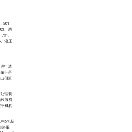
501、
03、调
701、
6、液压
案进行清
，而不是
做出创造
面处理装
面设置有
整平机构
机构5包括
加热辊