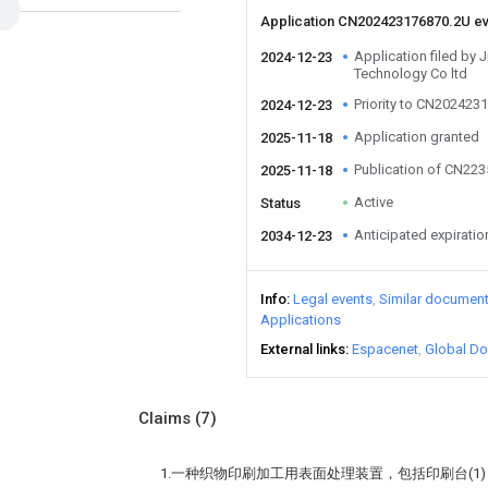
Application CN202423176870.2U e
Application filed by 
2024-12-23
Technology Co ltd
Priority to CN202423
2024-12-23
Application granted
2025-11-18
Publication of CN22
2025-11-18
Active
Status
Anticipated expiratio
2034-12-23
Info
Legal events
Similar documen
Applications
External links
Espacenet
Global Do
Claims
(7)
1.一种织物印刷加工用表面处理装置，包括印刷台(1