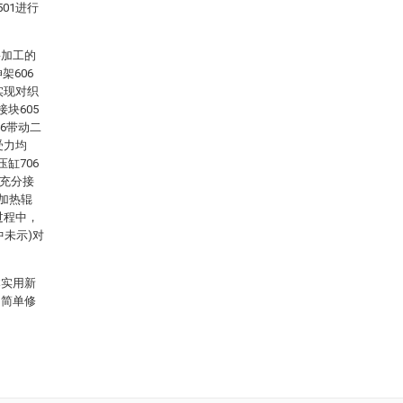
01进行
。
将加工的
架606
实现对织
块605
06带动二
受力均
缸706
物充分接
加热辊
过程中，
未示)对
本实用新
的简单修