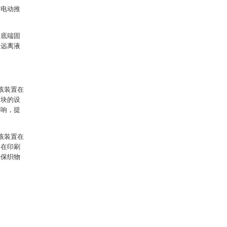
有电动推
的底端固
杆远离液
该装置在
滑块的设
影响，提
该装置在
物在印刷
确保织物