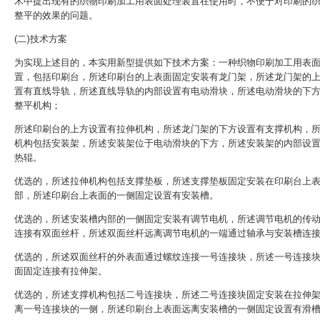
术中提出现有的织物印刷加工用表面处理装置在使用时，不便于对印刷的
整平的效果的问题。
(二)技术方案
为实现上述目的，本实用新型提供如下技术方案：一种织物印刷加工用表
置，包括印刷台，所述印刷台的上表面固定安装有龙门架，所述龙门架的
置有直线导轨，所述直线导轨的内部设置有电动滑块，所述电动滑块的下
整平机构；
所述印刷台的上方设置有拉伸机构，所述龙门架的下方设置有支撑机构，
机构包括安装架，所述安装架位于电动滑块的下方，所述安装架的内部设
热辊。
优选的，所述拉伸机构包括支撑垫板，所述支撑垫板固定安装在印刷台上
部，所述印刷台上表面的一侧固定设置有安装槽。
优选的，所述安装槽内部的一侧固定安装有调节电机，所述调节电机的传
连接有双面丝杆，所述双面丝杆远离调节电机的一端通过轴承与安装槽连
优选的，所述双面丝杆的外表面通过螺纹连接一号连接块，所述一号连接
面固定连接有拉伸架。
优选的，所述支撑机构包括二号连接块，所述二号连接块固定安装在拉伸
离一号连接块的一侧，所述印刷台上表面远离安装槽的一侧固定设置有滑