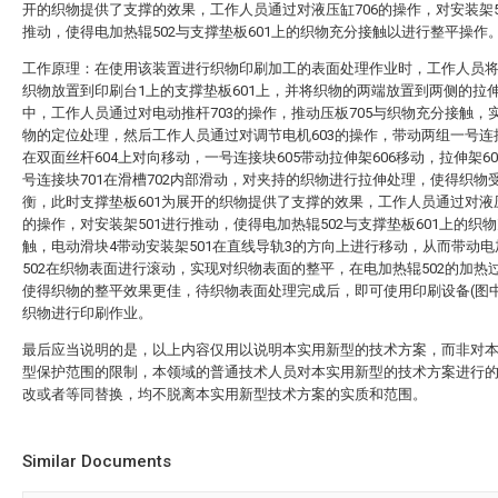
开的织物提供了支撑的效果，工作人员通过对液压缸706的操作，对安装架5
推动，使得电加热辊502与支撑垫板601上的织物充分接触以进行整平操作
工作原理：在使用该装置进行织物印刷加工的表面处理作业时，工作人员
织物放置到印刷台1上的支撑垫板601上，并将织物的两端放置到两侧的拉伸
中，工作人员通过对电动推杆703的操作，推动压板705与织物充分接触，
物的定位处理，然后工作人员通过对调节电机603的操作，带动两组一号连接
在双面丝杆604上对向移动，一号连接块605带动拉伸架606移动，拉伸架6
号连接块701在滑槽702内部滑动，对夹持的织物进行拉伸处理，使得织物
衡，此时支撑垫板601为展开的织物提供了支撑的效果，工作人员通过对液压
的操作，对安装架501进行推动，使得电加热辊502与支撑垫板601上的织
触，电动滑块4带动安装架501在直线导轨3的方向上进行移动，从而带动电
502在织物表面进行滚动，实现对织物表面的整平，在电加热辊502的加热
使得织物的整平效果更佳，待织物表面处理完成后，即可使用印刷设备(图中
织物进行印刷作业。
最后应当说明的是，以上内容仅用以说明本实用新型的技术方案，而非对
型保护范围的限制，本领域的普通技术人员对本实用新型的技术方案进行
改或者等同替换，均不脱离本实用新型技术方案的实质和范围。
Similar Documents