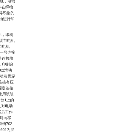
接触，电动
2在织物
得织物的
物进行印
部，印刷
有调节电机
节电机
接一号连接
号连接块
侧，印刷台
02滑动
传动端贯穿
定连接有压
固定连接
在使用该装
台1上的
过对电动
然后工作
上对向移
槽702
01为展