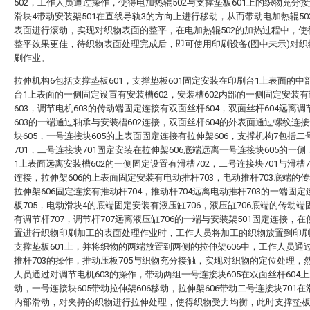
502，工作人员通过操作，使得电加热辊502与支撑垫板601上的织物充分
滑块4带动安装架501在直线导轨3的方向上进行移动，从而带动电加热辊50
表面进行滚动，实现对织物表面的整平，在电加热辊502的加热过程中，使
整平效果更佳，待织物表面处理完成后，即可使用印刷设备(图中未示)对织
刷作业。
拉伸机构6包括支撑垫板601，支撑垫板601固定安装在印刷台1上表面的中
台1上表面的一侧固定设置有安装槽602，安装槽602内部的一侧固定安装
603，调节电机603的传动端固定连接有双面丝杆604，双面丝杆604远离调
603的一端通过轴承与安装槽602连接，双面丝杆604的外表面通过螺纹连
块605，一号连接块605的上表面固定连接有拉伸架606，支撑机构7包括二
701，二号连接块701固定安装在拉伸架606底端远离一号连接块605的一
1上表面远离安装槽602的一侧固定设置有滑槽702，二号连接块701与滑槽7
连接，拉伸架606的上表面固定安装有电动推杆703，电动推杆703底端的
拉伸架606固定连接有推动杆704，推动杆704远离电动推杆703的一端固
板705，电动滑块4的底端固定安装有液压缸706，液压缸706底端的传动端
有调节杆707，调节杆707远离液压缸706的一端与安装架501固定连接，
置进行织物印刷加工的表面处理作业时，工作人员将加工的织物放置到印刷
支撑垫板601上，并将织物的两端放置到两侧的拉伸架606中，工作人员通
推杆703的操作，推动压板705与织物充分接触，实现对织物的定位处理，
人员通过对调节电机603的操作，带动两组一号连接块605在双面丝杆604
动，一号连接块605带动拉伸架606移动，拉伸架606带动二号连接块701在滑
内部滑动，对夹持的织物进行拉伸处理，使得织物受力均衡，此时支撑垫板6