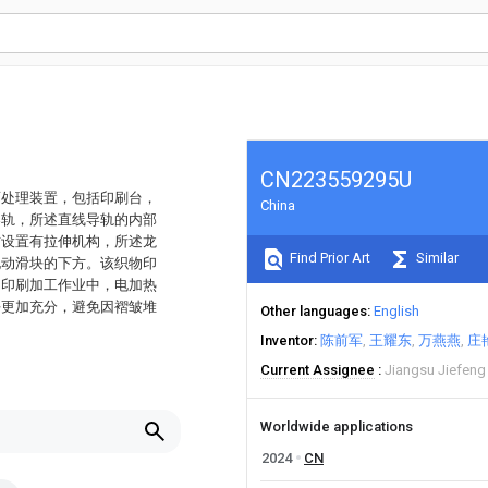
CN223559295U
面处理装置，包括印刷台，
China
导轨，所述直线导轨的内部
方设置有拉伸机构，所述龙
Find Prior Art
Similar
电动滑块的下方。该织物印
物印刷加工作业中，电加热
平更加充分，避免因褶皱堆
Other languages
English
Inventor
陈前军
王耀东
万燕燕
庄
Current Assignee
Jiangsu Jiefeng 
Worldwide applications
2024
CN