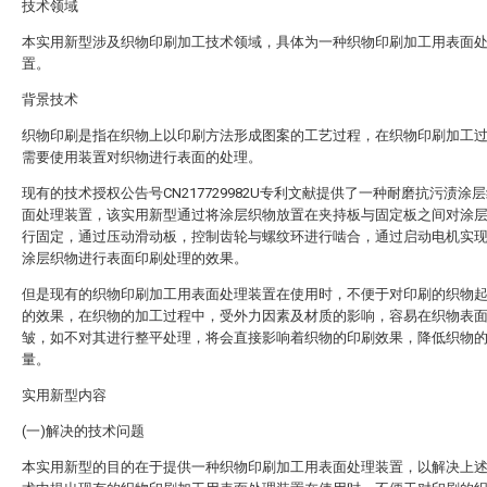
技术领域
本实用新型涉及织物印刷加工技术领域，具体为一种织物印刷加工用表面
置。
背景技术
织物印刷是指在织物上以印刷方法形成图案的工艺过程，在织物印刷加工
需要使用装置对织物进行表面的处理。
现有的技术授权公告号CN217729982U专利文献提供了一种耐磨抗污渍涂
面处理装置，该实用新型通过将涂层织物放置在夹持板与固定板之间对涂
行固定，通过压动滑动板，控制齿轮与螺纹环进行啮合，通过启动电机实
涂层织物进行表面印刷处理的效果。
但是现有的织物印刷加工用表面处理装置在使用时，不便于对印刷的织物
的效果，在织物的加工过程中，受外力因素及材质的影响，容易在织物表
皱，如不对其进行整平处理，将会直接影响着织物的印刷效果，降低织物
量。
实用新型内容
(一)解决的技术问题
本实用新型的目的在于提供一种织物印刷加工用表面处理装置，以解决上