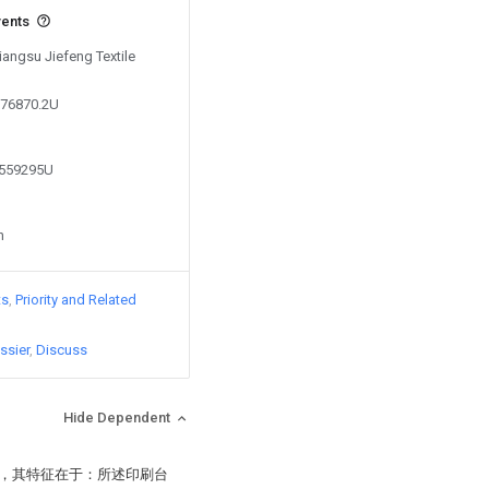
vents
Jiangsu Jiefeng Textile
176870.2U
3559295U
n
ts
Priority and Related
ssier
Discuss
Hide Dependent
)，其特征在于：所述印刷台