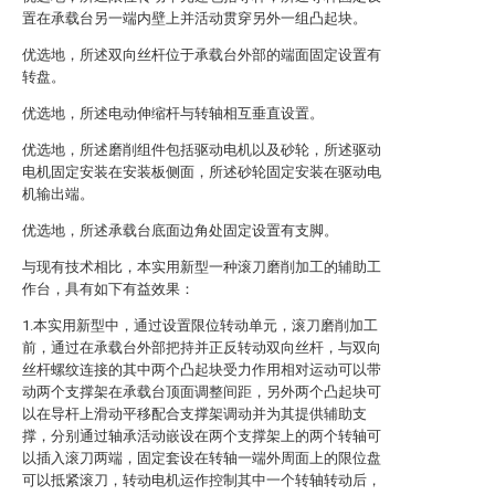
置在承载台另一端内壁上并活动贯穿另外一组凸起块。
优选地，所述双向丝杆位于承载台外部的端面固定设置有
转盘。
优选地，所述电动伸缩杆与转轴相互垂直设置。
优选地，所述磨削组件包括驱动电机以及砂轮，所述驱动
电机固定安装在安装板侧面，所述砂轮固定安装在驱动电
机输出端。
优选地，所述承载台底面边角处固定设置有支脚。
与现有技术相比，本实用新型一种滚刀磨削加工的辅助工
作台，具有如下有益效果：
1.本实用新型中，通过设置限位转动单元，滚刀磨削加工
前，通过在承载台外部把持并正反转动双向丝杆，与双向
丝杆螺纹连接的其中两个凸起块受力作用相对运动可以带
动两个支撑架在承载台顶面调整间距，另外两个凸起块可
以在导杆上滑动平移配合支撑架调动并为其提供辅助支
撑，分别通过轴承活动嵌设在两个支撑架上的两个转轴可
以插入滚刀两端，固定套设在转轴一端外周面上的限位盘
可以抵紧滚刀，转动电机运作控制其中一个转轴转动后，