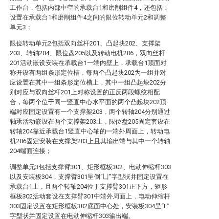
工作台，包括内部中空的承载台1和磨削组件4，还包括：
设置在承载台1和磨削组件4之间的限位转动单元2和调整
单元3；
限位转动单元2包括双向丝杆201、凸起块202、支撑架
203、转轴204、限位盘205以及转动电机206，双向丝杆
201活动嵌设安装在承载台1一端内壁上，承载台1顶面对
称开设有两组条形定位槽，每两个凸起块202为一组并对
应设置在其中一组条形定位槽上，其中一组凸起块202分
别对应与双向丝杆201上对称设置的正反两段螺纹相配
合，每两个位于同一竖直中心水平面的两个凸起块202顶
端对应固定设置有一个支撑架203，两个转轴204分别通过
轴承活动嵌设在两个支撑架203上，限位盘205固定套设在
转轴204靠近承载台1竖直中心轴的一端外周面上，转动电
机206固定安装在支撑架203上且其输出端与其中一个转轴
204端面连接；
调整单元3包括支撑臂301、矩形框板302、电动伸缩杆303
以及安装板304，支撑臂301呈倒“凵”字型状并固定设置在
承载台1上，且两个转轴204位于支撑臂301正下方，矩形
框板302活动套设在支撑臂301中端外周面上，电动伸缩杆
303固定设置在矩形框板302底面中心处，安装板304呈“L”
字型状并固定设置在电动伸缩杆303输出端。