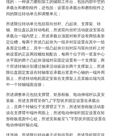
现的：一种滚刀磨削加工的辅助工作台，包括内部中空的
承载台和磨削组件，还包括：设置在承载台和磨削组件之
间的限位转动单元和调整单元；
所述限位转动单元包括双向丝杆、凸起块、支撑架、转
轴、限位盘以及转动电机，所述双向丝杆活动嵌设安装在
承载台一端内壁上，所述承载台顶面对称开设有两组条形
定位槽，每两个所述凸起块为一组并对应设置在其中一组
条形定位槽上，其中一组凸起块分别对应与双向丝杆上对
称设置的正反两段螺纹相配合，每两个位于同一竖直中心
水平面的两个凸起块顶端对应固定设置有一个支撑架，两
个所述转轴分别通过轴承活动嵌设在两个支撑架上，所述
限位盘固定套设在转轴靠近承载台竖直中心轴的一端外周
面上，所述转动电机固定安装在支撑架上且其输出端与其
中一个转轴端面连接；
所述调整单元包括支撑臂、矩形框板、电动伸缩杆以及安
装板，所述支撑臂呈倒“凵”字型状并固定设置在承载台
上，且两个转轴位于支撑臂正下方，所述矩形框板活动套
设在支撑臂中端外周面上，所述电动伸缩杆固定设置在矩
形框板底面中心处，所述安装板呈“L”字型状并固定设置在
电动伸缩杆输出端。
优选地，所述限位转动单元还包括导杆，所述导杆固定设