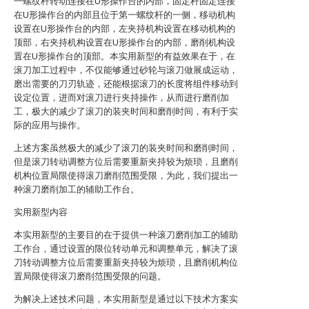
一螺纹杆转动连接在U形操作台的内部，固定杆固定连接
在U形操作台的内部且位于第一螺纹杆的一侧，移动机构
设置在U形操作台的内部，左夹持机构设置在移动机构的
顶部，右夹持机构设置在U形操作台的内部，磨削机构设
置在U形操作台的顶部。本实用新型的有益效果在于，在
滚刀加工过程中，不仅能够通过砂轮与滚刀做展成运动，
磨出需要的刀刃轨迹，还能根据滚刀的长度将组件移动到
设定位置，进而对滚刀进行夹持操作，从而进行磨削加
工，极大的减少了滚刀的装夹时间和磨削时间，有利于实
际的应用与操作。
上述方案虽然极大的减少了滚刀的装夹时间和磨削时间，
但是滚刀转动调整方位后需要重新夹持较为烦琐，且磨削
机构位置局限使得滚刀磨削范围受限，为此，我们提出一
种滚刀磨削加工的辅助工作台。
实用新型内容
本实用新型的主要目的在于提供一种滚刀磨削加工的辅助
工作台，通过设置的限位转动单元和调整单元，解决了滚
刀转动调整方位后需要重新夹持较为烦琐，且磨削机构位
置局限使得滚刀磨削范围受限的问题。
为解决上述技术问题，本实用新型是通过以下技术方案实