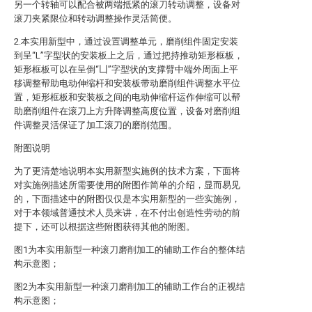
另一个转轴可以配合被两端抵紧的滚刀转动调整，设备对
滚刀夹紧限位和转动调整操作灵活简便。
2.本实用新型中，通过设置调整单元，磨削组件固定安装
到呈“L”字型状的安装板上之后，通过把持推动矩形框板，
矩形框板可以在呈倒“凵”字型状的支撑臂中端外周面上平
移调整帮助电动伸缩杆和安装板带动磨削组件调整水平位
置，矩形框板和安装板之间的电动伸缩杆运作伸缩可以帮
助磨削组件在滚刀上方升降调整高度位置，设备对磨削组
件调整灵活保证了加工滚刀的磨削范围。
附图说明
为了更清楚地说明本实用新型实施例的技术方案，下面将
对实施例描述所需要使用的附图作简单的介绍，显而易见
的，下面描述中的附图仅仅是本实用新型的一些实施例，
对于本领域普通技术人员来讲，在不付出创造性劳动的前
提下，还可以根据这些附图获得其他的附图。
图1为本实用新型一种滚刀磨削加工的辅助工作台的整体结
构示意图；
图2为本实用新型一种滚刀磨削加工的辅助工作台的正视结
构示意图；