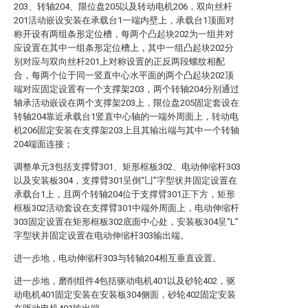
203、转轴204、限位盘205以及转动电机206，双向丝杆
201活动嵌设安装在承载台1一端内壁上，承载台1顶面对
称开设有两组条形定位槽，每两个凸起块202为一组并对
应设置在其中一组条形定位槽上，其中一组凸起块202分
别对应与双向丝杆201上对称设置的正反两段螺纹相配
合，每两个位于同一竖直中心水平面的两个凸起块202顶
端对应固定设置有一个支撑架203，两个转轴204分别通过
轴承活动嵌设在两个支撑架203上，限位盘205固定套设在
转轴204靠近承载台1竖直中心轴的一端外周面上，转动电
机206固定安装在支撑架203上且其输出端与其中一个转轴
204端面连接；
调整单元3包括支撑臂301、矩形框板302、电动伸缩杆303
以及安装板304，支撑臂301呈倒“凵”字型状并固定设置在
承载台1上，且两个转轴204位于支撑臂301正下方，矩形
框板302活动套设在支撑臂301中端外周面上，电动伸缩杆
303固定设置在矩形框板302底面中心处，安装板304呈“L”
字型状并固定设置在电动伸缩杆303输出端。
进一步地，电动伸缩杆303与转轴204相互垂直设置。
进一步地，磨削组件4包括驱动电机401以及砂轮402，驱
动电机401固定安装在安装板304侧面，砂轮402固定安装