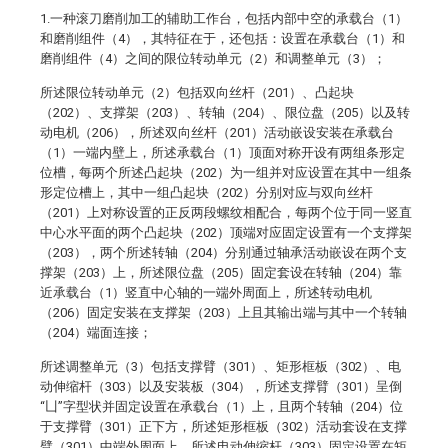
1.一种滚刀磨削加工的辅助工作台，包括内部中空的承载台（1）
和磨削组件（4），其特征在于，还包括：设置在承载台（1）和
磨削组件（4）之间的限位转动单元（2）和调整单元（3）；
所述限位转动单元（2）包括双向丝杆（201）、凸起块
（202）、支撑架（203）、转轴（204）、限位盘（205）以及转
动电机（206），所述双向丝杆（201）活动嵌设安装在承载台
（1）一端内壁上，所述承载台（1）顶面对称开设有两组条形定
位槽，每两个所述凸起块（202）为一组并对应设置在其中一组条
形定位槽上，其中一组凸起块（202）分别对应与双向丝杆
（201）上对称设置的正反两段螺纹相配合，每两个位于同一竖直
中心水平面的两个凸起块（202）顶端对应固定设置有一个支撑架
（203），两个所述转轴（204）分别通过轴承活动嵌设在两个支
撑架（203）上，所述限位盘（205）固定套设在转轴（204）靠
近承载台（1）竖直中心轴的一端外周面上，所述转动电机
（206）固定安装在支撑架（203）上且其输出端与其中一个转轴
（204）端面连接；
所述调整单元（3）包括支撑臂（301）、矩形框板（302）、电
动伸缩杆（303）以及安装板（304），所述支撑臂（301）呈倒
“凵”字型状并固定设置在承载台（1）上，且两个转轴（204）位
于支撑臂（301）正下方，所述矩形框板（302）活动套设在支撑
臂（301）中端外周面上，所述电动伸缩杆（303）固定设置在矩