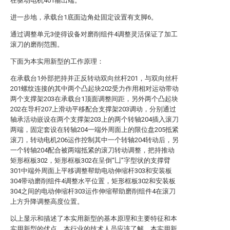
在驱动电机401输出端。
进一步地，承载台1底面边角处固定设置有支脚6。
通过调整单元3使得设备对磨削组件4调整灵活保证了加工
滚刀的磨削范围。
下面为本实用新型的工作原理：
在承载台1外部把持并正反转动双向丝杆201，与双向丝杆
201螺纹连接的其中两个凸起块202受力作用相对运动带动
两个支撑架203在承载台1顶面调整间距，另外两个凸起块
202在导杆207上滑动平移配合支撑架203调动，分别通过
轴承活动嵌设在两个支撑架203上的两个转轴204插入滚刀
两端，固定套设在转轴204一端外周面上的限位盘205抵紧
滚刀，转动电机206运作控制其中一个转轴204转动后，另
一个转轴204配合被两端抵紧的滚刀转动调整，把持推动
矩形框板302，矩形框板302在呈倒“凵”字型状的支撑臂
301中端外周面上平移调整帮助电动伸缩杆303和安装板
304带动磨削组件4调整水平位置，矩形框板302和安装板
304之间的电动伸缩杆303运作伸缩帮助磨削组件4在滚刀
上方升降调整高度位置。
以上显示和描述了本实用新型的基本原理和主要特征和本
实用新型的优点。本行业的技术人员应该了解，本实用新