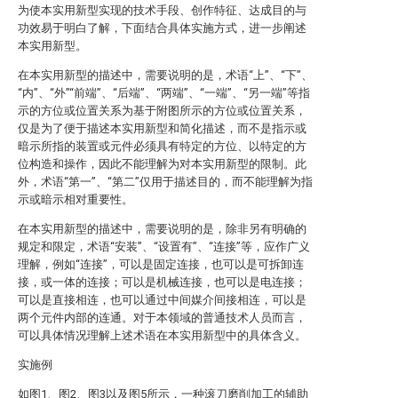
为使本实用新型实现的技术手段、创作特征、达成目的与
功效易于明白了解，下面结合具体实施方式，进一步阐述
本实用新型。
在本实用新型的描述中，需要说明的是，术语“上”、“下”、
“内”、“外”“前端”、“后端”、“两端”、“一端”、“另一端”等指
示的方位或位置关系为基于附图所示的方位或位置关系，
仅是为了便于描述本实用新型和简化描述，而不是指示或
暗示所指的装置或元件必须具有特定的方位、以特定的方
位构造和操作，因此不能理解为对本实用新型的限制。此
外，术语“第一”、“第二”仅用于描述目的，而不能理解为指
示或暗示相对重要性。
在本实用新型的描述中，需要说明的是，除非另有明确的
规定和限定，术语“安装”、“设置有”、“连接”等，应作广义
理解，例如“连接”，可以是固定连接，也可以是可拆卸连
接，或一体的连接；可以是机械连接，也可以是电连接；
可以是直接相连，也可以通过中间媒介间接相连，可以是
两个元件内部的连通。对于本领域的普通技术人员而言，
可以具体情况理解上述术语在本实用新型中的具体含义。
实施例
如图1、图2、图3以及图5所示，一种滚刀磨削加工的辅助