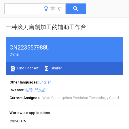
一种滚刀磨削加工的辅助工作台
CN223557988U
China
Find Prior Art
Similar
Other languages
English
Inventor
桂玲
邱文超
Current Assignee
Wuxi Chuangchen Precision Technology Co ltd
Worldwide applications
2024
CN