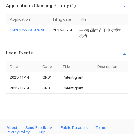
Applications Claiming Priority (1)
Application
Filing date
Title
CN202422783476.9U
2024-11-14
一种奶油生产用电动搅拌
机构
Legal Events
Date
Code
Title
Description
2025-11-14
GR01
Patent grant
2025-11-14
GR01
Patent grant
About
Send Feedback
Public Datasets
Terms
Privacy Policy
Help