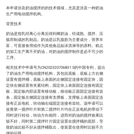
本申请涉及奶油搅拌的的技术领域，尤其是涉及一种奶油
生产用电动搅拌机构。
背景技术
奶油是指乳经离心分离后得到稀奶油，经成熟、搅拌、压
炼而制成的乳制品。奶油是以乳脂肪为主要成分，营养丰
富，可直接食用或作为其他食品如冰淇淋等的原料。糕点
的加工生产离不开奶油，对奶油的搅拌制作是必不可少的
工序。
相关技术中申请号为CN202320706831.5的中国专利，提出
了奶油生产用电动搅拌机构，其包括底板，底板上方右侧
设置有搅拌桶，底板上表面的左侧固定连接有固定块，固
定块右侧设置有夹紧结构，固定块上表面固定连接有固定
板，固定板内部设置有移动板，移动板正面固定连接有齿
条，固定板左侧固定连接有支撑板，支撑板上表面固定连
接有正反电机，转动轴右端固定连接有齿轮。该申请可以
改善第一搅拌叶片和第二搅拌叶片均在正反电机的带动下
同时进行转动，转动方向相同，进而对奶油的搅拌效果比
较不好，同时第二搅拌叶片固定设置在搅拌桶的底部，导
致奶油比较不好从搅拌桶取出，使装置在使用时比较不方
便的问题。