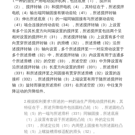
1.一种奶油生产用电动搅拌机构，包括底座（1）、搅拌筒
（2）、搅拌转轴（3）和搅拌电机（4），其特征在于，所述搅拌
电机（4）输出端同轴固接有驱动齿轮（41），所述搅拌转轴
（3）伸出所述底座（1）的一端同轴固接有与所述驱动齿轮
（41）啮合连接的传动齿轮（34），所述搅拌转轴（3）上设置
有多个沿其长度方向间隔设置的搅拌桨，所述搅拌桨包括两个呈
相对设置的搅拌叶片（31），所述搅拌转轴（3）上设置有多个径
向贯穿所述搅拌转轴（3）的滑槽（32），所述滑槽（32）沿所
述搅拌转轴（3）轴向设置，多个所述搅拌桨一一对应滑动设置于
多个所述滑槽（32）中，所述搅拌转轴（3）内设置有用于连通多
个所述滑槽（32）的空腔（33），所述空腔（33）中升降设置有
沿所述搅拌转轴（3）长度方向设置的滑杆（331），所述滑杆
（331）和所述搅拌桨之间固接有贯穿所述滑槽（32）设置的连
接杆（332），所述搅拌转轴（3）上端设置有用于随所述搅拌转
轴（3）旋转而驱使所述滑杆（331）在所述空腔（33）中往复升
降运动的升降组件。
2.根据权利要求1所述的一种奶油生产用电动搅拌机构，其
特征在于，所述升降组件包括圆柱凸轮（5），所述圆柱凸
轮（5）的一端与所述滑杆（331）同轴固接，所述底座
（1）上设置有套设于所述圆柱凸轮（5）外的定位筒
（51），所述定位筒（51）内周壁上固接有与所述圆柱凸
轮（5）上螺旋槽滑移适配的滑头（52）。