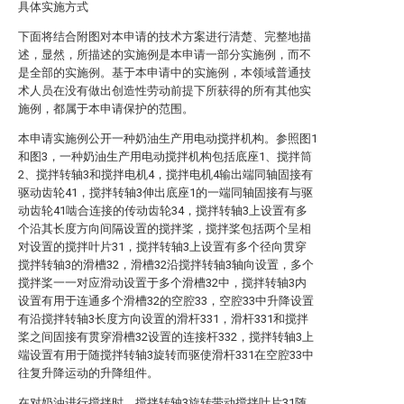
具体实施方式
下面将结合附图对本申请的技术方案进行清楚、完整地描
述，显然，所描述的实施例是本申请一部分实施例，而不
是全部的实施例。基于本申请中的实施例，本领域普通技
术人员在没有做出创造性劳动前提下所获得的所有其他实
施例，都属于本申请保护的范围。
本申请实施例公开一种奶油生产用电动搅拌机构。参照图1
和图3，一种奶油生产用电动搅拌机构包括底座1、搅拌筒
2、搅拌转轴3和搅拌电机4，搅拌电机4输出端同轴固接有
驱动齿轮41，搅拌转轴3伸出底座1的一端同轴固接有与驱
动齿轮41啮合连接的传动齿轮34，搅拌转轴3上设置有多
个沿其长度方向间隔设置的搅拌桨，搅拌桨包括两个呈相
对设置的搅拌叶片31，搅拌转轴3上设置有多个径向贯穿
搅拌转轴3的滑槽32，滑槽32沿搅拌转轴3轴向设置，多个
搅拌桨一一对应滑动设置于多个滑槽32中，搅拌转轴3内
设置有用于连通多个滑槽32的空腔33，空腔33中升降设置
有沿搅拌转轴3长度方向设置的滑杆331，滑杆331和搅拌
桨之间固接有贯穿滑槽32设置的连接杆332，搅拌转轴3上
端设置有用于随搅拌转轴3旋转而驱使滑杆331在空腔33中
往复升降运动的升降组件。
在对奶油进行搅拌时，搅拌转轴3旋转带动搅拌叶片31随