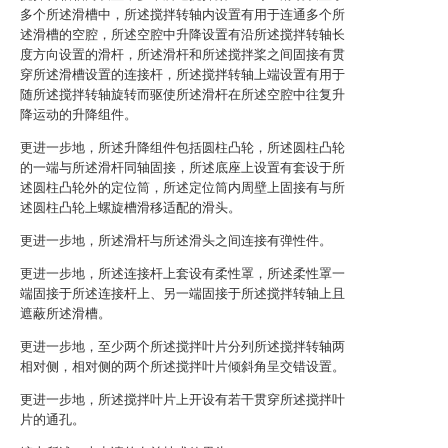
多个所述滑槽中，所述搅拌转轴内设置有用于连通多个所
述滑槽的空腔，所述空腔中升降设置有沿所述搅拌转轴长
度方向设置的滑杆，所述滑杆和所述搅拌桨之间固接有贯
穿所述滑槽设置的连接杆，所述搅拌转轴上端设置有用于
随所述搅拌转轴旋转而驱使所述滑杆在所述空腔中往复升
降运动的升降组件。
更进一步地，所述升降组件包括圆柱凸轮，所述圆柱凸轮
的一端与所述滑杆同轴固接，所述底座上设置有套设于所
述圆柱凸轮外的定位筒，所述定位筒内周壁上固接有与所
述圆柱凸轮上螺旋槽滑移适配的滑头。
更进一步地，所述滑杆与所述滑头之间连接有弹性件。
更进一步地，所述连接杆上套设有柔性罩，所述柔性罩一
端固接于所述连接杆上、另一端固接于所述搅拌转轴上且
遮蔽所述滑槽。
更进一步地，至少两个所述搅拌叶片分列所述搅拌转轴两
相对侧，相对侧的两个所述搅拌叶片倾斜角呈交错设置。
更进一步地，所述搅拌叶片上开设有若干贯穿所述搅拌叶
片的通孔。