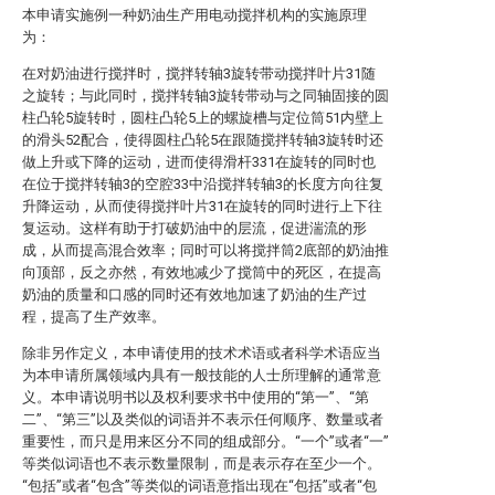
本申请实施例一种奶油生产用电动搅拌机构的实施原理
为：
在对奶油进行搅拌时，搅拌转轴3旋转带动搅拌叶片31随
之旋转；与此同时，搅拌转轴3旋转带动与之同轴固接的圆
柱凸轮5旋转时，圆柱凸轮5上的螺旋槽与定位筒51内壁上
的滑头52配合，使得圆柱凸轮5在跟随搅拌转轴3旋转时还
做上升或下降的运动，进而使得滑杆331在旋转的同时也
在位于搅拌转轴3的空腔33中沿搅拌转轴3的长度方向往复
升降运动，从而使得搅拌叶片31在旋转的同时进行上下往
复运动。这样有助于打破奶油中的层流，促进湍流的形
成，从而提高混合效率；同时可以将搅拌筒2底部的奶油推
向顶部，反之亦然，有效地减少了搅筒中的死区，在提高
奶油的质量和口感的同时还有效地加速了奶油的生产过
程，提高了生产效率。
除非另作定义，本申请使用的技术术语或者科学术语应当
为本申请所属领域内具有一般技能的人士所理解的通常意
义。本申请说明书以及权利要求书中使用的“第一”、“第
二”、“第三”以及类似的词语并不表示任何顺序、数量或者
重要性，而只是用来区分不同的组成部分。“一个”或者“一”
等类似词语也不表示数量限制，而是表示存在至少一个。
“包括”或者“包含”等类似的词语意指出现在“包括”或者“包