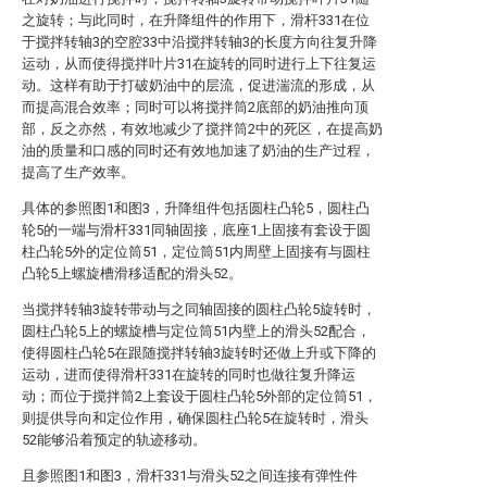
之旋转；与此同时，在升降组件的作用下，滑杆331在位
于搅拌转轴3的空腔33中沿搅拌转轴3的长度方向往复升降
运动，从而使得搅拌叶片31在旋转的同时进行上下往复运
动。这样有助于打破奶油中的层流，促进湍流的形成，从
而提高混合效率；同时可以将搅拌筒2底部的奶油推向顶
部，反之亦然，有效地减少了搅拌筒2中的死区，在提高奶
油的质量和口感的同时还有效地加速了奶油的生产过程，
提高了生产效率。
具体的参照图1和图3，升降组件包括圆柱凸轮5，圆柱凸
轮5的一端与滑杆331同轴固接，底座1上固接有套设于圆
柱凸轮5外的定位筒51，定位筒51内周壁上固接有与圆柱
凸轮5上螺旋槽滑移适配的滑头52。
当搅拌转轴3旋转带动与之同轴固接的圆柱凸轮5旋转时，
圆柱凸轮5上的螺旋槽与定位筒51内壁上的滑头52配合，
使得圆柱凸轮5在跟随搅拌转轴3旋转时还做上升或下降的
运动，进而使得滑杆331在旋转的同时也做往复升降运
动；而位于搅拌筒2上套设于圆柱凸轮5外部的定位筒51，
则提供导向和定位作用，确保圆柱凸轮5在旋转时，滑头
52能够沿着预定的轨迹移动。
且参照图1和图3，滑杆331与滑头52之间连接有弹性件