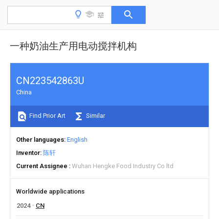
一种奶油生产用电动搅拌机构
CN223542863U
China
Find Prior Art
Similar
Other languages
English
Inventor
陈轩
Current Assignee
Wuhan Hengke Food Industry Co ltd
Worldwide applications
2024
CN