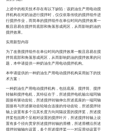
上述中的相关技术存在有以下缺陷：该奶油生产用电动搅
拌机构在对奶油进行搅拌时，仅仅依靠传统的搅拌组件进
行搅拌作业，而简单的搅拌组件在单位时间内搅拌效果一
般且容易在搅拌筒底部和角落形成死区，从而影响奶油的
搅拌效果。
实用新型内容
为了改善搅拌组件在单位时间内搅拌效果一般且容易在搅
拌筒底部和角落形成死区，从而影响奶油的搅拌效果的问
题，本申请提供一种奶油生产用电动搅拌机构。
本申请提供的一种奶油生产用电动搅拌机构采用如下的技
术方案：
一种奶油生产用电动搅拌机构，包括底座、搅拌筒、搅拌
转轴和搅拌电机，其特征在于，所述搅拌电机输出端同轴
固接有驱动齿轮，所述搅拌转轴伸出所述底座的一端同轴
固接有与所述驱动齿轮啮合连接的传动齿轮，所述搅拌转
轴上设置有多个沿其长度方向间隔设置的搅拌桨，所述搅
拌桨包括两个呈相对设置的搅拌叶片，所述搅拌转轴上设
置有多个径向贯穿所述搅拌转轴的滑槽，所述滑槽沿所述
搅拌转轴轴向设置，多个所述搅拌桨一一对应滑动设置于