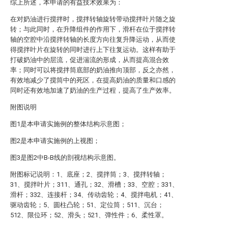
综上所述，本申请的有益技术效果为：
在对奶油进行搅拌时，搅拌转轴旋转带动搅拌叶片随之旋
转；与此同时，在升降组件的作用下，滑杆在位于搅拌转
轴的空腔中沿搅拌转轴的长度方向往复升降运动，从而使
得搅拌叶片在旋转的同时进行上下往复运动。这样有助于
打破奶油中的层流，促进湍流的形成，从而提高混合效
率；同时可以将搅拌筒底部的奶油推向顶部，反之亦然，
有效地减少了搅筒中的死区，在提高奶油的质量和口感的
同时还有效地加速了奶油的生产过程，提高了生产效率。
附图说明
图1是本申请实施例的整体结构示意图；
图2是本申请实施例的上视图；
图3是图2中B-B线的剖视结构示意图。
附图标记说明：1、底座；2、搅拌筒；3、搅拌转轴；
31、搅拌叶片；311、通孔；32、滑槽；33、空腔；331、
滑杆；332、连接杆；34、传动齿轮；4、搅拌电机；41、
驱动齿轮；5、圆柱凸轮；51、定位筒；511、沉台；
512、限位环；52、滑头；521、弹性件；6、柔性罩。