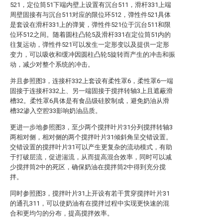
521，定位筒51下端内壁上设置有沉台511，滑杆331上端
周壁固接有与沉台511对应的限位环512，弹性件521具体
是套设在滑杆331上的弹簧，弹性件521位于沉台511和限
位环512之间。随着圆柱凸轮5及滑杆331在定位筒51内的
往复运动，弹性件521可以发生一定形变以及提供一定形
变力，可以吸收和缓冲因圆柱凸轮5旋转而产生的冲击和振
动，减少对整个系统的冲击。
并且参照图3，连接杆332上套设有柔性罩6，柔性罩6一端
固接于连接杆332上、另一端固接于搅拌转轴3上且遮蔽滑
槽32。柔性罩6具体是有食品级硅胶制成，避免奶油从滑
槽32渗入空腔33影响奶油品质。
更进一步地参照图3，至少两个搅拌叶片31分列搅拌转轴3
两相对侧，相对侧的两个搅拌叶片31倾斜角呈交错设置。
交错设置的搅拌叶片31可以产生更复杂的流动模式，有助
于打破层流，促进湍流，从而提高混合效率，同时可以减
少搅拌筒2中的死区，确保奶油在搅拌筒2中得到充分搅
拌。
同时参照图3，搅拌叶片31上开设有若干贯穿搅拌叶片31
的通孔311，可以使奶油有在搅拌过程中实现更快速的混
合和更均匀的分布，提高搅拌效率。