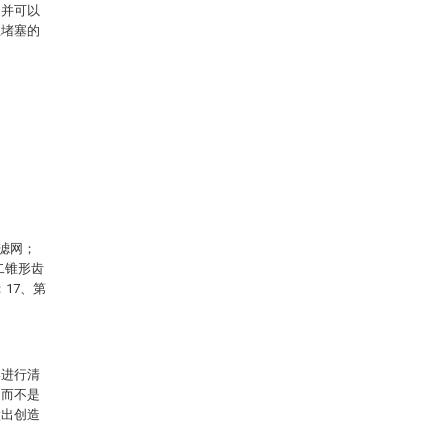
，并可以
止堵塞的
滤网；
二锥形齿
；17、第
案进行清
，而不是
做出创造