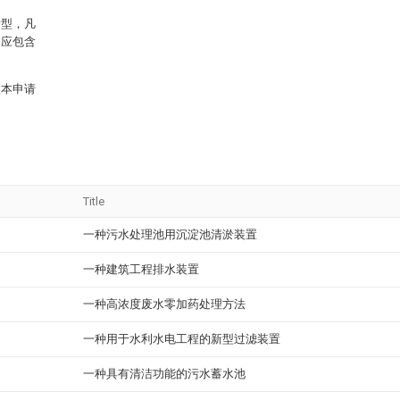
新型，凡
均应包含
依本申请
。
Title
一种污水处理池用沉淀池清淤装置
一种建筑工程排水装置
一种高浓度废水零加药处理方法
一种用于水利水电工程的新型过滤装置
一种具有清洁功能的污水蓄水池