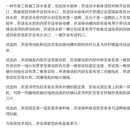
一种市政工程施工排水装置，包括排水箱体，所述排水箱体顶部对称开设
口，两侧底部对称开设有排水口，所述排水箱体内中部通过设置隔架将其
排水腔，所述排水腔内部分别安装有第一滤网，且位于第一滤网的上方安
组件，所述排水腔的内壁开设有移动槽，所述移动槽内部安装有用于带动
移动清理的滑动机构，所述排水腔一侧分别设置有用于收集过滤杂质的回
述回收腔底部开设有出水口，一侧开设有进料口。
优选的，所述滑动机构包括安装在移动槽内部的丝杆以及与丝杆螺旋传动
块。
优选的，所述隔架内部开设有驱动腔，所述驱动腔内部对称安装有第一锥
所述丝杆一端分别贯穿至驱动腔内与第一锥形齿轮固定连接，所述第一锥
侧分别啮合设有第二锥形齿轮，所述驱动腔内部安装有第二伺服电机，所
形齿轮安装在第二伺服电机的输出轴端。
优选的，所述清理包括安装在滑块外侧的固定座、安装在固定座上的第一
机、与第一伺服电机输出端相连接的转轴以及等间距安装在转轴外表面的
刀片。
优选的，所述固定座一端安装有推料板，所述推料板底部安装有与滤网相
理刮板。
与现有技术相比，本实用新型的有益效果为：