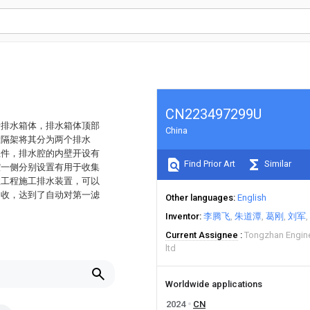
CN223497299U
括排水箱体，排水箱体顶部
China
置隔架将其分为两个排水
组件，排水腔的内壁开设有
Find Prior Art
Similar
腔一侧分别设置有用于收集
政工程施工排水装置，可以
回收，达到了自动对第一滤
Other languages
English
Inventor
李腾飞
朱道潭
葛刚
刘军
Current Assignee
Tongzhan Engin
ltd
Worldwide applications
2024
CN