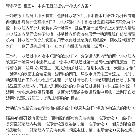
请参阅图1至图4，本实用新型提供一种技术方案：
一种市政工程施工排水装置，包括排水箱体1，排水箱体1顶部对称开设有进
两侧底部对称开设有排水口3，排水箱体1内中部通过设置隔架4将其分为两
腔，排水腔内部分别安装有第一滤网5，且位于第一滤网5的上方安装有清
排水腔的内壁开设有移动槽，移动槽内部安装有用于带动清理组件移动清
机构，排水腔一侧分别设置有用于收集过滤杂质的回收腔6，回收腔6底部
水口，一侧开设有进料口7，出水口内部安装有第二滤网17。
工作时，水通过排水箱体1顶部的进水口2，分别进入到内部的两个排水腔
设置第一滤网5对水进行过滤，使得水可以通过第一滤网5上的网孔流走，
停留在第一滤网5的网面上，完成杂物的过滤，但是长期以往，大量的杂物
一滤网5的表面上会堵塞第一滤网5的网孔，导致水流无法正常流走，此时
动清理组件工作对杂物进行处理，并通过滑动机构带动清理组件移动，从
推送至回收腔6内，而进入到回收腔6的水则会通过进料口7排出至排水腔，
滤网17对收集杂物进行阻拦，从而对清理的杂物进行集中回收，达到了自
滤网5表面进行清理，以防止堵塞的作目的。
滑动机构包括安装在移动槽内部的丝杆8以及与丝杆8螺旋传动连接的滑块9
隔架4内部开设有驱动腔，驱动腔内部对称安装有第一锥形齿轮10，丝杆8
贯穿至驱动腔内与第一锥形齿轮固定连接，第一锥形齿轮10一侧分别啮合
锥形齿轮11，驱动腔内部安装有第二伺服电机，第二锥形齿轮11安装在第