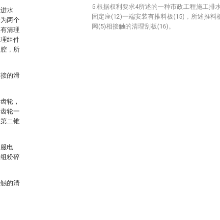
5.根据权利要求4所述的一种市政工程施工排
有进水
固定座(12)一端安装有推料板(15)，所述推料
分为两个
网(5)相接触的清理刮板(16)。
装有清理
清理组件
收腔，所
连接的滑
形齿轮，
形齿轮一
述第二锥
伺服电
多组粉碎
接触的清