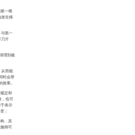
的第一锥
内发生移
、与第一
碎刀片
的清理刮板
，从而能
同时会带
的效果。
有规定和
接，也可
用于表示
改变；
结构，其
实施例可