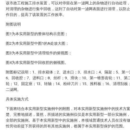
该市政工程施工排水装置，可以对停留在第一滤网上的杂物进行自动处理
对清理的杂物进行集中回收，达到了自动对第一滤网表面进行清理，以防
作目的，提高了该装置的工作效率。
附图说明
图1为本实用新型的整体结构示意图；
图2为本实用新型中图1的A处放大图；
图3为本实用新型中清理组件的俯视图；
图4为本实用新型中回收腔的侧视图。
附图标记说明：1、排水箱体；2、进水口；3、排水口；4、隔架；5、第一
6、回收腔；7、进料口；8、丝杆；9、滑块；10、第一锥形齿轮；11、第
轮；12、固定座；13、转轴；14、粉碎刀片；15、推料板；16、清理刮板
二滤网。
具体实施方式
下面将结合本实用新型实施例中的附图，对本实用新型实施例中的技术方
楚、完整地描述，显然，所描述的实施例仅仅是本实用新型一部分实施例
全部的实施例。基于本实用新型中的实施例，本领域普通技术人员在没有
性劳动前提下所获得的所有其他实施例，都属于本实用新型保护的范围。