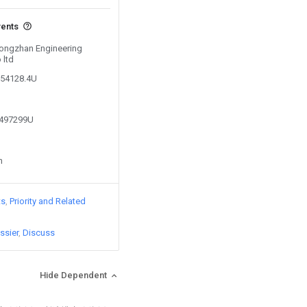
vents
 Tongzhan Engineering
 ltd
054128.4U
3497299U
n
ts
Priority and Related
ssier
Discuss
Hide Dependent