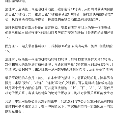
机的输出轴端。
清理时，启动第二伺服电机带动第二锥形齿轮11转动，从而同时带动两侧
形齿轮10转动，第一锥形齿轮10转在带动丝杆8转动，使得滑块9在移动槽
动，从而带动清理组件移动，将清理的杂物自动推送到回收腔6内。
清理包括安装在滑块外侧的固定座12、安装在固定座12上的第一伺服电机
伺服电机输出端相连接的转轴13以及等间距安装在转轴13外表面的多组粉
14。
固定座12一端安装有推料板15，推料板15底部安装有与第一滤网5相接触
16。
清理时，驱动第一伺服电机带动转轴13转动，转轴13带动粉碎刀片14转动
对体积较大的杂物进行粉碎处理，再通过推料板15将其推入到回收腔6内，
动清理刮板16移动，来刮除第一滤网5的表面粘附的杂质，从而提高了清理
最后应说明的几点是：首先，在本申请的描述中，需要说明的是，除非另
限定，术语“安装”、“相连”、“连接”应做广义理解，可以是机械连接或电连
以是两个元件内部的连通，可以是直接相连，“上”、“下”、“左”、“右”等仅
相对位置关系，当被描述对象的绝对位置改变，则相对位置关系可能发生
其次：本实用新型公开实施例附图中，只涉及到与本公开实施例涉及到的
他结构可参考通常设计，在不冲突情况下，本实用新型同一实施例及不同
以相互组合；