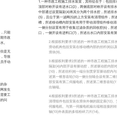
1.一种市政工程施工排水装置，其特征在于：包括排水箱
顶部对称开设有进水口(2)，两侧底部对称开设有排水口
中部通过设置隔架(4)将其分为两个排水腔，所述排
(5)，且位于第一滤网(5)的上方安装有清理组件，
槽，所述移动槽内部安装有用于带动清理组件移动清
一侧分别设置有用于收集过滤杂质的回收腔(6)，所述
水，只能
口，一侧开设有进料口(7)，所述出水口内部安装有第二
后期市政
2.根据权利要求1所述的一种市政工程施工排
排水。
滑动机构包括安装在移动槽内部的丝杆(8)以及
，但是无
滑块(9)。
塞，导致
3.根据权利要求2所述的一种市政工程施工排
人员手动
隔架(4)内部开设有驱动腔，所述驱动腔内部
(10)，所述丝杆(8)一端分别贯穿至驱动腔
述第一锥形齿轮(10)一侧分别啮合设有第二锥
部安装有第二伺服电机，所述第二锥形齿轮(1
中的杂
出轴端。
滤网发生
且需要工
4.根据权利要求3所述的一种市政工程施工排
率的问
清理组件包括安装在滑块外侧的固定座(12)、
伺服电机、与第一伺服电机输出端相连接的转轴
轴(13)外表面的多组粉碎刀片(14)。