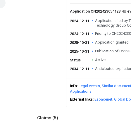
Application CN202423054128.4U e
Application filed by
2024-12-11
Technology Group Co
Priority to CN202423
2024-12-11
Application granted
2025-10-31
Publication of CN22
2025-10-31
Active
Status
Anticipated expiratio
2034-12-11
Info
Legal events
Similar documen
Applications
External links
Espacenet
Global Do
Claims
(5)