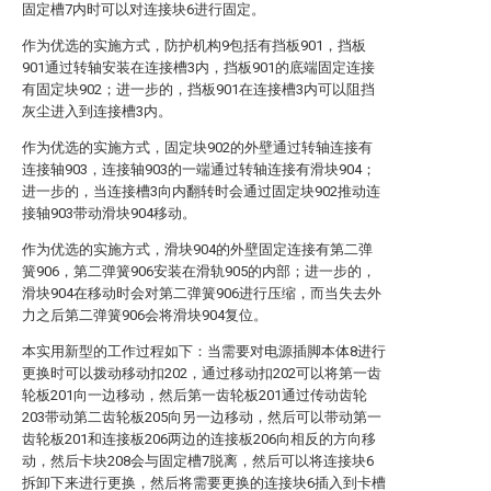
固定槽7内时可以对连接块6进行固定。
作为优选的实施方式，防护机构9包括有挡板901，挡板
901通过转轴安装在连接槽3内，挡板901的底端固定连接
有固定块902；进一步的，挡板901在连接槽3内可以阻挡
灰尘进入到连接槽3内。
作为优选的实施方式，固定块902的外壁通过转轴连接有
连接轴903，连接轴903的一端通过转轴连接有滑块904；
进一步的，当连接槽3向内翻转时会通过固定块902推动连
接轴903带动滑块904移动。
作为优选的实施方式，滑块904的外壁固定连接有第二弹
簧906，第二弹簧906安装在滑轨905的内部；进一步的，
滑块904在移动时会对第二弹簧906进行压缩，而当失去外
力之后第二弹簧906会将滑块904复位。
本实用新型的工作过程如下：当需要对电源插脚本体8进行
更换时可以拨动移动扣202，通过移动扣202可以将第一齿
轮板201向一边移动，然后第一齿轮板201通过传动齿轮
203带动第二齿轮板205向另一边移动，然后可以带动第一
齿轮板201和连接板206两边的连接板206向相反的方向移
动，然后卡块208会与固定槽7脱离，然后可以将连接块6
拆卸下来进行更换，然后将需要更换的连接块6插入到卡槽