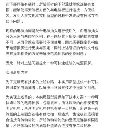
的下部焊接有插针，所述插针的下部通过螺纹连接有套
帽，能够使得安装板方便的与电路板进行连接，方便组
装。发明人在实现本实用新型的过程中发现现有技术存在
如下问题：
现有的电源插脚是配合电源插头进行使用的，而电源插头
分为三角与两脚的区别，在不同场景下所使用的插脚数量
不同，从而导致在需要时不便使用，因此需要固定机构便
于电源插脚进行更换与固定；同时上述引证的专利文件也
没有提出相关的方案来解决电源插脚的更换问题；
因此，针对上述问题提出一种可快速组装的电源插脚。
实用新型内容
为了克服现有技术的上述缺陷，本实用新型提供一种可快
速组装的电源插脚，以解决上述背景技术中提出的问题。
为实现上述目的，本实用新型提供如下技术方案：一种可
快速组装的电源插脚，包括底座，所述底座的内部安装有
固定机构，所述固定机构包括有第一齿轮板，所述第一齿
轮板的上端固定连接有移动扣，所述第一齿轮板的底端啮
合连接有传动齿轮，所述传动齿轮的内壁固定连接有固定
轴，所述传动齿轮的底端外壁啮合连接有第二齿轮板；