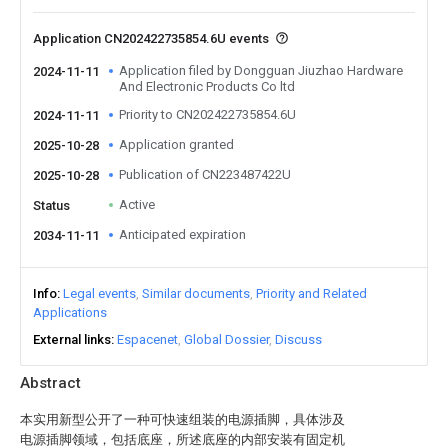
Application CN202422735854.6U events
Application filed by Dongguan Jiuzhao Hardware
2024-11-11
And Electronic Products Co ltd
Priority to CN202422735854.6U
2024-11-11
Application granted
2025-10-28
Publication of CN223487422U
2025-10-28
Active
Status
Anticipated expiration
2034-11-11
Info
Legal events
Similar documents
Priority and Related
Applications
External links
Espacenet
Global Dossier
Discuss
Abstract
本实用新型公开了一种可快速组装的电源插脚，具体涉及
电源插脚领域，包括底座，所述底座的内部安装有固定机