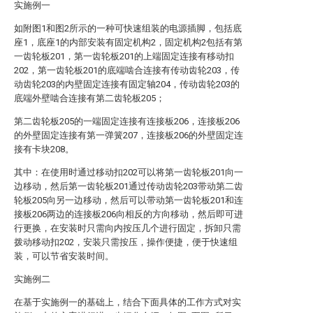
实施例一
如附图1和图2所示的一种可快速组装的电源插脚，包括底
座1，底座1的内部安装有固定机构2，固定机构2包括有第
一齿轮板201，第一齿轮板201的上端固定连接有移动扣
202，第一齿轮板201的底端啮合连接有传动齿轮203，传
动齿轮203的内壁固定连接有固定轴204，传动齿轮203的
底端外壁啮合连接有第二齿轮板205；
第二齿轮板205的一端固定连接有连接板206，连接板206
的外壁固定连接有第一弹簧207，连接板206的外壁固定连
接有卡块208。
其中：在使用时通过移动扣202可以将第一齿轮板201向一
边移动，然后第一齿轮板201通过传动齿轮203带动第二齿
轮板205向另一边移动，然后可以带动第一齿轮板201和连
接板206两边的连接板206向相反的方向移动，然后即可进
行更换，在安装时只需向内按压几个进行固定，拆卸只需
拨动移动扣202，安装只需按压，操作便捷，便于快速组
装，可以节省安装时间。
实施例二
在基于实施例一的基础上，结合下面具体的工作方式对实