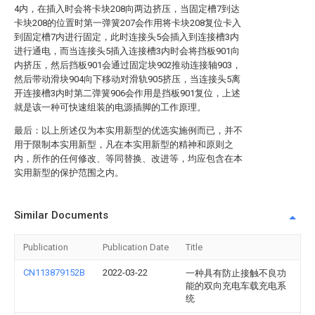
4内，在插入时会将卡块208向两边挤压，当固定槽7到达
卡块208的位置时第一弹簧207会作用将卡块208复位卡入
到固定槽7内进行固定，此时连接头5会插入到连接槽3内
进行通电，而当连接头5插入连接槽3内时会将挡板901向
内挤压，然后挡板901会通过固定块902推动连接轴903，
然后带动滑块904向下移动对滑轨905挤压，当连接头5离
开连接槽3内时第二弹簧906会作用是挡板901复位，上述
就是该一种可快速组装的电源插脚的工作原理。
最后：以上所述仅为本实用新型的优选实施例而已，并不
用于限制本实用新型，凡在本实用新型的精神和原则之
内，所作的任何修改、等同替换、改进等，均应包含在本
实用新型的保护范围之内。
Similar Documents
Publication
Publication Date
Title
CN113879152B
2022-03-22
一种具有防止接触不良功
能的双向充电车载充电系
统