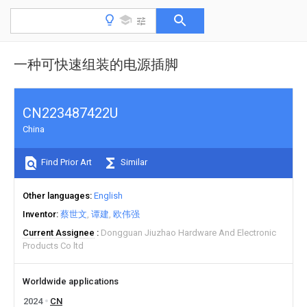
一种可快速组装的电源插脚
CN223487422U
China
Find Prior Art
Similar
Other languages
English
Inventor
蔡世文
谭建
欧伟强
Current Assignee
Dongguan Jiuzhao Hardware And Electronic
Products Co ltd
Worldwide applications
2024
CN