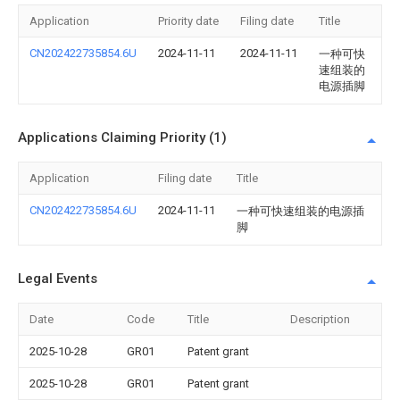
Application
Priority date
Filing date
Title
CN202422735854.6U
2024-11-11
2024-11-11
一种可快
速组装的
电源插脚
Applications Claiming Priority (1)
Application
Filing date
Title
CN202422735854.6U
2024-11-11
一种可快速组装的电源插
脚
Legal Events
Date
Code
Title
Description
2025-10-28
GR01
Patent grant
2025-10-28
GR01
Patent grant