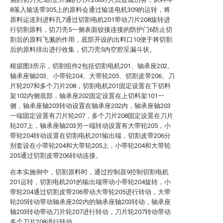
8落入输送带305上的原料会通过输送电机309的运转，将
原料运送到进料孔7通过切割电机201带动刀片208旋转进
行切割原料，切刀壳5一侧表面铰接连接的防护门6防止切
割后的原料飞溅的作用，底部开设的出料口10便于将切割
后的原料排出进行收集，切刀壳5内空腔呈漏斗状。
根据图3所示，切割组件2包括切割电机201、轴承座202、
轴承座轴203、小带轮204、大带轮205、切割皮带206、刀
片轮207和多个刀片208，切割电机201固定设置在下切料
架102内侧底部，轴承座202固定设置在上切料架101一
侧，轴承座轴203转动设置在轴承座202内，轴承座轴203
一端固定设置有刀片轮207，多个刀片208固定设置在刀片
轮207上，轴承座轴203另一端转动设置有大带轮205，小
带轮204转动设置在切割电机201输出端，切割皮带206分
别套设在小带轮204和大带轮205上，小带轮204和大带轮
205通过切割皮带206转动连接。
在本实施例中，切割原料时，通过控制器9控制切割电机
201运转，切割电机201的输出端带动小带轮204旋转，小
带轮204通过切割皮带206带动大带轮205进行转动，大带
轮205转动带动轴承座202内的轴承座轴203转动，轴承座
轴203转动带动刀片轮207进行转动，刀片轮207转动带动
多个刀片208进行转动。