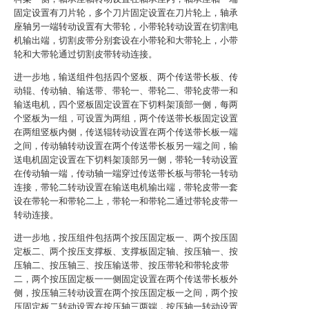
固定设置有刀片轮，多个刀片固定设置在刀片轮上，轴承
座轴另一端转动设置有大带轮，小带轮转动设置在切割电
机输出端，切割皮带分别套设在小带轮和大带轮上，小带
轮和大带轮通过切割皮带转动连接。
进一步地，输送组件包括四个竖板、两个传送带长板、传
动辊、传动轴、输送带、带轮一、带轮二、带轮皮带一和
输送电机，四个竖板固定设置在下切料架顶部一侧，每两
个竖板为一组，可设置为两组，两个传送带长板固定设置
在两组竖板内侧，传送辊转动设置在两个传送带长板一端
之间，传动轴转动设置在两个传送带长板另一端之间，输
送电机固定设置在下切料架顶部另一侧，带轮一转动设置
在传动轴一端，传动轴一端穿过传送带长板与带轮一转动
连接，带轮二转动设置在输送电机输出端，带轮皮带一套
设在带轮一和带轮二上，带轮一和带轮二通过带轮皮带一
转动连接。
进一步地，按压组件包括两个按压固定板一、两个按压固
定板二、两个按压支撑板、支撑板固定轴、按压轴一、按
压轴二、按压轴三、按压输送带、按压带轮和带轮皮带
二，两个按压固定板一一侧固定设置在两个传送带长板外
侧，按压轴三转动设置在两个按压固定板一之间，两个按
压固定板二转动设置在按压轴三两端，按压轴一转动设置