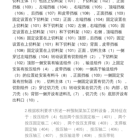
切料主体（1）包括上切料架（101）、下切料架（102）、正面
挡板（103）、左端挡板（104）、右端挡板（105）、顶端挡板
（106）、后挡板（107）和皮带挡板（108），正面挡板（103）
固定设置在下切料架（102）正面，左端挡板（104）固定设置在
上切料架（101）和下切料架（102）左侧，右端挡板（105）固
定设置在上切料架（101）和下切料架（102）右侧，顶端挡板
（106）固定设置在上切料架（101）顶部，后挡板（107）固定
设置在上切料架（101）和下切料架（102）背面，皮带挡板
（108）固定设置在上切料架（101）正面，切料主体（1）一侧
穿过左端挡板（104）转动设置有切割组件（2），下切料架
（102）顶部一侧安装有输送组件（3），输送组件（3）上固定
安装有按压组件（4），皮带挡板（108）一侧高于输送组件
（3）的位置处安装有料斗（8），正面挡板（103）一侧固定安
装有控制器（9），切料主体（1）一侧固定设置有切刀壳（5），
切割组件（2）穿过切刀壳（5）转动安装在切刀壳（5）内部，切
刀壳（5）背部一侧开设有进料孔（7），切刀壳（5）底部开设有
出料口（10）。
2.根据权利要求1所述一种预制菜加工切料设备，其特征在
于：按压组件（4）包括两个按压固定板一（401）、两个
按压固定板二（402）、两个按压支撑板（403）、支撑板
固定轴（404）、按压轴一（405）、按压轴二（406）、
按压轴三（407）、按压输送带（408）、按压带轮