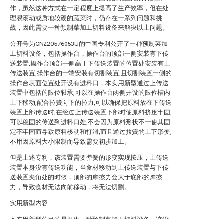
作，虽然这种方式在一定程度上提高了生产效率，但在处
理易滚动或质地较硬的蔬菜时，仍存在一系列问题和挑
战，因此需要一种预制菜加工切料设备来解决以上问题。
公开号为CN220576053U的中国专利公开了一种预制菜加
工切料设备，包括操作台，操作台的顶部一侧安装有下传
送装置,操作台顶部一侧高于下传送装置的位置处安装有上
传送装置,操作台的一端安装有切割装置,且切割装置一侧的
操作台表面位置处开设有进料口，本实用新型通过上传送
装置中包括的限位轴承,可以在操作台两侧开设的限位槽内
上下移动,配合拉簧向下的拉力,可以确保把原料放在下传送
装置上部传送时,在经过上传送装置下部时使原料挤压牢固,
可以稳固的传送到进料口处,不会因为原料形状不一使其固
定不牢固而导致原料移动和打滑,而且通过拉簧的上下形变,
不用因原料大小限制而导致需要初步加工。
但是上述专利，该装置需要弹簧的形变实现按压，上传送
装置本身没有传送功能，当食材移动到上传送装置与下传
送装置夹角处的时候，顶部的摩擦力会大于底部的摩擦
力，导致食材无法向前移动，将无法切割。
实用新型内容