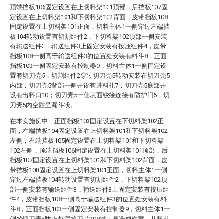
顶端挡板106固定设置在上切料架101顶部，后挡板107固
定设置在上切料架101和下切料架102背面，皮带挡板108
固定设置在上切料架101正面，切料主体1一侧穿过左端挡
板104转动设置有切割组件2，下切料架102顶部一侧安装
有输送组件3，输送组件3上固定安装有按压组件4，皮带
挡板108一侧高于输送组件3的位置处安装有料斗8，正面
挡板103一侧固定安装有控制器9，切料主体1一侧固定设
置有切刀壳5，切割组件2穿过切刀壳5转动安装在切刀壳5
内部，切刀壳5背部一侧开设有进料孔7，切刀壳5底部开
设有出料口10；切刀壳5一侧表面铰接连接有防护门6，切
刀壳5内空腔呈漏斗状。
在本实施例中，正面挡板103固定设置在下切料架102正
面，左端挡板104固定设置在上切料架101和下切料架102
左侧，右端挡板105固定设置在上切料架101和下切料架
102右侧，顶端挡板106固定设置在上切料架101顶部，后
挡板107固定设置在上切料架101和下切料架102背面，皮
带挡板108固定设置在上切料架101正面，切料主体1一侧
穿过左端挡板104转动设置有切割组件2，下切料架102顶
部一侧安装有输送组件3，输送组件3上固定安装有按压组
件4，皮带挡板108一侧高于输送组件3的位置处安装有料
斗8，正面挡板103一侧固定安装有控制器9，切料主体1一
侧的切刀壳5防止外漏的刀片208对人员造成伤害，从料斗