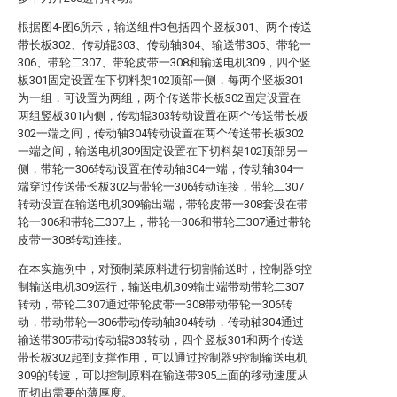
根据图4-图6所示，输送组件3包括四个竖板301、两个传送
带长板302、传动辊303、传动轴304、输送带305、带轮一
306、带轮二307、带轮皮带一308和输送电机309，四个竖
板301固定设置在下切料架102顶部一侧，每两个竖板301
为一组，可设置为两组，两个传送带长板302固定设置在
两组竖板301内侧，传动辊303转动设置在两个传送带长板
302一端之间，传动轴304转动设置在两个传送带长板302
一端之间，输送电机309固定设置在下切料架102顶部另一
侧，带轮一306转动设置在传动轴304一端，传动轴304一
端穿过传送带长板302与带轮一306转动连接，带轮二307
转动设置在输送电机309输出端，带轮皮带一308套设在带
轮一306和带轮二307上，带轮一306和带轮二307通过带轮
皮带一308转动连接。
在本实施例中，对预制菜原料进行切割输送时，控制器9控
制输送电机309运行，输送电机309输出端带动带轮二307
转动，带轮二307通过带轮皮带一308带动带轮一306转
动，带动带轮一306带动传动轴304转动，传动轴304通过
输送带305带动传动辊303转动，四个竖板301和两个传送
带长板302起到支撑作用，可以通过控制器9控制输送电机
309的转速，可以控制原料在输送带305上面的移动速度从
而切出需要的薄厚度。