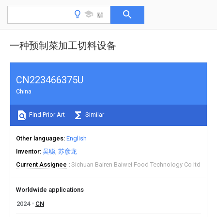
一种预制菜加工切料设备
CN223466375U
China
Find Prior Art
Similar
Other languages
English
Inventor
吴聪
苏彦龙
Current Assignee
Sichuan Bairen Baiwei Food Technology Co ltd
Worldwide applications
2024
CN