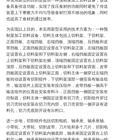
本实用新型的目的是提供一种预制菜加工切料设备，该设
备具备传送功能，实现了按压食材的功能同时避免了传送
装置上下摩擦力不均匀导致食材打滑不移动的现象，同时
也提高了食材的通过效率。
为实现以上目的，本实用新型采用的技术方案为：一种预
制菜加工切料设备，切料主体包括上切料架、下切料架、
正面挡板、左端挡板、右端挡板、顶端挡板、后挡板和皮
带挡板，正面挡板固定设置在下切料架正面，左端挡板固
定设置在上切料架和下切料架左侧，右端挡板固定设置在
上切料架和下切料架右侧，顶端挡板固定设置在上切料架
顶部，后挡板固定设置在上切料架和下切料架背面，皮带
挡板固定设置在上切料架正面，切料主体一侧穿过左端挡
板转动设置有切割组件，下切料架顶部一侧安装有输送组
件，输送组件上固定安装有按压组件，皮带挡板一侧高于
输送组件的位置处安装有料斗，正面挡板一侧固定安装有
控制器，切料主体一侧固定设置有切刀壳，切割组件穿过
切刀壳转动安装在切刀壳内部，切刀壳背部一侧开设有进
料孔，切刀壳底部开设有出料口。
进一步地，切割组件包括切割电机、轴承座、轴承座轴、
小带轮、大带轮、切割皮带、刀片轮和多个刀片，切割电
机固定设置在下切料架内侧底部，轴承座固定设置在上切
料架一侧，轴承座轴转动设置在轴承座内，轴承座轴一端