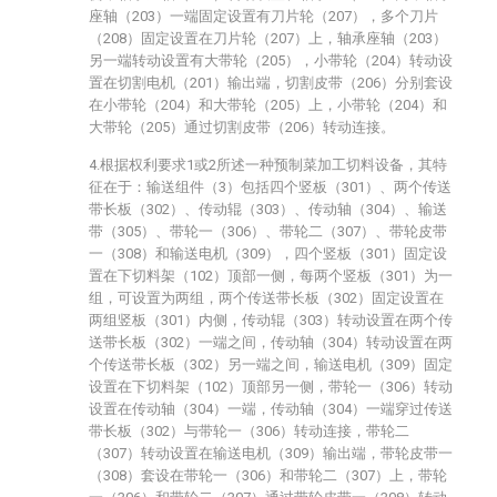
座轴（203）一端固定设置有刀片轮（207），多个刀片
（208）固定设置在刀片轮（207）上，轴承座轴（203）
另一端转动设置有大带轮（205），小带轮（204）转动设
置在切割电机（201）输出端，切割皮带（206）分别套设
在小带轮（204）和大带轮（205）上，小带轮（204）和
大带轮（205）通过切割皮带（206）转动连接。
4.根据权利要求1或2所述一种预制菜加工切料设备，其特
征在于：输送组件（3）包括四个竖板（301）、两个传送
带长板（302）、传动辊（303）、传动轴（304）、输送
带（305）、带轮一（306）、带轮二（307）、带轮皮带
一（308）和输送电机（309），四个竖板（301）固定设
置在下切料架（102）顶部一侧，每两个竖板（301）为一
组，可设置为两组，两个传送带长板（302）固定设置在
两组竖板（301）内侧，传动辊（303）转动设置在两个传
送带长板（302）一端之间，传动轴（304）转动设置在两
个传送带长板（302）另一端之间，输送电机（309）固定
设置在下切料架（102）顶部另一侧，带轮一（306）转动
设置在传动轴（304）一端，传动轴（304）一端穿过传送
带长板（302）与带轮一（306）转动连接，带轮二
（307）转动设置在输送电机（309）输出端，带轮皮带一
（308）套设在带轮一（306）和带轮二（307）上，带轮