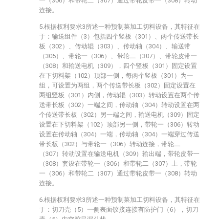
一（306）和带轮二（307）通过带轮皮带一（308）转动
连接。
5.根据权利要求3所述一种预制菜加工切料设备，其特征在
于：输送组件（3）包括四个竖板（301）、两个传送带长
板（302）、传动辊（303）、传动轴（304）、输送带
（305）、带轮一（306）、带轮二（307）、带轮皮带一
（308）和输送电机（309），四个竖板（301）固定设置
在下切料架（102）顶部一侧，每两个竖板（301）为一
组，可设置为两组，两个传送带长板（302）固定设置在
两组竖板（301）内侧，传动辊（303）转动设置在两个传
送带长板（302）一端之间，传动轴（304）转动设置在两
个传送带长板（302）另一端之间，输送电机（309）固定
设置在下切料架（102）顶部另一侧，带轮一（306）转动
设置在传动轴（304）一端，传动轴（304）一端穿过传送
带长板（302）与带轮一（306）转动连接，带轮二
（307）转动设置在输送电机（309）输出端，带轮皮带一
（308）套设在带轮一（306）和带轮二（307）上，带轮
一（306）和带轮二（307）通过带轮皮带一（308）转动
连接。
6.根据权利要求3所述一种预制菜加工切料设备，其特征在
于：切刀壳（5）一侧表面铰接连接有防护门（6），切刀