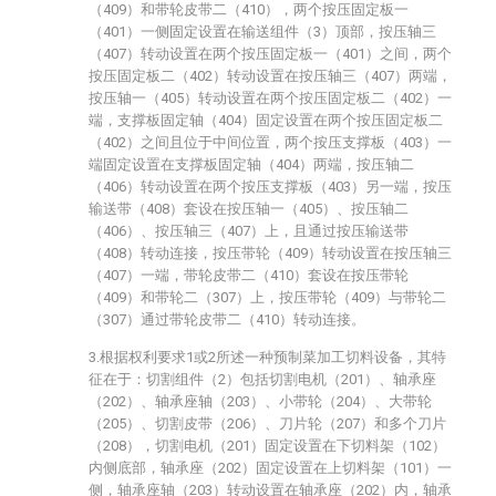
（409）和带轮皮带二（410），两个按压固定板一
（401）一侧固定设置在输送组件（3）顶部，按压轴三
（407）转动设置在两个按压固定板一（401）之间，两个
按压固定板二（402）转动设置在按压轴三（407）两端，
按压轴一（405）转动设置在两个按压固定板二（402）一
端，支撑板固定轴（404）固定设置在两个按压固定板二
（402）之间且位于中间位置，两个按压支撑板（403）一
端固定设置在支撑板固定轴（404）两端，按压轴二
（406）转动设置在两个按压支撑板（403）另一端，按压
输送带（408）套设在按压轴一（405）、按压轴二
（406）、按压轴三（407）上，且通过按压输送带
（408）转动连接，按压带轮（409）转动设置在按压轴三
（407）一端，带轮皮带二（410）套设在按压带轮
（409）和带轮二（307）上，按压带轮（409）与带轮二
（307）通过带轮皮带二（410）转动连接。
3.根据权利要求1或2所述一种预制菜加工切料设备，其特
征在于：切割组件（2）包括切割电机（201）、轴承座
（202）、轴承座轴（203）、小带轮（204）、大带轮
（205）、切割皮带（206）、刀片轮（207）和多个刀片
（208），切割电机（201）固定设置在下切料架（102）
内侧底部，轴承座（202）固定设置在上切料架（101）一
侧，轴承座轴（203）转动设置在轴承座（202）内，轴承