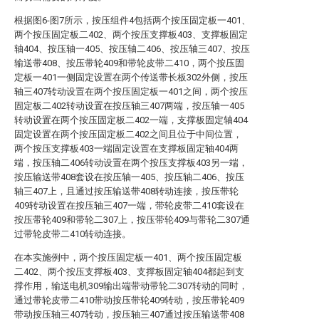
根据图6-图7所示，按压组件4包括两个按压固定板一401、
两个按压固定板二402、两个按压支撑板403、支撑板固定
轴404、按压轴一405、按压轴二406、按压轴三407、按压
输送带408、按压带轮409和带轮皮带二410，两个按压固
定板一401一侧固定设置在两个传送带长板302外侧，按压
轴三407转动设置在两个按压固定板一401之间，两个按压
固定板二402转动设置在按压轴三407两端，按压轴一405
转动设置在两个按压固定板二402一端，支撑板固定轴404
固定设置在两个按压固定板二402之间且位于中间位置，
两个按压支撑板403一端固定设置在支撑板固定轴404两
端，按压轴二406转动设置在两个按压支撑板403另一端，
按压输送带408套设在按压轴一405、按压轴二406、按压
轴三407上，且通过按压输送带408转动连接，按压带轮
409转动设置在按压轴三407一端，带轮皮带二410套设在
按压带轮409和带轮二307上，按压带轮409与带轮二307通
过带轮皮带二410转动连接。
在本实施例中，两个按压固定板一401、两个按压固定板
二402、两个按压支撑板403、支撑板固定轴404都起到支
撑作用，输送电机309输出端带动带轮二307转动的同时，
通过带轮皮带二410带动按压带轮409转动，按压带轮409
带动按压轴三407转动，按压轴三407通过按压输送带408