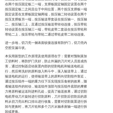
在两个按压固定板二一端，支撑板固定轴固定设置在两个
按压固定板二之间且位于中间位置，两个按压支撑板一端
固定设置在支撑板固定轴两端，按压轴二转动设置在两个
按压支撑板另一端，按压输送带套设在按压轴一、按压轴
二、按压轴三上，且通过按压输送带转动连接，按压带轮
转动设置在按压轴三一端，带轮皮带二套设在按压带轮和
带轮二上，按压带轮与带轮二通过带轮皮带二转动连接。
进一步地，切刀壳一侧表面铰接连接有防护门，切刀壳内
空腔呈漏斗状。
本实用新型的工作原理及使用原理在于：需要对预制菜加
工切料时，将防护门关好，防止外漏的刀片对人员造成伤
害，通过控制器启动装置内部的切割电机和输送电机运
行，然后将洗好的原料放入料斗中，落入输送带上，通过
输送电机的运行，使得输送带上的原料向切割组件靠近，
通过按压组件一端的重力往下压实现按压食材的效果，随
着输送组件的转动，输送组件顶部与按压组件底部的摩擦
力将原料被运送到进料孔处，提高了输送效果，通过切割
电机带动刀片旋转进行切割原料，刀片切割后切割后的原
料从切刀壳出料口排出进行收集，需要对切割装置进行拆
卸与更换时，将刀片轮和多个刀片从轴承座轴一端进行拆
卸或更换。