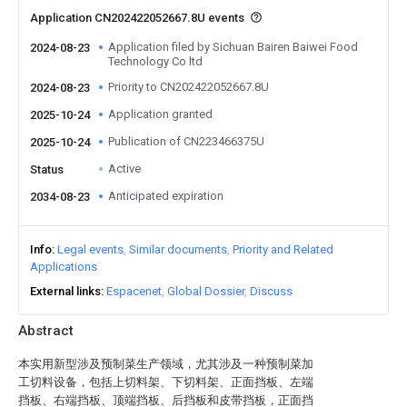
Application CN202422052667.8U events
Application filed by Sichuan Bairen Baiwei Food
2024-08-23
Technology Co ltd
Priority to CN202422052667.8U
2024-08-23
Application granted
2025-10-24
Publication of CN223466375U
2025-10-24
Active
Status
Anticipated expiration
2034-08-23
Info
Legal events
Similar documents
Priority and Related
Applications
External links
Espacenet
Global Dossier
Discuss
Abstract
本实用新型涉及预制菜生产领域，尤其涉及一种预制菜加
工切料设备，包括上切料架、下切料架、正面挡板、左端
挡板、右端挡板、顶端挡板、后挡板和皮带挡板，正面挡