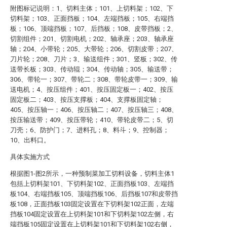
附图标记说明：1、切料主体；101、上切料架；102、下
切料架；103、正面挡板；104、左端挡板；105、右端挡
板；106、顶端挡板；107、后挡板；108、皮带挡板；2、
切割组件；201、切割电机；202、轴承座；203、轴承座
轴；204、小带轮；205、大带轮；206、切割皮带；207、
刀片轮；208、刀片；3、输送组件；301、竖板；302、传
送带长板；303、传动辊；304、传动轴；305、输送带；
306、带轮一；307、带轮二；308、带轮皮带一；309、输
送电机；4、按压组件；401、按压固定板一；402、按压
固定板二；403、按压支撑板；404、支撑板固定轴；
405、按压轴一；406、按压轴二；407、按压轴三；408、
按压输送带；409、按压带轮；410、带轮皮带二；5、切
刀壳；6、防护门；7、进料孔；8、料斗；9、控制器；
10、出料口。
具体实施方式
根据图1-图2所示，一种预制菜加工切料设备，切料主体1
包括上切料架101、下切料架102、正面挡板103、左端挡
板104、右端挡板105、顶端挡板106、后挡板107和皮带挡
板108，正面挡板103固定设置在下切料架102正面，左端
挡板104固定设置在上切料架101和下切料架102左侧，右
端挡板105固定设置在上切料架101和下切料架102右侧，