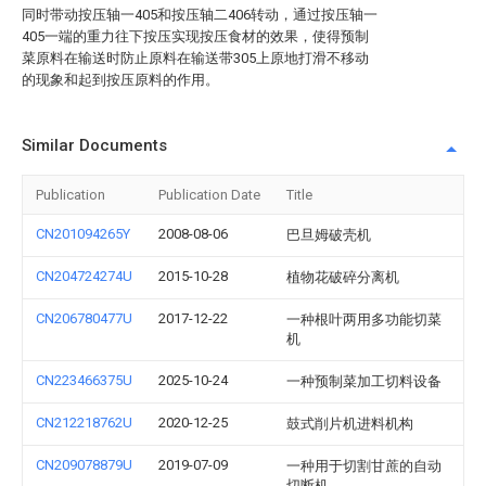
同时带动按压轴一405和按压轴二406转动，通过按压轴一
405一端的重力往下按压实现按压食材的效果，使得预制
菜原料在输送时防止原料在输送带305上原地打滑不移动
的现象和起到按压原料的作用。
Similar Documents
Publication
Publication Date
Title
CN201094265Y
2008-08-06
巴旦姆破壳机
CN204724274U
2015-10-28
植物花破碎分离机
CN206780477U
2017-12-22
一种根叶两用多功能切菜
机
CN223466375U
2025-10-24
一种预制菜加工切料设备
CN212218762U
2020-12-25
鼓式削片机进料机构
CN209078879U
2019-07-09
一种用于切割甘蔗的自动
切断机