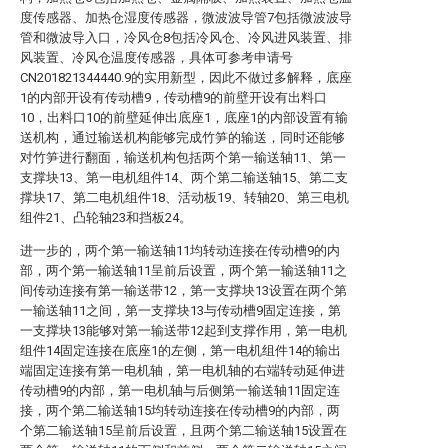
度传感器、加热仓湿度传感器，微波波导管7包括微波波导
管和微波导入口，冷风仓8包括冷风仓、冷风进风装置、排
风装置、冷风仓温度传感器，具体可参考申请号
CN201821344440.9的实用新型，因此不做过多解释，底座
1的内部开设有传动槽9，传动槽9的前壁开设有出料口
10，出料口10的前壁延伸出底座1，底座1的内部设置有输
送机构，通过输送机构能够完成竹笋的输送，同时还能够
对竹笋进行翻面，输送机构包括两个第一输送轴11、第一
支撑块13、第一电机组件14、两个第二输送轴15、第二支
撑块17、第二电机组件18、活动板19、转轴20、第三电机
组件21、凸轮轴23和挡板24。
进一步的，两个第一输送轴11均转动连接在传动槽9的内
部，两个第一输送轴11呈前后设置，两个第一输送轴11之
间传动连接有第一输送带12，第一支撑块13设置在两个第
一输送轴11之间，第一支撑块13与传动槽9固定连接，第
一支撑块13能够对第一输送带12起到支撑作用，第一电机
组件14固定连接在底座1的左侧，第一电机组件14的输出
端固定连接有第一电机轴，第一电机轴的右端转动延伸进
传动槽9的内部，第一电机轴与后侧第一输送轴11固定连
接，两个第二输送轴15均转动连接在传动槽9的内部，两
个第二输送轴15呈前后设置，且两个第二输送轴15设置在