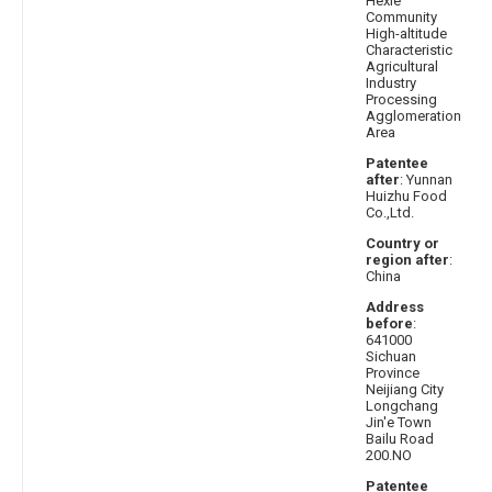
Hexie
Community
High-altitude
Characteristic
Agricultural
Industry
Processing
Agglomeration
Area
Patentee
after
: Yunnan
Huizhu Food
Co.,Ltd.
Country or
region after
:
China
Address
before
:
641000
Sichuan
Province
Neijiang City
Longchang
Jin'e Town
Bailu Road
200.NO
Patentee