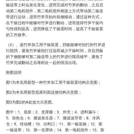
输送带上时会发生变化，进而完成对竹笋的翻动，之后启
动第二电机组件，第二电机组件根据上方式带动第二输送
带进行运动，进而竹笋开始向前侧移动，通过这种方式，
在干燥过程中能够对竹笋进行翻动，进而使得竹笋干燥均
匀性得到提高，进而降低了干燥需时间，提高了干燥装置
的工作效率。
（2）、该竹笋加工用干燥装置，挡板能够对拍打的竹笋进
行阻挡，避免竹笋被拍打过远而减少干燥时间，并且挡板
的下侧能够对第二输送带上的竹笋进行限高铺平，避免了
竹笋完成翻动之后堆积在一起的情况出现。
附图说明
图1为本实用新型一种竹笋加工用干燥装置结构示意图；
图2为本实用新型底座剖面连接结构示意图；
图3为图2的A处放大示意图。
图中：1、底座；2、支撑腿；3、外壳；4、进料漏斗；
5、加热仓；6、微波发生器；7、微波波导管；8、冷风
仓；9、传动槽；10、出料口；11、第一输送轴；12、第
一输送带；13、第一支撑块；14、第一电机组件；15、第