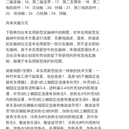
二输送轴；16、第二输送带；17、第二支撑块；18、第二
电机组件；19、活动板；20、转轴；21、第三电机组件；
22、传动轴；23、凸轮轴；24、挡板。
具体实施方式
下面将结合本实用新型实施例中的附图，对本实用新型实
施例中的技术方案进行清楚、完整地描述，显然，所描述
的实施例仅仅是本实用新型一部分实施例，而不是全部的
实施例。基于本实用新型中的实施例，本领域普通技术人
员在没有做出创造性劳动前提下所获得的所有其他实施
例，都属于本实用新型保护的范围。
请参阅图1至图3，本实用新型提供一种新的技术方案：一
种竹笋加工用干燥装置，包括底座1，底座1的下侧固定连
接有支撑腿2，底座1的上侧固定连接有外壳3，外壳3的上
侧固定连接有进料漏斗4，进料漏斗4与外壳3的内部相连
通，外壳3的上侧固定连接有加热仓5，加热仓5与外壳3的
内部相连通，外壳3的上侧固定连接有微波发生器6，微波
发生器6的后侧输出端固定连接有微波波导管7，微波波导
管7的后侧延伸进加热仓5的内部，加热仓5的上侧固定连
接有冷风仓8，冷风仓8与加热仓5的内部相连通，其中加
热仓5、微波发生器6、微波波导管7、冷风仓8均为现有结
构，加热仓5包括加热仓、金属隔板、加热装置、加热仓温