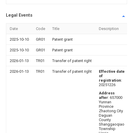
Legal Events
Date
Code
Title
Description
2025-10-10
GR01
Patent grant
2025-10-10
GR01
Patent grant
2026-01-13
TR01
Transfer of patent right
2026-01-13
TR01
Transfer of patent right
Effective date
of
registration
:
20251226
Address
after
: 657000
Yunnan
Province
Zhaotong City
Daguan
County
Shanggaoqiao
Township