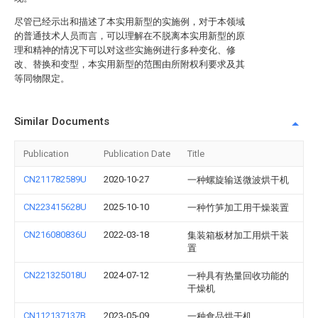
尽管已经示出和描述了本实用新型的实施例，对于本领域
的普通技术人员而言，可以理解在不脱离本实用新型的原
理和精神的情况下可以对这些实施例进行多种变化、修
改、替换和变型，本实用新型的范围由所附权利要求及其
等同物限定。
Similar Documents
Publication
Publication Date
Title
CN211782589U
2020-10-27
一种螺旋输送微波烘干机
CN223415628U
2025-10-10
一种竹笋加工用干燥装置
CN216080836U
2022-03-18
集装箱板材加工用烘干装
置
CN221325018U
2024-07-12
一种具有热量回收功能的
干燥机
CN112137137B
2023-05-09
一种食品烘干机