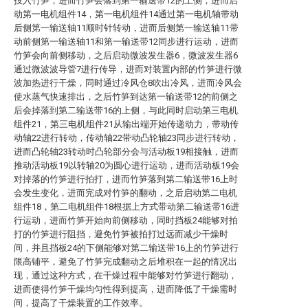
投入竹笋，进而竹笋会落到第一输送带12的上侧，进而启
动第一电机组件14，第一电机组件14通过第一电机轴带动
后侧第一输送轴11顺时针转动，进而后侧第一输送轴11带
动前侧第一输送轴11和第一输送带12同步进行运动，进而
竹笋会向前侧移动，之后启动微波发生器6，微波发生器6
通过微波波导管7进行传导，进而对装置内部的竹笋进行微
波加热进行干燥，同时通过冷风仓8吹出冷风，进而冷风会
使水蒸气快速排出，之后竹笋到达第一输送带12的前侧之
后会掉落到第二输送带16的上侧，与此同时启动第三电机
组件21，第三电机组件21从输出端开始传递动力，带动传
动轴22进行转动，传动轴22带动凸轮轴23同步进行转动，
进而凸轮轴23转动时凸轮部分会与活动板19相接触，进而
推动活动板19以转轴20为圆心进行运动，进而活动板19会
对掉落的竹笋进行拍打，进而竹笋落到第二输送带16上时
会发生变化，进而完成对竹笋的翻动，之后启动第二电机
组件18，第二电机组件18根据上方式带动第二输送带16进
行运动，进而竹笋开始向前侧移动，同时挡板24能够对拍
打的竹笋进行阻挡，避免竹笋被拍打过远而减少干燥时
间，并且挡板24的下侧能够对第二输送带16上的竹笋进行
限高铺平，避免了竹笋完成翻动之后堆积在一起的情况出
现，通过这种方式，在干燥过程中能够对竹笋进行翻动，
进而使得竹笋干燥均匀性得到提高，进而降低了干燥需时
间，提高了干燥装置的工作效率。