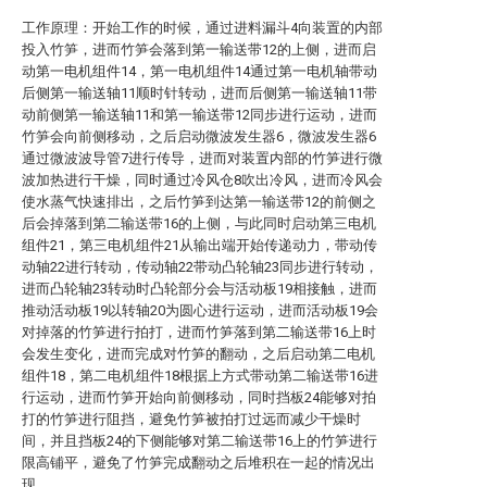
工作原理：开始工作的时候，通过进料漏斗4向装置的内部
投入竹笋，进而竹笋会落到第一输送带12的上侧，进而启
动第一电机组件14，第一电机组件14通过第一电机轴带动
后侧第一输送轴11顺时针转动，进而后侧第一输送轴11带
动前侧第一输送轴11和第一输送带12同步进行运动，进而
竹笋会向前侧移动，之后启动微波发生器6，微波发生器6
通过微波波导管7进行传导，进而对装置内部的竹笋进行微
波加热进行干燥，同时通过冷风仓8吹出冷风，进而冷风会
使水蒸气快速排出，之后竹笋到达第一输送带12的前侧之
后会掉落到第二输送带16的上侧，与此同时启动第三电机
组件21，第三电机组件21从输出端开始传递动力，带动传
动轴22进行转动，传动轴22带动凸轮轴23同步进行转动，
进而凸轮轴23转动时凸轮部分会与活动板19相接触，进而
推动活动板19以转轴20为圆心进行运动，进而活动板19会
对掉落的竹笋进行拍打，进而竹笋落到第二输送带16上时
会发生变化，进而完成对竹笋的翻动，之后启动第二电机
组件18，第二电机组件18根据上方式带动第二输送带16进
行运动，进而竹笋开始向前侧移动，同时挡板24能够对拍
打的竹笋进行阻挡，避免竹笋被拍打过远而减少干燥时
间，并且挡板24的下侧能够对第二输送带16上的竹笋进行
限高铺平，避免了竹笋完成翻动之后堆积在一起的情况出
现。