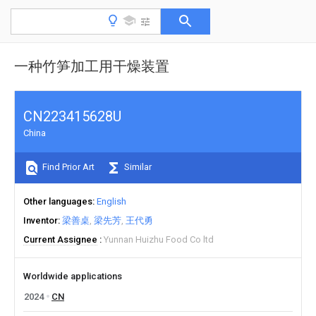
一种竹笋加工用干燥装置
CN223415628U
China
Find Prior Art
Similar
Other languages
English
Inventor
梁善桌
梁先芳
王代勇
Current Assignee
Yunnan Huizhu Food Co ltd
Worldwide applications
2024
CN