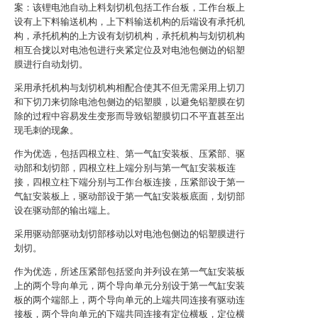
案：该锂电池自动上料划切机包括工作台板，工作台板上
设有上下料输送机构，上下料输送机构的后端设有承托机
构，承托机构的上方设有划切机构，承托机构与划切机构
相互合拢以对电池包进行夹紧定位及对电池包侧边的铝塑
膜进行自动划切。
采用承托机构与划切机构相配合使其不但无需采用上切刀
和下切刀来切除电池包侧边的铝塑膜，以避免铝塑膜在切
除的过程中容易发生变形而导致铝塑膜切口不平直甚至出
现毛刺的现象。
作为优选，包括四根立柱、第一气缸安装板、压紧部、驱
动部和划切部，四根立柱上端分别与第一气缸安装板连
接，四根立柱下端分别与工作台板连接，压紧部设于第一
气缸安装板上，驱动部设于第一气缸安装板底面，划切部
设在驱动部的输出端上。
采用驱动部驱动划切部移动以对电池包侧边的铝塑膜进行
划切。
作为优选，所述压紧部包括竖向并列设在第一气缸安装板
上的两个导向单元，两个导向单元分别设于第一气缸安装
板的两个端部上，两个导向单元的上端共同连接有驱动连
接板，两个导向单元的下端共同连接有定位横板，定位横