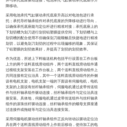
并与承托底座驱动连接，电池承托气缸驱动承托底座作升
降移动。
采用电池承托气缸驱动承托底座升高以对电池包进行承
托；承托导杆轴承组件对承托底座的升降移动进行导向，
以确保承托底座能与定位杆进行精准对接；承托底座上的
下划切槽为划刀进行划切铝塑膜提供空间，下划切槽与上
划切槽的配合使用不但确保划刀能顺畅且快捷地进行精准
划切，以避免划刀划切的过程中出现偏移的现象，其保证
了铝塑膜的划切效果好，并提高了划切的划切效率。
作为优选，所述上下料输送机构包括平行设置在工作台板
上方的两个送料直线滑动组件，两个送料直线滑动组件通
过模组支架安装在工作台板上，两个送料直线滑动组件上
共同连接有定位治具，其中一个送料直线滑动组件的外侧
设有电机支架，电机支架一端的下面设有伺服电机，电机
支架的上面设有丝杆轴承组件，伺服电机通过皮带传送组
件与丝杆轴承组件驱动连接，丝杆轴承组件与定位治具连
接安装。具体地，伺服电机通过皮带传送组件与丝杆轴承
组件的滚珠丝杆驱动连接，丝杆轴承组件的螺母支撑座通
过连接件或拖链等与定位治具连接安装。
采用伺服电机驱动丝杆轴承组件正反向转动以驱动定位治
具在两个送料直线滑动组件上作前后移动，使待加工的电