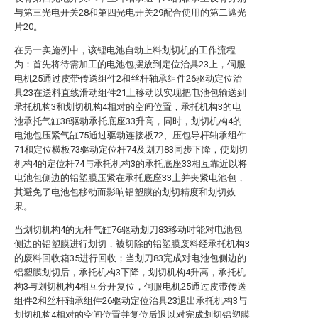
与第三光电开关28和第四光电开关29配合使用的第二遮光
片20。
在另一实施例中，该锂电池自动上料划切机的工作流程
为：首先将待需加工的电池包摆放到定位治具23上，伺服
电机25通过皮带传送组件2和丝杆轴承组件26驱动定位治
具23在送料直线滑动组件21上移动以实现把电池包输送到
承托机构3和划切机构4相对的空间位置，承托机构3的电
池承托气缸38驱动承托底座33升高，同时，划切机构4的
电池包压紧气缸75通过驱动连接板72、压包导杆轴承组件
71和定位横板73驱动定位杆74及划刀83同步下降，使划切
机构4的定位杆74与承托机构3的承托底座33相互靠近以将
电池包侧边的铝塑膜压紧在承托底座33上并夹紧电池包，
其避免了电池包移动而影响铝塑膜的划切精度和划切效
果。
当划切机构4的无杆气缸76驱动划刀83移动时能对电池包
侧边的铝塑膜进行划切，被切除的铝塑膜废料经承托机构3
的废料回收箱35进行回收；当划刀83完成对电池包侧边的
铝塑膜划切后，承托机构3下降，划切机构4升高，承托机
构3与划切机构4相互分开复位，伺服电机25通过皮带传送
组件2和丝杆轴承组件26驱动定位治具23退出承托机构3与
划切机构4相对的空间位置并复位后退以对完成划切铝塑膜