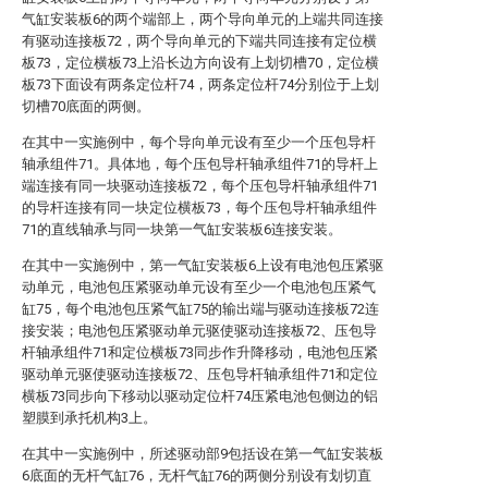
气缸安装板6的两个端部上，两个导向单元的上端共同连接
有驱动连接板72，两个导向单元的下端共同连接有定位横
板73，定位横板73上沿长边方向设有上划切槽70，定位横
板73下面设有两条定位杆74，两条定位杆74分别位于上划
切槽70底面的两侧。
在其中一实施例中，每个导向单元设有至少一个压包导杆
轴承组件71。具体地，每个压包导杆轴承组件71的导杆上
端连接有同一块驱动连接板72，每个压包导杆轴承组件71
的导杆连接有同一块定位横板73，每个压包导杆轴承组件
71的直线轴承与同一块第一气缸安装板6连接安装。
在其中一实施例中，第一气缸安装板6上设有电池包压紧驱
动单元，电池包压紧驱动单元设有至少一个电池包压紧气
缸75，每个电池包压紧气缸75的输出端与驱动连接板72连
接安装；电池包压紧驱动单元驱使驱动连接板72、压包导
杆轴承组件71和定位横板73同步作升降移动，电池包压紧
驱动单元驱使驱动连接板72、压包导杆轴承组件71和定位
横板73同步向下移动以驱动定位杆74压紧电池包侧边的铝
塑膜到承托机构3上。
在其中一实施例中，所述驱动部9包括设在第一气缸安装板
6底面的无杆气缸76，无杆气缸76的两侧分别设有划切直