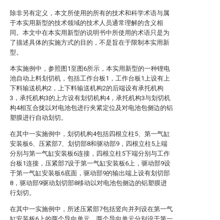
除非另有定义，本文所使用的所有的技术和科学术语与属
于本实用新型的技术领域的技术人员通常理解的含义相
同。本文中在本实用新型的说明书中所使用的术语只是为
了描述具体的实施方式的目的，不是旨在于限制本实用新
型。
本实施例中，参照图1至图6所示，本实用新型的一种锂电
池自动上料划切机，包括工作台板1，工作台板1上设有上
下料输送机构2，上下料输送机构2的后端设有承托机构
3，承托机构3的上方设有划切机构4，承托机构3与划切机
构4相互合拢以对电池包进行夹紧定位及对电池包侧边的铝
塑膜进行自动划切。
在其中一实施例中，划切机构4包括四根立柱5、第一气缸
安装板6、压紧部7、划切部8和驱动部9，四根立柱5上端
分别与第一气缸安装板6连接，四根立柱5下端分别与工作
台板1连接，压紧部7设于第一气缸安装板6上，驱动部9设
于第一气缸安装板6底面，驱动部9的输出端上设有划切部
8，驱动部9驱动划切部8移动以对电池包侧边的铝塑膜进
行划切。
在其中一实施例中，所述压紧部7包括竖向并列设在第一气
缸安装板6上的两个导向单元，两个导向单元分别设于第一