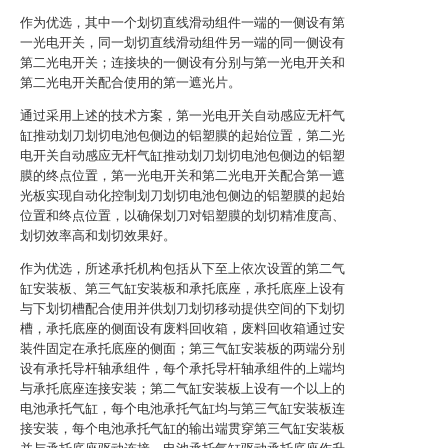
作为优选，其中一个划切直线滑动组件一端的一侧设有第
一光电开关，同一划切直线滑动组件另一端的同一侧设有
第二光电开关；连接块的一侧设有分别与第一光电开关和
第二光电开关配合使用的第一遮光片。
通过采用上述的技术方案，第一光电开关自动感应无杆气
缸推动划刀划切电池包侧边的铝塑膜的起始位置，第二光
电开关自动感应无杆气缸推动划刀划切电池包侧边的铝塑
膜的终点位置，第一光电开关和第二光电开关配合第一遮
光板实现自动化控制划刀划切电池包侧边的铝塑膜的起始
位置和终点位置，以确保划刀对铝塑膜的划切精准度高、
划切效率高和划切效果好。
作为优选，所述承托机构包括从下至上依次设置的第二气
缸安装板、第三气缸安装板和承托底座，承托底座上设有
与下划切槽配合使用并供划刀划切移动提供空间的下划切
槽，承托底座的侧面设有废料回收箱，废料回收箱通过安
装件固定在承托底座的侧面；第三气缸安装板的两端分别
设有承托导杆轴承组件，每个承托导杆轴承组件的上端均
与承托底座连接安装；第二气缸安装板上设有一个以上的
电池承托气缸，每个电池承托气缸均与第三气缸安装板连
接安装，每个电池承托气缸的输出端贯穿第三气缸安装板