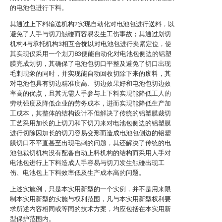
的电池包进行下料。
其通过上下料输送机构2实现自动化对电池包进行送料，以
避免了人手与切刀触碰而容易发生工伤事故；其通过划切
机构4与承托机构3相互合拢以对电池包进行夹紧定位，使
其实现仅采用一个划刀83便能自动化对电池包侧边的铝塑
膜完成划切，其确保了电池包切口平整及避免了切口出现
毛刺现象的同时，并实现能自动回收切除下来的废料，其
对电池包具有切边精准度高、切边效果好和电池包切边效
率高的优点，且其无需人手参与上下料实现能降低工人的
劳动强度及降低企业的劳务成本，进而实现能降低生产加
工成本，其整体的结构设计不但解决了传统的铝塑膜裁切
工艺采用加长的上切刀和下切刀来对电池包侧边的铝塑膜
进行切除因加长的切刀容易变形而造成电池包侧边的铝塑
膜切口不平直甚至出现毛刺的问题，其还解决了传统的电
池包裁切机构没有配备自动上料机构的结构而采用人手对
电池包进行上下料造成人手容易与切刀发生触碰出现工
伤、电池包上下料效率低及生产成本高的问题。
上述实施例，只是本实用新型的一个实例，并不是用来限
制本实用新型的实施与权利范围，凡与本实用新型权利要
求所述内容相同或等同的技术方案，均应包括在本实用新
型保护范围内。