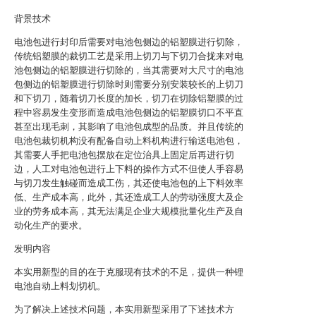
背景技术
电池包进行封印后需要对电池包侧边的铝塑膜进行切除，
传统铝塑膜的裁切工艺是采用上切刀与下切刀合拢来对电
池包侧边的铝塑膜进行切除的，当其需要对大尺寸的电池
包侧边的铝塑膜进行切除时则需要分别安装较长的上切刀
和下切刀，随着切刀长度的加长，切刀在切除铝塑膜的过
程中容易发生变形而造成电池包侧边的铝塑膜切口不平直
甚至出现毛刺，其影响了电池包成型的品质。并且传统的
电池包裁切机构没有配备自动上料机构进行输送电池包，
其需要人手把电池包摆放在定位治具上固定后再进行切
边，人工对电池包进行上下料的操作方式不但使人手容易
与切刀发生触碰而造成工伤，其还使电池包的上下料效率
低、生产成本高，此外，其还造成工人的劳动强度大及企
业的劳务成本高，其无法满足企业大规模批量化生产及自
动化生产的要求。
发明内容
本实用新型的目的在于克服现有技术的不足，提供一种锂
电池自动上料划切机。
为了解决上述技术问题，本实用新型采用了下述技术方