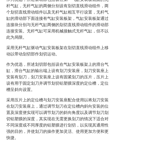
杆气缸，无杆气缸的两侧分别设有划切直线滑动组件，两
个划切直线滑动组件以及无杆气缸相互平行设置，无杆气
缸的滑动部下面连接有气缸安装板架，气缸安装板架通过
连接块分别与无杆气缸两侧的划切直线滑动组件的滑动部
连接安装。无杆气缸可采用机械接触式无杆气缸，但不以
此为局限。
采用无杆气缸驱动气缸安装板架在划切直线滑动组件上移
动以带动划切部作划切运动。
作为优选，所述划切部包括设在气缸安装板架上的滑台气
缸，滑台气缸的输出端上设有划刀安装座，划刀安装座上
安装有划刀，划刀安装座上设有固紧划刀的压片，压片上
设有用于固定划刀并调节划切铝塑膜深度的定位槽，定位
槽呈斜向设置。
采用压片上的定位槽与划刀安装座配合使用以将划刀安装
在划刀安装座上，通过调节划刀在定位槽内斜向安装的位
置及深度便实现可以调节划刀的斜向角度以及调节划刀划
切铝塑膜的深度，其实现在无需更换划刀的情况下适合对
不同深度或不同厚度的铝塑膜进行划切，以实现其通用性
强的目的，并使划刀的操作更加灵活、使用更加方便和更
快捷。