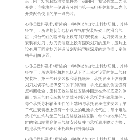
关，同一划切直线滑动组件另一端的同一侧设有第二光电
开关；连接块的一侧设有分别与第一光电开关和第二光电
开关配合使用的第一遮光片。
4.根据权利要求3所述的一种锂电池自动上料划切机，其特
征在于：所述划切部包括设在气缸安装板架上的滑台气
缸，滑台气缸的输出端上设有划刀安装座，划刀安装座上
安装有划刀，划刀安装座上设有固紧划刀的压片，压片上
设有用于固定划刀并调节划切铝塑膜深度的定位槽，定位
槽呈斜向设置。
5.根据权利要求4所述的一种锂电池自动上料划切机，其特
征在于：所述承托机构包括从下至上依次设置的第二气缸
安装板、第三气缸安装板和承托底座，承托底座上设有供
划刀划切移动提供空间的下划切槽，承托底座的侧面设有
废料回收箱，废料回收箱通过安装件固定在承托底座的侧
面；第三气缸安装板的两端分别设有承托导杆轴承组件，
每个承托导杆轴承组件的上端均与承托底座连接安装；第
二气缸安装板上设有一个以上的电池承托气缸，每个电池
承托气缸均与第三气缸安装板连接安装，每个电池承托气
缸的输出端贯穿第三气缸安装板并与承托底座驱动连接，
电池承托气缸驱动承托底座作升降移动。
6.根据权利要求1所述的一种锂电池自动上料划切机，其特