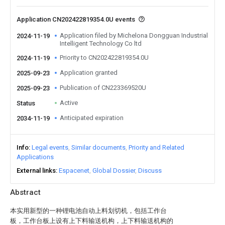
Application CN202422819354.0U events
Application filed by Michelona Dongguan Industrial
2024-11-19
Intelligent Technology Co ltd
Priority to CN202422819354.0U
2024-11-19
Application granted
2025-09-23
Publication of CN223369520U
2025-09-23
Active
Status
Anticipated expiration
2034-11-19
Info
Legal events
Similar documents
Priority and Related
Applications
External links
Espacenet
Global Dossier
Discuss
Abstract
本实用新型的一种锂电池自动上料划切机，包括工作台
板，工作台板上设有上下料输送机构，上下料输送机构的