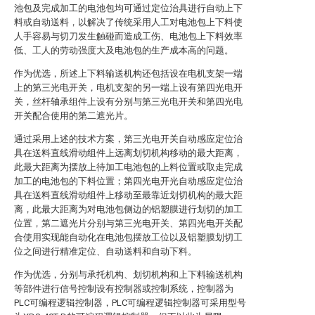
池包及完成加工的电池包均可通过定位治具进行自动上下
料或自动送料，以解决了传统采用人工对电池包上下料使
人手容易与切刀发生触碰而造成工伤、电池包上下料效率
低、工人的劳动强度大及电池包的生产成本高的问题。
作为优选，所述上下料输送机构还包括设在电机支架一端
上的第三光电开关，电机支架的另一端上设有第四光电开
关，丝杆轴承组件上设有分别与第三光电开关和第四光电
开关配合使用的第二遮光片。
通过采用上述的技术方案，第三光电开关自动感应定位治
具在送料直线滑动组件上远离划切机构移动的最大距离，
此最大距离为摆放上待加工电池包的上料位置或取走完成
加工的电池包的下料位置；第四光电开光自动感应定位治
具在送料直线滑动组件上移动至最靠近划切机构的最大距
离，此最大距离为对电池包侧边的铝塑膜进行划切的加工
位置，第二遮光片分别与第三光电开关、第四光电开关配
合使用实现能自动化在电池包摆放工位以及铝塑膜划切工
位之间进行精准定位、自动送料和自动下料。
作为优选，分别与承托机构、划切机构和上下料输送机构
等部件进行信号控制设有控制器或控制系统，控制器为
PLC可编程逻辑控制器，PLC可编程逻辑控制器可采用型号