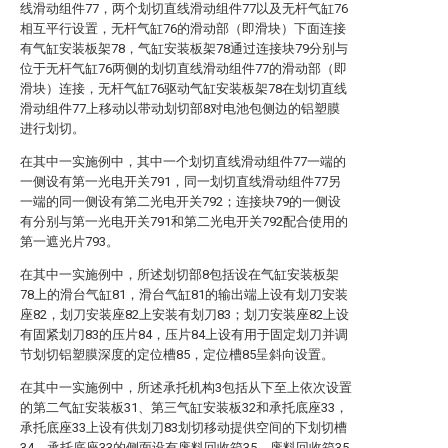
线滑动组件77，两个划切直线滑动组件77以及无杆气缸76
相互平行设置，无杆气缸76的滑动部（即滑块）下面连接
有气缸安装板架78，气缸安装板架78通过连接块79分别与
位于无杆气缸76两侧的划切直线滑动组件77的滑动部（即
滑块）连接，无杆气缸76驱动气缸安装板架78在划切直线
滑动组件77上移动以带动划切部8对电池包侧边的铝塑膜
进行划切。
在其中一实施例中，其中一个划切直线滑动组件77一端的
一侧设有第一光电开关791，同一划切直线滑动组件77另
一端的同一侧设有第二光电开关792；连接块79的一侧设
有分别与第一光电开关791和第二光电开关792配合使用的
第一遮光片793。
在其中一实施例中，所述划切部8包括设在气缸安装板架
78上的滑台气缸81，滑台气缸81的输出端上设有划刀安装
座82，划刀安装座82上安装有划刀83；划刀安装座82上设
有固紧划刀83的压片84，压片84上设有用于固定划刀并调
节划切铝塑膜深度的定位槽85，定位槽85呈斜向设置。
在其中一实施例中，所述承托机构3包括从下至上依次设置
的第二气缸安装板31、第三气缸安装板32和承托底座33，
承托底座33上设有供划刀83划切移动提供空间的下划切槽
34，承托底座33的侧面设有废料回收箱35，废料回收箱35