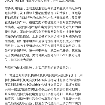
为XDS-40T-D的可编程逻辑控制器，但不以此为局限。
需要说明的是，划切直线滑动组件和送料直线滑动组件均
包括滑轨，及于滑轨上滑动的滑动部（即滑块）。压包导
杆轴承组件和承托导杆轴承组件均包括直线轴承，及贯穿
直线轴承的导杆。模组支架和电机支架均是对支架的功能
性描述。电池包压紧气缸和电池承托气缸均是对气缸的功
能性描述。驱动连接板和划刀安装座分别是对连接板和安
装座的功能性描述。上划切槽和下划切槽均是对槽的功能
性描述。丝杆轴承组件和皮带传送组件均是机械设计的常
用组件，其的主要组成结构及工作原理已是公知常识，此
处不再详细解释。第一光电开关、第二光电开关、第三光
电开关和第四光电开关均可采用型号为BUP-30U的光电开
关，但不以此为局限。
与现有的技术相比较，本实用新型的有益效果为：
1、其通过对划切机构和承托机构的结构分别进行设计，划
切机构与承托机构合拢时不但实现将电池包侧边的铝塑膜
压紧到承托机构上及对电池包进行夹紧固定，其还实现仅
采用一把划刀便能对电池包侧边的铝塑膜进行精准划切，
且采用其划切完毕的电池包切口平整无毛刺，其具有划切
精度高、划切效果好和划切效率高的优点，使其能大大提
高电池包成型的品质，以避免了传统采用上切刀与下切刀