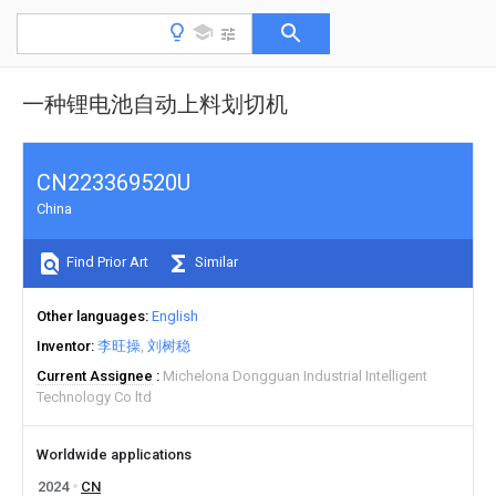
一种锂电池自动上料划切机
CN223369520U
China
Find Prior Art
Similar
Other languages
English
Inventor
李旺操
刘树稳
Current Assignee
Michelona Dongguan Industrial Intelligent
Technology Co ltd
Worldwide applications
2024
CN