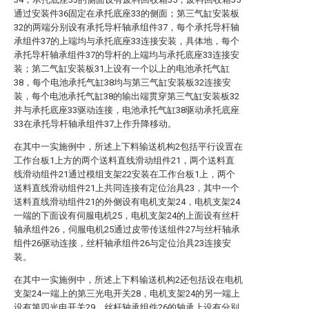
通过安装件36固定在承托底座33的侧面；第三气缸安装板
32的两端分别设有承托导杆轴承组件37，每个承托导杆轴
承组件37的上端均与承托底座33连接安装，具体地，每个
承托导杆轴承组件37的导杆的上端均与承托底座33连接安
装；第二气缸安装板31上设有一个以上的电池承托气缸
38，每个电池承托气缸38均与第三气缸安装板32连接安
装，每个电池承托气缸38的输出端贯穿第三气缸安装板32
并与承托底座33驱动连接，电池承托气缸38驱动承托底座
33在承托导杆轴承组件37上作升降移动。
在其中一实施例中，所述上下料输送机构2包括平行设置在
工作台板1上方的两个送料直线滑动组件21，两个送料直
线滑动组件21通过模组支架22安装在工作台板1上，两个
送料直线滑动组件21上共同连接有定位治具23，其中一个
送料直线滑动组件21的外侧设有电机支架24，电机支架24
一端的下面设有伺服电机25，电机支架24的上面设有丝杆
轴承组件26，伺服电机25通过皮带传送组件27与丝杆轴承
组件26驱动连接，丝杆轴承组件26与定位治具23连接安
装。
在其中一实施例中，所述上下料输送机构2还包括设在电机
支架24一端上的第三光电开关28，电机支架24的另一端上
设有第四光电开关29，丝杆轴承组件26的轴承上设有分别