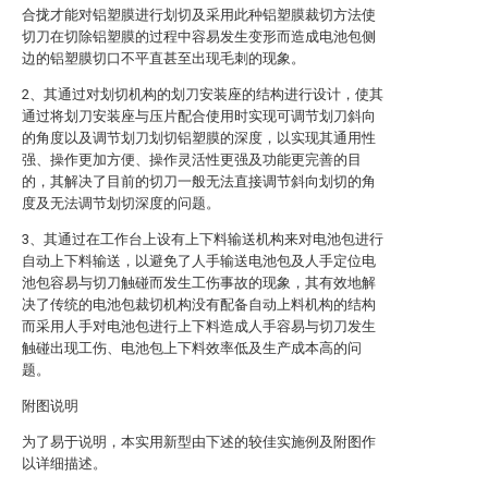
合拢才能对铝塑膜进行划切及采用此种铝塑膜裁切方法使
切刀在切除铝塑膜的过程中容易发生变形而造成电池包侧
边的铝塑膜切口不平直甚至出现毛刺的现象。
2、其通过对划切机构的划刀安装座的结构进行设计，使其
通过将划刀安装座与压片配合使用时实现可调节划刀斜向
的角度以及调节划刀划切铝塑膜的深度，以实现其通用性
强、操作更加方便、操作灵活性更强及功能更完善的目
的，其解决了目前的切刀一般无法直接调节斜向划切的角
度及无法调节划切深度的问题。
3、其通过在工作台上设有上下料输送机构来对电池包进行
自动上下料输送，以避免了人手输送电池包及人手定位电
池包容易与切刀触碰而发生工伤事故的现象，其有效地解
决了传统的电池包裁切机构没有配备自动上料机构的结构
而采用人手对电池包进行上下料造成人手容易与切刀发生
触碰出现工伤、电池包上下料效率低及生产成本高的问
题。
附图说明
为了易于说明，本实用新型由下述的较佳实施例及附图作
以详细描述。