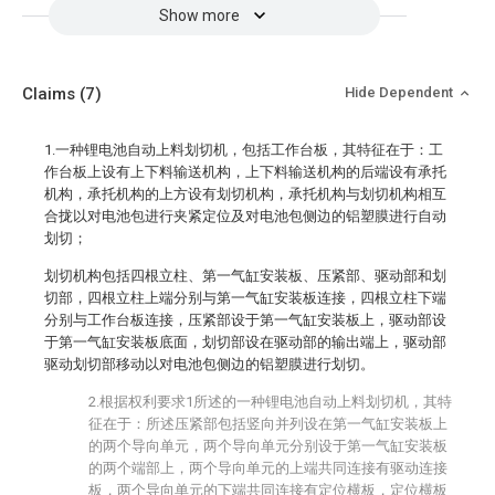
Show more
Claims
(7)
Hide Dependent
1.一种锂电池自动上料划切机，包括工作台板，其特征在于：工
作台板上设有上下料输送机构，上下料输送机构的后端设有承托
机构，承托机构的上方设有划切机构，承托机构与划切机构相互
合拢以对电池包进行夹紧定位及对电池包侧边的铝塑膜进行自动
划切；
划切机构包括四根立柱、第一气缸安装板、压紧部、驱动部和划
切部，四根立柱上端分别与第一气缸安装板连接，四根立柱下端
分别与工作台板连接，压紧部设于第一气缸安装板上，驱动部设
于第一气缸安装板底面，划切部设在驱动部的输出端上，驱动部
驱动划切部移动以对电池包侧边的铝塑膜进行划切。
2.根据权利要求1所述的一种锂电池自动上料划切机，其特
征在于：所述压紧部包括竖向并列设在第一气缸安装板上
的两个导向单元，两个导向单元分别设于第一气缸安装板
的两个端部上，两个导向单元的上端共同连接有驱动连接
板，两个导向单元的下端共同连接有定位横板，定位横板