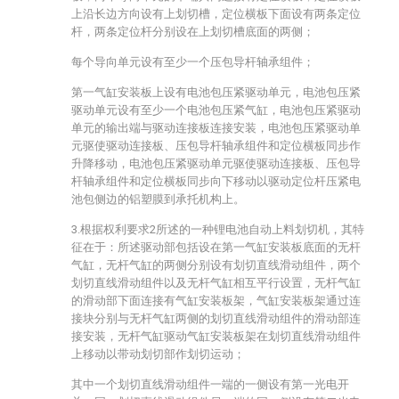
上沿长边方向设有上划切槽，定位横板下面设有两条定位
杆，两条定位杆分别设在上划切槽底面的两侧；
每个导向单元设有至少一个压包导杆轴承组件；
第一气缸安装板上设有电池包压紧驱动单元，电池包压紧
驱动单元设有至少一个电池包压紧气缸，电池包压紧驱动
单元的输出端与驱动连接板连接安装，电池包压紧驱动单
元驱使驱动连接板、压包导杆轴承组件和定位横板同步作
升降移动，电池包压紧驱动单元驱使驱动连接板、压包导
杆轴承组件和定位横板同步向下移动以驱动定位杆压紧电
池包侧边的铝塑膜到承托机构上。
3.根据权利要求2所述的一种锂电池自动上料划切机，其特
征在于：所述驱动部包括设在第一气缸安装板底面的无杆
气缸，无杆气缸的两侧分别设有划切直线滑动组件，两个
划切直线滑动组件以及无杆气缸相互平行设置，无杆气缸
的滑动部下面连接有气缸安装板架，气缸安装板架通过连
接块分别与无杆气缸两侧的划切直线滑动组件的滑动部连
接安装，无杆气缸驱动气缸安装板架在划切直线滑动组件
上移动以带动划切部作划切运动；
其中一个划切直线滑动组件一端的一侧设有第一光电开