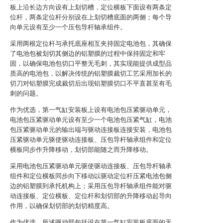
板上沿长边方向设有上划切槽，定位横板下面设有两条定
位杆，两条定位杆分别设在上划切槽底面的两侧；每个导
向单元设有至少一个压包导杆轴承组件。
采用两根定位杆与承托底座相互夹持固定电池包，其确保
了电池包被划切其侧边的铝塑膜的过程中保持固定和牢
固，以确保电池包切口平整无毛刺，其实现能提供成型品
质高的电池包，以解决传统的铝塑膜裁切工艺采用加长的
切刀对铝塑膜完成裁切后出现铝塑膜切口不平直甚至有毛
刺的问题。
作为优选，第一气缸安装板上设有电池包压紧驱动单元，
电池包压紧驱动单元设有至少一个电池包压紧气缸，电池
包压紧驱动单元的输出端与驱动连接板连接安装，电池包
压紧驱动单元驱使驱动连接板、压包导杆轴承组件和定位
横板同步作升降移动，划切部能随之而升降移动。
采用电池包压紧驱动单元驱使驱动连接板、压包导杆轴承
组件和定位横板同步向下移动以驱动定位杆压紧电池包侧
边的铝塑膜到承托机构上；采用压包导杆轴承组件能对驱
动连接板、定位横板、定位杆和划切部的升降移动起导向
作用，以确保划切部的划切精度高。
作为优选，所述驱动部包括设在第一气缸安装板底面的无