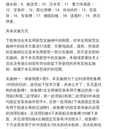
储水箱；9、输送管；10、注水管；11、重力传感器；
12、安装杆；13、限位滑槽；14、传动丝杆；15、安装
块；16、安装槽；17、侧面刮板；18、连接杆；19、挤压
弹簧。
具体实施方式
下面将结合本实用新型实施例中的附图，对本实用新型实
施例中的技术方案进行清楚、完整地描述，显然，所描述
的实施例仅仅是本实用新型一部分实施例，而不是全部的
实施例。基于本实用新型中的实施例，本领域普通技术人
员在没有做出创造性劳动前提下所获得的所有其他实施
例，都属于本实用新型保护的范围。
实施例一：请参阅图1-图5，本实施例为了达到清理收集槽
1内部的目的，提供如下技术方案，具体公开了：呈无盖结
构的收集槽1，收集槽1左右两侧安装有用于搬运的第一处
理箱2和第二处理箱3，第一处理箱2和第二处理箱3外表面
均固定安装有操作把手4，且第一处理箱2下表面固定安装
有用于固液分离的过滤网5，收集槽1内部安装有纵向设置
的清理刮板6，且清理刮板6下表面贴合收集槽1内侧下表
面，并且清理刮板6左侧固定安装有冲洗喷头7，收集槽1
下方设置有用于对冲洗喷头7供水的供水机构，供水机构包