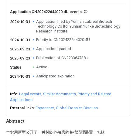
Application CN202422644020.4U events
Application filed by Yunnan Labreal Biotech
2024-10-31
Technology Co ltd, Yunnan Yunke Biotechnology
Research Institute
Priority to CN202422644020.4U
2024-10-31
Application granted
2025-09-23
Publication of CN223364738U
2025-09-23
Active
Status
Anticipated expiration
2034-10-31
Info
Legal events
Similar documents
Priority and Related
Applications
External links
Espacenet
Global Dossier
Discuss
Abstract
本实用新型公开了一种树鼩养殖房的粪槽清理装置，包括