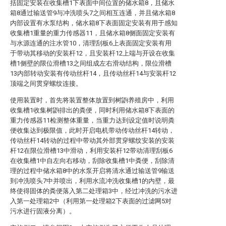
括固定安装在收集槽1下表面中间位置的储水箱8，且储水
箱8通过输送管9与冲洗喷头7之间相互连通，并且储水箱8
内部设置有水泵结构，储水箱8下表面固定安装有用于感知
收集槽1重量的重力传感器11，且储水箱8侧面固定安装有
与水源连通的注水管10，清理刮板6上表面固定安装有用
于带动其移动的安装杆12，且安装杆12上端与开设在收集
槽1侧壁的限位滑槽13之间组成左右滑动结构，限位滑槽
13内部转动安装有传动丝杆14，且传动丝杆14与安装杆12
顶端之间贯穿螺纹连接。
使用装置时，首先将装置整体放置到树鼩养殖房中，利用
收集槽1收集树鼩排出的粪便，同时利用储水箱8下表面的
重力传感器11检测整体重量，当重力达到设定值时说明粪
便收集达到极限值，此时开启电机带动传动丝杆14转动，
传动丝杆14转动的过程中带动其外部贯穿螺纹安装的安装
杆12在限位滑槽13中滑动，利用安装杆12带动清理刮板6
在收集槽1中自左向右移动，刮除收集槽1中粪便，刮除清
理的过程中储水箱8中的水泵开启将清水通过输送管9输送
到冲洗喷头7中并喷出，利用水流冲洗收集槽1的内壁，最
终使得固体的粪便落入第二处理箱3中，经过冲洗的污水进
入第一处理箱2中（利用第一处理箱2下表面的过滤网5对
污水进行固液分离）。