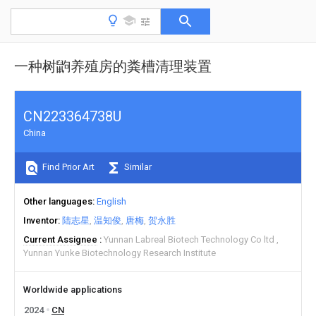
一种树鼩养殖房的粪槽清理装置
CN223364738U
China
Find Prior Art
Similar
Other languages
English
Inventor
陆志星
温知俊
唐梅
贺永胜
Current Assignee
Yunnan Labreal Biotech Technology Co ltd
Yunnan Yunke Biotechnology Research Institute
Worldwide applications
2024
CN