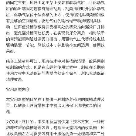
的固定主架，所述固定主架上安装有驱动气缸，且驱动气
缸的输出端固定连接有清理刮具，刮粪清理时开启驱动气
缸，驱动气缸位于漏粪槽的上方，使清理刮具和粪槽刮板
有足够的空间清理，驱动气缸的输出端带动清理刮具移
动，进而使粪槽刮板将漏粪槽高处的积粪推向漏粪口并排
出，避免漏粪槽高处积粪，在实现粪尿分离后，相对较干
的粪污能顺利通过漏粪口排出，用驱动气缸代替传统电机
驱动装置，节能、降低成本，并且狭小空间适用，使用效
果好。
结合上述材料可知，现有技术中对粪槽的清理一般采用刮
板刮除的方式，但是在实际的使用过程中，刮板在长期的
使用过程中无法保证与粪槽内壁完全贴合，所以无法保证
清理效果。
实用新型内容
本实用新型的目的在于提供一种树鼩养殖房的粪槽清理装
置，以解决上述背景技术中提出无法保证清理效果的问
题。
为实现上述目的，本实用新型提供如下技术方案：一种树
鼩养殖房的粪槽清理装置，包括呈无盖结构的收集槽，所
述收集槽左右两侧安装有用于搬运的第一处理箱和第二处