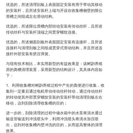
优选的，所述清理刮板上表面固定安装有用于带动其移动
的安装杆，且所述安装杆上端与开设在收集槽侧壁的限位
滑槽之间组成左右滑动结构。
优选的，所述限位滑槽内部转动安装有传动丝杆，且所述
传动丝杆与安装杆顶端之间贯穿螺纹连接。
优选的，所述侧面刮板外表面固定安装有连接杆，且所述
连接杆与清理刮板之间组成贯穿式滑动结构，并且所述连
接杆外部安装有挤压弹簧。
与现有技术相比，本实用新型的有益效果是：该树鼩养殖
房的粪槽清理装置，采用新型的结构设计，其具体内容如
下：
1、利用收集槽对树鼩养殖过程中产生的粪便进行收集，收
集到一定量后通过电机带动传动丝杆转动，通过传动丝杆
的转动使其外部贯穿螺纹安装的安装杆带动清理刮板左右
移动，达到刮除清理收集槽的目的；
进一步的，刮除清理的过程中储水箱中的水泵将清水通过
输送管输送到冲洗喷头中，利用冲洗喷头将清水加压喷
出，达到对收集槽内壁冲洗的目的，从而提高整体的清理
效果。