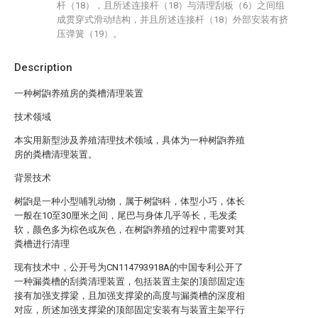
杆（18），且所述连接杆（18）与清理刮板（6）之间组
成贯穿式滑动结构，并且所述连接杆（18）外部安装有挤
压弹簧（19）。
Description
一种树鼩养殖房的粪槽清理装置
技术领域
本实用新型涉及养殖清理技术领域，具体为一种树鼩养殖
房的粪槽清理装置。
背景技术
树鼩是一种小型哺乳动物，属于树鼩科，体型小巧，体长
一般在10至30厘米之间，尾巴与身体几乎等长，毛发柔
软，颜色多为棕色或灰色，在树鼩养殖的过程中需要对其
粪槽进行清理
现有技术中，公开号为CN114793918A的中国专利公开了
一种漏粪槽的刮粪清理装置，包括装置主架的顶部固定连
接有加强支撑梁，且加强支撑梁的高度与漏粪槽的深度相
对应，所述加强支撑梁的顶部固定安装有与装置主架平行