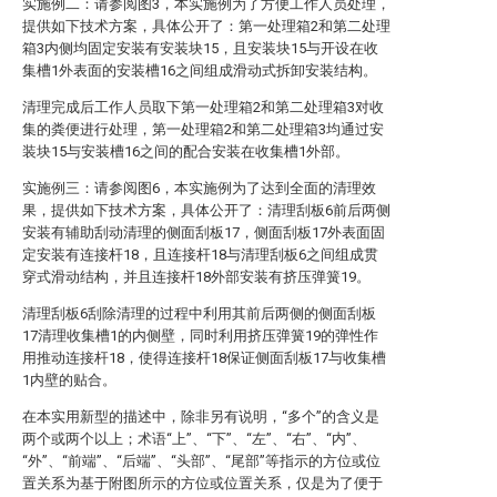
实施例二：请参阅图3，本实施例为了方便工作人员处理，
提供如下技术方案，具体公开了：第一处理箱2和第二处理
箱3内侧均固定安装有安装块15，且安装块15与开设在收
集槽1外表面的安装槽16之间组成滑动式拆卸安装结构。
清理完成后工作人员取下第一处理箱2和第二处理箱3对收
集的粪便进行处理，第一处理箱2和第二处理箱3均通过安
装块15与安装槽16之间的配合安装在收集槽1外部。
实施例三：请参阅图6，本实施例为了达到全面的清理效
果，提供如下技术方案，具体公开了：清理刮板6前后两侧
安装有辅助刮动清理的侧面刮板17，侧面刮板17外表面固
定安装有连接杆18，且连接杆18与清理刮板6之间组成贯
穿式滑动结构，并且连接杆18外部安装有挤压弹簧19。
清理刮板6刮除清理的过程中利用其前后两侧的侧面刮板
17清理收集槽1的内侧壁，同时利用挤压弹簧19的弹性作
用推动连接杆18，使得连接杆18保证侧面刮板17与收集槽
1内壁的贴合。
在本实用新型的描述中，除非另有说明，“多个”的含义是
两个或两个以上；术语“上”、“下”、“左”、“右”、“内”、
“外”、“前端”、“后端”、“头部”、“尾部”等指示的方位或位
置关系为基于附图所示的方位或位置关系，仅是为了便于