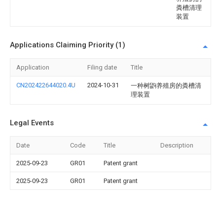
粪槽清理
装置
Applications Claiming Priority (1)
Application
Filing date
Title
CN202422644020.4U
2024-10-31
一种树鼩养殖房的粪槽清
理装置
Legal Events
Date
Code
Title
Description
2025-09-23
GR01
Patent grant
2025-09-23
GR01
Patent grant