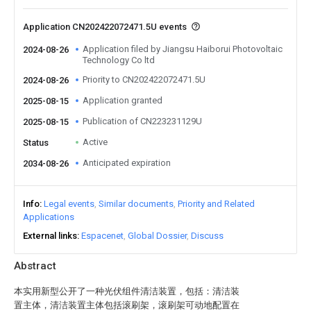
Application CN202422072471.5U events
Application filed by Jiangsu Haiborui Photovoltaic
2024-08-26
Technology Co ltd
Priority to CN202422072471.5U
2024-08-26
Application granted
2025-08-15
Publication of CN223231129U
2025-08-15
Active
Status
Anticipated expiration
2034-08-26
Info
Legal events
Similar documents
Priority and Related
Applications
External links
Espacenet
Global Dossier
Discuss
Abstract
本实用新型公开了一种光伏组件清洁装置，包括：清洁装
置主体，清洁装置主体包括滚刷架，滚刷架可动地配置在