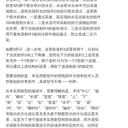
软管5向两个喷水管41供水后，水从喷水头42中可以高速
地喷出，进而实现对光伏组件200进行喷水清洁，这里两
个喷水机构4，一是通过高速、高压强的水流去除光伏组件
200表面部分灰尘；二是水流可对高粘结的污染物起到软
化作用，便于后续滚刷件3的旋转清洁；三是水流的浸润作
用可避免滚刷件3旋转过程中激起扬尘，防止造成二次污
染。
如图5所示，进一步地，这里轨道杆2设置有两个，分别位
于光伏组件200上下两侧，进而在下方的轨道杆2上还安装
有另外一个Y型座11，两个架杆12与另一个Y型座11连接，
所以通过上述结构的设置，增加了该滚刷架1的稳定性。
需要说明的是，本实用新型中的用电部件为现有技术人员
所熟知的市售部件，具体型号不再一一列举。
在本实用新型的描述中，需要理解的是，术语“中心”、“纵
向”、“横向”、“长度”、“宽度”、“厚度”、“上”、“下”、
“前”、“后”、“左”、“右”、“竖直”、“水平”、“顶”、“底”
“内”、“外”、“顺时针”、“逆时针”、“轴向”、“径向”、“周向”
等指示的方位或位置关系为基于附图所示的方位或位置关
系，仅是为了便于描述本实用新型和简化描述，而不是指
示或暗示所指的装置或元件必须具有特定的方位、以特定