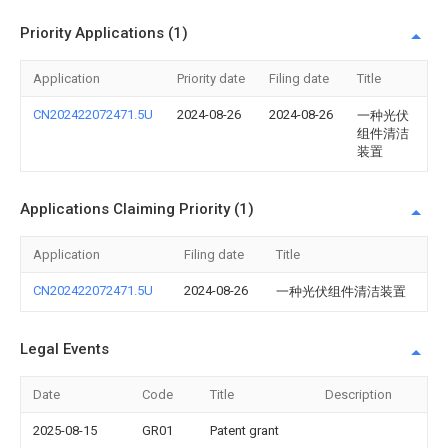
Priority Applications (1)
Application
Priority date
Filing date
Title
CN202422072471.5U
2024-08-26
2024-08-26
一种光伏
组件清洁
装置
Applications Claiming Priority (1)
Application
Filing date
Title
CN202422072471.5U
2024-08-26
一种光伏组件清洁装置
Legal Events
Date
Code
Title
Description
2025-08-15
GR01
Patent grant