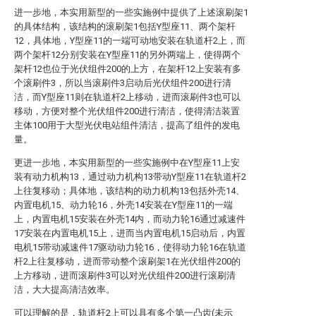
进一步地，本实用新型的一些实施例中提供了上述滚刷架1
的具体结构，该结构的滚刷架1包括Y型座11、两个架杆
12，具体地，Y型座11的一端可动地安装在轨道杆2上，而
两个架杆12分别安装在Y型座11的另外两端上，使得两个
架杆12也位于光伏组件200的上方，在架杆12上安装有多
个滚刷件3，所以当滚刷件3启动后光伏组件200进行清
洁，而Y型座11则在轨道杆2上移动，进而滚刷件3也可以
移动，方便对整个光伏组件200进行清洁，使得清洁装置
主体100用于大型光伏电站组件清洁，提高了组件的发电
量。
更进一步地，本实用新型的一些实施例中在Y型座11上安
装有动力机构13，通过动力机构13带动Y型座11在轨道杆2
上往复移动；具体地，该结构的动力机构13包括外壳14、
内置电机15、动力轮16，外壳14安装在Y型座11的一端
上，内置电机15安装在外壳14内，而动力轮16通过减速件
17安装在内置电机15上，进而当内置电机15启动后，内置
电机15带动减速件17驱动动力轮16，使得动力轮16在轨道
杆2上往复移动，进而带动整个滚刷架1在光伏组件200的
上方移动，进而滚刷件3可以对光伏组件200进行滚刷清
洁，大大提高清洁效率。
可以理解的是，轨道杆2上可以具有多个第一凸齿(未示