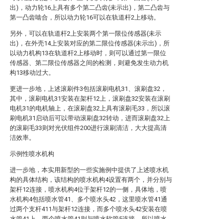
出)，动力轮16上具有多个第二凸齿(未示出)，第二凸齿与
第一凸齿啮合，所以动力轮16可以在轨道杆2上移动。
另外，可以在轨道杆2上安装两个第一限位传感器(未示
出)，在外壳14上安装对应的第二限位传感器(未示出)，所
以动力机构13在轨道杆2上移动时，则可以通过第一限位
传感器、第二限位传感器之间的检测，则避免发生动力机
构13移动过大。
更进一步地，上述滚刷件3包括滚刷电机31、滚刷盘32，
其中，滚刷电机31安装在架杆12上，滚刷盘32安装在滚刷
电机31的电机轴上，在滚刷盘32上具有滚刷毛33，所以滚
刷电机31启动后可以带动滚刷盘32转动，进而滚刷盘32上
的滚刷毛33则对光伏组件200进行滚刷清洁，大大提高清
洁效率。
示例性喷水机构
进一步地，本实用新型的一些实施例中提供了上述喷水机
构的具体结构，该结构的喷水机构4设置有两个，并分别与
架杆12连接，喷水机构4位于架杆12的一侧，具体地，喷
水机构4包括喷水管41、多个喷水头42，这里喷水管41通
过两个支杆411与架杆12连接，而多个喷水头42安装在喷
水管41上，两个喷水管41则与喷水软管5连接，所以喷水