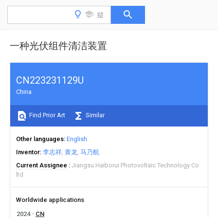
一种光伏组件清洁装置
CN223231129U
China
Find Prior Art
Similar
Other languages
English
Inventor
李志祥
黄龙
马乃航
Current Assignee
Jiangsu Haiborui Photovoltaic Technology Co
ltd
Worldwide applications
2024
CN