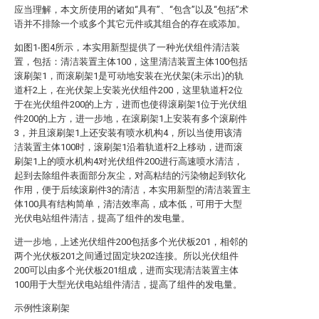
应当理解，本文所使用的诸如“具有”、“包含”以及“包括”术
语并不排除一个或多个其它元件或其组合的存在或添加。
如图1-图4所示，本实用新型提供了一种光伏组件清洁装
置，包括：清洁装置主体100，这里清洁装置主体100包括
滚刷架1，而滚刷架1是可动地安装在光伏架(未示出)的轨
道杆2上，在光伏架上安装光伏组件200，这里轨道杆2位
于在光伏组件200的上方，进而也使得滚刷架1位于光伏组
件200的上方，进一步地，在滚刷架1上安装有多个滚刷件
3，并且滚刷架1上还安装有喷水机构4，所以当使用该清
洁装置主体100时，滚刷架1沿着轨道杆2上移动，进而滚
刷架1上的喷水机构4对光伏组件200进行高速喷水清洁，
起到去除组件表面部分灰尘，对高粘结的污染物起到软化
作用，便于后续滚刷件3的清洁，本实用新型的清洁装置主
体100具有结构简单，清洁效率高，成本低，可用于大型
光伏电站组件清洁，提高了组件的发电量。
进一步地，上述光伏组件200包括多个光伏板201，相邻的
两个光伏板201之间通过固定块202连接。所以光伏组件
200可以由多个光伏板201组成，进而实现清洁装置主体
100用于大型光伏电站组件清洁，提高了组件的发电量。
示例性滚刷架