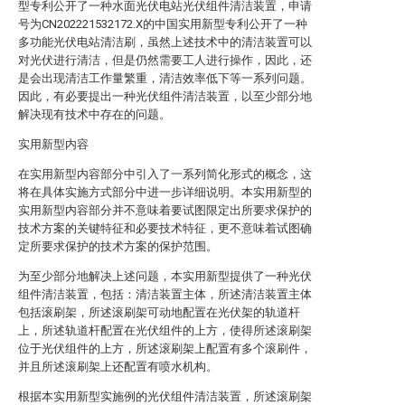
型专利公开了一种水面光伏电站光伏组件清洁装置，申请
号为CN202221532172.X的中国实用新型专利公开了一种
多功能光伏电站清洁刷，虽然上述技术中的清洁装置可以
对光伏进行清洁，但是仍然需要工人进行操作，因此，还
是会出现清洁工作量繁重，清洁效率低下等一系列问题。
因此，有必要提出一种光伏组件清洁装置，以至少部分地
解决现有技术中存在的问题。
实用新型内容
在实用新型内容部分中引入了一系列简化形式的概念，这
将在具体实施方式部分中进一步详细说明。本实用新型的
实用新型内容部分并不意味着要试图限定出所要求保护的
技术方案的关键特征和必要技术特征，更不意味着试图确
定所要求保护的技术方案的保护范围。
为至少部分地解决上述问题，本实用新型提供了一种光伏
组件清洁装置，包括：清洁装置主体，所述清洁装置主体
包括滚刷架，所述滚刷架可动地配置在光伏架的轨道杆
上，所述轨道杆配置在光伏组件的上方，使得所述滚刷架
位于光伏组件的上方，所述滚刷架上配置有多个滚刷件，
并且所述滚刷架上还配置有喷水机构。
根据本实用新型实施例的光伏组件清洁装置，所述滚刷架