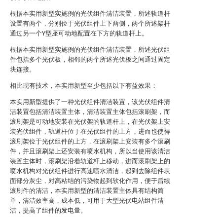
根据本实用新型实施例的光伏组件清洁装置，所述轨道杆
设置有两个，分别位于光伏组件上下两侧，两个所述架杆
通过另一个Y型座可动地配置在下方的轨道杆上。
根据本实用新型实施例的光伏组件清洁装置，所述光伏组
件包括多个光伏板，相邻的两个所述光伏板之间通过固定
块连接。
相比现有技术，本实用新型至少包括以下有益效果：
本实用新型提供了一种光伏组件清洁装置，该光伏组件清
洁装置包括清洁装置主体，清洁装置主体包括滚刷架，而
滚刷架是可动地安装在光伏架的轨道杆上，在光伏架上安
装光伏组件，轨道杆位于在光伏组件的上方，进而也使得
滚刷架位于光伏组件的上方，在滚刷架上安装有多个滚刷
件，并且滚刷架上还安装有喷水机构，所以当使用该清洁
装置主体时，滚刷架沿着轨道杆上移动，进而滚刷架上的
喷水机构对光伏组件进行高速喷水清洁，起到去除组件表
面部分灰尘，对高粘结的污染物起到软化作用，便于后续
滚刷件的清洁，本实用新型的清洁装置主体具有结构简
单，清洁效率高，成本低，可用于大型光伏电站组件清
洁，提高了组件的发电量。