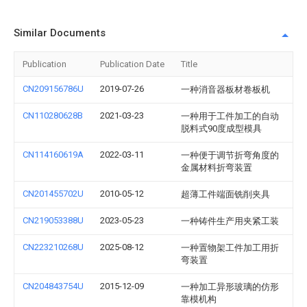
Similar Documents
Publication
Publication Date
Title
CN209156786U
2019-07-26
一种消音器板材卷板机
CN110280628B
2021-03-23
一种用于工件加工的自动
脱料式90度成型模具
CN114160619A
2022-03-11
一种便于调节折弯角度的
金属材料折弯装置
CN201455702U
2010-05-12
超薄工件端面铣削夹具
CN219053388U
2023-05-23
一种铸件生产用夹紧工装
CN223210268U
2025-08-12
一种置物架工件加工用折
弯装置
CN204843754U
2015-12-09
一种加工异形玻璃的仿形
靠模机构