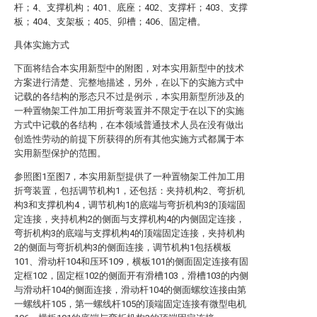
杆；4、支撑机构；401、底座；402、支撑杆；403、支撑
板；404、支架板；405、卯槽；406、固定槽。
具体实施方式
下面将结合本实用新型中的附图，对本实用新型中的技术
方案进行清楚、完整地描述，另外，在以下的实施方式中
记载的各结构的形态只不过是例示，本实用新型所涉及的
一种置物架工件加工用折弯装置并不限定于在以下的实施
方式中记载的各结构，在本领域普通技术人员在没有做出
创造性劳动的前提下所获得的所有其他实施方式都属于本
实用新型保护的范围。
参照图1至图7，本实用新型提供了一种置物架工件加工用
折弯装置，包括调节机构1，还包括：夹持机构2、弯折机
构3和支撑机构4，调节机构1的底端与弯折机构3的顶端固
定连接，夹持机构2的侧面与支撑机构4的内侧固定连接，
弯折机构3的底端与支撑机构4的顶端固定连接，夹持机构
2的侧面与弯折机构3的侧面连接，调节机构1包括横板
101、滑动杆104和压环109，横板101的侧面固定连接有固
定框102，固定框102的侧面开有滑槽103，滑槽103的内侧
与滑动杆104的侧面连接，滑动杆104的侧面螺纹连接由第
一螺线杆105，第一螺线杆105的顶端固定连接有微型电机