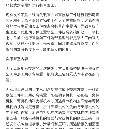
的款式对金属杆进行折弯加工。
现有技术不足：现有的装置在对置物架工件进行塑形掰弯
的过程中，弯折器对置物架工件之间没有限制，容易在掰
弯的过程中置物架工件在离弯折器产生晃动，导致弯折产
生偏差；而且为了保证置物架工件折弯的端部处于一平状
态，目前在进行置物架工件端部整理时都是靠人工肉眼去
观察，这样不仅影响工作效率，同时也造成置物架工件的
折弯的部分长度不一，影响后期的使用。
实用新型内容
为了克服现有技术的上述缺陷，本实用新型提供一种置物
架工件加工用折弯装置，以解决上述背景技术中存在的问
题。
为实现上述目的，本实用新型提供如下技术方案：一种置
物架工件加工用折弯装置，包括调节机构，还包括：夹持
机构、弯折机构和支撑机构，所述调节机构的底端与弯折
机构的顶端固定连接，所述夹持机构的侧面与支撑机构的
内侧固定连接，所述弯折机构的底端与支撑机构的顶端固
定连接，所述夹持机构的侧面与弯折机构的侧面连接，所
述调节机构包括横板、滑动杆和压环，所述横板的侧面固