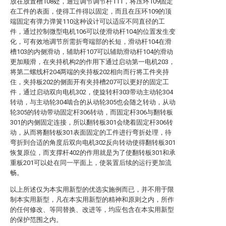
放在放置槽108处，通过调节调节杆111，将压环109固定
在工件的表面，使得工件得以固定，而且在压环109的顶
端固定有弹力弹簧110这种设计可以适应不同直径的工
件，通过控制微型电机106可以使滑动杆104的位置发生变
化，可有效地调节所需折弯端部的长短，滑动杆104在滑
槽103的内侧滑动，辅助杆107可以辅助滑动杆104的滑动
更加顺滑，在夹持机构2的作用下通过启动第一电机203，
将第二螺线杆204两端的夹持板202相向而行将工件夹持
住，夹持板202的侧面开有夹持槽207可以更好的固定工
件，通过启动双向电机302，使旋转杆303带动主动轮304
转动，与主动轮304啮合的从动轮305也会随之转动，从动
轮305的转动带动固定杆306转动，而固定杆306与翻转板
301的内侧固定连接，所以翻转板301会绕着固定杆306转
动，从而将翻转板301表面固定的工件进行弯折处理，待
弯折到合适的角度后双向电机302反向转动使得翻转板301
恢复原位，而支撑杆402的作用就是为了使翻转板301和承
重板201可以处在同一平面上，使装置后续的运行更加流
畅。
以上所述仅为本实用新型的优选实施例而已，并不用于限
制本实用新型，凡在本实用新型的精神和原则之内，所作
的任何修改、等同替换、改进等，均应包含在本实用新型
的保护范围之内。