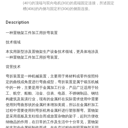
(401)的顶端与双向电机(302)的底端固定连接，所述固定
槽(406)的内侧与固定杆(306)的侧面连接。
Description
一种置物架工件加工用折弯装置
技术领域
本实用新型涉及置物架生产设备技术领域，更具体地涉及
一种置物架工件加工用折弯装置。
背景技术
弯折装置是一种机械装置，主要用于将材料或零件按照特
定的曲线或角度进行弯曲成型，弯折装置是属于锻压机械
中的一种，主要是用于金属加工行业，产品广泛适用于轻
工、航空、船舶、冶金、仪表、电器、不锈钢制品、钢结
构建筑及装潢行业，现有的金属杆在实际需求使用中需要
使用到弯曲形状的金属杆来增加美观，所以在金属杆加工
过程中需要使用到弯折机将金属杆进行塑形掰弯。置物架
是采用底板及支柱组合而成放置杂物的架子，起到方便收
纳物品的作用，在日常的工作及生活中十分常见，置物架
的支架由金属杆制作而成，在生产过程中按照置物架不同