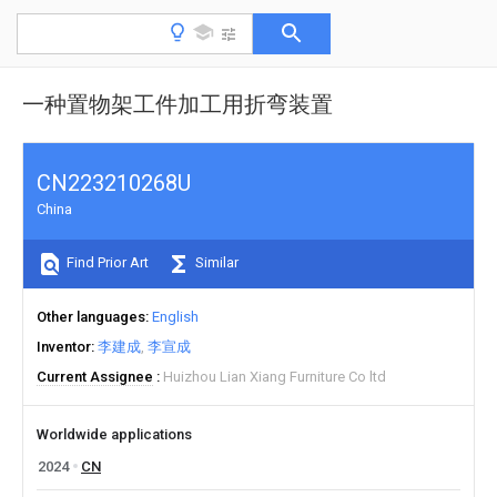
一种置物架工件加工用折弯装置
CN223210268U
China
Find Prior Art
Similar
Other languages
English
Inventor
李建成
李宣成
Current Assignee
Huizhou Lian Xiang Furniture Co ltd
Worldwide applications
2024
CN