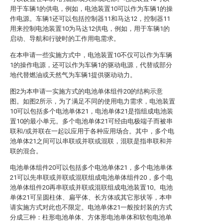
用于车辆1的供电，例如，电池装置10可以作为车辆1的操
作电源。车辆1还可以包括控制器11和马达12，控制器11
用来控制电池装置10为马达12供电，例如，用于车辆1的
启动、导航和行驶时的工作用电需求。
在本申请一些实施方式中，电池装置10不仅可以作为车辆
1的操作电源，还可以作为车辆1的驱动电源，代替或部分
地代替燃油或天然气为车辆1提供驱动动力。
图2为本申请一实施方式的电池单体组件20的结构示意
图。如图2所示，为了满足不同的使用电力需求，电池装置
10可以包括多个电池单体21，电池单体21是指组成电池装
置10的最小单元。多个电池单体21可经由电极端子而被串
联和/或并联在一起以应用于各种应用场合。其中，多个电
池单体21之间可以串联或并联或混联，混联是指串联和并
联的混合。
电池单体组件20可以包括多个电池单体21，多个电池单体
21可以先串联或并联或混联组成电池单体组件20，多个电
池单体组件20再串联或并联或混联组成电池装置10。电池
单体21可呈圆柱体、扁平体、长方体或其它形状等，本申
请实施方式对此也不限定。电池单体21一般按封装的方式
分成三种：柱形电池单体、方体形电池单体和软包电池单