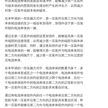
件背离电池单体的表面设有缓冲件，能够减少第一压装件
与箱本体的内壁面间发生撞击时产生的冲击力，从而减少
对第一压装件或箱本体的破坏。
在本申请的一些实施方式中，第一压装件沿第三方向与箱
本体相连接的至少一端设有加强件，加强件设于第一压装
件朝向电池单体的一侧。
通过在第一压装件的端部设置加强件，能够提高第一压装
件端部的连接强度，从而减少第一压装件的端部与箱本体
连接时受力损坏。同时，通过将加强件设于第一压装件朝
向电池单体的一侧，能够增大第一压装件与电池单体间沿
第二方向的间隔尺寸，减少第一压装件沿第二方向过度挤
压电池单体。
在本申请的一些实施方式中，电池单体的数量为多个，多
个电池单体形成至少一个电池单体组件，电池单体组件包
括沿第三方向依次排列设置的至少两个电池单体，且任一
个电池单体组件中的电池单体沿第二方向的正投影分别与
第一压装件沿第二方向的正投影具有重合区域。
通过将电池单体组件内的任一个电池单体沿第二方向的正
投影与第一压装件沿第二方向的正投影具有重合区域，即
第一压装件能够沿第二方向与电池单体组件内的任一个电