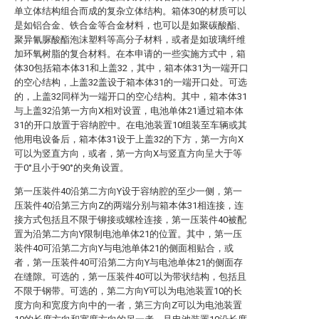
单立体结构组合而成的复杂立体结构。箱体30的材质可以
是如铝合金、铁合金等合金材料，也可以是如聚碳酸酯、
聚异氰脲酸酯泡沫塑料等高分子材料，或者是如玻璃纤维
加环氧树脂的复合材料。在本申请的一些实施方式中，箱
体30包括箱本体31和上盖32，其中，箱本体31为一端开口
的空心结构，上盖32盖设于箱本体31的一端开口处。可选
的，上盖32同样为一端开口的空心结构。其中，箱本体31
与上盖32沿第一方向X相对设置，电池单体21通过箱本体
31的开口放置于容纳腔中。在电池装置10组装至车辆或其
他用电设备后，箱本体31设于上盖32的下方，第一方向X
可以为竖直方向，或者，第一方向X与竖直方向呈大于等
于0°且小于90°的夹角设置。
第一压装件40沿第二方向Y设于容纳腔的至少一侧，第一
压装件40沿第三方向Z的两端分别与箱本体31相连接，连
接方式包括且不限于铆接或螺栓连接，第一压装件40被配
置为沿第二方向Y限制电池单体21的位置。其中，第一压
装件40可沿第二方向Y与电池单体21的侧面相贴合，或
者，第一压装件40可沿第二方向Y与电池单体21的侧面存
在缝隙。可选的，第一压装件40可以为带状结构，包括且
不限于钢带。可选的，第二方向Y可以为电池装置10的长
度方向和宽度方向中的一者，第三方向Z可以为电池装置