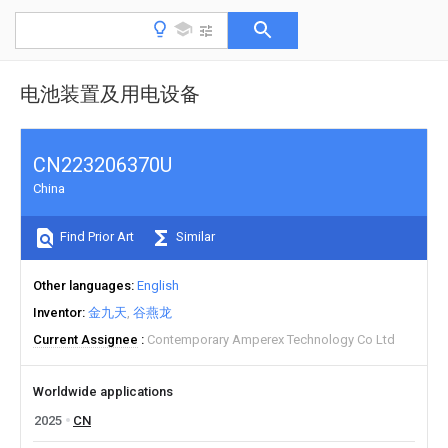
电池装置及用电设备
CN223206370U
China
Find Prior Art
Similar
Other languages
English
Inventor
金九天
谷燕龙
Current Assignee
Contemporary Amperex Technology Co Ltd
Worldwide applications
2025
CN