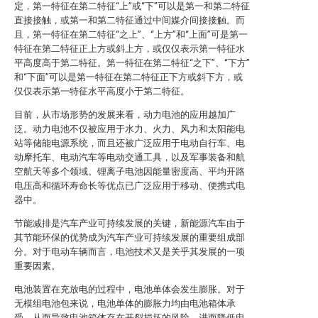
定，第一特征在第二特征“上”或“下”可以是第一和第二特征
直接接触，或第一和第二特征通过中间媒介间接接触。而
且，第一特征在第二特征“之上”、“上方”和“上面”可是第一
特征在第二特征正上方或斜上方，或仅仅表示第一特征水
平高度高于第二特征。第一特征在第二特征“之下”、“下方”
和“下面”可以是第一特征在第二特征正下方或斜下方，或
仅仅表示第一特征水平高度小于第二特征。
目前，从市场形势的发展来看，动力电池的应用越加广
泛。动力电池不仅被应用于水力、火力、风力和太阳能电
站等储能电源系统，而且还被广泛应用于电动自行车、电
动摩托车、电动汽车等电动交通工具，以及军事装备和航
空航天等多个领域。锂离子电池因能量密度高、平均开路
电压高和循环寿命长等优点已广泛应用于移动、便携式电
器中。
节能减排是汽车产业可持续发展的关键，新能源汽车由于
其节能环保的优势成为汽车产业可持续发展的重要组成部
分。对于电动车辆而言，电池技术又是关乎其发展的一项
重要因素。
电池装置在充放电的过程中，电池单体会发生膨胀。对于
无模组电池包来说，电池单体的膨胀力均由电池箱体承
受，从而导致电池箱体存在开裂损坏的风险，进而降低电