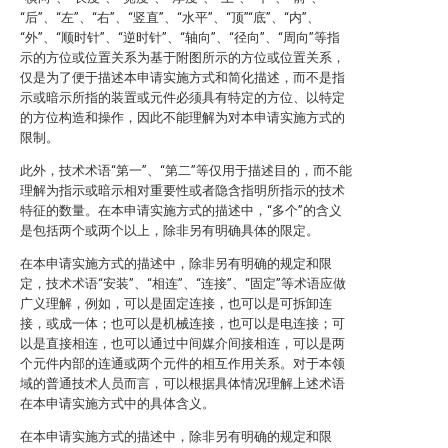
“后”、“左”、“右”、“竖直”、“水平”、“顶”“底”、“内”、
“外”、“顺时针”、“逆时针”、“轴向”、“径向”、“周向”等指
示的方位或位置关系为基于附图所示的方位或位置关系，
仅是为了便于描述本申请实施方式和简化描述，而不是指
示或暗示所指的装置或元件必须具有特定的方位、以特定
的方位构造和操作，因此不能理解为对本申请实施方式的
限制。
此外，技术术语“第一”、“第二”等仅用于描述目的，而不能
理解为指示或暗示相对重要性或者隐含指明所指示的技术
特征的数量。在本申请实施方式的描述中，“多个”的含义
是包括两个或两个以上，除非另有明确具体的限定。
在本申请实施方式的描述中，除非另有明确的规定和限
定，技术术语“安装”、“相连”、“连接”、“固定”等术语应做
广义理解，例如，可以是固定连接，也可以是可拆卸连
接，或成一体；也可以是机械连接，也可以是电连接；可
以是直接相连，也可以通过中间媒介间接相连，可以是两
个元件内部的连通或两个元件的相互作用关系。对于本领
域的普通技术人员而言，可以根据具体情况理解上述术语
在本申请实施方式中的具体含义。
在本申请实施方式的描述中，除非另有明确的规定和限