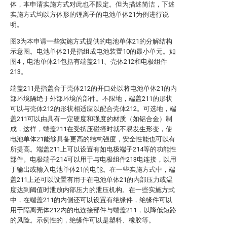
体，本申请实施方式对此也不限定。但为描述简洁，下述
实施方式均以方体形的锂离子的电池单体21为例进行说
明。
图3为本申请一些实施方式提供的电池单体21的分解结构
示意图。电池单体21是指组成电池装置10的最小单元。如
图4，电池单体21包括有端盖211、壳体212和电极组件
213。
端盖211是指盖合于壳体212的开口处以将电池单体21的内
部环境隔绝于外部环境的部件。不限地，端盖211的形状
可以与壳体212的形状相适应以配合壳体212。可选地，端
盖211可以由具有一定硬度和强度的材质（如铝合金）制
成，这样，端盖211在受挤压碰撞时就不易发生形变，使
电池单体21能够具备更高的结构强度，安全性能也可以有
所提高。端盖211上可以设置有如电极端子214等的功能性
部件。电极端子214可以用于与电极组件213电连接，以用
于输出或输入电池单体21的电能。在一些实施方式中，端
盖211上还可以设置有用于在电池单体21的内部压力或温
度达到阈值时泄放内部压力的泄压机构。在一些实施方式
中，在端盖211的内侧还可以设置有绝缘件，绝缘件可以
用于隔离壳体212内的电连接部件与端盖211，以降低短路
的风险。示例性的，绝缘件可以是塑料、橡胶等。