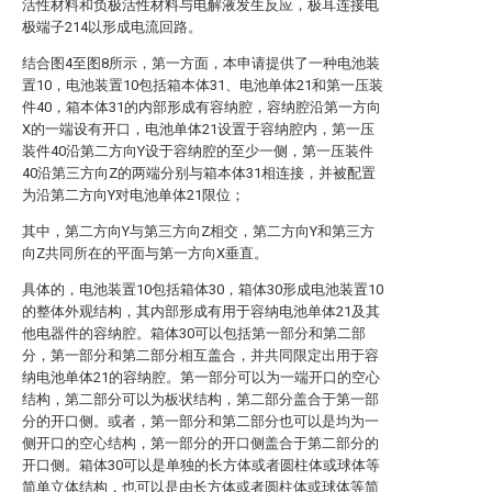
活性材料和负极活性材料与电解液发生反应，极耳连接电
极端子214以形成电流回路。
结合图4至图8所示，第一方面，本申请提供了一种电池装
置10，电池装置10包括箱本体31、电池单体21和第一压装
件40，箱本体31的内部形成有容纳腔，容纳腔沿第一方向
X的一端设有开口，电池单体21设置于容纳腔内，第一压
装件40沿第二方向Y设于容纳腔的至少一侧，第一压装件
40沿第三方向Z的两端分别与箱本体31相连接，并被配置
为沿第二方向Y对电池单体21限位；
其中，第二方向Y与第三方向Z相交，第二方向Y和第三方
向Z共同所在的平面与第一方向X垂直。
具体的，电池装置10包括箱体30，箱体30形成电池装置10
的整体外观结构，其内部形成有用于容纳电池单体21及其
他电器件的容纳腔。箱体30可以包括第一部分和第二部
分，第一部分和第二部分相互盖合，并共同限定出用于容
纳电池单体21的容纳腔。第一部分可以为一端开口的空心
结构，第二部分可以为板状结构，第二部分盖合于第一部
分的开口侧。或者，第一部分和第二部分也可以是均为一
侧开口的空心结构，第一部分的开口侧盖合于第二部分的
开口侧。箱体30可以是单独的长方体或者圆柱体或球体等
简单立体结构，也可以是由长方体或者圆柱体或球体等简