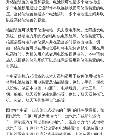
升储能装置的电压和容量。电池簇可包括多个电池模组，
多个电池模组通过汇流部件串联连接以提高储能装置的电
压。当储能装置包括多个电池簇时，多个电池簇之间并联
以提高储能装置的容量。
储能装置可以用于储能电站、风力发电系统、太阳能发电
系统、移动电力系统或者临时供电系统等。储能装置可以
根据需要将电能存储起来并在适当的时候输出电能。例
如，储能装置可以在用电低谷时将电能储存起来，而在用
电高峰时，为相关用户或者用电设备提供电能。本申请实
施方式提供的储能系统可以是任意需要用到储能装置的电
力系统。
本申请实施方式描述的技术方案均适用于各种使用电池单
体和电池装置的用电装置及储能装置，例如，手机、便携
式设备、笔记本电脑、电瓶车、电动玩具、电动工具、车
辆、船舶、航天器和储能集装箱等，例如，航天器包括飞
机、火箭、航天飞机和宇宙飞船等。
图1为本申请一些实施方式提供的车辆1的结构示意图。如
图1所示，车辆1可以为燃油汽车、燃气汽车或新能源汽
车，新能源汽车可以是纯电动汽车、混合动力汽车或增程
式汽车等。车辆1的内部设置有电池装置10，电池装置10
可以设置在车辆1的底部或头部或尾部。电池装置10可以