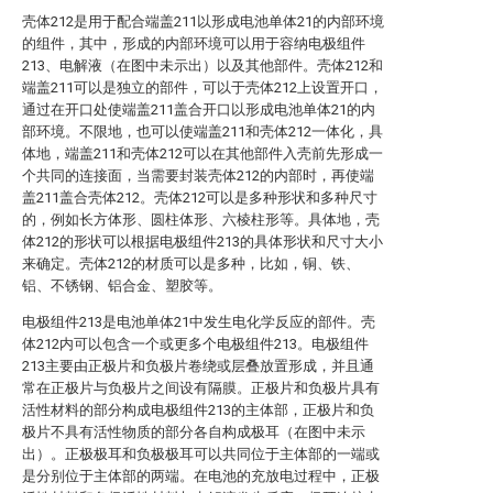
壳体212是用于配合端盖211以形成电池单体21的内部环境
的组件，其中，形成的内部环境可以用于容纳电极组件
213、电解液（在图中未示出）以及其他部件。壳体212和
端盖211可以是独立的部件，可以于壳体212上设置开口，
通过在开口处使端盖211盖合开口以形成电池单体21的内
部环境。不限地，也可以使端盖211和壳体212一体化，具
体地，端盖211和壳体212可以在其他部件入壳前先形成一
个共同的连接面，当需要封装壳体212的内部时，再使端
盖211盖合壳体212。壳体212可以是多种形状和多种尺寸
的，例如长方体形、圆柱体形、六棱柱形等。具体地，壳
体212的形状可以根据电极组件213的具体形状和尺寸大小
来确定。壳体212的材质可以是多种，比如，铜、铁、
铝、不锈钢、铝合金、塑胶等。
电极组件213是电池单体21中发生电化学反应的部件。壳
体212内可以包含一个或更多个电极组件213。电极组件
213主要由正极片和负极片卷绕或层叠放置形成，并且通
常在正极片与负极片之间设有隔膜。正极片和负极片具有
活性材料的部分构成电极组件213的主体部，正极片和负
极片不具有活性物质的部分各自构成极耳（在图中未示
出）。正极极耳和负极极耳可以共同位于主体部的一端或
是分别位于主体部的两端。在电池的充放电过程中，正极