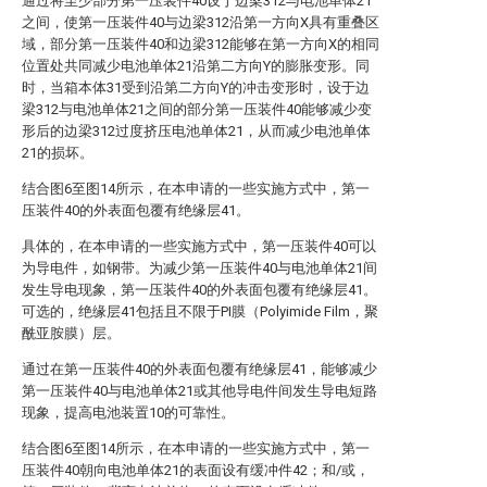
通过将至少部分第一压装件40设于边梁312与电池单体21
之间，使第一压装件40与边梁312沿第一方向X具有重叠区
域，部分第一压装件40和边梁312能够在第一方向X的相同
位置处共同减少电池单体21沿第二方向Y的膨胀变形。同
时，当箱本体31受到沿第二方向Y的冲击变形时，设于边
梁312与电池单体21之间的部分第一压装件40能够减少变
形后的边梁312过度挤压电池单体21，从而减少电池单体
21的损坏。
结合图6至图14所示，在本申请的一些实施方式中，第一
压装件40的外表面包覆有绝缘层41。
具体的，在本申请的一些实施方式中，第一压装件40可以
为导电件，如钢带。为减少第一压装件40与电池单体21间
发生导电现象，第一压装件40的外表面包覆有绝缘层41。
可选的，绝缘层41包括且不限于PI膜（Polyimide Film，聚
酰亚胺膜）层。
通过在第一压装件40的外表面包覆有绝缘层41，能够减少
第一压装件40与电池单体21或其他导电件间发生导电短路
现象，提高电池装置10的可靠性。
结合图6至图14所示，在本申请的一些实施方式中，第一
压装件40朝向电池单体21的表面设有缓冲件42；和/或，