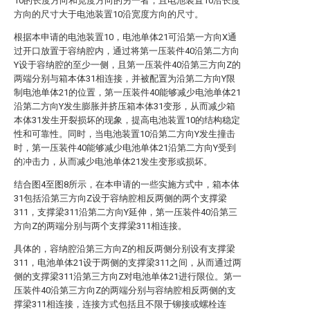
10的长度方向和宽度方向的另一者，且电池装置10沿长度
方向的尺寸大于电池装置10沿宽度方向的尺寸。
根据本申请的电池装置10，电池单体21可沿第一方向X通
过开口放置于容纳腔内，通过将第一压装件40沿第二方向
Y设于容纳腔的至少一侧，且第一压装件40沿第三方向Z的
两端分别与箱本体31相连接，并被配置为沿第二方向Y限
制电池单体21的位置，第一压装件40能够减少电池单体21
沿第二方向Y发生膨胀并挤压箱本体31变形，从而减少箱
本体31发生开裂损坏的现象，提高电池装置10的结构稳定
性和可靠性。同时，当电池装置10沿第二方向Y发生撞击
时，第一压装件40能够减少电池单体21沿第二方向Y受到
的冲击力，从而减少电池单体21发生变形或损坏。
结合图4至图8所示，在本申请的一些实施方式中，箱本体
31包括沿第三方向Z设于容纳腔相反两侧的两个支撑梁
311，支撑梁311沿第二方向Y延伸，第一压装件40沿第三
方向Z的两端分别与两个支撑梁311相连接。
具体的，容纳腔沿第三方向Z的相反两侧分别设有支撑梁
311，电池单体21设于两侧的支撑梁311之间，从而通过两
侧的支撑梁311沿第三方向Z对电池单体21进行限位。第一
压装件40沿第三方向Z的两端分别与容纳腔相反两侧的支
撑梁311相连接，连接方式包括且不限于铆接或螺栓连