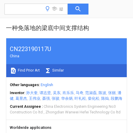
一种免落地的梁底中间支撑结构
CN223190117U
China
Find Prior Art
Similar
Other languages
English
Inventor
孙大奎
谭志坚
吴东
肖乐乐
马奇
范淑磊
陈波
张丽
潘
健
葛昱杰
王伟业
聂强
张骏
华余炳
叶礼松
柴化松
陈灿
段鹏海
Current Assignee
China Electronics System Engineering No3
Construction Co ltd
Zhongdian Wanwei Hefei Technology Co ltd
Worldwide applications