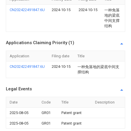
CN202422491847.6U
2024-10-15
2024-10-15
一种免落
地的梁底
中间支撑
结构
Applications Claiming Priority (1)
Application
Filing date
Title
CN202422491847.6U
2024-10-15
一种免落地的梁底中间支
撑结构
Legal Events
Date
Code
Title
Description
2025-08-05
GR01
Patent grant
2025-08-05
GR01
Patent grant