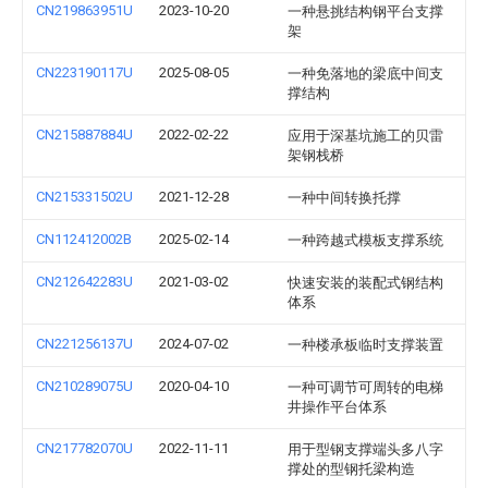
CN219863951U
2023-10-20
一种悬挑结构钢平台支撑
架
CN223190117U
2025-08-05
一种免落地的梁底中间支
撑结构
CN215887884U
2022-02-22
应用于深基坑施工的贝雷
架钢栈桥
CN215331502U
2021-12-28
一种中间转换托撑
CN112412002B
2025-02-14
一种跨越式模板支撑系统
CN212642283U
2021-03-02
快速安装的装配式钢结构
体系
CN221256137U
2024-07-02
一种楼承板临时支撑装置
CN210289075U
2020-04-10
一种可调节可周转的电梯
井操作平台体系
CN217782070U
2022-11-11
用于型钢支撑端头多八字
撑处的型钢托梁构造