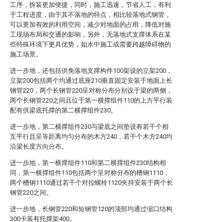
工序，拆装更加便捷，同时，施工迅速，节省人工，有利
于工程进度，由于其不落地的特点，相比较落地式钢管，
可以更加有效的利用空间，减少对地面的占用，降低对施
工现场布局和交通的影响，另外，无落地式支撑体系在某
些特殊环境下更具优势，如水中施工或需要跨越障碍物的
施工场景。
进一步地，还包括供免落地支撑构件100架设的立架200，
立架200包括两个均通过底座210垂直固定安装于地面上长
钢管220，两个长钢管220呈对称分布分别设于梁的两侧，
两个长钢管220之间且位于第一横撑组件110的上方平行装
配有供梁底托撑的第二横撑组件230。
进一步地，第二横撑组件230与梁底之间垫设有若干个相
互平行且呈等距离均匀分布的木方240，若干个木方240均
沿梁长度方向分布。
进一步地，第一横撑组件110和第二横撑组件230结构相
同，第一横撑组件110包括两个呈对称分布的槽钢1110，
两个槽钢1110通过若干个对拉螺栓1120夹持安装于两个长
钢管220之间。
进一步地，长钢管220和短钢管120的顶部均通过缩口结构
300卡装有托撑架400。