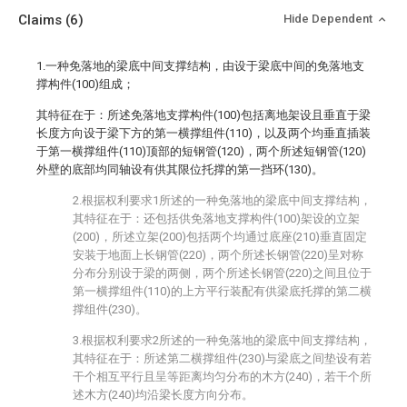
Claims
(6)
Hide Dependent
1.一种免落地的梁底中间支撑结构，由设于梁底中间的免落地支
撑构件(100)组成；
其特征在于：所述免落地支撑构件(100)包括离地架设且垂直于梁
长度方向设于梁下方的第一横撑组件(110)，以及两个均垂直插装
于第一横撑组件(110)顶部的短钢管(120)，两个所述短钢管(120)
外壁的底部均同轴设有供其限位托撑的第一挡环(130)。
2.根据权利要求1所述的一种免落地的梁底中间支撑结构，
其特征在于：还包括供免落地支撑构件(100)架设的立架
(200)，所述立架(200)包括两个均通过底座(210)垂直固定
安装于地面上长钢管(220)，两个所述长钢管(220)呈对称
分布分别设于梁的两侧，两个所述长钢管(220)之间且位于
第一横撑组件(110)的上方平行装配有供梁底托撑的第二横
撑组件(230)。
3.根据权利要求2所述的一种免落地的梁底中间支撑结构，
其特征在于：所述第二横撑组件(230)与梁底之间垫设有若
干个相互平行且呈等距离均匀分布的木方(240)，若干个所
述木方(240)均沿梁长度方向分布。