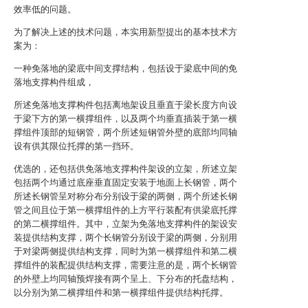
效率低的问题。
为了解决上述的技术问题，本实用新型提出的基本技术方
案为：
一种免落地的梁底中间支撑结构，包括设于梁底中间的免
落地支撑构件组成，
所述免落地支撑构件包括离地架设且垂直于梁长度方向设
于梁下方的第一横撑组件，以及两个均垂直插装于第一横
撑组件顶部的短钢管，两个所述短钢管外壁的底部均同轴
设有供其限位托撑的第一挡环。
优选的，还包括供免落地支撑构件架设的立架，所述立架
包括两个均通过底座垂直固定安装于地面上长钢管，两个
所述长钢管呈对称分布分别设于梁的两侧，两个所述长钢
管之间且位于第一横撑组件的上方平行装配有供梁底托撑
的第二横撑组件。其中，立架为免落地支撑构件的架设安
装提供结构支撑，两个长钢管分别设于梁的两侧，分别用
于对梁两侧提供结构支撑，同时为第一横撑组件和第二横
撑组件的装配提供结构支撑，需要注意的是，两个长钢管
的外壁上均同轴预焊接有两个呈上、下分布的托盘结构，
以分别为第二横撑组件和第一横撑组件提供结构托撑。