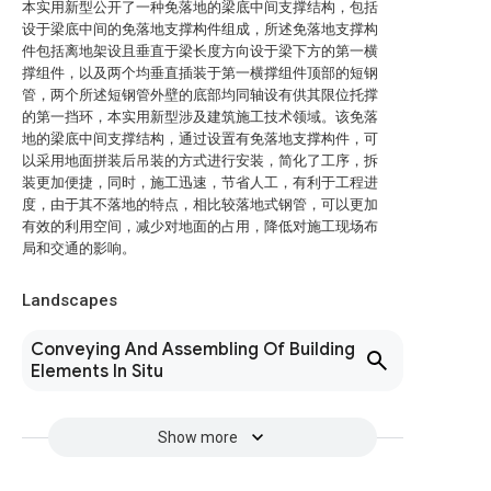
本实用新型公开了一种免落地的梁底中间支撑结构，包括
设于梁底中间的免落地支撑构件组成，所述免落地支撑构
件包括离地架设且垂直于梁长度方向设于梁下方的第一横
撑组件，以及两个均垂直插装于第一横撑组件顶部的短钢
管，两个所述短钢管外壁的底部均同轴设有供其限位托撑
的第一挡环，本实用新型涉及建筑施工技术领域。该免落
地的梁底中间支撑结构，通过设置有免落地支撑构件，可
以采用地面拼装后吊装的方式进行安装，简化了工序，拆
装更加便捷，同时，施工迅速，节省人工，有利于工程进
度，由于其不落地的特点，相比较落地式钢管，可以更加
有效的利用空间，减少对地面的占用，降低对施工现场布
局和交通的影响。
Landscapes
Conveying And Assembling Of Building
Elements In Situ
Show more