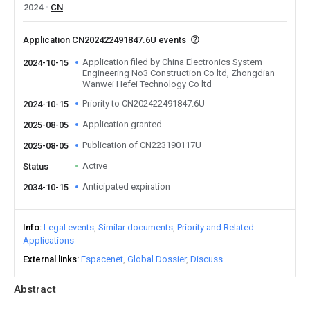
2024
CN
Application CN202422491847.6U events
Application filed by China Electronics System
2024-10-15
Engineering No3 Construction Co ltd, Zhongdian
Wanwei Hefei Technology Co ltd
Priority to CN202422491847.6U
2024-10-15
Application granted
2025-08-05
Publication of CN223190117U
2025-08-05
Active
Status
Anticipated expiration
2034-10-15
Info
Legal events
Similar documents
Priority and Related
Applications
External links
Espacenet
Global Dossier
Discuss
Abstract