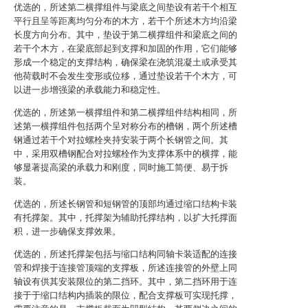
优选的，所述第二横撑组件与梁底之间垫设有若干个相互
平行且呈等距离均匀分布的木方，若干个所述木方均沿梁
长度方向分布。其中，垫设于第二横撑组件和梁底之间的
若干个木方，在梁底部起到支撑和加固的作用，它们能够
形成一个稳定的支撑结构，确保梁在浇筑混凝土或承受其
他荷载时不会发生变形或位移，通过垫设若干个木方，可
以进一步增强梁的承载能力和稳定性。
优选的，所述第一横撑组件和第二横撑组件结构相同，所
述第一横撑组件包括两个呈对称分布的槽钢，两个所述槽
钢通过若干个对拉螺栓夹持安装于两个长钢管之间。其
中，采用双槽钢配合对拉螺栓作为支撑体系中的横撑，能
够显著提高梁的承载力和刚度，同时施工简便、易于拆
装。
优选的，所述长钢管和短钢管的顶部均通过缩口结构卡装
有托撑架。其中，托撑架为辅助托撑结构，以扩大托撑面
积，进一步确保支撑效果。
优选的，所述托撑架包括与缩口结构同轴卡装适配的连接
管和焊接于连接管顶端的支撑板，所述连接管的外壁上同
轴设有供其安装限位的第二挡环。其中，第二挡环用于连
接于于缩口结构内插装的限位，配合支撑板可实现托撑，