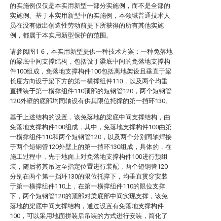
的实施例仅仅是本实用新型一部分实施例，而不是全部的
实施例。基于本实用新型中的实施例，本领域普通技术人
员在没有做出创造性劳动前提下所获得的所有其他实施
例，都属于本实用新型保护的范围。
请参阅图1-6，本实用新型提供一种技术方案：一种免落地
的梁底中间支撑结构，包括设于梁底中间的免落地支撑构
件100组成，免落地支撑构件100包括离地架设且垂直于梁
长度方向设于梁下方的第一横撑组件110，以及两个均垂
直插装于第一横撑组件110顶部的短钢管120，两个短钢管
120外壁的底部均同轴设有供其限位托撑的第一挡环130。
基于上述结构的设置，该免落地的梁底中间支撑结构，由
免落地支撑构件100组成，其中，免落地支撑构件100由第
一横撑组件110和两个短钢管120，以及两个分别同轴焊接
于两个短钢管120外壁上的第一挡环130组成，具体的，在
施工过程中，先于地面上对免落地支撑构件100进行预组
装，随后将其吊运至指定位置进行装配，两个短钢管120
分别在两个第一挡环130的限位托撑下，均垂直贯穿安装
于第一横撑组件110上，在第一横撑组件110的限位支撑
下，两个短钢管120的顶部对梁底部中间实现支撑，该免
落地的梁底中间支撑结构，通过设置有免落地支撑构件
100，可以采用地面拼装后吊装的方式进行安装，简化了